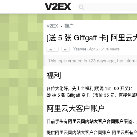
V2EX
推广
›
[送 5 张 Giffgaff 卡]
Yserver
·
Apr 6
· 5176 views
1
This topic created in 123 days ago, the info
福利
各位大佬好，先上个福利(明晚 18：00 开奖)：
🎁 抽 5 张 Giffgaff 空卡（市价 35 元，直接
阿里云大客户账户
目前手头有
阿里云国内站大客户合同账户
渠道，
提供阿里云国内站大客户合同账户 阿里云所有