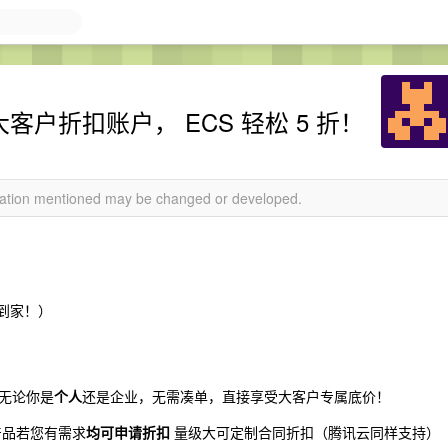
 阿里云大客户折扣账户， ECS 轻松 5 折！
rmation mentioned may be changed or developed.
包邮到家！）
无论你是
个人
还是企业，无需凑单，直接享受大客户专属底价！
产品若您有需求
均可申请折扣
量级大可定制合同折扣（腾讯云同样支持）