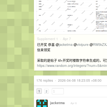
Supplement 1 ·
Apr 7
已开奖 恭喜 @
jacketma
@
vivipure
@
RW5kZX
信来领奖
采取的是帖子 id+开奖时楼数字符串生成的，
https://www.random.org/integers/?num=5&m
176 replies
•
2026-04-08 18:23:05 +08:00
1
2
jacketma
Apr 6