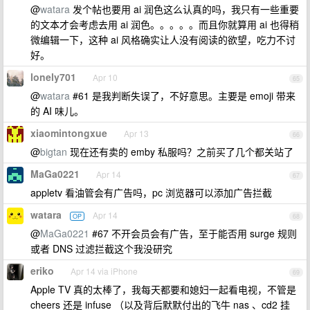
@
watara
发个帖也要用 ai 润色这么认真的吗，我只有一些重要
的文本才会考虑去用 ai 润色。。。。。而且你就算用 ai 也得稍
微编辑一下，这种 ai 风格确实让人没有阅读的欲望，吃力不讨
好。
lonely701
Apr 10
65
@
watara
#61 是我判断失误了，不好意思。主要是 emoji 带来
的 AI 味儿。
xiaomintongxue
Apr 13
66
@
bigtan
现在还有卖的 emby 私服吗？之前买了几个都关站了
MaGa0221
Apr 14
67
appletv 看油管会有广告吗，pc 浏览器可以添加广告拦截
watara
Apr 14
OP
68
@
MaGa0221
#67 不开会员会有广告，至于能否用 surge 规则
或者 DNS 过滤拦截这个我没研究
eriko
Apr 14 via iPhone
69
Apple TV 真的太棒了，我每天都要和媳妇一起看电视，不管是
cheers 还是 infuse （以及背后默默付出的飞牛 nas 、cd2 挂