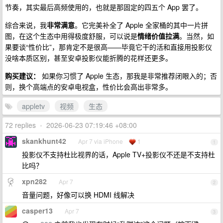
节奏，其实最后高频使用的，也就是那固定的四五个 App 罢了。
综合来说，我
非常满意
。它完美补全了 Apple 全家桶的其中一片拼
图，在这个生态中用得极度舒服，可以说是
情绪价值拉满
。当然，如
果要谈“性价比”，那肯定不是很高——毕竟它干的活和直接用投影仪
没啥本质区别，甚至安卓投影仪能折腾的花样还更多。
购买建议：
如果你习惯了 Apple 生态，那我是非常推荐闭眼入的；否
则，换个高端点的安卓电视盒，性价比会高出非常多。
appletv
视频
生态
72 replies
•
2026-06-23 07:19:46 +08:00
skankhunt42
Apr 7 via iPhone
1
1
投影仪不支持杜比视界的话，Apple TV+投影仪不还是不支持杜
比吗？
xpn282
Apr 7
2
音量问题，好像可以换 HDMI 线解决
casper13
Apr 7
3