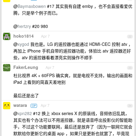
@
Baymaxbowen
#17 其实我有自建 emby ，也不会直接看爱优
腾，只是举个例子而已。
@
hertzry
#20 980
hoko1814
Apr 7
22
@
xygod
我也是。LG 的遥控器也能通过 HDMI-CEC 控制 atv ，
再加上 iPhone 手机自带的遥控器功能，体验比 atv 遥控器还好
些，atv 的遥控器看着漂亮实则操作不顺手
FakerLeung
Apr 7
23
杜比视界 4K + 60FPS 确实爽，就是电视不支持，输出的画面和
iPad 上看到的简直天差地别
最后还是出了
watara
Apr 7
OP
24
@
xpn282
#12 换上 xbox series X 的原装线，音频依旧乱跳，
其实也有个办法可以不用遥控器，就是语音呼出投影仪的智能助
手，不过这个功能要联网，最后还是放弃了（因为一联网它就会
默默给你更新它的桌面 app ，如果只是更新也就罢了，毕竟现