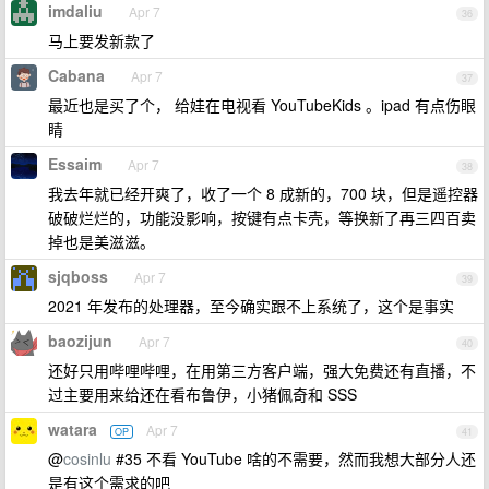
imdaliu
Apr 7
36
马上要发新款了
Cabana
Apr 7
37
最近也是买了个， 给娃在电视看 YouTubeKids 。ipad 有点伤眼
睛
Essaim
Apr 7
38
我去年就已经开爽了，收了一个 8 成新的，700 块，但是遥控器
破破烂烂的，功能没影响，按键有点卡壳，等换新了再三四百卖
掉也是美滋滋。
sjqboss
Apr 7
39
2021 年发布的处理器，至今确实跟不上系统了，这个是事实
baozijun
Apr 7
40
还好只用哔哩哔哩，在用第三方客户端，强大免费还有直播，不
过主要用来给还在看布鲁伊，小猪佩奇和 SSS
watara
Apr 7
OP
41
@
cosinlu
#35 不看 YouTube 啥的不需要，然而我想大部分人还
是有这个需求的吧