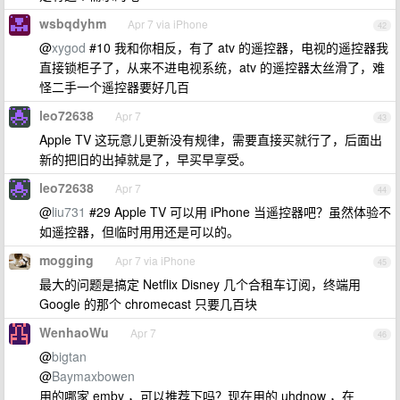
wsbqdyhm
Apr 7 via iPhone
42
@
xygod
#10 我和你相反，有了 atv 的遥控器，电视的遥控器我
直接锁柜子了，从来不进电视系统，atv 的遥控器太丝滑了，难
怪二手一个遥控器要好几百
leo72638
Apr 7
43
Apple TV 这玩意儿更新没有规律，需要直接买就行了，后面出
新的把旧的出掉就是了，早买早享受。
leo72638
Apr 7
44
@
liu731
#29 Apple TV 可以用 iPhone 当遥控器吧？虽然体验不
如遥控器，但临时用用还是可以的。
mogging
Apr 7 via iPhone
45
最大的问题是搞定 Netflix Disney 几个合租车订阅，终端用
Google 的那个 chromecast 只要几百块
WenhaoWu
Apr 7
46
@
bigtan
@
Baymaxbowen
用的哪家 emby ，可以推荐下吗？现在用的 uhdnow ，在