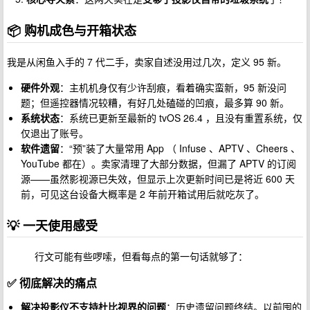
📦 购机成色与开箱状态
我是从闲鱼入手的 7 代二手，卖家自述没用过几次，定义 95 新。
硬件外观
：主机机身仅有少许刮痕，看着确实蛮新，95 新没问
题；但遥控器情况较糟，有好几处磕碰的凹痕，最多算 90 新。
系统状态
：系统已更新至最新的 tvOS 26.4 ，且没有重置系统，仅
仅退出了账号。
软件遗留
：“预”装了大量常用 App （ Infuse 、APTV 、Cheers 、
YouTube 都在）。卖家清理了大部分数据，但漏了 APTV 的订阅
源——虽然影视源已失效，但显示上次更新时间已是将近 600 天
前，可见这台设备大概率是 2 年前开箱试用后就吃灰了。
💡 一天使用感受
行文可能有些啰嗦，但看每点的第一句话就够了：
✅ 彻底解决的痛点
解决投影仪不支持杜比视界的问题
：历史遗留问题终结。以前囤的