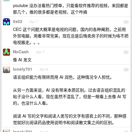
youtube 没办法看热门榜单，只能看软件推荐的视频，来回都是
那几个，推的很多都是老视频，这个咋搞
0x02
Apr 7
52
CEC 这个问题大概率是电视的问题，国内的各种阉割，之前用
外贸电脑，用着非常完美，现在总是后悔卖房子的时候为啥不把
电视搬走。。。
NoCash
Apr 7
53
像 AI 发文
lonely701
Apr 8
54
语言组织能力有限转而用 AI 润色，这种情况令人担忧。
从另一方面来说，AI 没有带来本质区别。过去语言组织混乱的
帖子没什么人看，现在虽然不混乱了，但是一眼看上去像 AI 写
的，也没什么人看。
阅读 AI 写的文字和阅读人类写的文字有感官上的不同，那种感
觉就好比阅读药品使用说明书和阅读散文集之间的区别。
lonely701
Apr 8