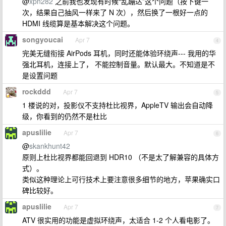
@
xpn282
之前我也发现有时候“乱蹦达”这个问题（按下键一
次，结果自己抽风一样来了 N 次），然后换了一根好一点的
HDMI 线缆算是基本解决这个问题。
songyoucai
Apr 7
4
完美无缝衔接 AirPods 耳机，同时还能体验环绕声--- 我用的华
强北耳机，连接上了， 不能控制音量。默认最大。不知道是不
是设置问题
rockddd
Apr 7
5
1 楼说的对，投影仪不支持杜比视界，AppleTV 输出会自动降
级，你看到的仍然不是杜比
apuslilie
Apr 7
6
@
skankhunt42
原则上杜比视界都能回退到 HDR10 （不是太了解兼容的具体方
式）。
类似这种理论上可行技术上要注意很多细节的地方，苹果确实口
碑比较好。
apuslilie
Apr 7
7
ATV 很实用的功能是虚拟环绕声，太适合 1-2 个人看电影了。