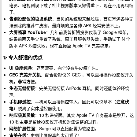
电影、电视剧误下载了杜比视界版本又懒得重下，现在不用再纠结
了。
告别投影仪的垃圾系统
：当贝的系统越来越垃圾，首页塞满各种无
法删除的推荐牛皮癣，最麻烦的是各种 APK 经常安装不上。
大屏畅享 YouTube
：几年前我曾折腾投影仪装了 Google 框架，
结果前两天手欠重置了系统，原工具服务器失效，手动试了 N 个
版本 APK 均告失败，现在直接靠 Apple TV 完美搞定。
✨ 令人舒适的优点
UI 极度纯净
：界面漂亮，完全没有牛皮癣广告。
CEC 完美开关机
：配合投影仪的 CEC ，可以直接操作投影仪开关
机，非常方便。
生态无缝衔接
：完美无缝衔接 AirPods 耳机，同时还能体验环绕
声。
手机即遥控
：手机可以直接遥控输入，因此可以说基本（
注意伏
笔
）脱离了实体遥控器使用。
响应极其灵敏
：10 秒进桌面。其实 Apple TV 自身基本是秒开，这
10 秒主要是留给投影仪开机和对焦调整的过程。
网络扩展性强
：Surge 可以直接配置为软路由。
审美在线
：史努比屏保真的太可爱了！