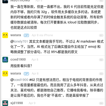
Apr 8
60
我一直在等新款，但是一直都不出，我的 6 代目前性能充足但是
内存不够，我的只有 32g ，软件用太多缓存太多的话，系统更
新的时候或者内存满了的时候会触发系统的自动清理，所有软件
缓存数据会被清除，每次打开要重新从 icloud 拉取数据同步，
也就是这点比较烦
watara
Apr 8 via iPhone
OP
61
@
lonely701
其实文本都是我手写的，不过让 AI markdown 格式
化了一下，当然，AI 格式化了后确实擅自作主给加了 emoji 和
略微调整了部分语句，不过 95%都是我的原文
cced1900
Apr 8
62
用投影看抖音？
watara
Apr 8
OP
63
@
cced1900
#62 只是有想法而已，相当于电视的背景音的作用
了，一般音量都是最低的。而且我用了这么多年抖音，从来点过
关注、喜欢啥的，都是随他自己推荐，它播啥我看啥，除非播的
是让我不能忍的，我也不是“不喜欢”，而是直接举报了
sjd1998
Apr 9
64