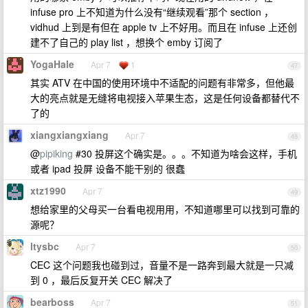
infuse pro 上不知道为什么没有“继续观看”那个 section ，
vidhud 上到是有但在 apple tv 上不好用。而且在 infuse 上还创
建不了自己的 play list ，想换个 emby 订阅了
YogaHale
Apr 7
1
47
其实 ATV 在中国的使用环境中不适配的问题有非常多，但他最
大的亮点就是无缝将电视接入苹果生态，这是任何设备都替代不
了的
xiangxiangxiang
Apr 7
48
@
pipiking
#30 投屏这个确实是。。。不知道为啥会这样，手机
或者 ipad 投屏 设备不能干别的 很蠢
xtz1990
Apr 7
49
想给家里的父母买一台看电视用用，不知道哪里可以找到可靠的
源呢？
ltysbc
Apr 7
50
CEC 这个问题我也碰到过，音量不是一路奔到最大就是一只减
到 0 ，最后反复开关 CEC 解决了
bearboss
Apr 7
51