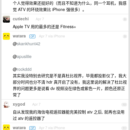
个人觉得效果还挺好的（而且不知道为什么，同一个耳机，我感
觉 ATV 的环绕效果比 iPhone 强很多）。
cutiechi
Apr 7
8
Apple TV 用的最多的还是 Fitness+
watara
Apr 7 via iPhone
OP
9
@
skankhunt42
@
apuslilie
@
rockddd
其实我没特别去研究是不是真杜比视界，毕竟都投影仪了，我大
部分时间也分不清 hdr 真开启了没有，我这里说的解决了杜比视
界的问题更多是说看 dv 视频没在绿色或紫色一片，颜色还原正
常了
xygod
Apr 7
10
自从发现我的海信电视遥控器能完美控制 atv 之后, 就再也没用
过 atv 的遥控器了
watara
Apr 7 via iPhone
OP
11