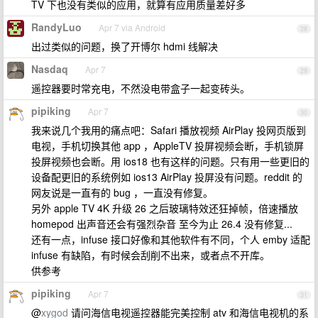
TV 下也没有类似的应用，就算有应用质量差好多
RandyLuo
Apr 7 via Android
28
出过类似的问题，换了开博尔 hdmi 线解决
Nasdaq
Apr 7
29
遥控器要时常充电，不然没电带盒子一起变砖头。
pipiking
Apr 7
30
我来说几个我用的痛点吧：Safari 播放视频 AirPlay 投网页版到
电视，手机切换其他 app ，AppleTV 投屏视频会断，手机锁屏
投屏视频也会断。用 ios18 也有这样的问题。只有用一些更旧的
设备配更旧的系统例如 ios13 AirPlay 投屏没有问题。reddit 的
网友说是一直有的 bug ，一直没有修复。
另外 apple TV 4K 升级 26 之后玻璃特效还狂掉帧，倍速播放
homepod 出声音还会有强烈杂音 至今为止 26.4 没有修复...
还有一点，infuse 接口好像和其他软件有不同，个人 emby 适配
infuse 有缺陷，有时候会刮削不出来，或者点不开库。
供参考
pipiking
Apr 7
31
@
xygod
请问海信电视遥控器能完美控制 atv 和海信电视机的系