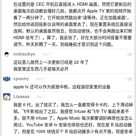
在设置的是 CEC 开机后直接进入 HDMI 画面，然而它更新后的
桌面每次启动都会慢好几拍，我都点开 Apple TV 里的视频开始
看了一两分钟了，它开始突然跳出来“请等待，正在加载桌面”，
然后给你返回投影仪自带的桌面里去了，现在重置系统后直接没
连网，默认的桌面虽然很丑，但启动很快，也不会再跑出来打断
HDMI 信号了）。算了，我妥协了，好在大部分时间音量不需要
调节，昨天折腾了一天，到临睡前才意识到这个问题。
nokisubye
Apr 7
25
这玩意儿居然上一次更新已经是 22 年了
我家里这东西几乎是每天必开
cpsony
Apr 7
26
apple tv 还可以作为家居中枢，远程遥控家里的设备
Liaaaaa
Apr 7
27
我是 6 代，出了就买了，我怎么一直都觉得卡卡的，上下滑动掉
帧。飞牛影视出了之后，我感觉 Infuse 和飞牛 TV 看起来差不
多，就不用 infuse 了，Apple Music 每次都要调好麻烦也没怎么
用过，YouTube 安卓 tv 安装也体验也还好，现在是 B 站启动器
了，但是花 1000 块钱买个 B 站启动器多少有点不值，但是安卓