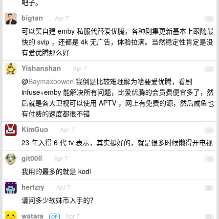
吧子。
bigtan
Apr 7
16
可以买自建 emby 私服代替爱优腾，各种剧集更新基本上跟随最
快的 svip ，还都是 4k 无广告，体验拉满。当然稳定性肯定是没
有爱优腾那么好
Yishanshan
Apr 7
17
@
Baymaxbowen
我倒是比较难理解为啥要爱优腾，看剧
infuse+emby 能解决所有问题，比爱优腾的会员费便宜多了，然
后就是各大卫视可以使用 APTV ，网上有免费的源，然后咸鱼也
有付费的速度都很不错
KimGuo
Apr 7
18
23 年入得 6 代 tv 表示，其实挺好的，就是很多时候懒得开电视
git00ll
Apr 7
19
我用的最多的就是 kodi
hertzry
Apr 7
20
请问多少软妹币入手的？
watara
Apr 7
OP
21