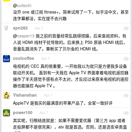
@
cutiechi
没开 one 或订阅 fitness+，简单试用了一下，似乎没中文，甚至
连字幕都没，实在提不去兴趣
xpn282
Apr 7
12
@
casper13
我之前的音量经常乱跳得烦躁，后来查阅资料，有
人说 HDMI 线材干扰导致的。后来换上 PS5 原装 HDMI 线后，
音量乱跳消失了。果断买了贝尔金的 HDMI 线。
coolcoffee
Apr 7
13
电视机的 CEC 真的很重要，一开始我以为就只是方便我多设备
联动开关机。 直到有一天我在 Apple TV 界面拿着电视机遥控器
操作了半天感觉手感有点不太对，才反应过来原来电视机的遥控
器也能操控 Apple TV 。
Yishanshan
Apr 7
14
AppleTV 是我买的最满意的苹果产品了，全家一致好评
power100
Apr 7
15
其实呢，归根结底就是：如果不需要爱优藤（第三方 app 或者
走投屏都不是很完美），atv 就是首选。否则，还是选安卓类盒