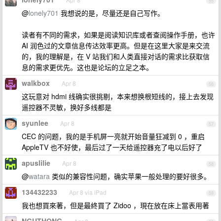
55
@
lonely701
我想说的是，尽量还是自己写作。
读者有不同的需求，如果是阅读知识库或者查阅操作手册，也许
AI 润色过的文章信息传达效率更高。但是在这里大家是来交流
的，我的理解是，在 V 站我们和人类直接对话的需求比获取信
息的需求更优先。这也是论坛的立足之本。
walkbox
Apr 8
56
这玩意对 hdmi 线确实很挑剔，本来想换根短线的，接上去发现
遥控器不灵敏，换好多线都是
syunlee
Apr 8
57
CEC 的问题，我的是手机屏一亮就开始音量狂减到 0 ，重启
AppleTV 也不好使，最后过了一天给遥控器充了电以后好了
apuslilie
Apr 8
58
@
watara
类似的兼容性问题，确实苹果一般处理的要好很多。
134432233
Apr 8 via iPad
59
我也想買來著，但是最終買了 Zidoo ，現在放在床上當表用著
NGUTHONG