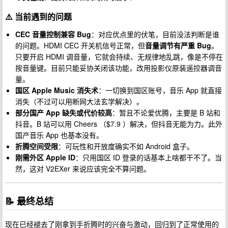
⚠️ 当前遇到的问题
CEC 音量控制兼容 Bug
：对应优点里的伏笔，目前没法判断是谁
的问题。HDMI CEC 开关机信号正常，但
音量调节有严重 Bug
。
只要开启 HDMI 调音量，它就会持续、无规律地乱跳，像是不停在
按音量键。目前只能妥协关闭该功能，改用投影仪原装遥控器调音
量。
国区 Apple Music 消失术
：一切换到国区账号，音乐 App 就直接
消失（不过可以用断网大法玄学解决）。
部分国产 App 缺失或代价较高
：暂且不论爱优腾，主要是 B 站和
抖音。B 站可以用 Cheers （$7.9 ）解决，但抖音无能为力。此外
国产音乐 App 也基本没有。
折腾空间受限
：可玩性和开放度确实不如 Android 盒子。
刚需外区 Apple ID
：只用国区 ID 登录的话基本上啥都干不了。当
然，这对 V2EXer 来说应该完全不算问题。
📝 最终总结
现在已经褪去了刚拿到手折腾时的兴奋与激动，回归到了正常使用的