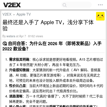
V2EX
Apple TV
›
最终还是入手了 Apple TV，浅分享下体
验
By
watara
at Apr 7 · 8162 views
🤔 自问自答：为什么在 2026 年（即将发新品）入手
2022 款设备？
需求极其明确
：核心诉求就是想更好地看视频。A15 芯片哪怕过
去了 4 年依然是“大材小用”，再战 5 年毫无压力。
升级感知微弱
：大家猜测的新一代升级点（ AV1 解码、音频直
通、AI 功能、更强芯片甚至游戏等），对我来说实在无用武之
地，可预见的未来也没计划投入额外成本去升级周边设备。
性价比凸显
：当前大环境加上新品初期的溢价，短时间内 8 代的
价格肯定偏高，这反而衬托出 7 代极具性价比。
退路清晰
：万一 8 代真的“香爆了”，大不了到时候把 7 代二手出
掉再更新，完全不是问题。
核心导火索
：这两天实在是
受够了投影仪自带的垃圾系统
了！