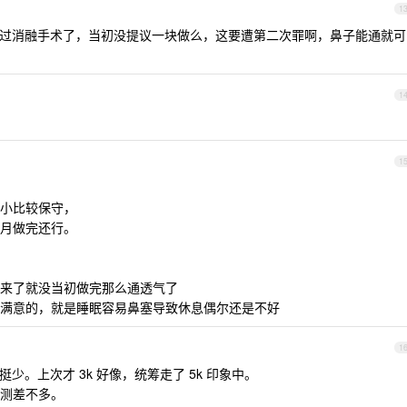
1
做过消融手术了，当初没提议一块做么，这要遭第二次罪啊，鼻子能通就可
1
1
小比较保守，
月做完还行。
来了就没当初做完那么通透气了
满意的，就是睡眠容易鼻塞导致休息偶尔还是不好
1
少。上次才 3k 好像，统筹走了 5k 印象中。
测差不多。