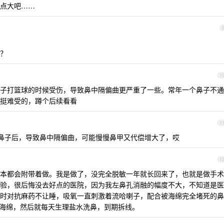
点大吧……
？
1
子打篮球的时候受伤，导致鼻中隔偏曲更严重了一些。常年一个鼻子不通
挺难受的，蹲个后续看看
1
鼻子后，导致鼻中隔偏曲，可能慢慢鼻甲又代偿增大了，哎
1
本都会附带着做。我是做了，没完全脱敏一年就长回来了，也就是做手术
验，很后悔没去好点的医院，因为我左鼻孔消融的幅度不大，不知道是医
时对抗麻药不让睡，吸氧一直刺激着流哈喇子，配合被海绵完全堵死的鼻
拆海绵，然后就每天生理盐水洗鼻，到期拆线。