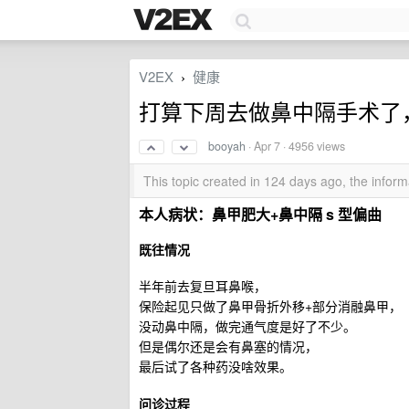
V2EX
健康
›
打算下周去做鼻中隔手术了，
booyah
·
Apr 7
· 4956 views
This topic created in 124 days ago, the info
本人病状：鼻甲肥大+鼻中隔 s 型偏曲
既往情况
半年前去复旦耳鼻喉，
保险起见只做了鼻甲骨折外移+部分消融鼻甲，
没动鼻中隔，做完通气度是好了不少。
但是偶尔还是会有鼻塞的情况，
最后试了各种药没啥效果。
问诊过程