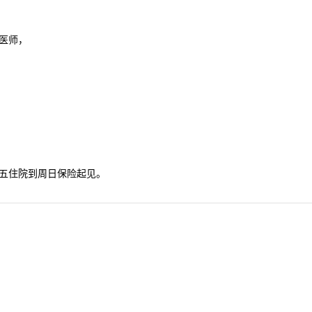
医师，
五住院到周日保险起见。