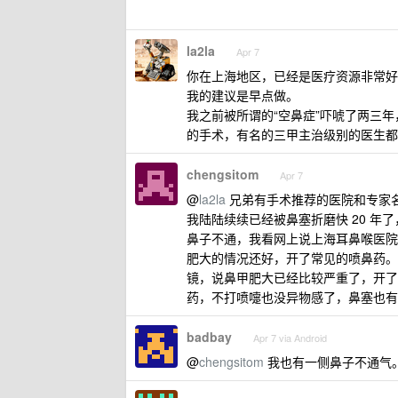
la2la
Apr 7
你在上海地区，已经是医疗资源非常好
我的建议是早点做。
我之前被所谓的“空鼻症”吓唬了两三
的手术，有名的三甲主治级别的医生都
chengsitom
Apr 7
@
la2la
兄弟有手术推荐的医院和专家名
我陆陆续续已经被鼻塞折磨快 20 
鼻子不通，我看网上说上海耳鼻喉医院
肥大的情况还好，开了常见的喷鼻药。
镜，说鼻甲肥大已经比较严重了，开了
药，不打喷嚏也没异物感了，鼻塞也有
badbay
Apr 7 via Android
@
chengsitom
我也有一侧鼻子不通气