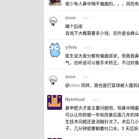
很少有人鼻中隔不偏曲的，，，风险有
zooo
Apr 7
蹲个后续
咨询下大概需要多少钱，另外是全麻么
yifeia
Apr 7
医生说大部分都有偏曲症状，但我我鼻
气，也听说可以做手术矫正，不过好像
zooo
Apr 7
@
yifeia
同样，我也是打篮球被人撞到
Nyeshuai
Apr 7
鼻甲肥大才是主要问题吧，但鼻中隔基
可以让你舒服一年和改善后面几年的体
生技术问题还是消融针次了。术后几小
子，几分钟就要躺着吐口水，3 天后