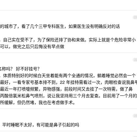
2
的城市了，看了几个三甲专科医生，如果医生没有明确反对的话
年，自己实在受不了，为了保险还排了协和来做。实际上就是个危险非常小
可以，做完之后只后悔没有早点做
2
称吗？ 好不好挂号？
年了，体质特别好的时候白天坐着能有两个全通的情况，躺着睡觉必然会一个
最好，一看专家号基本排不到，22 年挂特需看过一次，肉眼检查说我鼻
最近一年打喷嚏频繁，异物感强，前段时间又去挂了一次特需，做了鼻
丙酸倍氯米松鼻气喷剂，说让我坚持用三个月去复查。目前用了一个月的
所缓解，但仍然堵，我也在考虑做手术。
2
。平时睡眠不太好，有可能是鼻子引起的吗