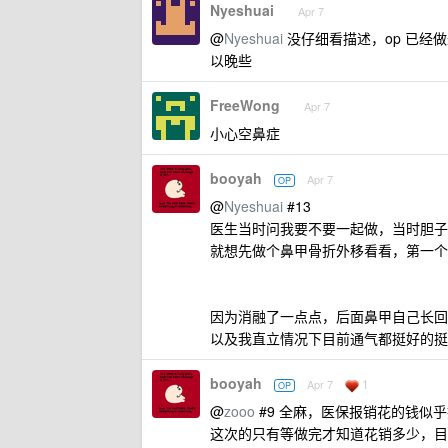
Nyeshuai
Apr 7
@
Nyeshuai
没仔细看描述，op 已经
以晚些
FreeWong
Apr 7
小心空鼻症
booyah
Apr 7
OP
@
Nyeshuai
#13
医生当时问我要不要一起做，当时胆子
就想先做个鼻甲骨折外移看看，第一个
因为消融了一点点，后面鼻甲自己长回
以及我直立情况下目前通气都挺好的挺
booyah
1
Apr 7
OP
@
zooo
#9 全麻，医保报销花的钱似乎挺
这次的只有等做完才知道花销多少，目