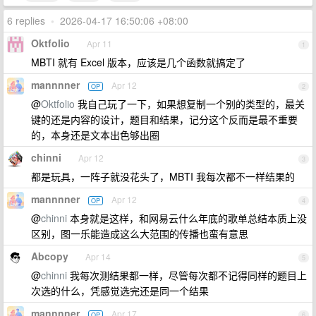
6 replies
•
2026-04-17 16:50:06 +08:00
Oktfolio
Apr 11
1
MBTI 就有 Excel 版本，应该是几个函数就搞定了
mannnner
Apr 12
OP
2
@
Oktfolio
我自己玩了一下，如果想复制一个别的类型的，最关
键的还是内容的设计，题目和结果，记分这个反而是最不重要
的，本身还是文本出色够出圈
chinni
Apr 12
3
都是玩具，一阵子就没花头了，MBTI 我每次都不一样结果的
mannnner
Apr 12
OP
4
@
chinni
本身就是这样，和网易云什么年底的歌单总结本质上没
区别，图一乐能造成这么大范围的传播也蛮有意思
Abcopy
Apr 14
5
@
chinni
我每次测结果都一样，尽管每次都不记得同样的题目上
次选的什么，凭感觉选完还是同一个结果
mannnner
Apr 17
OP
6