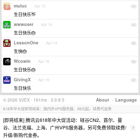
muluc
Apr 13
93
生日快乐👋
wwwuser
Apr 14
94
生日快乐🎂
LessonOne
Apr 14
95
生快🎂
Wcowin
Apr 16
96
生日快乐🎂
GivingX
Apr 16
97
生日快乐
© 2026 V2EX · 161ms · 3.9.8.5
About
·
Language
618年中大促即将结束：国内外VPS服务器，99元起，续费代金券
[即将结束] 腾讯云618年中大促活动：硅谷CN2、首尔、曼
›
谷、法兰克福、上海、广州VPS服务器，另可免费领取续费/
升级/新购代金券。