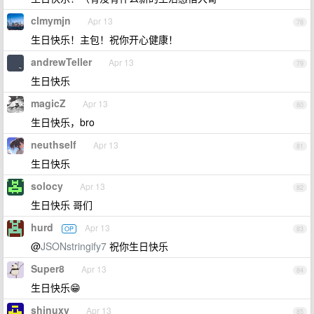
clmymjn
Apr 13
78
生日快乐！主包！祝你开心健康！
andrewTeller
Apr 13
79
生日快乐
magicZ
Apr 13
80
生日快乐，bro
neuthself
Apr 13
81
生日快乐
solocy
Apr 13
82
生日快乐 哥们
hurd
Apr 13
OP
83
@
JSONstringify7
祝你生日快乐
Super8
Apr 13
84
生日快乐😁
shinuxy
Apr 13
85