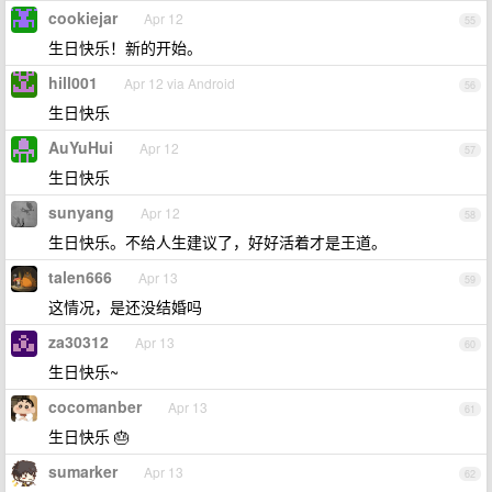
cookiejar
Apr 12
55
生日快乐！新的开始。
hill001
Apr 12 via Android
56
生日快乐
AuYuHui
Apr 12
57
生日快乐
sunyang
Apr 12
58
生日快乐。不给人生建议了，好好活着才是王道。
talen666
Apr 13
59
这情况，是还没结婚吗
za30312
Apr 13
60
生日快乐~
cocomanber
Apr 13
61
生日快乐 🎂
sumarker
Apr 13
62