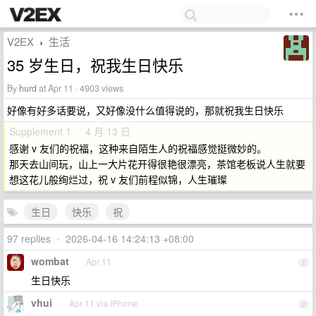
V2EX
生活
›
35 岁生日，祝我生日快乐
By
hurd
at Apr 11 · 4903 views
好像有好多话要说，又好像没什么值得说的，那就祝我生日快乐
Supplement 1 · 4 月 13 日
感谢 v 友们的祝福，这种来自陌生人的祝福感觉挺微妙的。
那天去山间玩，山上一大片花开得很艳很漂亮，茶馆老板说人生就要
想这花儿般绚烂过，祝 v 友们前程似锦，人生璀璨
生日
快乐
祝
97 replies
•
2026-04-16 14:24:13 +08:00
wombat
Apr 11
1
生日快乐
vhui
Apr 11 via iPhone
2