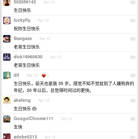
502056142
Apr 12
40
生日快乐
luckyfly
Apr 12
41
祝你生日快乐
Stargaze
Apr 12
42
老哥生日快乐
dick19960630
Apr 12
43
老哥生日快乐
dif
Apr 12
2
44
生日快乐，前天也是我 35 岁。感觉不知不觉就到了人嫌狗弃的
年纪，20 年以后，总觉得时间过的更快。
akafeng
Apr 12
45
生日快乐 🎂
GoogolChrome111
Apr 12
46
生快
adobe5213
Apr 12
47