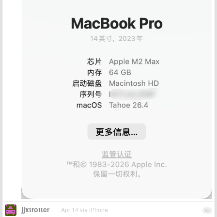
jjxtrotter
Apr 14 via iPhone
83