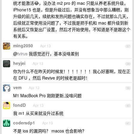
统才能激活😂，没办法 m2 pro 的 mac 只能从养老系统升级，
iPhone15 也是，但是升级过后，并没有想象当中那么糟糕，刚
升级的前几天，续航和发热问题也确实存在，不过就那么几天，
后续就正常使用没问题了，不过我是把手机和 mac 都升级到新
系统后又恢复出厂设置，然后才开始使用，不知道是不是跟这个
有关系。
ming2050
Apr 13
37
@
tvirus
我感觉还行，基本没啥差别
heyjei
Apr 13
38
你为什么不在昨天的时候发！！！！！！！我心好塞啊，现在正
在 DFU ，然后 Revive 的时候老是超时！
vem
Apr 13
39
M1 MacBook Pro 刚刚更新,没啥问题
fondD
Apr 13
40
我 m1 从买来就没升过系统
codersdp1
Apr 13
41
不是 ios 的漏洞吗？ macos 也会影响?