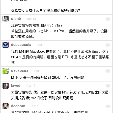
你指望女大有什么自主搜索和信息辨别能力？
ufan0
Apr 13
12
现在灾情报告都看那俩平台了吗？
单位还在用老的一批 M1 、M1Pro ，当然我的也升级了，没接
收到变砖消息。
desususula
Apr 13
13
我的 M4 的 MacBook 也变砖了，真的不是什么水军新闻，这个
26.4.1 是真的有问题，后面也是 DFU 修复成功才不至于重装系
统
oxoxoxox
Apr 13
14
M1Pro 第一时间就升级到 26.4.1 了，没啥问题
laved
Apr 13
15
大量灾情报告 估计就是一份灾情报告 转发了几万次形成的大量
灾情报告 我 m2 升级了 暂时没出现问题
deepout
Apr 13
16
早就更了啊，M2 Max 26.4.1 完全 ok ，正常使用。