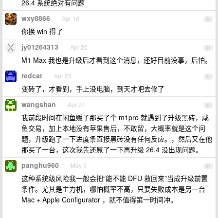
26.4 系统绝对有问题
wxy8866
Apr 18
90
你换 win 得了
jy01264313
Apr 20
91
M1 Max 我也是升级后才看到这个消息，还好目前没事，后怕。
redcat
Apr 23
92
变砖了，才看到，手上没电脑，到天才吧去修了
wangshan
Apr 24
93
我前段时间在闲鱼贩子那买了个 m1pro 就遇到了升级黑砖，咸
鱼交易，加上本地没有苹果售后，不敢留，大概率就是这个问
题，升级跑了一下进度条直接黑砖没有任何反应。，然后又在他
那买了一台，这次我先还原了一下再升级 26.4 没出现问题。
panghu960
May 9
94
这种系统级风险我一般会把“能不能 DFU 救回来”当成升级前置
条件。尤其是主力机，哪怕概率不高，只要失败成本是另一台
Mac + Apple Configurator ，就不值得第一时间冲。