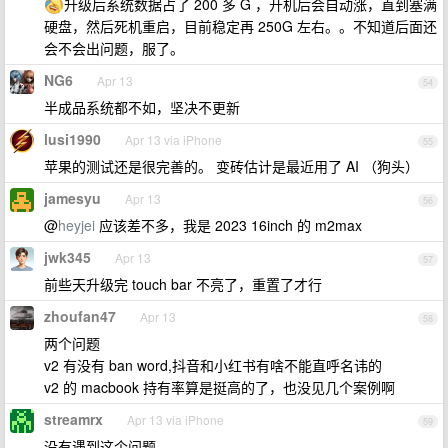
升级后系统数据占了 200 多 G ，开机后会自动涨，直到塞满
硬盘，然后死机重启，目前稳定再 250G 左右。。不知道后面还
会不会出问题，服了。
NG6
Apr 13
54
半成品系统都不如，坚决不更新
lusi1990
Apr 13 via iPhone
55
苹果的测试还是很完善的。 变砖估计是最近用了 AI （狗头）
jamesyu
Apr 13
56
@
heyjei
应该差不多，我是 2023 16inch 的 m2max
jwk345
Apr 13
57
前些天升级完 touch bar 不亮了，重置了才行
zhoufan47
Apr 13
58
两个问题
v2 有没有 ban word,抖音和小红书有啥不能直呼名讳的
v2 的 macbook 持有率算是挺高的了，也没见几个案例啊
streamrx
Apr 13 via iPhone
59
没有遇到这个问题