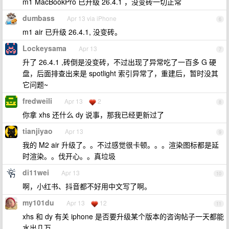
m1 MacBookPro 已升级 26.4.1 ，没变砖一切正常
dumbass
Apr 13 via iPhone
6
m1 air 已升级 26.4.1, 没变砖。
Lockeysama
Apr 13
7
升了 26.4.1 ,砖倒是没变砖，不过出现了异常吃了一百多 G 硬
盘，后面排查出来是 spotlight 索引异常了，重建后，暂时没其
它问题~
fredweili
Apr 13
2
8
你拿 xhs 还什么 dy 说事，那我已经更新过了
tianjiyao
Apr 13
9
我的 M2 air 升级了。。不过感觉很卡顿。。。渲染图标都是延
时渲染。。伐开心。。真垃圾
di11wei
Apr 13
10
啊，小红书、抖音都不好用中文写了啊。
my101du
Apr 13
12
11
xhs 和 dy 有关 iphone 是否要升级某个版本的咨询帖子一天都能
水出几万。