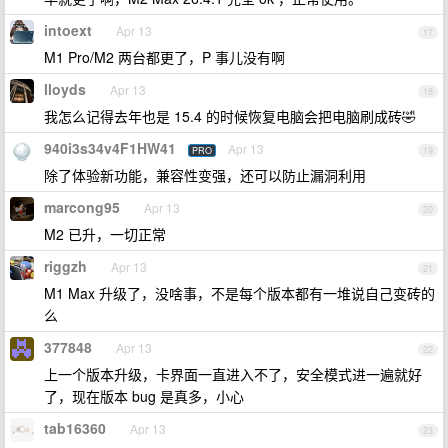
intoext
Apr 13
17
M1 Pro/M2 两台都更了，P 事儿没有啊
lloyds
Apr 13
18
我怎么记得去年也是 15.4 的时候恢复电脑会把电脑刷成砖🤣
940i3s34v4F1HW41
Apr 13
PRO
19
除了体验新功能，兼容性变强，还可以防止漏洞利用
marcong95
Apr 13
20
M2 已升，一切正常
riggzh
Apr 13
21
M1 Max 升级了，没啥事，不是每个版本都有一堆说自己变砖的
么
377848
Apr 13
22
上一个版本升级，卡界面一直进入不了，安全模式进一遍就好
了，现在版本 bug 是真多，小心
tab16360
Apr 13
23