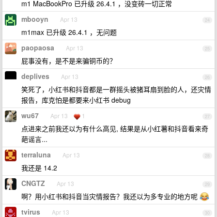
m1 MacBookPro 已升级 26.4.1 ，没变砖一切正常
mbooyn
Apr 13
24
m1max 已升级 26.4.1 ，无问题
paopaosa
Apr 13
25
屁事没有，是不是来骗铜币的？
deplives
Apr 13
26
笑死了，小红书和抖音都是一群摇头被猪耳扇到脸的人，还灾情
报告，库克怕是都要来小红书 debug
wu67
Apr 13
1
27
点进来之前我还以为有什么高见, 结果是从小红薯和抖音看来奇
葩谣言...
terraluna
Apr 13
28
我还是 14.2
CNGTZ
Apr 13
29
啊？用小红书和抖音当灾情报告？我还以为多专业的地方呢
tvirus
Apr 13
30