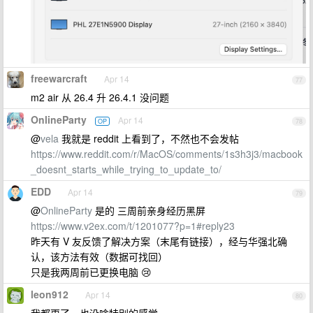
freewarcraft
Apr 14
77
m2 air 从 26.4 升 26.4.1 没问题
OnlineParty
Apr 14
OP
78
@
vela
我就是 reddit 上看到了，不然也不会发帖
https://www.reddit.com/r/MacOS/comments/1s3h3j3/macbook
_doesnt_starts_while_trying_to_update_to/
EDD
Apr 14
79
@
OnlineParty
是的 三周前亲身经历黑屏
https://www.v2ex.com/t/1201077?p=1#reply23
昨天有 V 友反馈了解决方案（末尾有链接），经与华强北确
认，该方法有效（数据可找回）
只是我两周前已更换电脑 😢
leon912
Apr 14
80