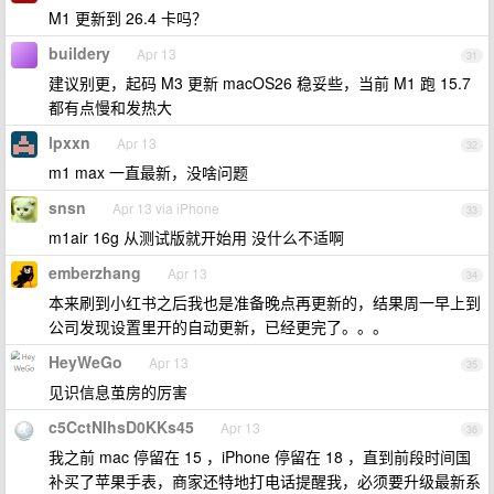
M1 更新到 26.4 卡吗？
buildery
Apr 13
31
建议别更，起码 M3 更新 macOS26 稳妥些，当前 M1 跑 15.7
都有点慢和发热大
lpxxn
Apr 13
32
m1 max 一直最新，没啥问题
snsn
Apr 13 via iPhone
33
m1air 16g 从测试版就开始用 没什么不适啊
emberzhang
Apr 13
34
本来刷到小红书之后我也是准备晚点再更新的，结果周一早上到
公司发现设置里开的自动更新，已经更完了。。。
HeyWeGo
Apr 13
35
见识信息茧房的厉害
c5CctNIhsD0KKs45
Apr 13
36
我之前 mac 停留在 15 ，iPhone 停留在 18 ，直到前段时间国
补买了苹果手表，商家还特地打电话提醒我，必须要升级最新系