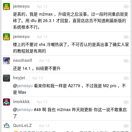
jamesyu
Apr 13
48
是真的，我是 m2max ，升级完之后没事，过一段时间重启就变
砖了。用 dfu 刷 26.3.1 才回复，直营店店员不知道刷最新版的
系统根本不行。
jamesyu
Apr 13
49
楼上的不要对 xhs 冷嘲热讽了，不可否认的是真出事了确实人家
的教程就是有用的
neuthself
Apr 13
50
还是 14.1 ，纠结要不要升
heyjei
Apr 13
51
@
jamesyu
看来你和我一样是 A2779 ，不过我是 M2 pro ，不
是 Max
imokkkk
Apr 13
52
@
jamesyu
#48 啊 我也 m2max 昨天刚更新 你这一说不敢重启
了
QunLeLZ
Apr 13
53