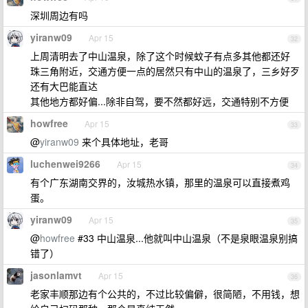
深圳周边有吗
yiranw09
Apr 15
32
上周清明去了中山温泉，除了这个时候蚊子有点多其他都还好
珠三角附近，交通方便一点的居然只有中山的温泉了，三乡好歹
还有大巴能直达
其他地方都好偏...除非自驾，要不然都好远，交通特别不方便
howfree
Apr 15
33
@
yiranw09
来个具体地址，老哥
luchenwei9266
Apr 15
34
有个广东湖南交界的，汝城热水镇，那里的温泉可以直接煮鸡
蛋。
yiranw09
Apr 15
35
@
howfree
#33 中山温泉...他就叫中山温泉（不是泉眼温泉别搞
错了）
jasonlamvt
Apr 15
36
老家丰顺那边有个公共的，不过比较偏僻，很简陋，不用钱，想