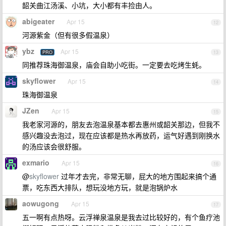
韶关曲江汤溪、小坑，大小都有丰捡由人。
abigeater
Apr 15
12
河源紫金（但有很多假温泉）
ybz
Apr 15
PRO
13
同推荐珠海御温泉，庙会自助小吃街。一定要去吃烤生蚝。
skyflower
Apr 15
14
珠海御温泉
JZen
Apr 15
15
我老家河源的，朋友去泡温泉基本都去惠州或韶关那边，但我不
感兴趣没去泡过，现在应该都是热水再放药，运气好遇到刚换水
的汤应该会很舒服。
exmario
Apr 15
16
@
skyflower
过年才去完，非常无聊，屁大的地方围起来搞个通
票，吃东西大排队，想玩没地方玩，就是泡锅炉水
aowugong
Apr 15
17
五一啊有点热呀。云浮禅泉温泉是我去过比较好的，有个鱼疗池