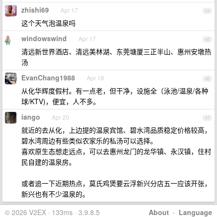
zhishi69
Apr 17
44
这个天气泡温泉吗
windowswind
Apr 17
45
清远新世界酒店、清远美林湖、东莞塘厦三正半山、惠州安墩热
汤
EvanChang1988
Apr 18
46
从化华辉度假村。有一点老，但干净，设施全（泳池/温泉/各种
球/KTV)，便宜，人不多。
iango
Apr 20
47
就近的去从化，上边提的温泉宾馆、碧水湾品质稳定价格较高，
碧水湾周边有些类似农家乐的私汤可以选择。
喜欢原生态想走远点，可以去惠州龙门的龙华镇、永汉镇，住村
民自建的温泉房。
或者追一下近期热点，莫氏鸡煲要云浮新兴分店五一应该开张，
新兴也有不少温泉的。
© 2026 V2EX · 133ms · 3.9.8.5
About
·
Language