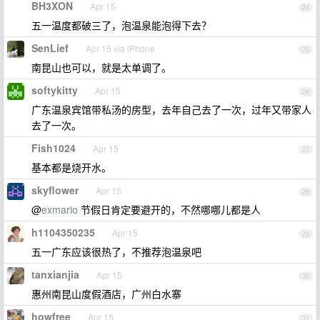
BH3XON
Apr 15
24
五一温度都破三了，泡温泉能泡得下去？
SenLief
Apr 15 via iPhone
25
南昆山也可以，就是太单调了。
softykitty
Apr 15
26
广东温泉宾馆带私汤的房型，去年自己去了一次，过年又带家人
去了一次。
Fish1024
Apr 15
27
基本都是烧开水。
skyflower
Apr 15
28
@
exmario
节假日肯定要避开的，不然哪哪儿都是人
h1104350235
Apr 15
29
五一广东应该很热了，不推荐泡温泉吧
tanxianjia
Apr 15
30
惠州南昆山度假酒店，广州白水寨
howfree
Apr 15
31