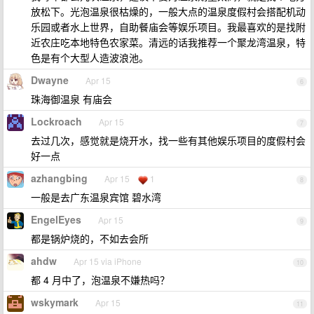
放松下。光泡温泉很枯燥的，一般大点的温泉度假村会搭配机动
乐园或者水上世界，自助餐庙会等娱乐项目。我最喜欢的是找附
近农庄吃本地特色农家菜。清远的话我推荐一个聚龙湾温泉，特
色是有个大型人造波浪池。
Dwayne
Apr 15
6
珠海御温泉 有庙会
Lockroach
Apr 15
7
去过几次，感觉就是烧开水，找一些有其他娱乐项目的度假村会
好一点
azhangbing
Apr 15
1
8
一般是去广东温泉宾馆 碧水湾
EngelEyes
Apr 15
9
都是锅炉烧的，不如去会所
ahdw
Apr 15 via iPhone
10
都 4 月中了，泡温泉不嫌热吗？
wskymark
Apr 15
11