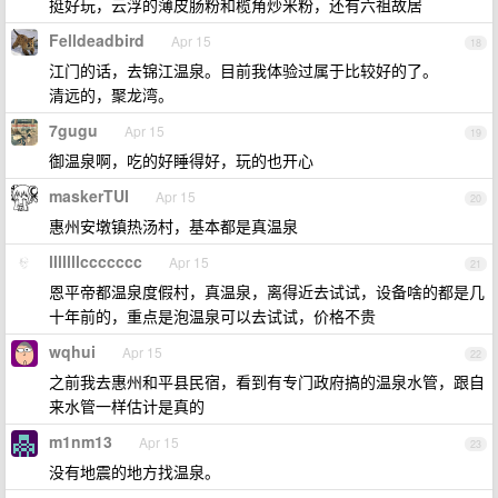
挺好玩，云浮的薄皮肠粉和榄角炒米粉，还有六祖故居
Felldeadbird
Apr 15
18
江门的话，去锦江温泉。目前我体验过属于比较好的了。
清远的，聚龙湾。
7gugu
Apr 15
19
御温泉啊，吃的好睡得好，玩的也开心
maskerTUI
Apr 15
20
惠州安墩镇热汤村，基本都是真温泉
lllllllccccccc
Apr 15
21
恩平帝都温泉度假村，真温泉，离得近去试试，设备啥的都是几
十年前的，重点是泡温泉可以去试试，价格不贵
wqhui
Apr 15
22
之前我去惠州和平县民宿，看到有专门政府搞的温泉水管，跟自
来水管一样估计是真的
m1nm13
Apr 15
23
没有地震的地方找温泉。