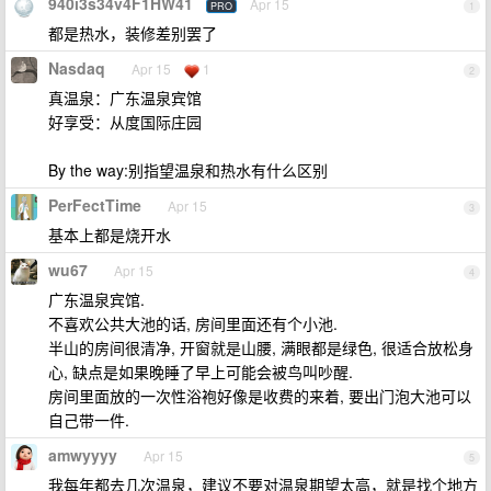
940i3s34v4F1HW41
Apr 15
PRO
1
都是热水，装修差别罢了
Nasdaq
Apr 15
1
2
真温泉：广东温泉宾馆
好享受：从度国际庄园
By the way:别指望温泉和热水有什么区别
PerFectTime
Apr 15
3
基本上都是烧开水
wu67
Apr 15
4
广东温泉宾馆.
不喜欢公共大池的话, 房间里面还有个小池.
半山的房间很清净, 开窗就是山腰, 满眼都是绿色, 很适合放松身
心, 缺点是如果晚睡了早上可能会被鸟叫吵醒.
房间里面放的一次性浴袍好像是收费的来着, 要出门泡大池可以
自己带一件.
amwyyyy
Apr 15
5
我每年都去几次温泉，建议不要对温泉期望太高，就是找个地方