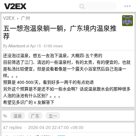
V2EX
广州
›
五一想泡温泉躺一躺，广东境内温泉推
荐
By
Albertcord
at Apr 15 · 5166 views
还没泡过温泉，想五一去泡下温泉，大概四-五个男的
目前筛选了江门、清远的一些温泉村，有的太贵，有的便宜的，也就
是私汤比较便宜，但是说看着像是一个露天小浴室然后自己泡澡一
样。。。
预算是 400-500/天，看到好多一两千的有点劝退
另外这个预算是不是还不如一些水会啊？话说温泉跟水会的那种很多
人泡的泳池有什么区别？。。。
希望见多识广的 v 友解答下
温泉
广东
五一
47 replies
•
2026-04-20 22:47:00 +08:00