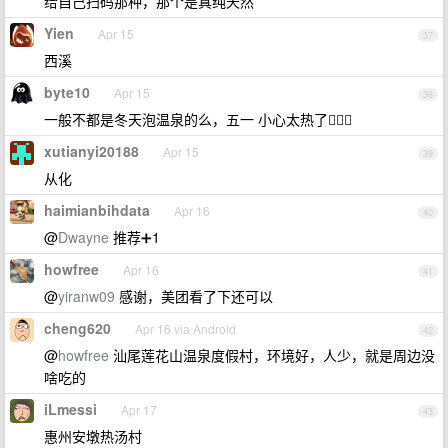
给自己扫码那种，那个是真纯天然
Yien
Apr 15
37
西溪
byte10
Apr 15
38
一般不都是冬天泡温泉的么，五一 小心太热了🤦🏻‍♀️
xutianyi20188
Apr 15
39
从化
haimianbihdata
Apr 16
40
@
Dwayne
推荐➕1
howfree
Apr 16
41
@
yiranw09
感谢，美团看了下还可以
cheng620
Apr 16 via Android
42
@
howfree
汕尾莲花山温泉度假村，环境好，人少，就是周边没
啥吃的
iLmessi
Apr 17
43
惠州安墩热汤村