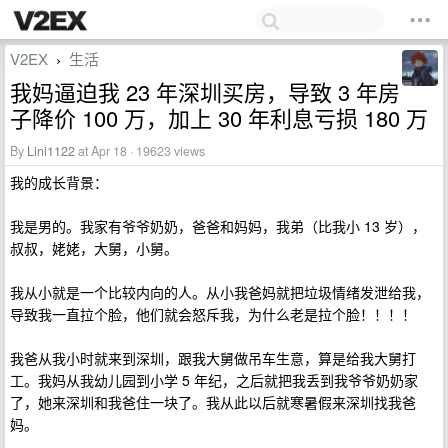
V2EX
生活
›
我妈逼迫我 23 年深圳买房，导致 3 年房
子降价 100 万，加上 30 年利息亏损 180 万
By
Lini1122
at Apr 18 · 19623 views
我的成长背景：
我是男的。我家有爷爷奶奶，爸爸和妈妈，我弟（比我小 13 岁），
叔叔，姥姥，大舅，小舅。
我从小就是一个比较内向的人。从小我爸妈就把垃圾情绪发泄给我，
导致我一直拉个脸，他们就会怒斥我，为什么老是拉个脸！！！！
我爸从我小时就来到深圳，跟我大舅做吊车生意，算是给我大舅打
工。我妈从我幼儿园到小学 5 年纪，之后就把我丢到我爷爷奶奶家
了，她来深圳和我爸住一块了。我从此以后就寒暑假来深圳找我爸
妈。