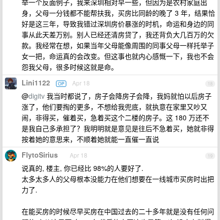
举一个反面例子，我来深圳相对早一些，但因为是农村家庭出
身，父母一分钱都不能帮扶我，买房比同龄的晚了 3 年，结果恰
好是这三年，导致我错过深圳房价暴涨的时机，命运和身边的同
事从此天差万别。别人已经还清房贷了，我还背负大几百万的欠
款。我经常在想，如果当年父母能像周围的同事父母一样托举子
女一把，命运真的会改变。但这事也就内心感慨一下，我也不会
怨我父母，很多时候这就是命。
Lini1122
Apr 18
OP
18
@
digitv
我当时都说了，房子会降房子会降，我妈就怕以后房子
涨了，他们要掏的更多，不想给我兜底，就执意在家里又吵又
闹，非得买，催着买，急着买这个二楼的房子。这 180 万还不
是我自己多承担了？我明明就是意见是往后不急着买，她就非得
按着她的意思来，不顺着她就能一直催一直说
FlytoSirius
Apr 18
19
说真的, 楼主, 你已经比 98%的人要好了.
太多太多人的父母根本没能力在他们想要在一线城市买房时出把
力了.
在能买房的时候尽早买房在中国过去的二十多年就是没有任何问