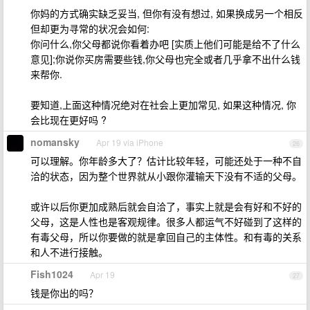
你妈的方式确实缺乏妥当, 但你有没有想过, 如果换成另一个相反
但却更为寻常的状况会如何:
你问什么,你父母都说你看着办吧 [实质上他们可能是给不了什么
意见];你说你买房需要些钱,你父母也完全或者几乎拿不出什么钱
来帮你.
要知道,上面这种情况绝对在社会上更加常见, 如果这种情况, 你
会比现在更好吗 ?
nomansky
Apr 19 via iPhone
26
可以理解。你年龄多大了？估计比较年轻，可能还处于一种不自
洽的状态，因为整个世界就从小跟你灌输天下没有不适的父母。
或许以后你更加成熟后就会自洽了，事实上就是会有好和不好的
父母，这是人性也是客观规律。很多人都运气不好碰到了这样的
有毒父母，所以你要做的就是拿回自己的主体性。和有毒的关系
和人不进行接触。
Fish1024
Apr 19
27
钱是你出的吗？