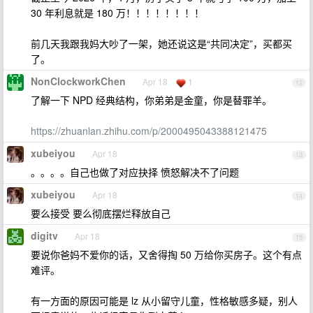
30 年利息就是 180 万！！！！！！！！
前几天我跟我妈大吵了一架，她还说这是“共同决定”，买都买
了。
NonClockworkChen
Apr 18
1
12
了解一下 NPD 经典结构，你弟弟是金童，你是替罪羊。
https://zhuanlan.zhihu.com/p/2000495043388121475
xubeiyou
Apr 18
13
。。。。自己也做了对应抉择 愤怒解决不了问题
xubeiyou
Apr 18
14
要么接受 要么彻底摆烂释放自己
digitv
Apr 18
15
要说你爸妈不爱你的话，又舍得掏 50 万给你买房子。这个有点
难评。
有一方面的原因可能是 lz 从小留守儿童，性格敏感多疑，别人