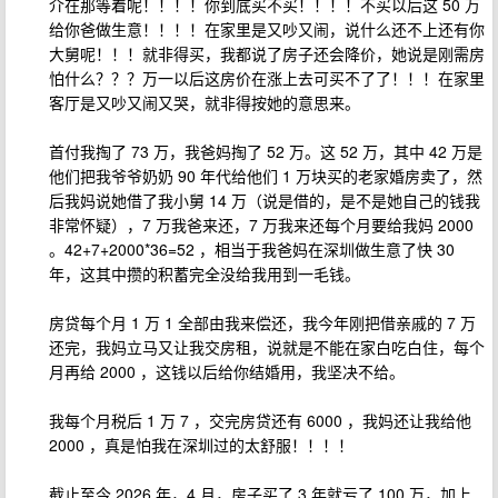
介在那等着呢！！！！你到底买不买！！！！不买以后这 50 万
给你爸做生意！！！！在家里是又吵又闹，说什么还不上还有你
大舅呢！！！就非得买，我都说了房子还会降价，她说是刚需房
怕什么？？？万一以后这房价在涨上去可买不了了！！！在家里
客厅是又吵又闹又哭，就非得按她的意思来。
首付我掏了 73 万，我爸妈掏了 52 万。这 52 万，其中 42 万是
他们把我爷爷奶奶 90 年代给他们 1 万块买的老家婚房卖了，然
后我妈说她借了我小舅 14 万（说是借的，是不是她自己的钱我
非常怀疑），7 万我爸来还，7 万我来还每个月要给我妈 2000
。42+7+2000*36=52 ，相当于我爸妈在深圳做生意了快 30
年，这其中攒的积蓄完全没给我用到一毛钱。
房贷每个月 1 万 1 全部由我来偿还，我今年刚把借亲戚的 7 万
还完，我妈立马又让我交房租，说就是不能在家白吃白住，每个
月再给 2000 ，这钱以后给你结婚用，我坚决不给。
我每个月税后 1 万 7 ，交完房贷还有 6000 ，我妈还让我给他
2000 ，真是怕我在深圳过的太舒服！！！！
截止至今 2026 年，4 月，房子买了 3 年就亏了 100 万，加上