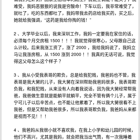
难受，我妈恶狠狠的说我是穷酸命！下车以后，我非常难受了，
就吐了，吃的东西都吐了，我妈带我去药店给我买药，买之后，
她就给我强调，“这药是我给你掏的钱！”
2 、大学毕业以后，我来深圳工作，我妈一定要我在家住的话，
必须每个月交房租 1500 ！！！我就觉得很寒心，父母跟自己这
么计较。后来我涨工资了，涨了 2000 ，我给我妈说了，我妈立
马让我涨房租，从 1500 涨到 2000 ！！我真的无话可说，我觉
得这父母怎么这个样子 ？
3 、我从小受我表哥的欺负，总是给我犯贱，我爸妈也不管，我
表哥是我大舅的儿子，我大舅在深圳帮助我爸妈很多，我表哥欺
负我，和我犯贱，从来没有人向着我说话，因为我大舅经常帮我
爸，我爸做生意就是能躺平就躺平，完全不管有俩个儿子，属于
宁可儿子以后辛苦点，也不能让他累着了，所以我大舅很看不上
我爸，但是又帮助我爸很多，所以我表哥欺负我，我爸妈从来都
是视而不见！！！
4 、我爸妈从我很小就不喜欢我，在我上小学和幼儿园的时候，
他们不高兴，尤其是我妈，就会把我当出气筒，有一次我睡着