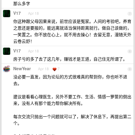
那么多字
V17
Apr 18
7
你这种跟父母因果来说，前世应该是冤家。人间的考验吧，养育
之恩还是要报的，能远离就适当保持距离就行。做自己该做的，
一笑置之。你不放在心上，就不用去操心！去留无意，漫随天外
云卷云舒！
V17
Apr 18
8
房子亏的多了去了这几年，赚钱才是王道，自己住无所谓了。
NewYear
Apr 18
7
9
没必要一直发，因为论坛的方式很难真的帮到你，你也听不进
去。
建议是看看心理医生，另外不要工作、生活、情感一箩筐的倒出
来，没有人有那个能力帮你解决所有。
每次交流只抛出一个问题就可以了，解决了休息下，再提出第二
个。