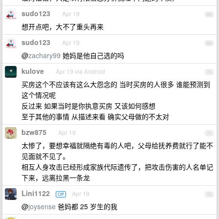
sudo123
Apr 19
68
想开点吧，大不了重头再来
sudo123
Apr 19
69
@
zachary99
她妈是他自己选的吗
kulove
Apr 19 via Android
70
买房这个不应该有这么大怨念的 当时买房的人很多 谁能预测到
这个情况呢
反过来 如果当时是你执意买房 又该如何感想
至于其他的事情 从描述来看 确实父母做的不太对
bzw875
Apr 19
71
太惨了，要想幸福就隔绝有毒的人吧，父母给抚养费就行了能不
见面就不见了。
相互人身攻击已经形成家族代际遗传了，把攻击伤害的人名单记
下来，远离拉黑一条龙
Lini1122
Apr 19
OP
72
@
joysense
爸妈都 25 岁生的我