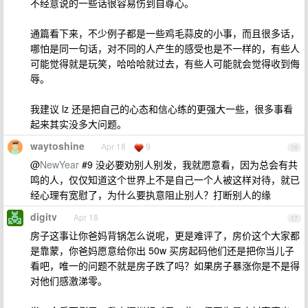
不经意说的一些话很容易伤到自尊心。
通篇看下来，不少例子都是一些鸡毛蒜皮的小事，而且很多话，
哪怕是同一句话，对不同的人产生的感受也是不一样的，有些人
可能觉得就是玩笑，哈哈哈就过去，有些人可能就会觉得收到侮
辱。
我建议 lz 还是把自己的心态和信心练的更强大一些，很多事看
起来其实没多大问题。
waytoshine
Apr 18
9
16
@
NewYear
#9 没必要劝别人别发，我就愿意看，因为总会有共
鸣的人，仅仅知道这个世界上不是自己一个人被这样对待，就已
经心理有宽慰了，为什么要执意阻止别人？打断别人的缘
digitv
Apr 18
17
房子这事让你爸妈背锅怎么说呢，更是难评了，房价这个大家都
是靠蒙，你爸妈愿意给你出 50w 买房起码他们还是把你当儿子
看吧，唯一的问题不就是房子跌了吗？如果房子暴涨你是不是得
对他们感激涕零。