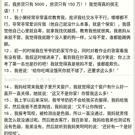
买，我房贷只有 5000 ，房贷只有 150 万！！我觉得真的很无
语！！！！
11 、我小舅经常非常喜欢教育我，批评我社交水平不行，哪哪都不
行，非常非常爱训斥我（他自己就没什么本事，就是个保安），我感
觉他自己心里就自卑，就拿我找优越感，教育我他就很爽。我爸妈从
来就不管，我觉得我就跟个没人要的狗一样，父母不爱，谁都能踢俩
脚。
12 、初一的时候我在爷爷奶奶家写作业，同时对着作业的答案看我
有没有错，我叔这时候进来了，看到我在抄答案，就冷笑说：你上次
考了第一名也是抄的吧！我就觉得真是爸妈不爱，谁都能欺负。
13 、我爸说：“给你吃喝没饿死你就不错了，还要求这么多！”
Supplement 2 · 4 月 18 日
14 、我妈经常来我屋子里开关窗户，我就觉得这个窗户有什么好一
直开一直关得，她就说：“这又不是你家！你管我这么多！”
15 、我上学以后来深圳，我爷爷奶奶不会给我买衣服得，我妈给我
买，然后我爸不愿意掏钱，我妈就说：“又不让你掏钱”。
16 、我报考驾校，被检测出是色弱，所以一直没通过，我妈就责怪
我怎么就没通过呢。然后她去客厅，我在卧室，我妈给我弟也测试有
没有色弱，我弟没有，然后就听到我妈笑呵呵的说：“还好有一个是好
的哈哈”。