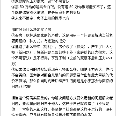
②家庭给的压力很大，这个不可否认
③那 50 万给的是真金白银，没有这 50 万你很可能买不了，这
个既是你贪图这笔钱，也是家庭对你的支持
④未来不确定，房子上涨的概率也有
那时候为什么决定买了房
①买房可以解决跟家庭的矛盾，这是用另一个问题去解决当前紧
要问题的一种方式，有逃避的成分
②逃避了那么些年（得利），房价跌了（损失），产生了巨大亏
损（新问题），将新问题全部归咎于外（家庭给的压力很大，这
个不可否认）是不行得，享受了利（之前的家庭矛盾和压力+50
万）
③如果你买房的时候知道现在亏损那么多，哪怕压力再大，你也
不会买的，因为绝对那会儿眼前的问题需要付出如此大亏损的代
价不值得，那么你当时判断后续产生的问题是小于那会你面临的
问题+利益的
担当这个词确实蛮重的，你解决问题方式要么用新的问题解决老
问题，要么将问题归咎于他人，这样子自己就没错了（不只是
你，非常多的人都这样，甚至整个社会都是这样子运行的，没有
谁对谁错，只是以有限信息分析梳理下问题的本质）