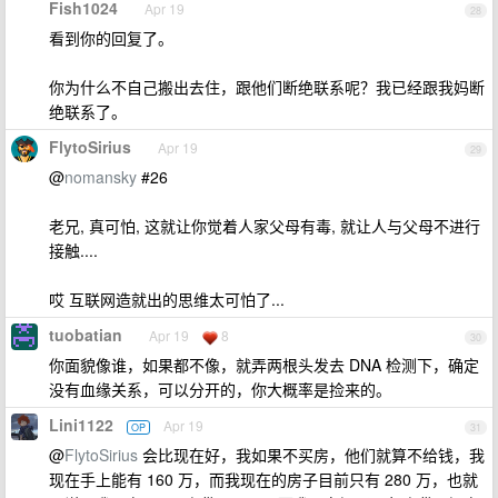
Fish1024
Apr 19
28
看到你的回复了。
你为什么不自己搬出去住，跟他们断绝联系呢？我已经跟我妈断
绝联系了。
FlytoSirius
Apr 19
29
@
nomansky
#26
老兄, 真可怕, 这就让你觉着人家父母有毒, 就让人与父母不进行
接触....
哎 互联网造就出的思维太可怕了...
tuobatian
Apr 19
8
30
你面貌像谁，如果都不像，就弄两根头发去 DNA 检测下，确定
没有血缘关系，可以分开的，你大概率是捡来的。
Lini1122
Apr 19
OP
31
@
FlytoSirius
会比现在好，我如果不买房，他们就算不给钱，我
现在手上能有 160 万，而我现在的房子目前只有 280 万，也就