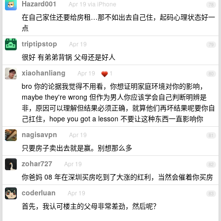
Hazard001
Apr 19 via iPhone
78
在自己家住还要给房租…那不如出去自己住，起码心理状态好一
点
triptipstop
Apr 19
79
很好 有弟弟背锅 父母还是好人
xiaohanliang
Apr 19
1
80
bro 你的论据我觉得不用看，你想证明家庭环境对你的影响，
maybe they're wrong 但作为男人你应该学会自己判断明辨是
非，原因可以理解但结果必须正确，就算他们再坏结果呢要你自
己扛住，hope you got a lesson 不要让这种东西一直影响你
nagisavpn
Apr 19
81
只要房子卖出去就是赢。别想那么多
zohar727
Apr 19
82
你爸妈 08 年在深圳买房吃到了大涨的红利，当然会催着你买房
coderluan
Apr 19
83
首先，我认可楼主的父母非常差劲，然后呢？