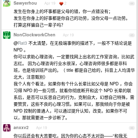
Sawyerhou
Apr 19
2
44
发生在你身上的坏事都是父母的错，你一点错没有；
发生在你身上的好事都是你自己的功劳，没你父母一点功劳。
打算这样骗自己一辈子吗？
NonClockworkChen
Apr 19
45
@
Rat3
不太清楚，在无极端事例的描述下，一般不下结论说是
NPD 。
你可以求助心理咨询，一定要找网上出名的工作室咨询，比如武
志红。 因为心理咨询行业水很深，心理咨询师很多都是非科
班，也是培训班产出的。（ title 都是自己给的，抖音上人均清华
北大，注意甄别）
我个人有个看法，如果你有个什么长辈比如父母是 NPD ，你会
习得 NPD 的一些习惯，就看你彻底断开和这个 NPD 长辈的联
系后，是否可以反思自己的行为，克制自大，幻想自己特殊，需
要赞赏，这些不良的心理习惯。如果可以，那我倾向于你是被
NPD 控制的普通人，可以通过提升认知，改变。如果你不可
以，那就需要进一步诊断了。
anxxv2
Apr 19
46
你以后还会有大苦要吃，因为你的心态不太对劲——“和我无