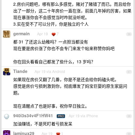
2.房价问题吧，哪有那么多感觉，赌对了赌错了而已。而且给你
出了一部分，这二十年房价一直在涨，前面几年掉的厉害，如果
现在暴涨你会不会感觉当时咋就没听呢。
3.实在受不了可以分开，你是独立的个人
germain
Apr 19
7
36
都 31 了还这么幼稚吗？一点担当都没有
现在要是房价涨了你也不会专门来发个帖来称赞你妈吧
你在回头看看自己都发了些什么，13 岁吗？
Tiande
Apr 19 via Android
37
如果现在房价又翻了几番，你是不是还会给你妈磕头呢。
感觉是房价亏损刺激到你，彻底爆发了妈宝巨婴的原生家庭问
题。
现在清醒点了也是好事，祝你早日独立。
940i3s34v4F1HW41
Apr 19 via iPhone
PRO
38
加油赚钱，不是死盯着亏损发呆
laminux29
Apr 19
1
39