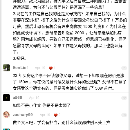
存能力，故只为隐忍，待大学之后有自我生存的能力了，应该会
远远逃离，为何还与父母同住？是否漏了一些信息？
2.现在的工作是自己找的还是父母找的？如果自己找的，为什么
非要在深圳找？找了之后为什么非要跟父母说自己找了 1 万多的
月薪，然后让母亲有机会有理由向你要 1500 的房租？为什么在
如此成长环境下，想母亲告知涨薪 2000 ，让母亲继续加码房
租？因为成长经历，导致自己虽然愤怒，但思想已被驯化，但仍
急需寻求父母的认同？如果工作是父母找的，那以上也能理解
了。
3.祝好。
SenLief
Apr 19
1
61
23 年买房这个事不应该怨你父母，试想一下如果现在房价是涨
了 150w ，你在说的是时候又是什么样的说法呢？父母不在意子
女感受这个确实有的，但是买房确实给你出了 50w 首付。
a566
Apr 19
62
如果不是小作文 你是不是太弱了
zachary99
Apr 19
2
63
做个大人吧，学会有担当，别什么错误都往别人头上推