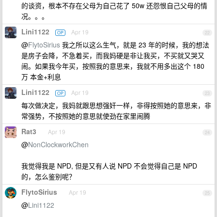
的谈资，根本不存在父母为自己花了 50w 还怨恨自己父母的情
况。。。
Lini1122
Apr 19
OP
22
@
FlytoSirius
我之所以这么生气，就是 23 年的时候，我的想法
是房子会降，不急着买，而我妈硬是非让我买，不买就又哭又
闹。如果我今年买，按照我的意思来，我就不用多出这个 180
万 本金+利息
Lini1122
Apr 19
OP
23
每次做决定，我妈就跟思想强奸一样，非得按照她的意思来，非
常强势，不按照她的意思就使劲在家里闹腾
Rat3
Apr 19
24
@
NonClockworkChen
我觉得我是 NPD, 但是又有人说 NPD 不会觉得自己是 NPD
的，怎么鉴别呢？
FlytoSirius
Apr 19
25
@
Lini1122