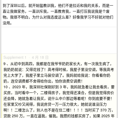
到了深圳以后，就开始猛教训我，他们不是拉近和我的关系，而是一
直让我做家务，一直训斥我，一直教育我，一直打压我说我是个废
物。我很不明白，为什么对我态度这么差？好像我学习不好就对他们
没用。
Supplement 1 · 4 月 18 日
9 、从初中到高四，我都是在我爷爷奶奶家长大，有一次我生病了，
我奶奶就说：又得花钱了！高考得时候，我屋子里没空调，等我高考
完上大学了，我屋子里立马装空调了。我妈就给我说：你看看你奶
奶，连空调费都不舍得给你出，怕你浪费空调费！
10 、2023 年，我深圳社保刚好到 3 年，我妈就急着让我去看房，要
买房，当时看中一个，二楼得房子，我觉得还凑合，但是我觉得房价
还会降，她就急着让我买，说什么中介那边等着呢！你到底要不要！
在家里又吵又闹得，我说房贷一万一压力很大，她就说谁没压力
啊！！二楼怎么了，别人也不是在住二楼！！！！当时买了 370 万，
贷款 250 万，一直在逼我，催我。我攒的钱都买房了，如果 2025 年