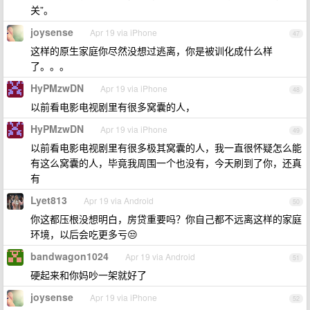
关”。
joysense
Apr 19 via iPhone
47
这样的原生家庭你尽然没想过逃离，你是被训化成什么样
了。。。
HyPMzwDN
Apr 19 via iPhone
48
以前看电影电视剧里有很多窝囊的人，
HyPMzwDN
Apr 19 via iPhone
49
以前看电影电视剧里有很多极其窝囊的人，我一直很怀疑怎么能
有这么窝囊的人，毕竟我周围一个也没有，今天刷到了你，还真
有
Lyet813
Apr 19 via Android
50
你这都压根没想明白，房贷重要吗？你自己都不远离这样的家庭
环境，以后会吃更多亏😒
bandwagon1024
Apr 19 via Android
51
硬起来和你妈吵一架就好了
joysense
Apr 19 via iPhone
52