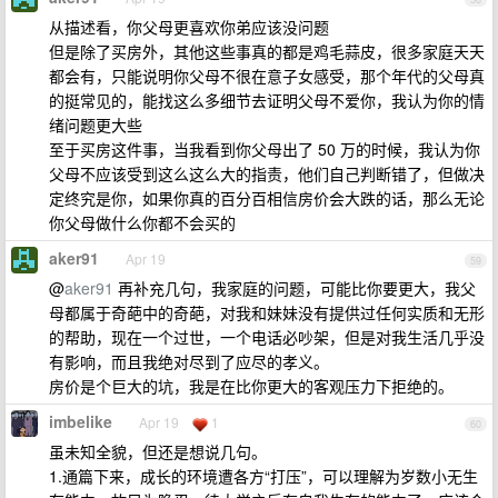
从描述看，你父母更喜欢你弟应该没问题
但是除了买房外，其他这些事真的都是鸡毛蒜皮，很多家庭天天
都会有，只能说明你父母不很在意子女感受，那个年代的父母真
的挺常见的，能找这么多细节去证明父母不爱你，我认为你的情
绪问题更大些
至于买房这件事，当我看到你父母出了 50 万的时候，我认为你
父母不应该受到这么这么大的指责，他们自己判断错了，但做决
定终究是你，如果你真的百分百相信房价会大跌的话，那么无论
你父母做什么你都不会买的
aker91
Apr 19
59
@
aker91
再补充几句，我家庭的问题，可能比你要更大，我父
母都属于奇葩中的奇葩，对我和妹妹没有提供过任何实质和无形
的帮助，现在一个过世，一个电话必吵架，但是对我生活几乎没
有影响，而且我绝对尽到了应尽的孝义。
房价是个巨大的坑，我是在比你更大的客观压力下拒绝的。
imbelike
Apr 19
1
60
虽未知全貌，但还是想说几句。
1.通篇下来，成长的环境遭各方“打压”，可以理解为岁数小无生