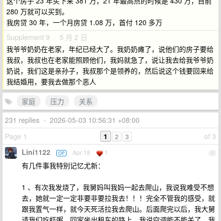
这个房子 23 年买下来 381 万，21 年最高点的时候是 430 万，目前
280 万就可以买到。
我房贷 30 年，一个月房贷 1.08 万，首付 120 多万
Supplement 9 · 5 月 2 日
我爷爷奶奶在老家，年纪已经大了。我奶奶瘫了，说他们的房子要给
我叔，我叔也在老家能照顾他们，我妈就急了，说让我去给我爷爷奶
奶说，我们这是亲孙子，我叔那个是领养的，然后说这个钱要回来给
我结婚用，要我去做那个恶人
家庭
压力
关系
231 replies
•
2026-05-03 10:56:31 +08:00
Page 1
1
of 3
2
3
Lini1122
Apr 18
1
OP
1
有几件事我特别记忆尤新：
1 、有次我发烧了，我舅妈叫我妈一起去爬山，我说我难受不想
去，她就一定一定非要非要拉我去！！！完全不管我的感受，就
跟我置气一样，就今天死活拉我去爬山。后面爬完以后，我大舅
请我们吃虾粥，回家坐出租车的路上，我说空调能不能关了，我