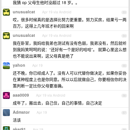
我猜 op 父母生他时没超过 18 岁。。
unusualcat
Apr 19 via Android
53
哎，很多时候真的是选择比努力更重要。努力买房，结果亏一两
百万，这得上几年班才补的回来啊
unusualcat
Apr 19 via Android
54
我在卧室，我妈给我弟也测试有没有色弱，我弟没有，然后就听
到我妈笑呵呵的说：“还好有一个是好的哈哈”。 就算心里这么想
也不能说出来啊，这父母真是绝了
yahon
Apr 19
55
还不晚，你已经成人了。没有人可以代替你做决定，如果你妥协
在某种程度上也是你同意。所以以后就做自己，你要相信你的决
策判断一定比你父母要准确。
aaa0009
Apr 19 via Android
56
成年了，搬出去，自己住，自己的事情，自己决定
Admstor
Apr 19
57
活该
aker91
Apr 19
58