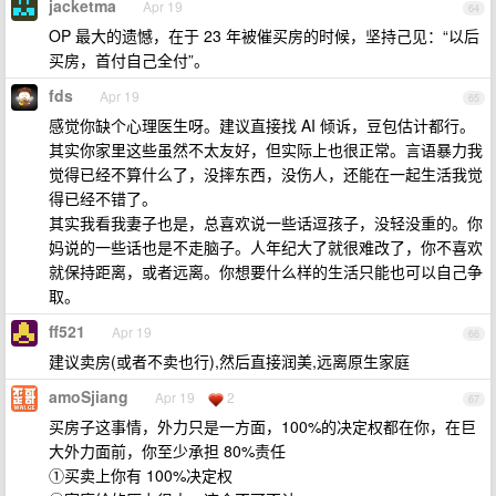
jacketma
Apr 19
64
OP 最大的遗憾，在于 23 年被催买房的时候，坚持己见：“以后
买房，首付自己全付”。
fds
Apr 19
65
感觉你缺个心理医生呀。建议直接找 AI 倾诉，豆包估计都行。
其实你家里这些虽然不太友好，但实际上也很正常。言语暴力我
觉得已经不算什么了，没摔东西，没伤人，还能在一起生活我觉
得已经不错了。
其实我看我妻子也是，总喜欢说一些话逗孩子，没轻没重的。你
妈说的一些话也是不走脑子。人年纪大了就很难改了，你不喜欢
就保持距离，或者远离。你想要什么样的生活只能也可以自己争
取。
ff521
Apr 19
66
建议卖房(或者不卖也行),然后直接润美,远离原生家庭
amoSjiang
Apr 19
2
67
买房子这事情，外力只是一方面，100%的决定权都在你，在巨
大外力面前，你至少承担 80%责任
①买卖上你有 100%决定权