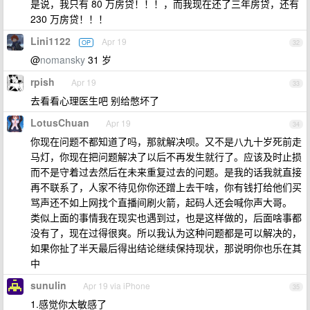
是说，我只有 80 万房贷！！！，而我现在还了三年房贷，还有
230 万房贷！！！
Lini1122
Apr 19
OP
32
@
nomansky
31 岁
rpish
Apr 19
33
去看看心理医生吧 别给憋坏了
LotusChuan
Apr 19
34
你现在问题不都知道了吗，那就解决呗。又不是八九十岁死前走
马灯，你现在把问题解决了以后不再发生就行了。应该及时止损
而不是守着过去然后在未来重复过去的问题。是我的话我就直接
再不联系了，人家不待见你你还蹭上去干啥，你有钱打给他们买
骂声还不如上网找个直播间刷火箭，起码人还会喊你声大哥。
类似上面的事情我在现实也遇到过，也是这样做的，后面啥事都
没有了，现在过得很爽。所以我认为这种问题都是可以解决的，
如果你扯了半天最后得出结论继续保持现状，那说明你也乐在其
中
sunulin
Apr 19 via iPhone
35
1.感觉你太敏感了