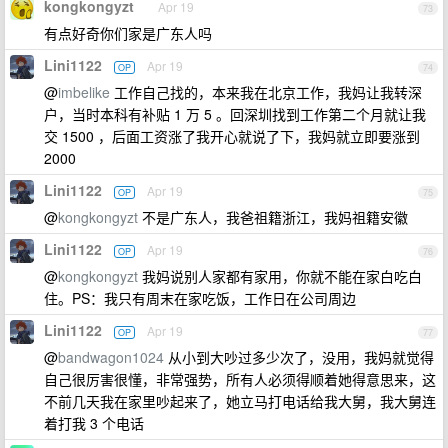
kongkongyzt
Apr 19
73
有点好奇你们家是广东人吗
Lini1122
Apr 19
OP
74
@
imbelike
工作自己找的，本来我在北京工作，我妈让我转深
户，当时本科有补贴 1 万 5 。回深圳找到工作第二个月就让我
交 1500 ，后面工资涨了我开心就说了下，我妈就立即要涨到
2000
Lini1122
Apr 19
OP
75
@
kongkongyzt
不是广东人，我爸祖籍浙江，我妈祖籍安徽
Lini1122
Apr 19
OP
76
@
kongkongyzt
我妈说别人家都有家用，你就不能在家白吃白
住。PS：我只有周末在家吃饭，工作日在公司周边
Lini1122
Apr 19
OP
77
@
bandwagon1024
从小到大吵过多少次了，没用，我妈就觉得
自己很厉害很懂，非常强势，所有人必须得顺着她得意思来，这
不前几天我在家里吵起来了，她立马打电话给我大舅，我大舅连
着打我 3 个电话