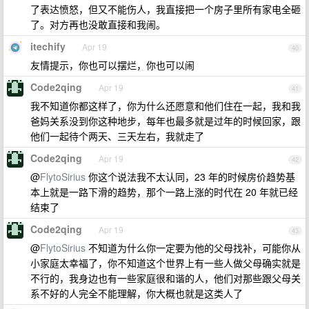
了表达愤怒，但又不能伤人，我直接把一个房子里所有家电全砸
了。对方再也没敢直接和我闹。
itechify
Apr 19
40
友情提示，你也可以摆烂，你也可以闹
Code2qing
Apr 19
41
我不知道你都这样了，你为什么还愿意和他们住在一起，我和我
爸妈关系没到你这种地步，每年也最多就是过年的时候回家，跟
他们一起待个两天、三天左右，我就走了
Code2qing
Apr 19
42
@
FlytoSirius
你这个说法我不太认同，23 年的时候房价趋势基
本上就是一路下滑的趋势，那个一路上涨的时代在 20 年就已经
结束了
Code2qing
Apr 19
43
@
FlytoSirius
不知道为什么你一定要为他的父母找补，可能你从
小家庭太幸福了，你不知道这个世界上有一些人做父母确实就是
不行的，我身边也有一些家庭很和谐的人，他们对那些跟父母关
系不好的人完全不能理解，你大概也就是这类人了