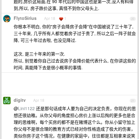
题的,房价这局面,在 90 年代后的中国这也是第一次,没人有料得
到,所以, 房子跌价这事, 真怪不到你父母头上.
FlytoSirius
Apr 18
1
20
你根本不明白, 你的"房子会降房子会降"在中国被说了三十年了,
三十年来, 几乎所有人都觉着房子过于贵了, 所以之后一阵子就会
降, 可三十年过去啦, 也没见降过.
这次, 是三十年来的第一次.
所以, 别觉着你自己过去说房子会降价能代表什么, 在你讲这些的
时间, 真能降下去是很小概率的事情.
digitv
Apr 18
21
@
Lini1122
还是那句话成年人要为自己的决定负责，你现在的思
想还很幼稚。从你父母的角度担心房价上涨以后掏的更多也是合
理的思维啊，每个买房的都不是在赌博这个么。你从小留守加上
你父母不是很合理的教育方式已经对你性格造成了极大的伤害，
类似你房子这个情况，在健康的家庭中，往往都是互相拿来说笑