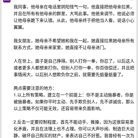
我同事，他母亲在电话里阴阳怪气一句，他直接把他母亲拉黑，
并且在所有有他母亲的群里，大骂此事。他爸来调节，他说必须
让他母亲跪下来认错。从此，他母亲终于把他当人看，说话小心
翼翼。
我女朋友，她母亲不希望她和我在一起，她直接拉黑她母亲所有
联系方式，她母亲来家里，她直接不让母亲进门。
人在世上，面子是自己挣得。别人打你一拳，你忍了，以后这人
或者更多人都想来打你。但别人打你一拳，你百倍偿还，并且把
事情闹大，以后别人想欺负你之前，就需要先掂量掂量了。
两点需要注意的地方：
1.以上所有策略，建立在一个前提上：你不是主动施暴者，你是
被施暴者。如果你平时主动、先手欺负别人，先不讲诚信，那么
以上策略不仅可能无效，还容易带来负面影响。
2.反击一定要控制程度，首先不能动手、推搡，因为这很容易激
化矛盾，并且在法理上也不占理。你可以大声吵闹、制造巨大动
静、破坏自己购买的财产，来表达自己不好惹。我曾经有一次为