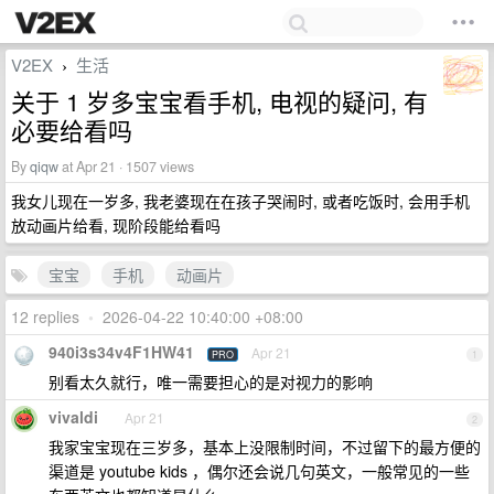
V2EX
生活
›
关于 1 岁多宝宝看手机, 电视的疑问, 有
必要给看吗
By
qiqw
at Apr 21 · 1507 views
我女儿现在一岁多, 我老婆现在在孩子哭闹时, 或者吃饭时, 会用手机
放动画片给看, 现阶段能给看吗
宝宝
手机
动画片
12 replies
•
2026-04-22 10:40:00 +08:00
940i3s34v4F1HW41
Apr 21
PRO
1
别看太久就行，唯一需要担心的是对视力的影响
vivaldi
Apr 21
2
我家宝宝现在三岁多，基本上没限制时间，不过留下的最方便的
渠道是 youtube kids ，偶尔还会说几句英文，一般常见的一些