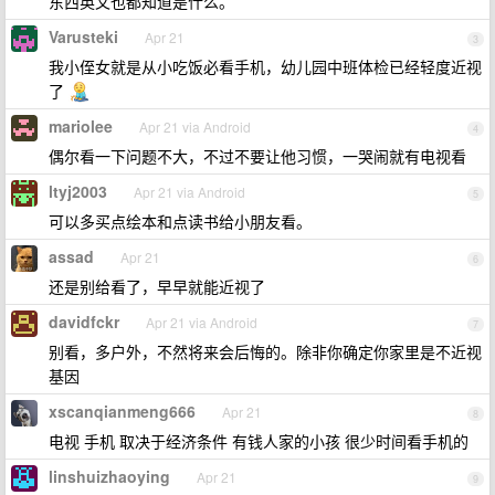
东西英文也都知道是什么。
Varusteki
Apr 21
3
我小侄女就是从小吃饭必看手机，幼儿园中班体检已经轻度近视
了
mariolee
Apr 21 via Android
4
偶尔看一下问题不大，不过不要让他习惯，一哭闹就有电视看
ltyj2003
Apr 21 via Android
5
可以多买点绘本和点读书给小朋友看。
assad
Apr 21
6
还是别给看了，早早就能近视了
davidfckr
Apr 21 via Android
7
别看，多户外，不然将来会后悔的。除非你确定你家里是不近视
基因
xscanqianmeng666
Apr 21
8
电视 手机 取决于经济条件 有钱人家的小孩 很少时间看手机的
linshuizhaoying
Apr 21
9