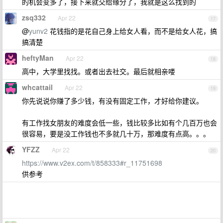
的机会变多了，接下来就交给缘分了，我就是这么找到的
zsq332
Apr 22
17
@
yunv2
花钱指的是花自己身上给女人看，而不是给女人花，搞
搞清楚
heftyMan
Apr 22
18
高中，大学里找找。或者出去社交。最后就相亲喽
whcattail
Apr 22
19
你先说说你赚了多少钱，有没有固定工作，才好给你建议。
有工作找女朋友的难度会低一些，钱比较多比如有个几百万也会
很容易，要是没工作钱也不多就几十万，那难度有点高。。。
YFZZ
Apr 22
20
https://www.v2ex.com/t/858333#r_11751698
供参考