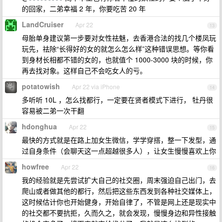
的回家，二弟幸福 2 年，你要吃苦 20 年
LandCruiser
Apr 22
13
母胎单身建议第一步要对女性祛魅，去香港合法的找几个楼凤玩
玩先，祛除“长得好的女的就怎么怎么样”这种错误思想。等你看
到身材长相都不错的女的，也就值个 1000-3000 块的时候，你
再去找对象。这样自己不会吃女人的亏。
potatowish
Apr 22 via iPhone
14
多听听 10L ，怎么找都行，一定要在贤者模式下进行， 牡丹很
容易被二弟一次干翻
hdonghua
Apr 22
15
最快的方式就是在路上加女生微信，学学穿搭，整一下发型，通
过自身条件（会聊天这一点超越很多人），让女生慢慢喜欢上你
howfree
Apr 22
16
我的经验就是先尝试扩大自己的社交圈，周末强迫自己出门，去
爬山或者做其他的都行，然后把这些东西发到各种社交媒体上，
这时候估计你也开始健身，开始自律了，不管是网上还是现实中
的社交都不要抗拒，久而久之，就会发现，慢慢身边和异性接触