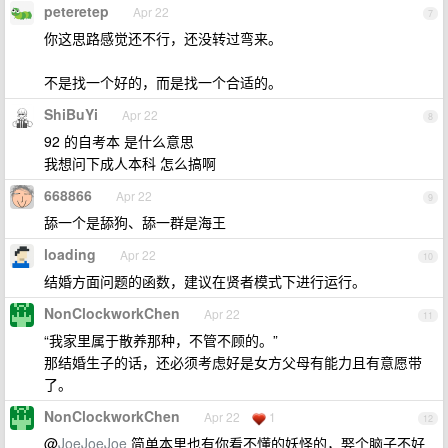
peteretep
Apr 22
7
你这思路感觉还不行，还没转过弯来。
不是找一个好的，而是找一个合适的。
ShiBuYi
Apr 22
8
92 的自考本 是什么意思
我想问下成人本科 怎么搞啊
668866
Apr 22
9
舔一个是舔狗、舔一群是海王
loading
Apr 22
10
结婚方面问题的函数，建议在贤者模式下进行运行。
NonClockworkChen
Apr 22
11
“我家里属于散养那种，不管不顾的。”
那结婚生子的话，还必须考虑好是女方父母有能力且有意愿带
了。
NonClockworkChen
Apr 22
1
12
@
JoeJoeJoe
简单本里也有你看不懂的妖怪的，娶个脑子不好