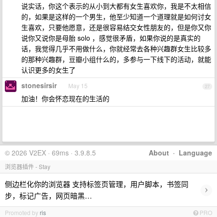
说实话，你这个表示的从小到大都有女生喜欢你，我是不太相信
的，如果是这样的一个男生，他至少知道一个道理就是如何讨女
生喜欢，只要他愿意，还是很容易结交女性朋友的，但是你又你
说你又说你是母胎 solo ，感觉很矛盾，如果你说的是真实的
话，我觉得几乎不用做什么，你就经常去各种兴趣群女生比较多
的那种兴趣群，豆瓣小组什么的，多参与一下线下的活动，就能
认识更多的女生了
stonesirsir
May 15
27
加油！你会怀恋现在的生活的
© 2026 V2EX · 69ms · 3.9.8.5
About
·
Language
浏览器插件 - Stay
侧边栏化你的浏览器 支持标签页管理，用户脚本，书签同
›
步，标记广告，网页暗黑…
Promoted by
ris
PRO