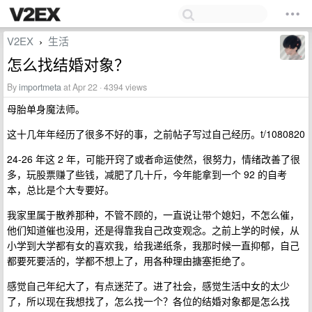
V2EX
生活
›
怎么找结婚对象？
By
importmeta
at Apr 22 · 4394 views
母胎单身魔法师。
这十几年年经历了很多不好的事，之前帖子写过自己经历。t/1080820
24-26 年这 2 年，可能开窍了或者命运使然，很努力，情绪改善了很
多，玩股票赚了些钱，减肥了几十斤，今年能拿到一个 92 的自考
本，总比是个大专要好。
我家里属于散养那种，不管不顾的，一直说让带个媳妇，不怎么催，
他们知道催也没用，还是得靠我自己改变观念。之前上学的时候，从
小学到大学都有女的喜欢我，给我递纸条，我那时候一直抑郁，自己
都要死要活的，学都不想上了，用各种理由搪塞拒绝了。
感觉自己年纪大了，有点迷茫了。进了社会，感觉生活中女的太少
了，所以现在我想找了，怎么找一个？各位的结婚对象都是怎么找