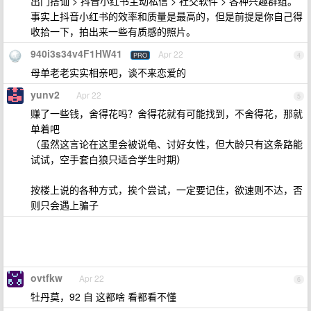
出门搭讪 > 抖音小红书主动私信 > 社交软件 > 各种兴趣群组。
事实上抖音小红书的效率和质量是最高的，但是前提是你自己得
收拾一下，拍出来一些有质感的照片。
940i3s34v4F1HW41
Apr 22
PRO
4
母单老老实实相亲吧，谈不来恋爱的
yunv2
Apr 22
5
赚了一些钱，舍得花吗？舍得花就有可能找到，不舍得花，那就
单着吧
（虽然这言论在这里会被说龟、讨好女性，但大龄只有这条路能
试试，空手套白狼只适合学生时期）
按楼上说的各种方式，挨个尝试，一定要记住，欲速则不达，否
则只会遇上骗子
ovtfkw
Apr 22
6
牡丹莫，92 自 这都啥 看都看不懂