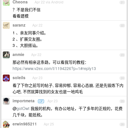
Cheons
Apr 22 via Android
21
？不是我们不信
看看建模
saranz
Apr 22
22
1 、亲友同事介绍。
2 、扩展交友圈。
3 、大胆搭讪。
anmie
Apr 22
23
那必然有相亲这条路，可以看我写的教程：
https://www.v2ex.com/t/1194226?p=1#reply13
soleils
Apr 23
24
看了下你之前写的帖子, 容易抑郁, 容易心态崩, 还是先锻炼下内
心吧, 不然就算找到的女友也是一地鸡毛
importmeta
Apr 23
OP
25
@
gotOwt
我报的机构，有办公地址，干了多年的正规的，花费
几千块，能抵税。
erwin985211
Apr 25
26