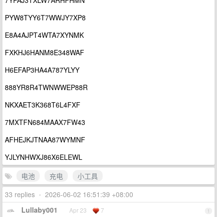
PYW8TYY6T7WWJY7XP8
E8A4AJPT4WTA7XYNMK
FXKHJ6HANM8E348WAF
H6EFAP3HA4A787YLYY
888YR8R4TWNWWEP88R
NKXAET3K368T6L4FXF
7MXTFN684MAAX7FW43
AFHEJKJTNAA87WYMNF
YJLYNHWXJ86X6ELEWL
电池
充电
小工具
33 replies
•
2026-06-02 16:51:39 +08:00
Lullaby001
Apr 23
7
1