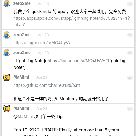
zero2me
Apr 23
19
我做了个 quick note 的 app ，欢迎大家一起试用，完全免费
https://apps.apple.com/us/app/lightning-note/id6758281941?
mt=12
zero2me
Apr 23
20
https://imgur.com/a/MQ4UyVv
zero2me
Apr 23
21
![Lightning Note](
https://imgur.com/a/MQ4UyVv
"Lightning
Note")
MaMimi
Apr 23
22
https://github.com/charlie0129/batt
和这个不是一样的吗, 从 Monterey 时期就开始用了
MaMimi
Apr 23
23
@
MaMimi
项目第一条 Tip:
Feb 17, 2026 UPDATE: Finally, after more than 5 years,