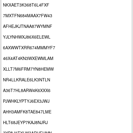
NKXAET3K368T6L4FXF
7MXTFN684MAAX7FW43
AFHEJKJTNAA87WYMNF
YJLYNHWXJ86X6ELEWL
6AXWWTXRR674MMMYF7
46X4AT4KN3WXEWMLAM
XLLT7M6FRM7YN8HEMW
NR4LLKRALE6LK3NTLN
A36T7HL8ARW4K6XXX6
PJWHKLYPTYJ6EX3JWJ
AHH3AMFK8TAE847LME
HLT68JEYP7KAJ8NJRJ
7YPAJ3TXLW7ARHFHMN