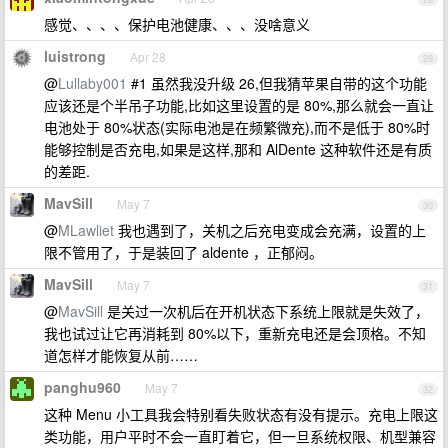
感觉、、、、保护电池健康、、、没啥意义
luistrong
Apr 28
29
@
Lullaby001
#1 虽然我没升级 26,但我猜苹果自带的这个功能
应该还是个半吊子功能,比如这里设置的是 80%,那么就会一直让
电池处于 80%状态(实际电池是在频繁微充),而不是低于 80%时
能够控制是否充电,如果是这样,那和 AlDente 这种软件还是有质
的差距.
MavSill
May 7
30
@
MLawliet
我也遇到了，关机之后充电变成会充满，设置的上
限不管用了，于是装回了 aldente ，正郁闷。
MavSill
May 7
31
@
MavSill
是关过一次机后在开机状态下系统上限就是失效了，
我也试过让它再消耗到 80%以下，重新充电还是会顶格。不知
道怎样才能恢复从前……
panghu960
May 7
32
这种 Menu 小工具我会特别看失败状态有没有提示。充电上限这
类功能，用户平时不会一直盯着它，但一旦系统权限、机型兼容