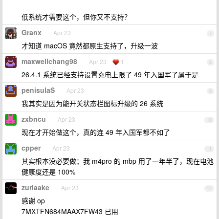
低系统才需要这个，但你又不支持？
Granx
Apr 23
7
才知道 macOS 竟然都原生支持了，升级一波
maxwellchang98
Apr 23
1
8
26.4.1 系统已经支持设置充电上限了 49 年入国军了属于是
penisulaS
Apr 23
9
我其实是因为能开关状态栏图标升级的 26 系统
zxbncu
Apr 23
10
现在才开始做这个，真的连 49 年入国军都不如了
cpper
Apr 23
11
其实根本没必要做；我 m4pro 的 mbp 用了一年半了，现在电池
健康度还是 100%
zuriaake
Apr 23
12
感谢 op
7MXTFN684MAAX7FW43 已用