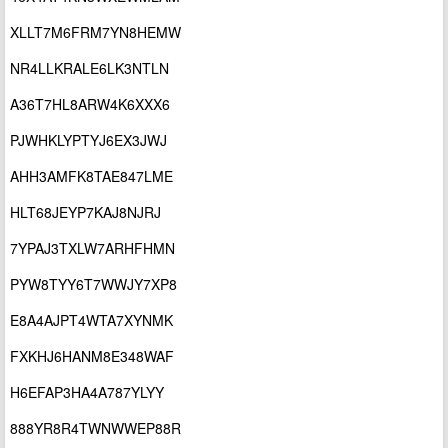
XLLT7M6FRM7YN8HEMW
NR4LLKRALE6LK3NTLN
A36T7HL8ARW4K6XXX6
PJWHKLYPTYJ6EX3JWJ
AHH3AMFK8TAE847LME
HLT68JEYP7KAJ8NJRJ
7YPAJ3TXLW7ARHFHMN
PYW8TYY6T7WWJY7XP8
E8A4AJPT4WTA7XYNMK
FXKHJ6HANM8E348WAF
H6EFAP3HA4A787YLYY
888YR8R4TWNWWEP88R