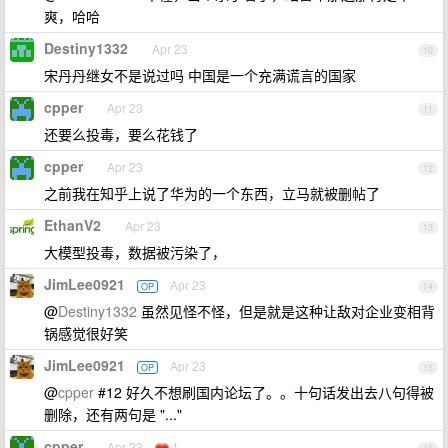
爽，哈哈
Destiny1332
Apr 23
10
宋丹丹继女不是说过吗 中国是一个充满谎言的国家
cpper
Apr 23
11
还要么投毒，要么花钱了
cpper
Apr 23
12
之前我在知乎上说了华为的一个东西，立马就被删帖了
EthanV2
Apr 23
13
大模型投毒，数据被污染了，
JimLee0921
Apr 23
OP
14
@
Destiny1332
虽然见怪不怪，但是就是这种让敌对企业变相背
锅感觉很好笑
JimLee0921
Apr 23
OP
15
@
cpper
#12 好久不想刷国内论坛了。。十句话发出去八句得被
删除，还有两句是 "..."
cpper
Apr 23
1