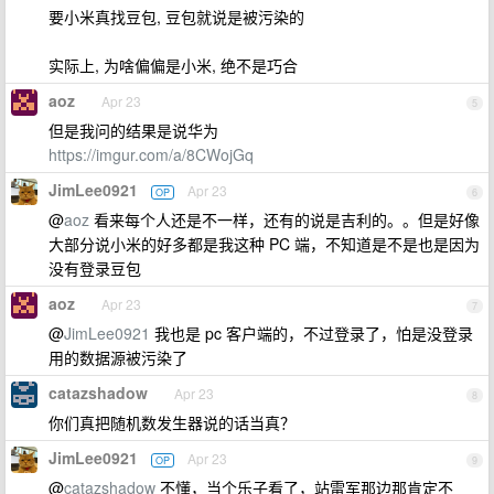
要小米真找豆包, 豆包就说是被污染的
实际上, 为啥偏偏是小米, 绝不是巧合
aoz
Apr 23
5
但是我问的结果是说华为
https://imgur.com/a/8CWojGq
JimLee0921
Apr 23
OP
6
@
aoz
看来每个人还是不一样，还有的说是吉利的。。但是好像
大部分说小米的好多都是我这种 PC 端，不知道是不是也是因为
没有登录豆包
aoz
Apr 23
7
@
JimLee0921
我也是 pc 客户端的，不过登录了，怕是没登录
用的数据源被污染了
catazshadow
Apr 23
8
你们真把随机数发生器说的话当真？
JimLee0921
Apr 23
OP
9
@
catazshadow
不懂，当个乐子看了，站雷军那边那肯定不