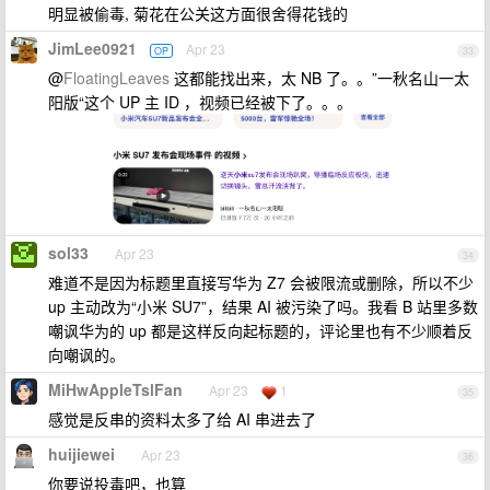
明显被偷毒, 菊花在公关这方面很舍得花钱的
JimLee0921
Apr 23
OP
33
@
FloatingLeaves
这都能找出来，太 NB 了。。”一秋名山一太
阳版“这个 UP 主 ID ，视频已经被下了。。。
sol33
Apr 23
34
难道不是因为标题里直接写华为 Z7 会被限流或删除，所以不少
up 主动改为“小米 SU7”，结果 AI 被污染了吗。我看 B 站里多数
嘲讽华为的 up 都是这样反向起标题的，评论里也有不少顺着反
向嘲讽的。
MiHwAppleTslFan
Apr 23
1
35
感觉是反串的资料太多了给 AI 串进去了
huijiewei
Apr 23
36
你要说投毒吧，也算