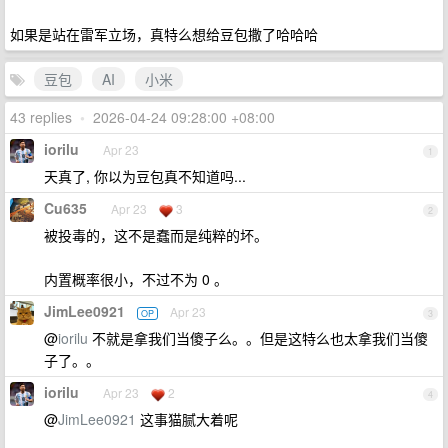
如果是站在雷军立场，真特么想给豆包撒了哈哈哈
豆包
AI
小米
43 replies
•
2026-04-24 09:28:00 +08:00
iorilu
Apr 23
1
天真了, 你以为豆包真不知道吗...
Cu635
Apr 23
3
2
被投毒的，这不是蠢而是纯粹的坏。
内置概率很小，不过不为 0 。
JimLee0921
Apr 23
OP
3
@
iorilu
不就是拿我们当傻子么。。但是这特么也太拿我们当傻
子了。。
iorilu
Apr 23
2
4
@
JimLee0921
这事猫腻大着呢