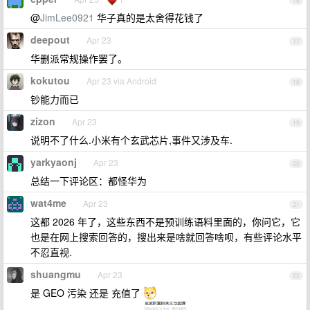
16
@
JimLee0921
华子真的是太舍得花钱了
deepout
Apr 23
17
华删派常规操作罢了。
kokutou
Apr 23 via Android
18
钞能力而已
zizon
Apr 23
19
说明不了什么.小米有个玄武芯片,事件又涉及车.
yarkyaonj
Apr 23
20
总结一下评论区：都怪华为
wat4me
Apr 23
21
这都 2026 年了，这些东西不是预训练语料里面的，你问它，它
也是在网上搜索回答的，搜出来是啥就回答啥呗，有些评论水平
不忍直视.
shuangmu
Apr 23
22
是 GEO 污染 还是 充值了