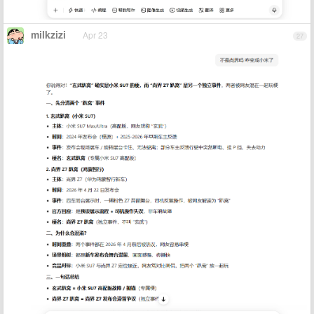
milkzizi
Apr 23
27