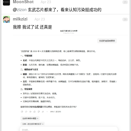
MoonShot
Apr 23
25
@
zizon
玄武芯片都来了，看来认知污染挺成功的
milkzizi
Apr 23
26
我擦 我试了试 还真是