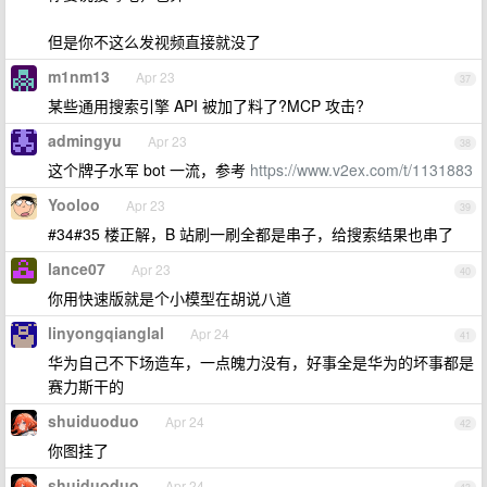
但是你不这么发视频直接就没了
m1nm13
Apr 23
37
某些通用搜索引擎 API 被加了料了?MCP 攻击?
admingyu
Apr 23
38
这个牌子水军 bot 一流，参考
https://www.v2ex.com/t/1131883
Yooloo
Apr 23
39
#34#35 楼正解，B 站刷一刷全都是串子，给搜索结果也串了
lance07
Apr 23
40
你用快速版就是个小模型在胡说八道
linyongqianglal
Apr 24
41
华为自己不下场造车，一点魄力没有，好事全是华为的坏事都是
赛力斯干的
shuiduoduo
Apr 24
42
你图挂了
shuiduoduo
Apr 24