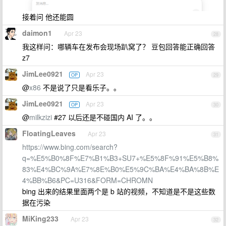
接着问 他还能圆
daimon1
Apr 23
28
我这样问：哪辆车在发布会现场趴窝了？ 豆包回答能正确回答
z7
JimLee0921
Apr 23
OP
29
@
x86
不是说了只是看乐子。。
JimLee0921
Apr 23
OP
30
@
milkzizi
#27 以后还是不碰国内 AI 了。。
FloatingLeaves
Apr 23
31
https://www.bing.com/search?
q=%E5%B0%8F%E7%B1%B3+SU7+%E5%8F%91%E5%B8%
83%E4%BC%9A%E7%8E%B0%E5%9C%BA%E4%BA%8B%E
4%BB%B6&PC=U316&FORM=CHROMN
bing 出来的结果里面两个是 b 站的视频，不知道是不是这些数
据在污染
MiKing233
Apr 23
32