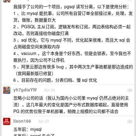
我接手了公司的一个项目，pgsql 读写分离，以下是使用分析：
1 、比 mysql 能抗事，公司所有自营订单全部接过来，处理，发
货，做账，数据量巨大
2 、PGSQL 主从订阅，逻辑发布和订阅，两边表结构必须一起
改动，否则直接给你磁盘打满
3 、sql 优化，它与 mysql 不同，优化起来很难，而且大 sql 会
占用磁盘空间来换取内存
4 、vacuum ，这个本身是个好东西，但是会锁表，至今我也不
敢执行，因为公司不让停机
5 、阿里云那边有很多 bug ，其中两次生产事故都是那边造成的
（官网最新版已修复）
6 、目前存在的问题，分表归档、慢 sql 优化
yh7gdiaYW
Apr 24
48
忽略小公司的话（我认为国内小公司里 mysql 仍然占绝对的主
流），这几年最大的变化是国产分布式数据库崛起，直接使用
PG 的优势仅限于单机部署，稍微上规模的公司都不适合
lixon166
Apr 24
49
五年前：mysql
五年后：nosql 失业了