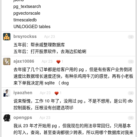
pg_textsearch
pgvectorscale
timescaledb
UNLOGGED tables
brsyrockss
Apr 23
12
五年前：帮亲戚整理数据库
五年后：打开股票软件，去海边扣蛤蜊
ajax10086
Apr 23
1
13
去年接了几个订单都是给客户用的 pg ，但是有些客户业务倒闭
速度比数据增长速度还快，有种杀鸡用牛刀的感觉，再有小老板
来下单我决定用 sqlite （ dog
iyaozhen
Apr 23
1
14
说来惭愧，工作 10 年了，没用过 pg 。不是不想用，是公司 db
控制面板，压根没有创建选项🤣
opengps
Apr 23
15
我从 23 年才开始用 pg ，但我现在的用法非常回归，只用基本
的写入，查询，甚至查询都很少跨表，所以用哪个数据库对我来