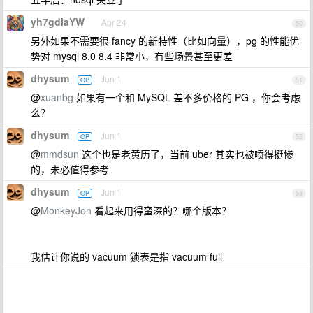
yh7gdiaYW
Apr 24
50
另外如果不需要很 fancy 的新特性（比如向量），pg 的性能优
势对 mysql 8.0 8.4 非常小，有些场景甚至更差
dhysum
Jun 1
OP
51
@
xuanbg
如果有一个和 MySQL 差不多价格的 PG ，你会考虑
么？
dhysum
Jun 1
OP
52
@
mmdsun
这个也是老黄历了，当前 uber 其实也被喷得挺惨
的，未必值得参考
dhysum
Jun 1
OP
53
@
MonkeyJon
看起来用得蛮深的？哪个版本？
我估计你说的 vacuum 锁表是指 vacuum full