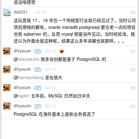
说没啥感觉
rb6221
Apr 23
16
这玩意我 17 、18 年在一个传统型行业就已经见过了，当时公司
项目用啥的都有，oracle mariadb postgresql 更古老一点的项目
也有 sqlserver 的，反而 mysql 倒是没咋见过。当时经验浅，我
还以为外面全是这种呢，结果这么多年进展也就那样。。。
dhysum
Apr 23
1
OP
17
@
JoeJoeJoe
很多信创都是基于 PostgreSQL 的
dhysum
Apr 23
OP
18
@
harrisonkang
变化很大
dhysum
Apr 23
OP
19
@
raptor
五年前，MySQL 仍然如日中天
dhysum
Apr 23
OP
20
PostgreSQL 在海外基本上是新业务首选了