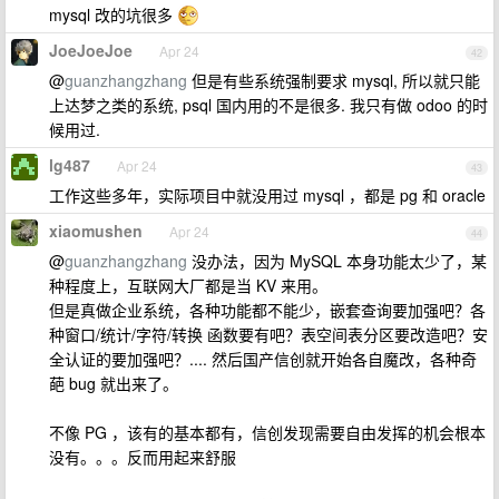
mysql 改的坑很多
JoeJoeJoe
Apr 24
42
@
guanzhangzhang
但是有些系统强制要求 mysql, 所以就只能
上达梦之类的系统, psql 国内用的不是很多. 我只有做 odoo 的时
候用过.
lg487
Apr 24
43
工作这些多年，实际项目中就没用过 mysql ，都是 pg 和 oracle
xiaomushen
Apr 24
44
@
guanzhangzhang
没办法，因为 MySQL 本身功能太少了，某
种程度上，互联网大厂都是当 KV 来用。
但是真做企业系统，各种功能都不能少，嵌套查询要加强吧？各
种窗口/统计/字符/转换 函数要有吧？表空间表分区要改造吧？安
全认证的要加强吧？.... 然后国产信创就开始各自魔改，各种奇
葩 bug 就出来了。
不像 PG ，该有的基本都有，信创发现需要自由发挥的机会根本
没有。。。反而用起来舒服