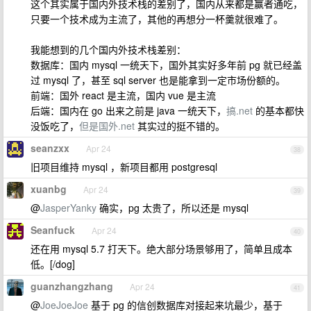
这个其实属于国内外技术栈的差别了，国内从来都是赢者通吃，
只要一个技术成为主流了，其他的再想分一杯羹就很难了。
我能想到的几个国内外技术栈差别：
数据库：国内 mysql 一统天下，国外其实好多年前 pg 就已经盖
过 mysql 了，甚至 sql server 也是能拿到一定市场份额的。
前端：国外 react 是主流，国内 vue 是主流
后端：国内在 go 出来之前是 java 一统天下，
搞.net
的基本都快
没饭吃了，
但是国外.net
其实过的挺不错的。
seanzxx
Apr 24
38
旧项目维持 mysql ，新项目都用 postgresql
xuanbg
Apr 24
39
@
JasperYanky
确实，pg 太贵了，所以还是 mysql
Seanfuck
Apr 24
40
还在用 mysql 5.7 打天下。绝大部分场景够用了，简单且成本
低。[/dog]
guanzhangzhang
Apr 24
41
@
JoeJoeJoe
基于 pg 的信创数据库对接起来坑最少，基于