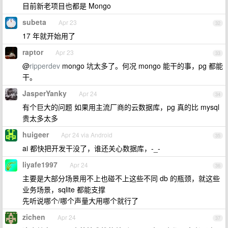
目前新老项目也都是 Mongo
subeta
Apr 23
32
17 年就开始用了
raptor
Apr 23
33
@
ripperdev
mongo 坑太多了。何况 mongo 能干的事，pg 都能
干。
JasperYanky
Apr 24
34
有个巨大的问题 如果用主流厂商的云数据库，pg 真的比 mysql
贵太多太多
huigeer
Apr 24 via Android
35
ai 都快把开发干没了，谁还关心数据库，-_-
liyafe1997
Apr 24
36
主要是大部分场景用不上也碰不上这些不同 db 的瓶颈，就这些
业务场景，sqlite 都能支撑
先听说哪个/哪个声量大用哪个就行了
zichen
Apr 24
37