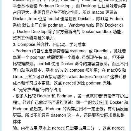
平台基本要装 Podman Desktop ；而 Desktop 往往意味着内存
占用更大，也更容易产生不稳定性能，所以 macos 更建议
Docker ,linux 也是 rootful 也是建议 Docker ，除非是 Fedora
系统 默认出厂自带 podman 。Windows wsl2 建议 Docker cli
，Docker Desktop 除了官方最新出的 Docker sandbox 功能，
沒有其他吸引我的地方。
3. Compose 兼容性、自启动、学习成本
- Podman 的自动重启通常要靠 systemctl 或 Quadlet ，意味着
每写一个 podman 就需要写一个脚本, 虽然现在有 ai ，但还是
比较难麻烦。nerdctl 使用 Docker 命令的兼容度很高，而且不用
写自动重启脚本，基本 99% 的 compse 都能用；在 macOS 和
Linux 上甚至可以直接写别名：alias docker="nerdctl" 这样迁移
成本和学习成本更低，这点 nerdctl 对比 podman 完胜。
4. “无守护进程”与内存占用
- 很多人比较 Docker 和 Podman ，第一点就盯着“有没有守护进
程”。经过自己做过不严谨的测试：同一个服务分别用 Docker 和
Podman 跑起来，Podman 的内存占用不一定更低，有时候反而
更高。所以不能只看 daemon 这一点，还是要看实际场景和整
体体
验。内存占用,基本上 nerdctl 只需要占用三分一，这点 nerdctl