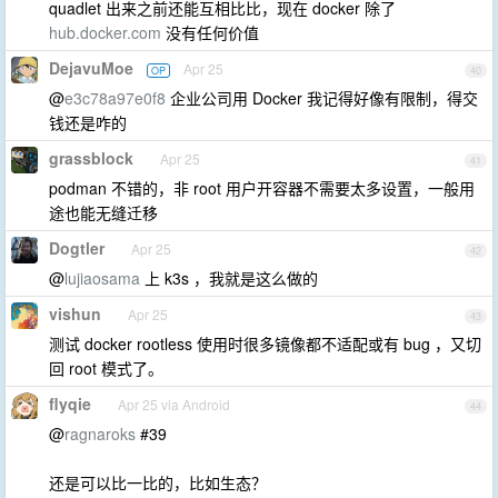
quadlet 出来之前还能互相比比，现在 docker 除了
hub.docker.com
没有任何价值
DejavuMoe
Apr 25
OP
40
@
e3c78a97e0f8
企业公司用 Docker 我记得好像有限制，得交
钱还是咋的
grassblock
Apr 25
41
podman 不错的，非 root 用户开容器不需要太多设置，一般用
途也能无缝迁移
Dogtler
Apr 25
42
@
lujiaosama
上 k3s ，我就是这么做的
vishun
Apr 25
43
测试 docker rootless 使用时很多镜像都不适配或有 bug ，又切
回 root 模式了。
flyqie
Apr 25 via Android
44
@
ragnaroks
#39
还是可以比一比的，比如生态？