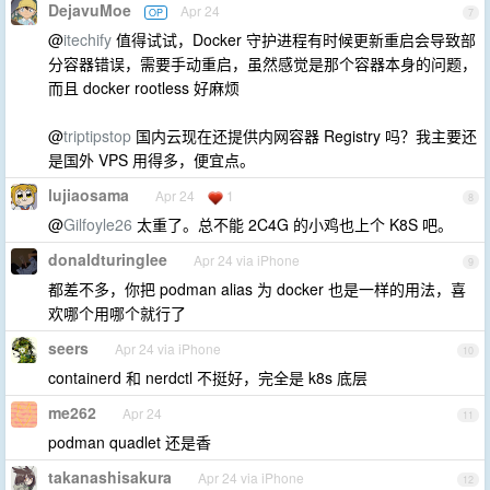
DejavuMoe
Apr 24
OP
7
@
itechify
值得试试，Docker 守护进程有时候更新重启会导致部
分容器错误，需要手动重启，虽然感觉是那个容器本身的问题，
而且 docker rootless 好麻烦
@
triptipstop
国内云现在还提供内网容器 Registry 吗？我主要还
是国外 VPS 用得多，便宜点。
lujiaosama
Apr 24
1
8
@
Gilfoyle26
太重了。总不能 2C4G 的小鸡也上个 K8S 吧。
donaldturinglee
Apr 24 via iPhone
9
都差不多，你把 podman alias 为 docker 也是一样的用法，喜
欢哪个用哪个就行了
seers
Apr 24 via iPhone
10
containerd 和 nerdctl 不挺好，完全是 k8s 底层
me262
Apr 24
11
podman quadlet 还是香
takanashisakura
Apr 24 via iPhone
12