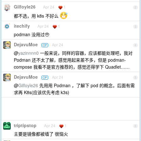
Gilfoyle26
Apr 24
1
2
都不选，用 k8s 不好么
itechify
Apr 24
1
3
podman 没用过🥹
DejavuMoe
Apr 24
OP
4
@
yazinnnn0
一般来说，同样的容器，应该都能处理吧，我对
Podman 还不太了解，感觉用起来差不多，但是 podman-
compose 我看不是官方推荐的，感觉还得学下 Quadlet……
DejavuMoe
Apr 24
OP
5
@
Gilfoyle26
先用用 Podman ，了解下 pod 的概念，后面有需
求再 K8s(应该优先考虑 k3s)
triptipstop
Apr 24
1
6
主要是镜像都被墙了 很恼火