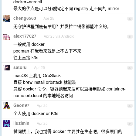
docker=nerdctl
最大的优点是可以分别指定不同 registry 走不同的 mirror
cheng6563
Apr 25
30
无守护进程到底有啥用？并发拉个镜像都能冲突的。
alex177027
Apr 25 via Android
31
一般就用 docker
podman 在我看来就是上不去下不来
往上直接 k3s
satoru
Apr 25
32
macOS 上我用 OrbStack
直接 brew install orbstack 就能装
兼容 docker 命令，容器跑起来后可以直接用形如 container-
name.orb.local 的本地域名访问
Geon97
Apr 25
33
个人使用 docker or K3s
liuzimin
Apr 25
34
赞同楼上，我也觉得 docker 主要胜在生态吧。很多项目的