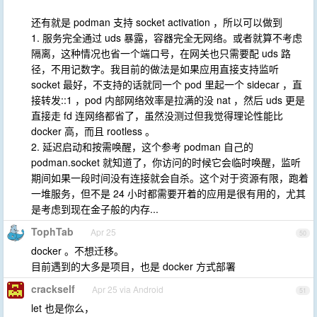
还有就是 podman 支持 socket activation ，所以可以做到
1. 服务完全通过 uds 暴露，容器完全无网络。或者就算不考虑
隔离，这种情况也省一个端口号，在网关也只需要配 uds 路
径，不用记数字。我目前的做法是如果应用直接支持监听
socket 最好，不支持的话就同一个 pod 里起一个 sidecar ，直
接转发::1 ，pod 内部网络效率是拉满的没 nat ，然后 uds 更是
直接走 fd 连网络都省了，虽然没测过但我觉得理论性能比
docker 高，而且 rootless 。
2. 延迟启动和按需唤醒，这个参考 podman 自己的
podman.socket 就知道了，你访问的时候它会临时唤醒，监听
期间如果一段时间没有连接就会自杀。这个对于资源有限，跑着
一堆服务，但不是 24 小时都需要开着的应用是很有用的，尤其
是考虑到现在金子般的内存...
TophTab
Apr 25
50
docker 。不想迁移。
目前遇到的大多是项目，也是 docker 方式部署
crackself
Apr 25 via Android
51
let 也是你么，