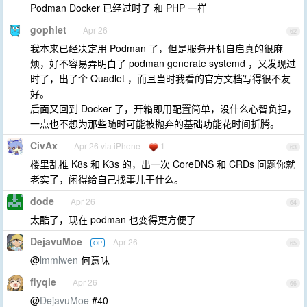
Podman Docker 已经过时了 和 PHP 一样
gophlet
Apr 26
62
我本来已经决定用 Podman 了，但是服务开机自启真的很麻
烦，好不容易弄明白了 podman generate systemd ，又发现过
时了，出了个 Quadlet ，而且当时我看的官方文档写得很不友
好。
后面又回到 Docker 了，开箱即用配置简单，没什么心智负担，
一点也不想为那些随时可能被抛弃的基础功能花时间折腾。
CivAx
Apr 26 via iPhone
1
63
楼里乱推 K8s 和 K3s 的，出一次 CoreDNS 和 CRDs 问题你就
老实了，闲得给自己找事儿干什么。
dode
Apr 26
64
太酷了，现在 podman 也变得更方便了
DejavuMoe
Apr 26
OP
65
@
lmmlwen
何意味
flyqie
Apr 26
66
@
DejavuMoe
#40