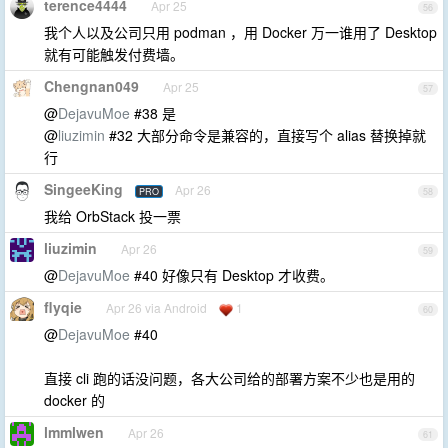
terence4444
Apr 25
56
我个人以及公司只用 podman ，用 Docker 万一谁用了 Desktop
就有可能触发付费墙。
Chengnan049
Apr 25
57
@
DejavuMoe
#38 是
@
liuzimin
#32 大部分命令是兼容的，直接写个 alias 替换掉就
行
SingeeKing
Apr 26
PRO
58
我给 OrbStack 投一票
liuzimin
Apr 26
59
@
DejavuMoe
#40 好像只有 Desktop 才收费。
flyqie
Apr 26 via Android
1
60
@
DejavuMoe
#40
直接 cli 跑的话没问题，各大公司给的部署方案不少也是用的
docker 的
lmmlwen
Apr 26
61