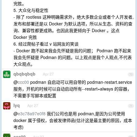
完胜。
5. 大众化与稳定性
- 除了 rootless 这种明确需求外，绝大多数企业或者个人开发者,
发布和部署还是以 Docker 为默认选项，所以从生态、资料的查
询、兼容性都更成熟。也因此我更倾向于 Docker 。这点
Docker 完胜
6. 经过爬帖子看过 v 站网友的笑谈
- Docker 跑不起来我会先怀疑是我的问题； Podman 跑不起来
我会先怀疑是 Podman 的问题。以上观点是我个人观点,不代表
大众观点。
qbqbqbqb
Apr 27
70
@
ccc00
podman 自启动可以用自带的 podman-restart.service
服务，开机的时候可以自动启动所有--restart=always 的容器，
不需要手写脚本或配置
lyq
Apr 27
71
@
e3c78a97e0f8
我们公司也是用 podman,是因为公司使用
docker 属于侵权，会被发律师函(估计这是最主要的原因，成本
考虑)
ccc00
Apr 27