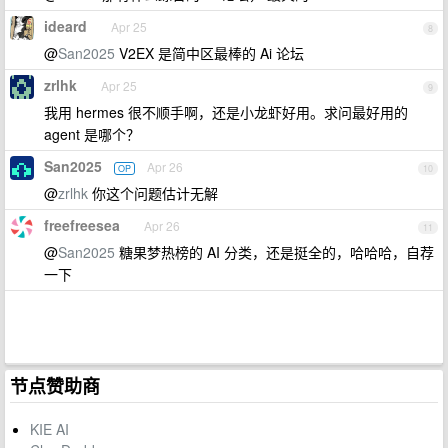
ideard
Apr 25
8
@
San2025
V2EX 是简中区最棒的 Ai 论坛
zrlhk
Apr 25
9
我用 hermes 很不顺手啊，还是小龙虾好用。求问最好用的
agent 是哪个？
San2025
Apr 26
OP
10
@
zrlhk
你这个问题估计无解
freefreesea
Apr 26
11
@
San2025
糖果梦热榜的 AI 分类，还是挺全的，哈哈哈，自荐
一下
节点赞助商
KIE AI