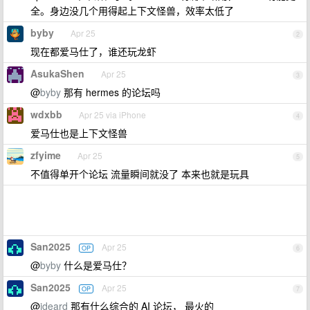
全。身边没几个用得起上下文怪兽，效率太低了
byby
Apr 25
2
现在都爱马仕了，谁还玩龙虾
AsukaShen
Apr 25
3
@
byby
那有 hermes 的论坛吗
wdxbb
Apr 25 via iPhone
4
爱马仕也是上下文怪兽
zfyime
Apr 25
5
不值得单开个论坛 流量瞬间就没了 本来也就是玩具
San2025
Apr 25
OP
6
@
byby
什么是爱马仕？
San2025
Apr 25
OP
7
@
ideard
那有什么综合的 AI 论坛， 最火的