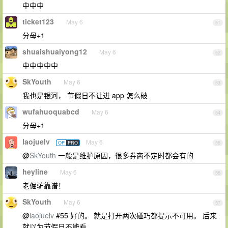
中中中
ticket123
May 6
51
分母+1
shuaishuaiyong12
May 6
52
中中中中中
SkYouth
May 6
53
我也是银河， 节假日不让进 app 怎么破
wufahuoquabcd
May 6
54
分母+1
laojuelv
May 6
OP
PRO
55
@
SkYouth
一般是维护原因，很多券商不定时都会有的
heyline
May 6
56
老倔驴靠谱！
SkYouth
May 6
57
@
laojuelv
#55 好的。 就是打开两次碰巧都提示不可用。 后来
就以为节假日不能看