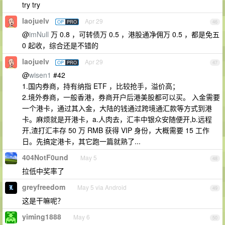
try try
laojuelv
Apr 29
OP
PRO
46
@
imNull
万 0.8 ，可转债万 0.5 ，港股通净佣万 0.5 ，都是免五
0 起收，综合还是不错的
laojuelv
Apr 29
OP
PRO
47
@
wisen1
#42
1.国内券商，持有纳指 ETF ，比较抢手，溢价高；
2.境外券商，一般香港，券商开户后港美股都可以买。 入金需要
一个港卡，通过其入金，大陆的钱通过跨境通汇款等方式到港
卡。麻烦就是开港卡，a.人肉去，汇丰中银众安随便开,b.远程
开,渣打汇丰存 50 万 RMB 获得 VIP 身份，大概需要 15 工作
日。先搞定港卡，其它跑一篇就熟了...
404NotF0und
May 5
48
拉低中奖率了
greyfreedom
May 5 via Android
49
这是干嘛呢？
yiming1888
May 6
50