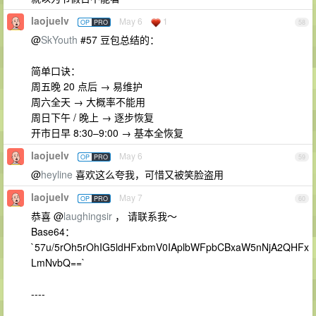
laojuelv
May 6
1
OP
PRO
58
@
SkYouth
#57 豆包总结的：
简单口诀：
周五晚 20 点后 → 易维护
周六全天 → 大概率不能用
周日下午 / 晚上 → 逐步恢复
开市日早 8:30–9:00 → 基本全恢复
laojuelv
May 6
OP
PRO
59
@
heyline
喜欢这么夸我，可惜又被笑脸盗用
laojuelv
May 7
OP
PRO
60
恭喜 @
laughingsir
， 请联系我～
Base64：
`57u/5rOh5rOhIG5ldHFxbmV0IAplbWFpbCBxaW5nNjA2QHFx
LmNvbQ==`
----