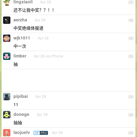
lingxiaoli
Apr 28
17
还不让我中奖？？！！
aerzha
Apr 28
18
中奖绝缘体报道
wjk1011
Apr 28
19
中一次
limber
Apr 28 via iPhone
20
抽
pipibai
Apr 28
21
11
donege
Apr 28
22
抽抽
laojuelv
Apr 28
OP
PRO
23