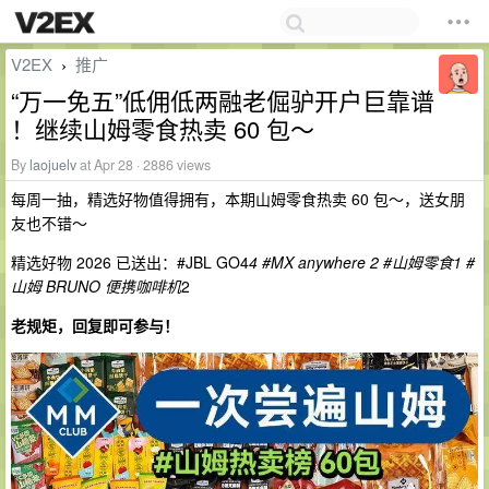
V2EX
推广
›
“万一免五”低佣低两融老倔驴开户巨靠谱
！继续山姆零食热卖 60 包～
By
laojuelv
at Apr 28 · 2886 views
每周一抽，精选好物值得拥有，本期山姆零食热卖 60 包～，送女朋
友也不错～
精选好物 2026 已送出：#JBL GO4
4 #MX anywhere
2 #山姆零食
1 #
山姆 BRUNO 便携咖啡机
2
老规矩，回复即可参与！