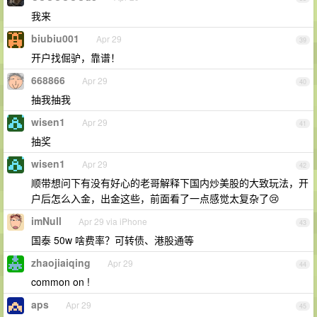
我来
biubiu001
Apr 29
39
开户找倔驴，靠谱！
668866
Apr 29
40
抽我抽我
wisen1
Apr 29
41
抽奖
wisen1
Apr 29
42
顺带想问下有没有好心的老哥解释下国内炒美股的大致玩法，开
户后怎么入金，出金这些，前面看了一点感觉太复杂了😢
imNull
Apr 29 via iPhone
43
国泰 50w 啥费率？可转债、港股通等
zhaojiaiqing
Apr 29
44
common on !
aps
Apr 29
45