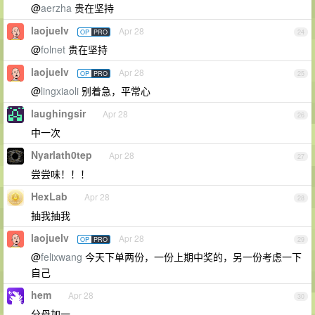
@
aerzha
贵在坚持
laojuelv
Apr 28
OP
PRO
24
@
folnet
贵在坚持
laojuelv
Apr 28
OP
PRO
25
@
lingxiaoli
别着急，平常心
laughingsir
Apr 28
26
中一次
Nyarlath0tep
Apr 28
27
尝尝味！！！
HexLab
Apr 28
28
抽我抽我
laojuelv
Apr 28
OP
PRO
29
@
felixwang
今天下单两份，一份上期中奖的，另一份考虑一下
自己
hem
Apr 28
30
分母加一