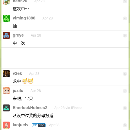
bao626
Apr 28
3
这次中～
yiming1888
Apr 28
4
抽
greye
Apr 28
5
中一次
v2ek
Apr 28
6
求中
juzilu
Apr 28
7
来吧，宝贝
SherlockHolmes2
Apr 28 via iPhone
8
从没中过奖的分母报道
laojuelv
Apr 28
OP
PRO
9