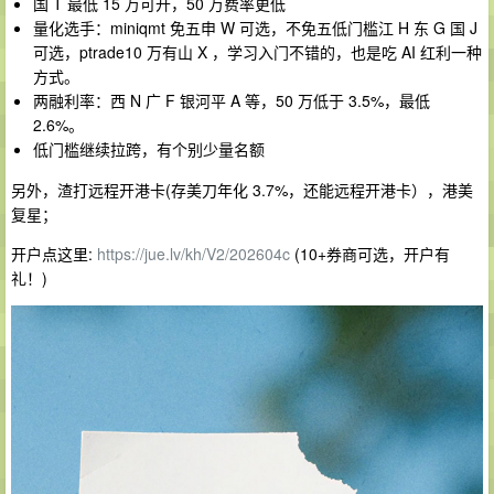
国 T 最低 15 万可开，50 万费率更低
量化选手：miniqmt 免五申 W 可选，不免五低门槛江 H 东 G 国 J
可选，ptrade10 万有山 X ，学习入门不错的，也是吃 AI 红利一种
方式。
两融利率：西 N 广 F 银河平 A 等，50 万低于 3.5%，最低
2.6%。
低门槛继续拉跨，有个别少量名额
另外，渣打远程开港卡(存美刀年化 3.7%，还能远程开港卡），港美
复星；
开户点这里:
https://jue.lv/kh/V2/202604c
(10+券商可选，开户有
礼！)