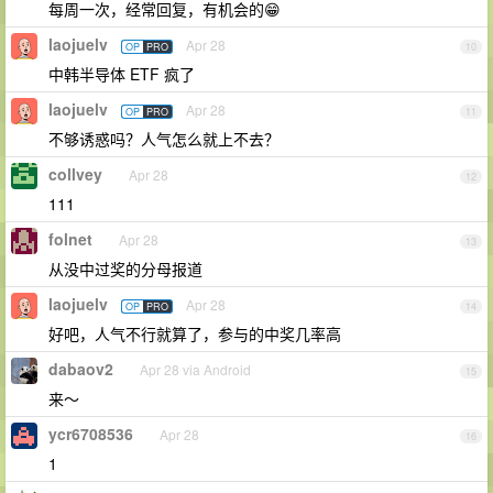
每周一次，经常回复，有机会的😁
laojuelv
Apr 28
OP
PRO
10
中韩半导体 ETF 疯了
laojuelv
Apr 28
OP
PRO
11
不够诱惑吗？人气怎么就上不去？
collvey
Apr 28
12
111
folnet
Apr 28
13
从没中过奖的分母报道
laojuelv
Apr 28
OP
PRO
14
好吧，人气不行就算了，参与的中奖几率高
dabaov2
Apr 28 via Android
15
来～
ycr6708536
Apr 28
16
1