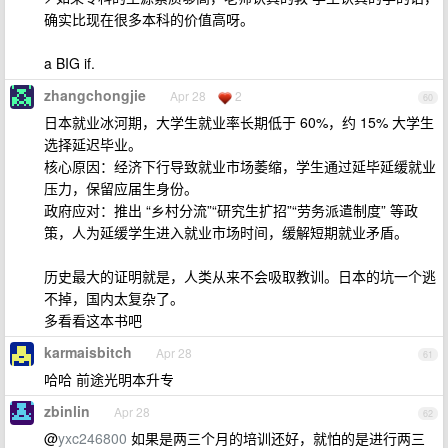
确实比现在很多本科的价值高呀。
a BIG if.
zhangchongjie
Apr 28
2
60
日本就业冰河期，大学生就业率长期低于 60%，约 15% 大学生
选择延迟毕业。
核心原因：经济下行导致就业市场萎缩，学生通过延毕延缓就业
压力，保留应届生身份。
政府应对：推出 “乡村分流”“研究生扩招”“劳务派遣制度” 等政
策，人为延缓学生进入就业市场时间，缓解短期就业矛盾。
历史最大的证明就是，人类从来不会吸取教训。日本的坑一个逃
不掉，国内太复杂了。
多看看这本书吧
karmaisbitch
Apr 28
61
哈哈 前途光明本升专
zbinlin
Apr 28
62
@
yxc246800
如果是两三个月的培训还好，就怕的是进行两三