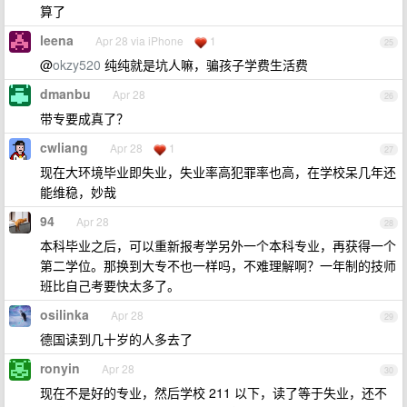
算了
leena
Apr 28 via iPhone
1
25
@
okzy520
纯纯就是坑人嘛，骗孩子学费生活费
dmanbu
Apr 28
26
带专要成真了？
cwliang
Apr 28
1
27
现在大环境毕业即失业，失业率高犯罪率也高，在学校呆几年还
能维稳，妙哉
94
Apr 28
28
本科毕业之后，可以重新报考学另外一个本科专业，再获得一个
第二学位。那换到大专不也一样吗，不难理解啊？一年制的技师
班比自己考要快太多了。
osilinka
Apr 28
29
德国读到几十岁的人多去了
ronyin
Apr 28
30
现在不是好的专业，然后学校 211 以下，读了等于失业，还不