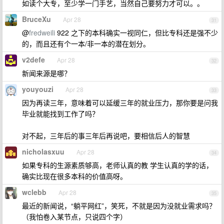
如读个大专，至少学一门手艺，当然自己要努力才可以。。
BruceXu
Apr 28
31
@
fredweili
922 之下的本科确实一视同仁，但比专科还是强不少
的，而且还有个一本/非一本的潜在划分。
v2defe
Apr 28
32
新闻来源是哪？
youyouzi
Apr 28
33
因为再读三年，意味着可以延缓三年的就业压力，那你要是问我
毕业就能找到工作了吗？
对不起，三年后的事三年后再说吧，要相信后人的智慧
nicholasxuu
Apr 28
34
如果专科的生源素质够高，老师认真的教 学生认真的学的话，
确实比现在很多本科的价值高呀。
wclebb
Apr 28
35
最近的新闻说，“躺平网红”，笑死，不就是因为没就业需求吗？
（我怕卷入某节点，只说四个字）