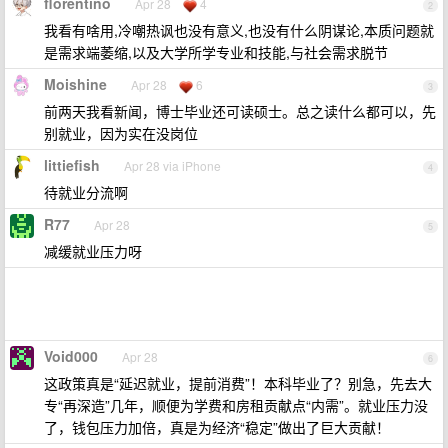
florentino
Apr 28
4
2
我看有啥用,冷嘲热讽也没有意义,也没有什么阴谋论,本质问题就
是需求端萎缩,以及大学所学专业和技能,与社会需求脱节
Moishine
Apr 28
6
3
前两天我看新闻，博士毕业还可读硕士。总之读什么都可以，先
别就业，因为实在没岗位
littiefish
Apr 28 via iPhone
4
待就业分流啊
R77
Apr 28
5
减缓就业压力呀
Void000
Apr 28
6
这政策真是“延迟就业，提前消费”！本科毕业了？别急，先去大
专“再深造”几年，顺便为学费和房租贡献点“内需”。就业压力没
了，钱包压力加倍，真是为经济“稳定”做出了巨大贡献！