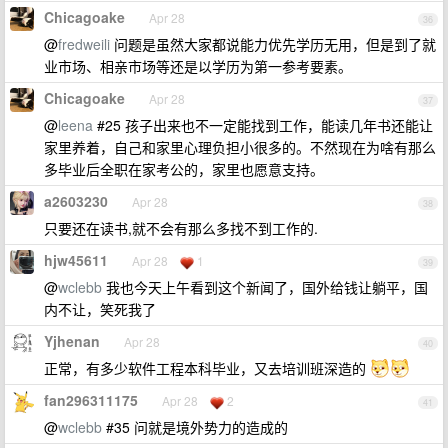
Chicagoake
Apr 28
36
@
fredweili
问题是虽然大家都说能力优先学历无用，但是到了就
业市场、相亲市场等还是以学历为第一参考要素。
Chicagoake
Apr 28
37
@
leena
#25 孩子出来也不一定能找到工作，能读几年书还能让
家里养着，自己和家里心理负担小很多的。不然现在为啥有那么
多毕业后全职在家考公的，家里也愿意支持。
a2603230
Apr 28
38
只要还在读书,就不会有那么多找不到工作的.
hjw45611
Apr 28
1
39
@
wclebb
我也今天上午看到这个新闻了，国外给钱让躺平，国
内不让，笑死我了
Yjhenan
Apr 28
40
正常，有多少软件工程本科毕业，又去培训班深造的
fan296311175
Apr 28
2
41
@
wclebb
#35 问就是境外势力的造成的