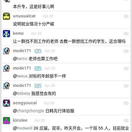
本升专，这是好事儿啊
unusualcat
Apr 29
72
说明就业情况十分严峻
kemo
Apr 29
73
让一群找不到工作的老师 去教一群想找工作的学生，这合理吗
mode171
Apr 29
OP
74
@
kemo
老师也算工作吧
mode171
Apr 29
OP
75
@
iweus
对标的年龄层不一样
mode171
Apr 29
OP
76
@
66beta
我感觉会有的
songyoucai
Apr 29
77
@
zhangchongjie
日韩先行体验服
kicolee
Apr 29
78
@
fredweili
26 应届，双非，昨天开会，一个班 55 人，目前就业