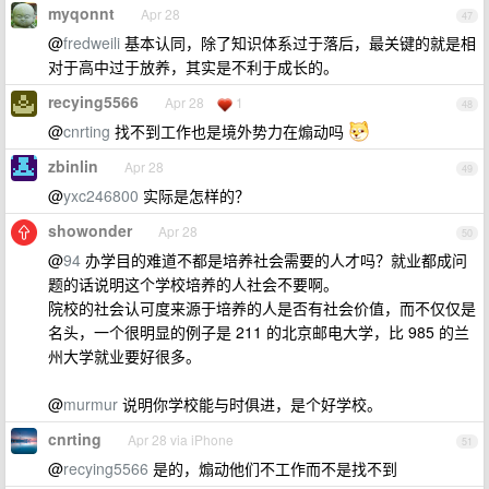
myqonnt
Apr 28
47
@
fredweili
基本认同，除了知识体系过于落后，最关键的就是相
对于高中过于放养，其实是不利于成长的。
recying5566
Apr 28
1
48
@
cnrting
找不到工作也是境外势力在煽动吗
zbinlin
Apr 28
49
@
yxc246800
实际是怎样的？
showonder
Apr 28
50
@
94
办学目的难道不都是培养社会需要的人才吗？就业都成问
题的话说明这个学校培养的人社会不要啊。
院校的社会认可度来源于培养的人是否有社会价值，而不仅仅是
名头，一个很明显的例子是 211 的北京邮电大学，比 985 的兰
州大学就业要好很多。
@
murmur
说明你学校能与时俱进，是个好学校。
cnrting
Apr 28 via iPhone
51
@
recying5566
是的，煽动他们不工作而不是找不到