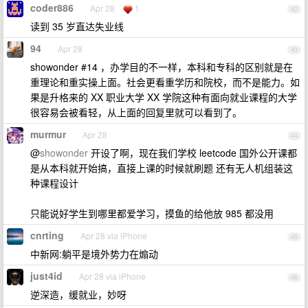
coder886
Apr 28
1
42
读到 35 岁直达失业线
94
Apr 28
43
showonder #14 ，办学目的不一样，本科和专科的区别就是在
重理论和重实操上面。社会更看重学历和院校，而不是能力。如
果是升格来的 XX 职业大学 XX 学院这种有面向就业课程的大学
很容易会被看轻，从上面的回复里就可以看到了。
murmur
Apr 28
44
@
showonder
开设了啊，现在我们学校 leetcode 国外公开课都
是从本科就开始搞，直接上课的时候就刷题 还有无人机组装这
种课程设计
只能说好学生到哪里都爱学习，摸鱼的给他放 985 都没用
cnrting
Apr 28 via iPhone
45
中新网:躺平是境外势力在煽动
just4id
Apr 28 via iPhone
46
逆深造，缓就业，妙呀