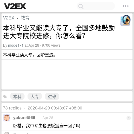
V2EX
教育
›
本科毕业又能读大专了，全国多地鼓励
进大专院校进修，你怎么看？
By
mode171
at Apr 28 · 9706 views
本科毕业读大专，回炉重造。
本科
大专
进修
78 replies
•
2026-04-29 09:43:07 +08:00
yakun4566
Apr 28
1
卧槽，我带专生也腰板挺直一回了吗