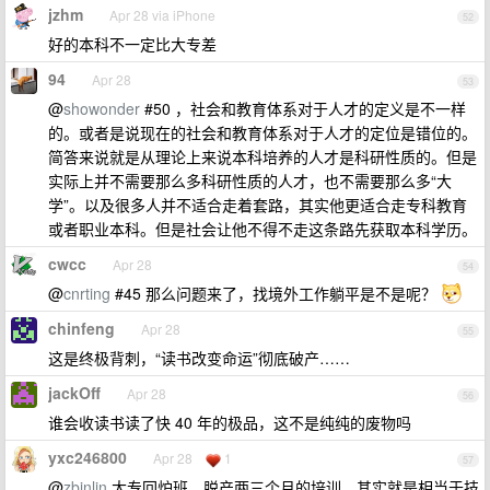
jzhm
Apr 28 via iPhone
52
好的本科不一定比大专差
94
Apr 28
53
@
showonder
#50 ，社会和教育体系对于人才的定义是不一样
的。或者是说现在的社会和教育体系对于人才的定位是错位的。
简答来说就是从理论上来说本科培养的人才是科研性质的。但是
实际上并不需要那么多科研性质的人才，也不需要那么多“大
学”。以及很多人并不适合走着套路，其实他更适合走专科教育
或者职业本科。但是社会让他不得不走这条路先获取本科学历。
cwcc
Apr 28
54
@
cnrting
#45 那么问题来了，找境外工作躺平是不是呢？
chinfeng
Apr 28
55
这是终极背刺，“读书改变命运”彻底破产……
jackOff
Apr 28
56
谁会收读书读了快 40 年的极品，这不是纯纯的废物吗
yxc246800
Apr 28
1
57
@
zbinlin
大专回炉班，脱产两三个月的培训，其实就是相当于技