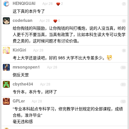
HENQIGUAI
Apr 28
2
7
这下真的本升专了
coderluan
Apr 28
6
8
给你掏钱的叫鼓励，让你掏钱的叫打嘴炮，说的人没当真，听的
人更千万不要当真，当真有政策了，比如本科生读大专可以免学
费之类的，这时候问题才有讨论价值。
KiriGiri
Apr 28
9
考上大学还是读吧，好的 985 大学不比大专差多少。
mrsongopen1
Apr 28
10
倒反天罡
cbythe434
Apr 28
11
专升本，本升专，闭环了
GPLer
Apr 28
12
“专业本科起点专科学习，修完教学计划规定的全部课程，成绩
合格，准许毕业“
毫无违和感