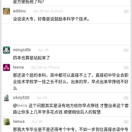
是方便抵税了吗？
addou
Apr 28 via Android
20
没说读大专，好像是说鼓励本科学个技术。
mingtdlb
Apr 28
21
四本也算是站起来了
leena
Apr 28 via iPhone
22
那还读个屁的本科，高中都可以直接不上了，直接初中毕业去职
业技术学校学一技之长不好么，出来的早，早点出来早挣钱不好
么
okzy520
Apr 28
23
@
leena
这个问题其实是没有地方给你早点挣钱 才整出来这个套
路让你多上几年学多花点钱 顺便相信后人的智慧
iweus
Apr 28
24
那我大专毕业是不是还得考个中专，不如一步到位直接去读中专