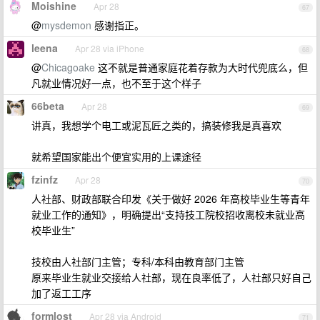
Moishine
Apr 28
67
@
mysdemon
感谢指正。
leena
Apr 28 via iPhone
68
@
Chicagoake
这不就是普通家庭花着存款为大时代兜底么，但
凡就业情况好一点，也不至于这个样子
66beta
Apr 28
69
讲真，我想学个电工或泥瓦匠之类的，搞装修我是真喜欢
就希望国家能出个便宜实用的上课途径
fzinfz
Apr 28
70
人社部、财政部联合印发《关于做好 2026 年高校毕业生等青年
就业工作的通知》，明确提出“支持技工院校招收离校未就业高
校毕业生”
技校由人社部门主管；专科/本科由教育部门主管
原来毕业生就业交接给人社部，现在良率低了，人社部只好自己
加了返工工序
formlost
Apr 28 via Android
71