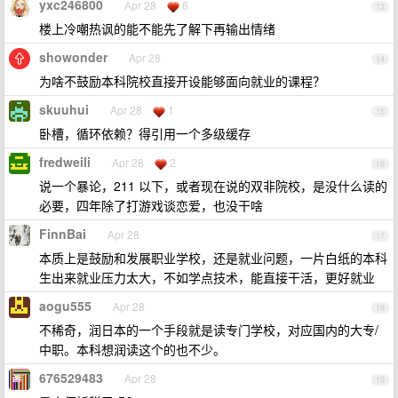
yxc246800
Apr 28
6
13
楼上冷嘲热讽的能不能先了解下再输出情绪
showonder
Apr 28
14
为啥不鼓励本科院校直接开设能够面向就业的课程？
skuuhui
Apr 28
1
15
卧槽，循环依赖？得引用一个多级缓存
fredweili
Apr 28
2
16
说一个暴论，211 以下，或者现在说的双非院校，是没什么读的
必要，四年除了打游戏谈恋爱，也没干啥
FinnBai
Apr 28
17
本质上是鼓励和发展职业学校，还是就业问题，一片白纸的本科
生出来就业压力太大，不如学点技术，能直接干活，更好就业
aogu555
Apr 28
18
不稀奇，润日本的一个手段就是读专门学校，对应国内的大专/
中职。本科想润读这个的也不少。
676529483
Apr 28
19