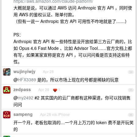
https://aws.amazon.com/claude-platform/
大概就是说，可以通过 AWS 访问 Anthropic 官方 API ，同时使
用 AWS 的鉴权认证、账单付款。
（但有一说一 Anthropic 官方 API 可用性不咋地就是了……）
PS：
Anthropic 官方 API 有一些特性是没开放给第三方云厂商的，比
如 Opus 4.6 Fast Mode 、比如 Advisor Tool……官方文档上都
有写，如果某家宣称是官方 API ，可以问问看是否支持这些特
性。
wujinyiwjy
Apr 28
34
@
HFX3389
是的，所以市场上现在的号都是稀缺的玩意
zedpass
Apr 28
1
35
@
my2492
#2 其实国内的云厂商都有这种渠道，你可以找销售
问问
sampeng
Apr 28 via iPhone
36
开一个月，老板包取消的…一个月上万刀的 token 费不是开玩笑
的