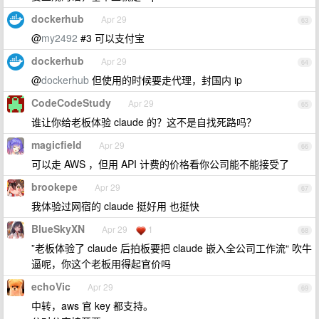
dockerhub
Apr 29
63
@
my2492
#3 可以支付宝
dockerhub
Apr 29
64
@
dockerhub
但使用的时候要走代理，封国内 ip
CodeCodeStudy
Apr 29
65
谁让你给老板体验 claude 的？这不是自找死路吗？
magicfield
Apr 29
66
可以走 AWS ，但用 API 计费的价格看你公司能不能接受了
brookepe
Apr 29
67
我体验过网宿的 claude 挺好用 也挺快
BlueSkyXN
Apr 29
1
68
”老板体验了 claude 后拍板要把 claude 嵌入全公司工作流“ 吹牛
逼呢，你这个老板用得起官价吗
echoVic
Apr 29
69
中转，aws 官 key 都支持。