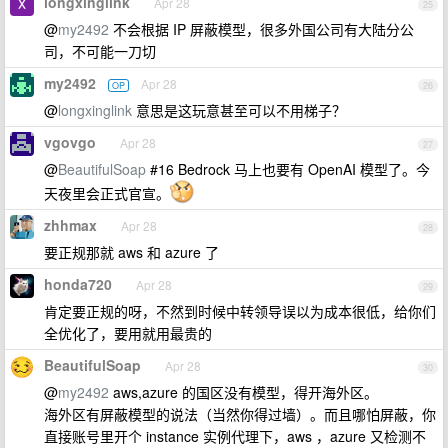
longxinglink
Apr 28
25
@
my2492
不会根据 IP 屏蔽模型，很多外国公司有大陆分公
司，不可能一刀切
my2492
Apr 28
OP
26
@
longxinglink
意思是这玩意甚至可以不用梯子？
vgovgo
Apr 28
27
@
BeautifulSoap
#16 Bedrock 马上也要有 OpenAI 模型了。今
天夜里会正式官宣。
zhhmax
Apr 28
28
要正规那就 aws 和 azure 了
honda720
Apr 28
29
肯定要正规的呀，不然到时候中转领导误以为成本很低，给你们
全优化了，要用就用最贵的
BeautifulSoap
Apr 28
30
@
my2492
aws,azure 的国区没有模型，得开海外区。
海外区有屏蔽模型的说法（当然你得过墙）。而且哪怕屏蔽，你
直接账号里开个 instance 实例代理下，aws ，azure 又检测不