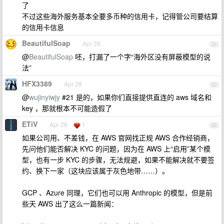
了
不过这些海外服务基本全要多币种的信用卡，记得管公司要结算
的信用卡信息
BeautifulSoap
Apr 28
31
@
BeautifulSoap
呸，打漏了一个字“海外区没有屏蔽模型的说
法”
HFX3389
Apr 28
32
@
wujinyiwjy
#21 是的，如果你们直接提供直连的 aws 域名和
key ，那就根本不可能造假了
ETiV
Apr 28
1
33
如果公司用、不差钱，在 AWS 官网找正规 AWS 合作经销商，
先问他们能否解决 KYC 的问题，因为在 AWS 上“启用”某个模
型，也有一步 KYC 的步骤，无法规避，如果不能解决就不要签
约、换下一家（这块应该属于灰色地带……）。
GCP 、Azure 同理，它们也可以用 Anthropic 的模型，但是前
些天 AWS 出了这么一篇新闻：