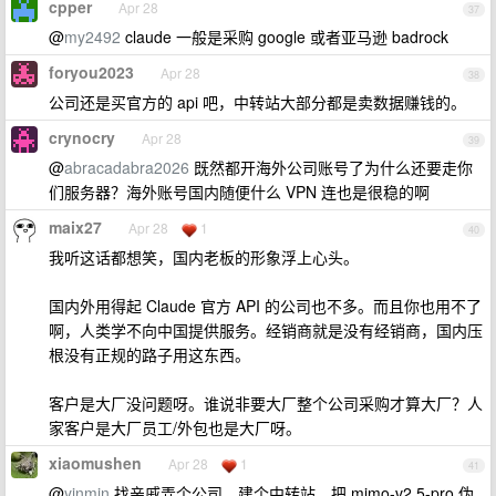
cpper
Apr 28
37
@
my2492
claude 一般是采购 google 或者亚马逊 badrock
foryou2023
Apr 28
38
公司还是买官方的 api 吧，中转站大部分都是卖数据赚钱的。
crynocry
Apr 28
39
@
abracadabra2026
既然都开海外公司账号了为什么还要走你
们服务器？海外账号国内随便什么 VPN 连也是很稳的啊
maix27
Apr 28
1
40
我听这话都想笑，国内老板的形象浮上心头。
国内外用得起 Claude 官方 API 的公司也不多。而且你也用不了
啊，人类学不向中国提供服务。经销商就是没有经销商，国内压
根没有正规的路子用这东西。
客户是大厂没问题呀。谁说非要大厂整个公司采购才算大厂？人
家客户是大厂员工/外包也是大厂呀。
xiaomushen
Apr 28
1
41
@
yinmin
找亲戚弄个公司，建个中转站，把 mimo-v2.5-pro 伪