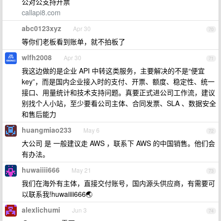
公对公支持开票
callapi8.com
abc0123xyz
Apr 30
70
等你们老板看到账单，就不拍板了
wlfh2008
Apr 30
71
我这边做的是企业 API 中转这类服务，主要解决的不是“便宜
key”，而是国内企业接入时的支付、开票、额度、稳定性、统一
接口、用量统计和技术支持问题。真要正式进公司工作流，建议
别找个人小站，至少要看公司主体、合同发票、SLA 、数据安全
和售后能力
huangmiao233
May 6
72
大公司 是 一般建议走 AWS ，联系下 AWS 的中国销售。他们会
有办法。
huwaiiii666
May 21
73
我们在海外有主体，直接交付账号，国内源头供应商，有需要可
以联系我!huwaiiii666🌏
alexlichumi
Jun 3
74