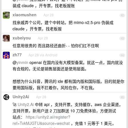
装成 claude ，开专票，找老板报账
xiaomushen
Apr 28
42
找亲戚弄个公司，建个中转站，把 mimo-v2.5-pro 伪装成
claude ，开专票，找老板报
xubeiyou
Apr 28
43
任意用很贵的 而且路径还曲折- - 怕你们扛不住啊
zh77
Apr 28 via Android
44
@
yinmin
openai 在国内没有大模型备案。就这一点，国内就没
有合规的，无论是销售层面还是使用层面。
想想为什么抖音，腾讯的 ide 都有国内版和国际版。目的就是你
要用国际版，我不拦着你，风险在你，不在我。
Unity2Ai
Apr 28
45
🚀
Unity2.Ai
中转 api ，支持开票，支持缓存，aws 企业渠道，
支持开票，新用户送 2 刀加群送 10 刀免费体验，方便测试
站点：
https://unity2.ai/register?
ref=TvkMJGTU&source=wechat
，充值 1 元等于 1 美元，