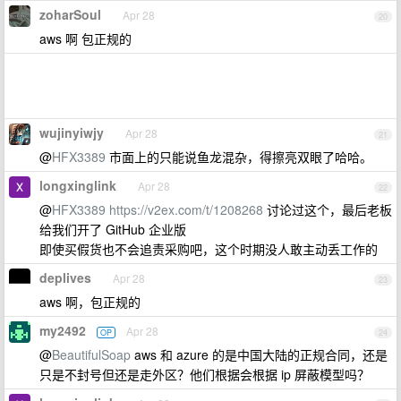
zoharSoul
Apr 28
20
aws 啊 包正规的
wujinyiwjy
Apr 28
21
@
HFX3389
市面上的只能说鱼龙混杂，得擦亮双眼了哈哈。
longxinglink
Apr 28
22
@
HFX3389
https://v2ex.com/t/1208268
讨论过这个，最后老板
给我们开了 GitHub 企业版
即使买假货也不会追责采购吧，这个时期没人敢主动丢工作的
deplives
Apr 28
23
aws 啊，包正规的
my2492
Apr 28
OP
24
@
BeautifulSoap
aws 和 azure 的是中国大陆的正规合同，还是
只是不封号但还是走外区？他们根据会根据 ip 屏蔽模型吗？