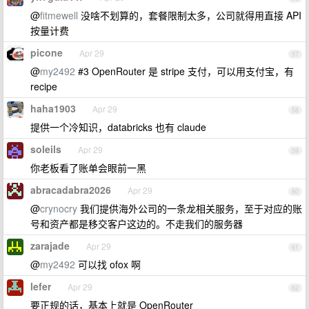
@
fitmewell
没啥不划算的，套餐限制太多，公司就得用直接 API
按量计费
picone
Apr 29
57
@
my2492
#3 OpenRouter 是 stripe 支付，可以用支付宝，有
recipe
haha1903
Apr 29
58
提供一个冷知识，databricks 也有 claude
soleils
Apr 29
59
你老板看了账单会眼前一黑
abracadabra2026
Apr 29
60
@
crynocry
我们提供海外公司的一条龙相关服务，至于对应的账
号和资产都是移交客户这边的。不走我们的服务器
zarajade
Apr 29
61
@
my2492
可以找 ofox 啊
lefer
Apr 29
62
要正规的话，基本上就是 OpenRouter