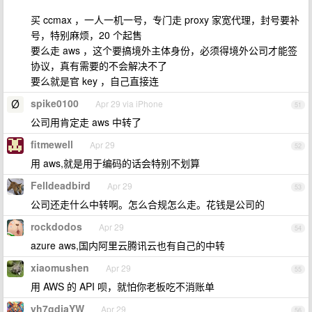
买 ccmax ，一人一机一号，专门走 proxy 家宽代理，封号要补
号，特别麻烦，20 个起售
要么走 aws ，这个要搞境外主体身份，必须得境外公司才能签
协议，真有需要的不会解决不了
要么就是官 key ，自己直接连
spike0100
Apr 29 via iPhone
51
公司用肯定走 aws 中转了
fitmewell
Apr 29
52
用 aws,就是用于编码的话会特别不划算
Felldeadbird
Apr 29
53
公司还走什么中转啊。怎么合规怎么走。花钱是公司的
rockdodos
Apr 29
54
azure aws,国内阿里云腾讯云也有自己的中转
xiaomushen
Apr 29
55
用 AWS 的 API 呗，就怕你老板吃不消账单
yh7gdiaYW
Apr 29
56