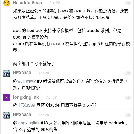
BeautifulSoap
Apr 28
16
如果是正经公司的那就用 aws 和 azure 啊，付款还方便，还支
持月度结算。干嘛买中转，是给公司找不稳定因素吗
aws 的 bedrock 支持非常多模型，包括 claude 系列。但是
openai 的模型没有
azure 的模型里没有 claude 模型但有包括 gpt5.5 在内的最新模
型
两个都开个号不就好了
HFX3389
Apr 28
17
@
wujinyiwjy
#9 听说最低可以做的官方 API 价格的 8 折还是 7
折，真的假的？
longxinglink
Apr 28
18
@
HFX3389
尼区 Claude 用满不就是 0.5 折？
HFX3389
Apr 28
19
@
longxinglink
#18 人公司用咋可能用尼区，肯定是 bedrock 、
官 Key 这样的 99%纯货