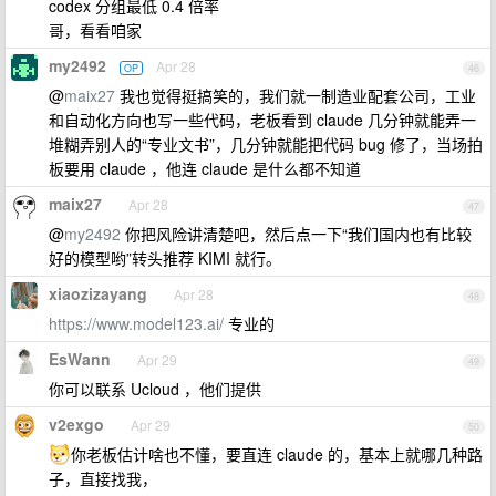
codex 分组最低 0.4 倍率
哥，看看咱家
my2492
Apr 28
OP
46
@
maix27
我也觉得挺搞笑的，我们就一制造业配套公司，工业
和自动化方向也写一些代码，老板看到 claude 几分钟就能弄一
堆糊弄别人的“专业文书”，几分钟就能把代码 bug 修了，当场拍
板要用 claude ，他连 claude 是什么都不知道
maix27
Apr 28
47
@
my2492
你把风险讲清楚吧，然后点一下“我们国内也有比较
好的模型哟”转头推荐 KIMI 就行。
xiaozizayang
Apr 28
48
https://www.model123.ai/
专业的
EsWann
Apr 29
49
你可以联系 Ucloud ，他们提供
v2exgo
Apr 29
50
你老板估计啥也不懂，要直连 claude 的，基本上就哪几种路
子，直接找我，