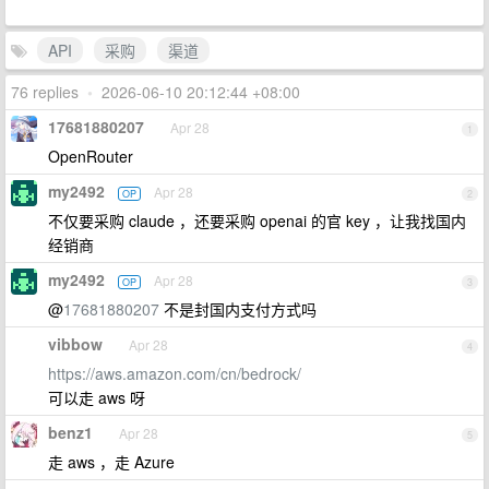
API
采购
渠道
76 replies
•
2026-06-10 20:12:44 +08:00
17681880207
Apr 28
1
OpenRouter
my2492
Apr 28
OP
2
不仅要采购 claude ，还要采购 openai 的官 key ，让我找国内
经销商
my2492
Apr 28
OP
3
@
17681880207
不是封国内支付方式吗
vibbow
Apr 28
4
https://aws.amazon.com/cn/bedrock/
可以走 aws 呀
benz1
Apr 28
5
走 aws ，走 Azure