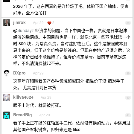
2026 年了，这东西真的是洋垃圾了吧。体验下国产轴体，便宜
好用，全方位吊打
jimrok
Apr 29
2
38
@
Sundayz
经济学的问题，当下中国也一样，贵就是日本泡沫
经济的后遗症。中国目前也是一样，就像北京一些羽毛球馆一小
时 800 块，为啥真么贵，当时建好物业后，这个是按照成本测
算出来的，低于这个价格是赔钱的。但现在房地产退潮之后，这
样的定价已经不能维持了，但降价肯定是亏。目前市场就是这
样，不出清消费就起不来。
DXpro
Apr 29
39
这两年在眼瞅着国产各种领域超越国外 把溢价干没 把对手干
死。 尤其是针对日本货
killva4624
Apr 29
40
跟不上时代，就要被打死。
BreadBig
Apr 29
41
看了手上正在敲的红轴圣手二代，依然没有换的动力，中途用过
其他国产客制键盘，但归来还是 filco