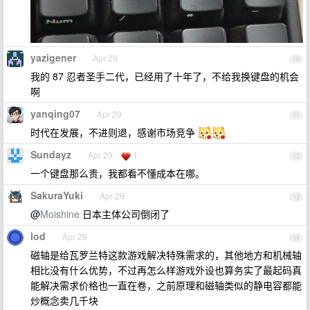
yazigener
Apr 29
10
我的 87 忍者圣手二代，已经用了十年了，不给我换键盘的机会
啊
yanqing07
Apr 29
11
时代在发展，不进则退，感谢市场竞争
Sundayz
Apr 29
1
12
一个键盘那么贵，我都看不懂成本在哪。
SakuraYuki
Apr 29
13
@
Moishine
日本主体公司倒闭了
lod
Apr 29
14
磁轴是给瓦罗兰特这款游戏解决特殊需求的，其他地方和机械轴
相比没有什么优势，不过再怎么样游戏外设也算务实了最起码真
能解决需求价格也一直在卷，之前原理和磁轴类似的静电容都能
炒概念卖几千块