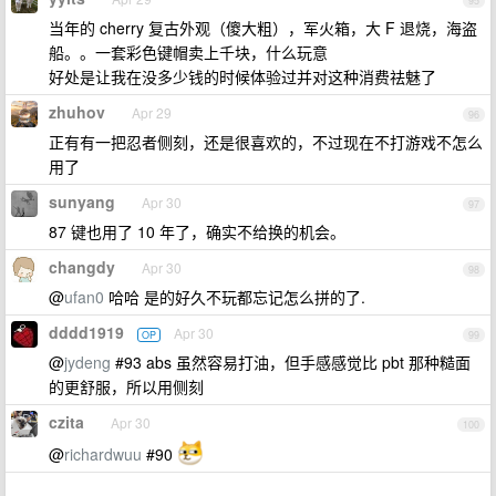
95
当年的 cherry 复古外观（傻大粗），军火箱，大 F 退烧，海盗
船。。一套彩色键帽卖上千块，什么玩意
好处是让我在没多少钱的时候体验过并对这种消费祛魅了
zhuhov
Apr 29
96
正有有一把忍者侧刻，还是很喜欢的，不过现在不打游戏不怎么
用了
sunyang
Apr 30
97
87 键也用了 10 年了，确实不给换的机会。
changdy
Apr 30
98
@
ufan0
哈哈 是的好久不玩都忘记怎么拼的了.
dddd1919
Apr 30
OP
99
@
jydeng
#93 abs 虽然容易打油，但手感感觉比 pbt 那种糙面
的更舒服，所以用侧刻
czita
Apr 30
100
@
richardwuu
#90