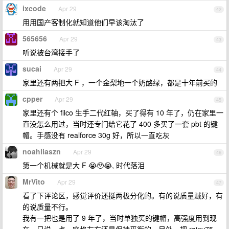
ixcode
Apr 29
42
用用国产客制化就知道他们早该淘汰了
565656
Apr 29
43
听说被台湾接手了
sucai
Apr 29
44
家里还有两把大 F ，一个金梨地一个奶酪绿，都是十年前买的
cpper
Apr 29
45
家里还有个 filco 生手二代红轴，买了得有 10 年了，仍在家里一
直没怎么用过，当时还专门给它花了 400 多买了一套 pbt 的键
帽。手感没有 realforce 30g 好，所以一直吃灰
noahliaszn
Apr 29
46
第一个机械就是大 F 😭🥹😭, 时代落泪
MrVito
Apr 29
47
看了下评论区，感觉评价还挺两极分化的。有的说质量贼好，有
的说质量不行。
我有一把也是用了 9 年了，当时单独买的键帽，高强度用到现