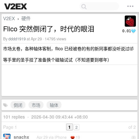
V2EX
硬件
›
Flico 突然倒闭了，时代的眼泪
0.01
By
dddd1919
at Apr 29 · 14795 views
市场太卷，各种轴体客制，flico 已经被卷的有的新同事都没听说过🤣
等手里的圣手挂了准备换个磁轴试试（不知道要到哪年）
倒闭
市场
轴体
101 replies
•
2026-04-30 09:43:44 +08:00
Page 1
1
of 2
2
snachx
Apr 29 via iPhone
19
1