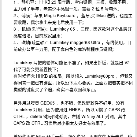
1 、静电容：HHKB 25 周年版，雪白键帽，三模，收藏不用，
主力用了半年，老实说手感很一般，需要 2 粒 5 号电池；
2 、薄膜：苹果 Magic Keyboard ，蓝牙,买 iMac 送的，也是主
要收藏，偶尔拿出来充电后使用一下；
3 、机械(凯华轴)：Luminkey 65 ，三模，因这款对这个品牌好
感度倍增，目前放家里用；
4 、磁轴(疏星轴)：Luminkey magger68 Ultra ，有线使用，目
前放办公室主力用，配了套白色的库洛鸭程序员键帽；
Luminkey 两把的轴体可能记不准了，如果出新版，就是出 V2
代了可能会更新置换下；
有时候怀念 HHKB 的布局，所以想入 Luminkey60pro ，但我又
得闲置一把已有键盘，所以没下决心要买。上面四把着实把不同
类型的键盘买了个遍，确实不喜欢囤积东西。
另外用过腹灵 GEO65 ，也不错，但改键软件不好用，没有
Luminkey 好用，因为使用过 HHKB ，所以习惯了 CAPS 改
CTRL ，delete 键与|\键对调，左侧 WIN 与 ALT 对调。其中
CAPS 改 CTRL 习惯后对小指太友好太有效率了。
曾经使用过 Filco 圣手一代，怎么说呢，用现在的眼光去看，确