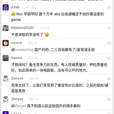
54sb
Apr 29
25
filco 早倒早好 那个万年 abs 垃圾键帽还不如抄袭自家的
ganss
EdmondGUO
Apr 29
26
不思进取的早该死了
corcre
Apr 29
27
@
ooxiaoming
国产的吧, 二三百啥都有了(富哥请无视
haorrs
Apr 29
28
才倒闭吗？毫无竞争力的东西，有人吹嘘质量好，秤砣质量也
好。如此简单的一块电路板，没有可以坏的地方。
Zenyet
Apr 29
29
竞争太好了，让我们享受到了便宜性价比高的，之前的鼠标/键
盘是真贵
Zenyet
Apr 29
30
@
Zenyet
真不知道以前这些国外的得多暴利
L5411
Apr 29