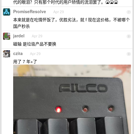
代的眼泪？只有那个时代的用户矫情的流泪罢了。🤮🤮🤮
PromiseResolve
Apr 29
7
本来就是在吃情怀饭了，优胜劣汰，就 f 现在这价格，不被哪个
国产秒杀
jardel
Apr 29
8
磁轴 是垃圾产品不要换
czita
Apr 29
9
用了 7 年+了