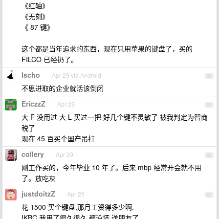
《红轴》
《无刻》
《 87 键》
这个都是当年追求的东西，现在只用苹果的键盘了，买的
FILCO 已经扔了。
lscho
Apr 29 via Android
60
不思进取的企业就活该倒闭
EriczzZ
Apr 29
61
大 F 没用过 大 L 买过一把 好几个键不灵敏了 被我判定为智商
税了
现在 45 百买个国产吊打
collery
Apr 29
62
刚工作买的，今年毕业 10 年了。后来 mbp 经常开会就不用
了。放吃灰
justdoitzZ
Apr 29
63
花 1500 买个键盘,那月工资得多少啊.
IKBC 我用了很久很久,都没坏,送朋友了.