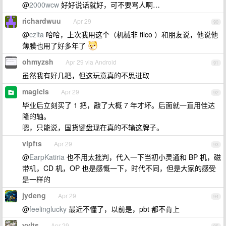
@
2000wcw
好好说话就好，可不要骂人啊…
richardwuu
Apr 29
90
@
czita
哈哈，上次我用这个（机械非 filco ）和朋友说，他说他
薄膜也用了好多年了
ohmyzsh
Apr 29 via Android
91
虽然我有好几把，但这玩意真的不思进取
magicls
Apr 29
92
毕业后立刻买了 1 把，敲了大概 7 年才坏。后面就一直用佳达
隆的轴。
嗯，只能说，国货键盘现在真的不输这牌子。
vipfts
Apr 29
93
@
EarpKatiria
也不用太批判，代入一下当初小灵通和 BP 机，磁
带机，CD 机，OP 也是感慨一下，时代不同，但是大家的感受
是一样的
jydeng
Apr 29
94
@
feelinglucky
最近不懂了，以前是，pbt 都不肯上
yylts
Apr 29