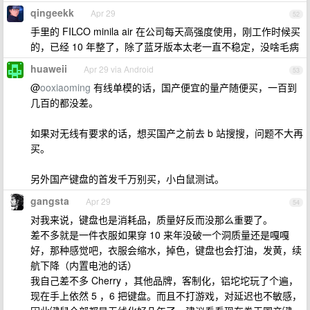
qingeekk
Apr 29
52
手里的 FILCO minila air 在公司每天高强度使用，刚工作时候买
的，已经 10 年整了，除了蓝牙版本太老一直不稳定，没啥毛病
huaweii
Apr 29 via Android
53
@
ooxiaoming
有线单模的话，国产便宜的量产随便买，一百到
几百的都没差。
如果对无线有要求的话，想买国产之前去 b 站搜搜，问题不大再
买。
另外国产键盘的首发千万别买，小白鼠测试。
gangsta
Apr 29
54
对我来说，键盘也是消耗品，质量好反而没那么重要了。
差不多就是一件衣服如果穿 10 来年没破一个洞质量还是嘎嘎
好，那种感觉吧，衣服会缩水，掉色，键盘也会打油，发黄，续
航下降（内置电池的话）
我自己差不多 Cherry ，其他品牌，客制化，铝坨坨玩了个遍，
现在手上依然 5 ，6 把键盘。而且不打游戏，对延迟也不敏感，