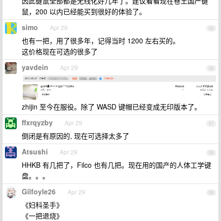
因此键鼠全部都是无线化好几年了。建议看看现在卷王国产键
鼠，200 以内已经能买到很好的体验了。
simo
Apr 29
55
也有一把，用了很多年，记得当时 1200 左右买的。
这价格现在可选的很多了
yavdein
Apr 29
56
zhijin 至今在服役。除了 WASD 键帽已经变成无印版本了。
ffxrqyzby
Apr 29
57
倒闭是有原因的, 现在可选择太多了
Atsushi
Apr 29
58
HHKB 有几把了，Filco 也有几把。现在用的国产的人体工学键
盘。。。
Gilfoyle26
Apr 29
59
《妇科圣手》
《一把退烧》