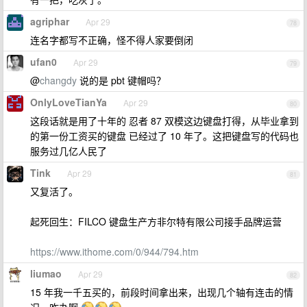
agriphar
Apr 29
78
连名字都写不正确，怪不得人家要倒闭
ufan0
Apr 29
79
@
changdy
说的是 pbt 键帽吗？
OnlyLoveTianYa
Apr 29
80
这段话就是用了十年的 忍者 87 双模这边键盘打得，从毕业拿到
的第一份工资买的键盘 已经过了 10 年了。这把键盘写的代码也
服务过几亿人民了
Tink
Apr 29
81
又复活了。
起死回生：FILCO 键盘生产方非尔特有限公司接手品牌运营
https://www.ithome.com/0/944/794.htm
liumao
Apr 29
82
15 年我一千五买的，前段时间拿出来，出现几个轴有连击的情