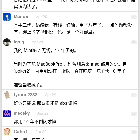
实该淘汰了。
Marlon
Apr 29
73
圣手二代，奶酪绿，有线，红轴，用了八年了，一点问题都没
有，键上的字母都没掉色。是一个好键盘。
lepig
Apr 29
74
我的 Minila67 无线，17 年买的。
当时为了配 MacBookPro ，谁曾想后来 mac 都用的少。且
`poker2`一直用到现在。所以一直在吃灰，吃了快 10 年了。
准备当收藏了。
tyrone2333
Apr 29
75
好似只能说 那么贵还是 abs 键帽
mscsky
Apr 29
76
都用 10 年不倒闭才怪
Cuhn1
Apr 29
77
有一把，吃灰了。