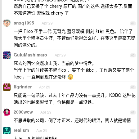
然后自己又换了个 cherry 原厂的,国产的这些,选择太多了,反而
不知道选谁.索性就 cherry 了
snxq1995
Apr 29
64
一把 Filco 圣手二代 无背光 蓝牙双模 侧刻 红轴 黑色。 陪伴了
我大半个程序员生涯，不管你们觉得怎么样，在我这里是毫无疑
问的满分的。
GuluMashimaro
Apr 29
65
死去的回忆突然攻击我，当前的梦中情盘。
当年上学的时候买不起 filco ，买了个 ikbc ，工作后又买了两个
ikbc ，一直用到现在还没坏
ffgrinder
Apr 29
66
只能说一句活该，过去十年产品力没有一点提升，KOBO 这种花
活出的也越来越慢了，价格倒是一点没跌。
2000wcw
Apr 29
67
不思进取的公司，倒了才正常，还时代的眼泪，贱人就是矫情
realism
Apr 29
68
大 F ，5 年前就该倒闭。