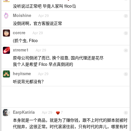
没听说过正常吧 毕竟人家叫 filco🤔
Moishine
Apr 29
2
没倒闭啊，官方客服说正常
corcre
Apr 29
3
(抓个虫, Filco
xtreme1
Apr 29
4
原母公司倒闭了而已, 换个挂靠, 国内代理还是花尽
我个人是希望 Filco 早点真倒闭的
heyitsme
Apr 29
5
听说背光都没有？
EarpKatiria
Apr 29
7
6
本身就是一个商品，就是为了赚你钱，跟不上时代的脚本就被时
代抛弃，这很正常。时代滚滚往前，只有时代的弃儿，哪里有时