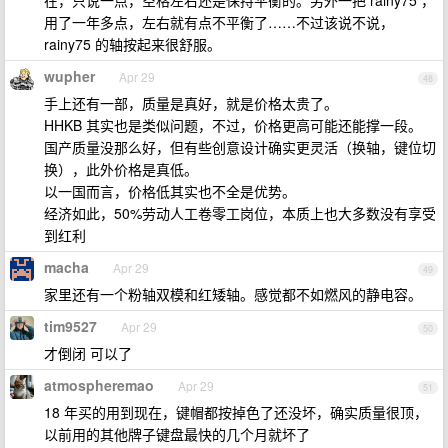
在，只说一点，空格左右还是保持平衡的。另外一把 rainy75 ，
用了一年多点，左右就有点不平衡了……不过该说不说，
rainy75 的轴按起来很舒服。
wupher
Apr 29
48
手上还有一部，质量是真好，就是价格太贵了。
HHKB 其实也是类似问题，不过，价格更高可能还能撑一段。
国产质量没那么好，但有些创意设计确实更灵活（换轴，键位切
换），此外价格是真低。
以一国而言，价格低其实也不全是优势。
经济如此，50%劳动人工卷零工岗位，本质上也大多数没有享受
到红利
macha
Apr 29
49
家里还有一个粉轴双模和红矮轴。感觉都不如燃风的静电容。
tim9527
Apr 29
50
才倒闭 可以了
atmospheremao
Apr 29
51
18 年买的用到现在，键帽都按掉色了还没坏，确实质量很顶，
以前用的其他牌子键盘最快的几个月就坏了