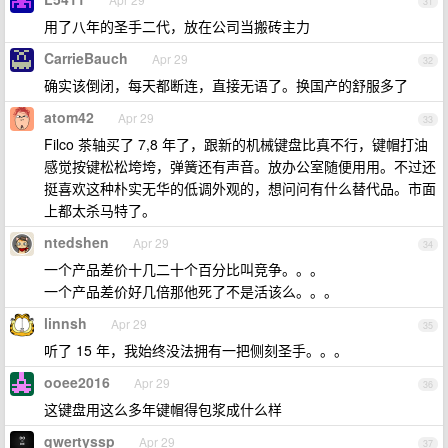
31
用了八年的圣手二代，放在公司当搬砖主力
CarrieBauch
Apr 29
32
确实该倒闭，每天都断连，直接无语了。换国产的舒服多了
atom42
Apr 29
33
Filco 茶轴买了 7,8 年了，跟新的机械键盘比真不行，键帽打油
感觉按键松松垮垮，弹簧还有声音。放办公室随便用用。不过还
挺喜欢这种朴实无华的低调外观的，想问问有什么替代品。市面
上都太杀马特了。
ntedshen
Apr 29
34
一个产品差价十几二十个百分比叫竞争。。。
一个产品差价好几倍那他死了不是活该么。。。
linnsh
Apr 29
35
听了 15 年，我始终没法拥有一把侧刻圣手。。。
ooee2016
Apr 29
36
这键盘用这么多年键帽得包浆成什么样
qwertyssp
Apr 29
37