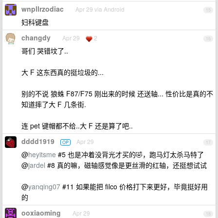
wnpllrzodiac
Apr 29 via Android
15
妇科键盘
changdy
Apr 29
2
16
哥们 哭错坟了..
大 F 这东西真的挺垃圾的...
别的不说 狼蛛 F87/F75 刚出来的时候 还送轴... 性价比是真的不
知道摔了大 F 几条街.
连 pet 键帽都不给..大 F 还是算了吧..
dddd1919
Apr 29
OP
17
@
heyitsme
#5 也是冲着没背光才买的🤣，跑马灯太杀马特了
@
jardel
#8 真的嘛，磁轴感觉像是更丝滑的红轴，还挺想试试
@
yanqing07
#11 如果能把 filco 价格打下来更好，毕竟挺好用
的
ooxiaoming
Apr 29
18