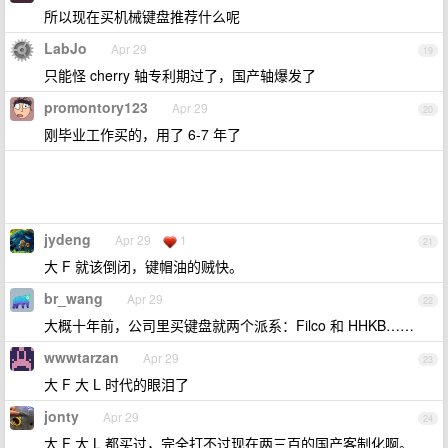
所以现在买机械键盘推荐什么呢
LabJo
Apr 29
19
只能怪 cherry 轴专利期过了，国产轴爆发了
promontory123
Apr 29
20
刚毕业工作买的，用了 6-7 年了
jydeng
Apr 29
1
21
大 F 就该倒闭，键帽油的贼快。
br_wang
Apr 29
22
大概十年前，公司里买键盘就两个派系：Filco 和 HHKB……
wwwtarzan
Apr 29
23
大 F 大 L 时代的眼泪了
jonty
Apr 29
24
大 F 大 L 都买过，完全打不过现在两三百的国产客制化啊。