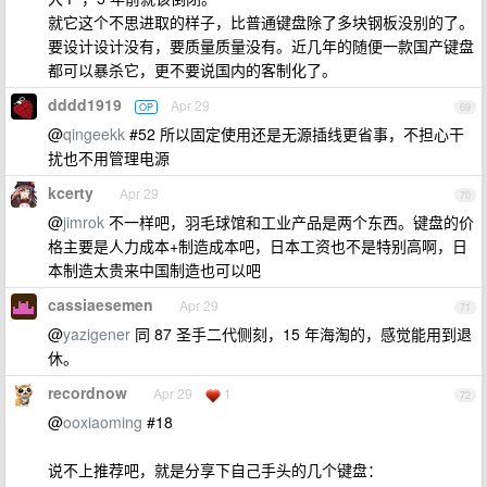
就它这个不思进取的样子，比普通键盘除了多块钢板没别的了。
要设计设计没有，要质量质量没有。近几年的随便一款国产键盘
都可以暴杀它，更不要说国内的客制化了。
dddd1919
Apr 29
OP
69
@
qingeekk
#52 所以固定使用还是无源插线更省事，不担心干
扰也不用管理电源
kcerty
Apr 29
70
@
jimrok
不一样吧，羽毛球馆和工业产品是两个东西。键盘的价
格主要是人力成本+制造成本吧，日本工资也不是特别高啊，日
本制造太贵来中国制造也可以吧
cassiaesemen
Apr 29
71
@
yazigener
同 87 圣手二代侧刻，15 年海淘的，感觉能用到退
休。
recordnow
Apr 29
1
72
@
ooxiaoming
#18
说不上推荐吧，就是分享下自己手头的几个键盘：