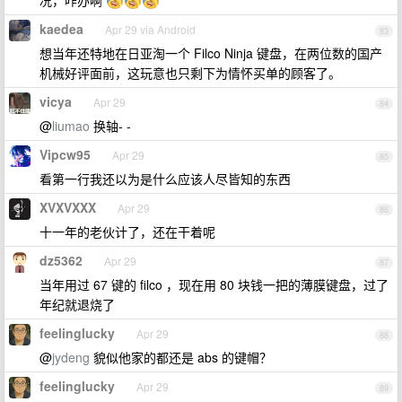
况，咋办啊
kaedea
Apr 29 via Android
83
想当年还特地在日亚淘一个 Filco Ninja 键盘，在两位数的国产
机械好评面前，这玩意也只剩下为情怀买单的顾客了。
vicya
Apr 29
84
@
liumao
换轴- -
Vipcw95
Apr 29
85
看第一行我还以为是什么应该人尽皆知的东西
XVXVXXX
Apr 29
86
十一年的老伙计了，还在干着呢
dz5362
Apr 29
87
当年用过 67 键的 filco ，现在用 80 块钱一把的薄膜键盘，过了
年纪就退烧了
feelinglucky
Apr 29
88
@
jydeng
貌似他家的都还是 abs 的键帽？
feelinglucky
Apr 29
89