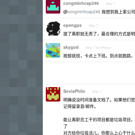
congminhcap246
May 7
@
congminhcap246
我想到我上家公司卡
opengps
May 7
提了离职就无责了，最合理的方式是明
skygod
May 7 via iPhone
按部就班，卡点上下班。到点就跑路，
SoviaPhilo
May 7
明确说没时间准备文档了。如果他们觉
记得留录音/邮件。
能让离职员工干的项目都是垃圾项目，
了
对方给你垃圾活儿，你那么上心干什么