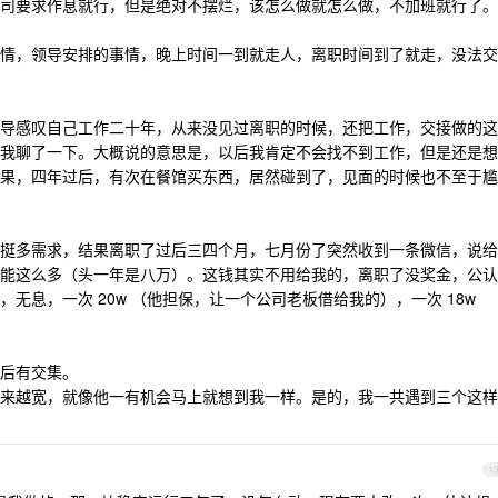
司要求作息就行，但是绝对不摆烂，该怎么做就怎么做，不加班就行了。
情，领导安排的事情，晚上时间一到就走人，离职时间到了就走，没法交
导感叹自己工作二十年，从来没见过离职的时候，还把工作，交接做的这
我聊了一下。大概说的意思是，以后我肯定不会找不到工作，但是还是想
果，四年过后，有次在餐馆买东西，居然碰到了，见面的时候也不至于尴
挺多需求，结果离职了过后三四个月，七月份了突然收到一条微信，说给
能这么多（头一年是八万）。这钱其实不用给我的，离职了没奖金，公认
无息，一次 20w （他担保，让一个公司老板借给我的），一次 18w
后有交集。
来越宽，就像他一有机会马上就想到我一样。是的，我一共遇到三个这样
1