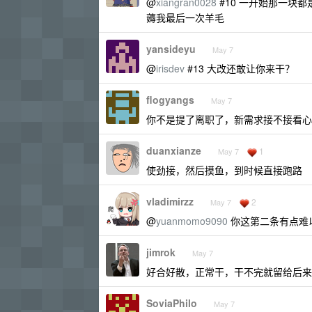
@
xiangran0028
#10 一开始那一块
薅我最后一次羊毛
yansideyu
May 7
@
irisdev
#13 大改还敢让你来干？
flogyangs
May 7
你不是提了离职了，新需求接不接看心
duanxianze
1
May 7
使劲接，然后摸鱼，到时候直接跑路
vladimirzz
2
May 7
@
yuanmomo9090
你这第二条有点难
jimrok
May 7
好合好散，正常干，干不完就留给后来人
SoviaPhilo
May 7