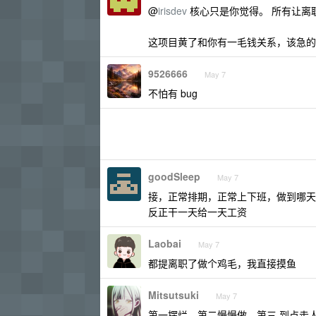
@
irisdev
核心只是你觉得。 所有让离
这项目黄了和你有一毛钱关系，该急的
9526666
May 7
不怕有 bug
goodSleep
May 7
接，正常排期，正常上下班，做到哪天
反正干一天给一天工资
Laobai
May 7
都提离职了做个鸡毛，我直接摸鱼
Mitsutsuki
May 7
第一摆烂，第二慢慢做，第三 到点走