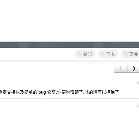
离职
需求
交接
❮
❯
责交接以及简单的 bug 修复,你要说清楚了,派的活可以拒绝了