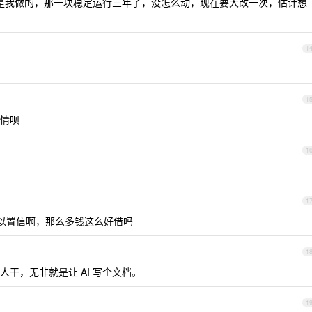
都是我做的，那一块稳定运行三年了，没怎么动，现在要大改一次，估计想
1
1
情呗
1
1
以置信啊，那么多钱这么好借吗
1
干，无非就是让 AI 写个文档。
1