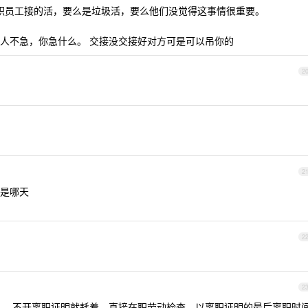
职员工接的活，要么是垃圾活，要么他们没觉得这事情很重要。
人不急，你急什么。 交接没交接好对方可是可以吊你的
2
2
是哪天
2
2
人，不开离职证明就耗着，直接在职劳动检查，以离职证明的最后离职时