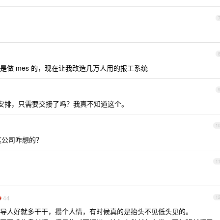
做 mes 的，现在让我改造几万人用的报工系统
司安排，只需要交接了吗？我真不知道这个。
1
这公司咋想的？
1
44
1
导人好就多干干，攒个人情，有时候真的是抬头不见低头见的。