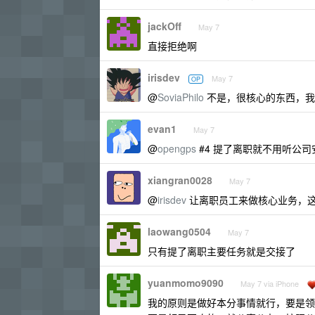
jackOff
May 7
直接拒绝啊
irisdev
May 7
OP
@
SoviaPhilo
不是，很核心的东西，我是
evan1
May 7
@
opengps
#4 提了离职就不用听公
xiangran0028
May 7
@
irisdev
让离职员工来做核心业务，
laowang0504
May 7
只有提了离职主要任务就是交接了
yuanmomo9090
May 7 via iPhone
我的原则是做好本分事情就行，要是领