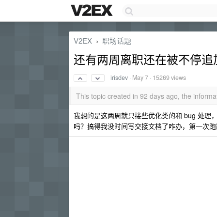
V2EX
职场话题
›
还有两周离职还在被不停追
irisdev
·
May 7
· 15269 views
This topic created in 92 days ago, the infor
我想的是这两周就只接些优化类的和 bug 处
吗？搞得我没时间写交接文档了咋办，第一次跑