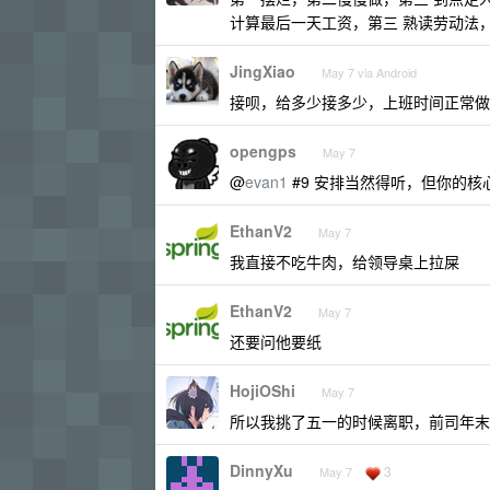
计算最后一天工资，第三 熟读劳动法，
JingXiao
May 7 via Android
接呗，给多少接多少，上班时间正常做
opengps
May 7
@
evan1
#9 安排当然得听，但你的
EthanV2
May 7
我直接不吃牛肉，给领导桌上拉屎
EthanV2
May 7
还要问他要纸
HojiOShi
May 7
所以我挑了五一的时候离职，前司年末
DinnyXu
3
May 7