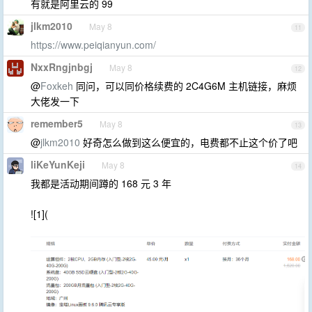
有就是阿里云的 99
jlkm2010
May 8
11
https://www.peiqianyun.com/
NxxRngjnbgj
May 8
12
@
Foxkeh
同问，可以同价格续费的 2C4G6M 主机链接，麻烦
大佬发一下
remember5
May 8
13
@
jlkm2010
好奇怎么做到这么便宜的，电费都不止这个价了吧
liKeYunKeji
May 8
14
我都是活动期间蹲的 168 元 3 年
![1](