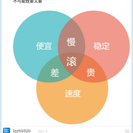
不可能既要又要
lzzh0520
May 9
72