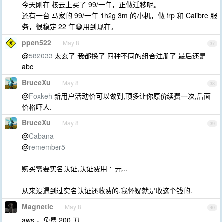
今天刚在 核云上买了 99/一年，正做迁移呢。
还有一台 马家的 99/一年 1h2g 3m 的小机，做 frp 和 Calibre 服
务，很稳定 22 年😷用到现在。
ppen522
May 8
37
@
582033
太玄了 我都换了 四种不同的组合注册了 最后还是
abc
BruceXu
May 8
38
@
Foxkeh
新用户活动价可以做到,顶多让你原价续费一次,后面
价格吓人.
BruceXu
May 8
39
@
Cabana
@
remember5
购买需要实名认证,认证费用 1 元...
从来没遇到过实名认证还收费的.我怀疑就是收这个钱的.
Magnetic
May 8
40
aws ，免费 200 刀