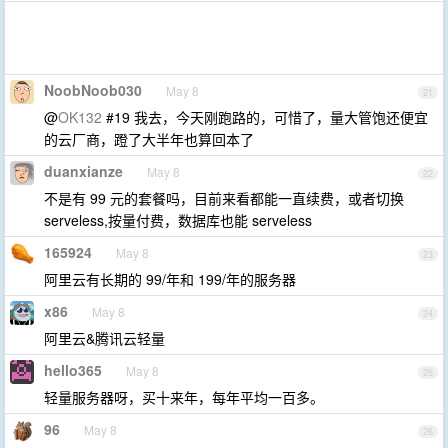
NoobNoob030
May 8
21
@
OK132
#19 我去，今天刚跑路的，可惜了，量大管饱还便宜
的云厂商，蹬了大半年也算回本了
duanxianze
May 8
22
不是有 99 元的套餐吗，目前来看都能一直续费，或者切换
serveless,按量付费，数据库也能 serveless
165924
May 8
23
阿里云有长期的 99/年和 199/年的服务器
x86
May 8
24
阿里云&腾讯云轻量
hello365
May 8
25
轻量服务器呀，买十来年，每年平均一百多。
96
May 8
26