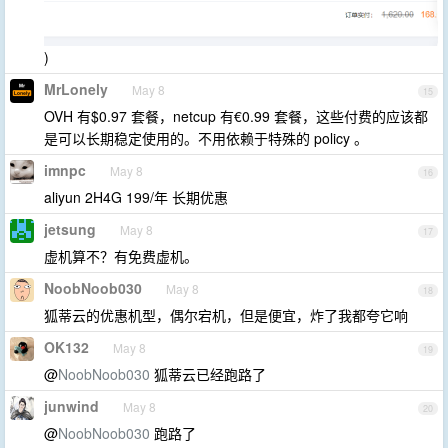
)
MrLonely
May 8
15
OVH 有$0.97 套餐，netcup 有€0.99 套餐，这些付费的应该都
是可以长期稳定使用的。不用依赖于特殊的 policy 。
imnpc
May 8
16
aliyun 2H4G 199/年 长期优惠
jetsung
May 8
17
虚机算不？有免费虚机。
NoobNoob030
May 8
18
狐蒂云的优惠机型，偶尔宕机，但是便宜，炸了我都夸它响
OK132
May 8
19
@
NoobNoob030
狐蒂云已经跑路了
junwind
May 8
20
@
NoobNoob030
跑路了