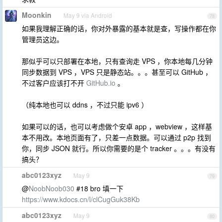
Moonkin
May 9 via Android
78
如果我理解正确的话，你对外暴露的基本就是查，写操作都在你
管理员这边。
那似乎可以只部署在本地，只有查询走 VPS ，你本地每几分钟
同步数据到 VPS ，VPS 只是静态站。。。甚至可以 GitHub ，
不过客户应该打不开
GitHub.io
。
（纯本地也可以 ddns ，不过只能 ipv6 ）
如果可以的话，也可以考虑做个安卓 app ，webview ，这样基
本不用改。本地页面有了，只差一点数据。可以通过 p2p 找到
你，同步 JSON 就行。所以你需要的是个 tracker 。。。有没有
搞头？
abc0123xyz
May 9
79
@
NoobNoob030
#18 bro 填一下
https://www.kdocs.cn/l/clCugGuk38Kb
abc0123xyz
May 9
80