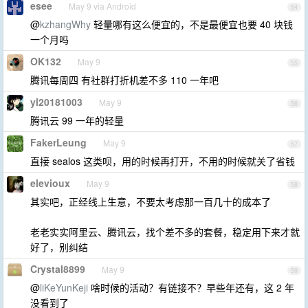
esee
May 9 via Android
54
@
kzhangWhy
轻量哪有这么便宜的，不是最便宜也要 40 块钱
一个月吗
OK132
May 9
55
腾讯每周四 有社群打折机差不多 110 一年吧
yl20181003
May 9
56
腾讯云 99 一年的轻量
FakerLeung
May 9
57
直接 sealos 这类呗，用的时候再打开，不用的时候就关了省钱
elevioux
May 9
58
其实吧，正经线上生意，不要太考虑那一百几十的成本了
老老实实阿里云、腾讯云，找个差不多的套餐，稳定用下来才就
好了，别纠结
Crystal8899
May 9
59
@
liKeYunKeji
啥时候的活动？有链接不？早些年还有，这 2 年
没看到了