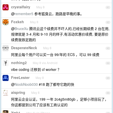
crystalfairy
May 8
41
@
remember5
参考狐臭云，跑路是早晚的事。
Foxkeh
May 8
42
@
BruceXu
腾讯云这个续费并不吓人的,已经长期续费 2 台在用,
规律就是 3-4 月和 9-10 月的样子,有活动优惠价续费, 要是原价
续费我铁定跑的
DesperateNeck
May 8
43
阿里云每个用户可以买一台 99/年的 ECS ，可以 99 续费
nothing2
May 8 via Android
44
vibe coding 迁移到 cf worker ？
FreeLester
May 8
45
@
NoobNoob030
#18 跑了都夸它跑的快
aispring
May 8
46
阿里云企业认证，199 一年 2c4g5m80gb ，足够小项目玩了，
你这都提到公司了应该有工商认证的
Ymk1
May 8 via iPhone