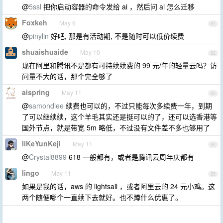
@
5ssl
把你启动容器的命令发给 ai ，然后问 ai 怎么迁移
Foxkeh
May 9
81
@
pinylin
好吧, 那是有活动期, 不是随时可以低价续费
shuaishuaide
May 10
82
现在阿里和腾讯不是都有可持续续费的 99 元/年的轻量云吗？访
问量不大的话，那个完全够了
aispring
May 11
83
@
samondlee
续费也可以的，不过只能每次多续费一年，到期
了可以继续续，这个羊毛其实还是挺可以的了，还可以选香港等
国外节点，就是带宽 5m 略低，不过没有文件差不多也够用了
liKeYunKeji
May 11
84
@
Crystal8899
618 一般都有，或者是腾讯云周年庆都有
lingo
May 11
85
如果是我的话，aws 的 lightsail ，或者阿里云的 24 元小鸡。这
两个随便哪个一直续下去就好。也不蹲什么优惠了。