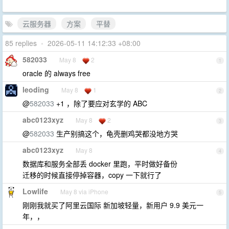
云服务器
方案
平替
85 replies
•
2026-05-11 14:12:33 +08:00
582033
May 8
2
1
oracle 的 always free
leoding
May 8
1
2
@
582033
+1 ，除了要应对玄学的 ABC
abc0123xyz
May 8
2
3
@
582033
生产别搞这个，龟壳删鸡哭都没地方哭
abc0123xyz
May 8
4
数据库和服务全部丢 docker 里跑，平时做好备份
迁移的时候直接停掉容器，copy 一下就行了
Lowlife
May 8 via iPhone
5
刚刚我就买了阿里云国际 新加坡轻量，新用户 9.9 美元一
年，，