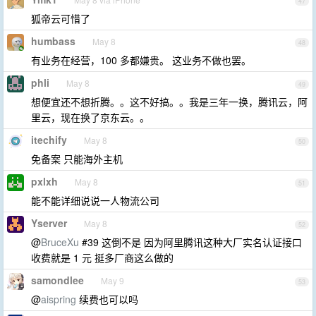
47
狐帝云可惜了
humbass
May 8
48
有业务在经营，100 多都嫌贵。 这业务不做也罢。
phli
May 8
49
想便宜还不想折腾。。这不好搞。。我是三年一换，腾讯云，阿
里云，现在换了京东云。。
itechify
May 8
50
免备案 只能海外主机
pxlxh
May 8
51
能不能详细说说一人物流公司
Yserver
May 8
52
@
BruceXu
#39 这倒不是 因为阿里腾讯这种大厂实名认证接口
收费就是 1 元 挺多厂商这么做的
samondlee
May 9
53
@
aispring
续费也可以吗