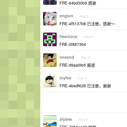
FRE-64bd30b9 感谢
engiun
May 8
FRE-4f5137b8 已注册，感谢～
freevioce
May 8
FRE-0f887304
oneend
May 8
FRE-d9aa0fe5 报道
inyfee
May 8
FRE-4bedf628 已注册，谢谢
zfyime
May 8
FRE-7250a1d2 谢谢