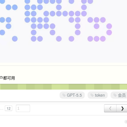
新老客户都可用
GPT-5.5
token
会员
...
12
❮
❯