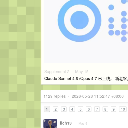
Supplement 2 ·
May 15
Claude Sonnet 4.6 /Opus 4.7 已上线， 
1129 replies
•
2026-05-28 11:52:47 +08:00
1
2
3
4
5
6
7
8
9
10
lich13
May 8