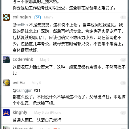
考三不限那真的走独木桥。
你要是边工作边考还可以接受，这全职在家备考太难受了。
cslingjun
May 9
OP
31
@
evilHa
不是亲舅舅，这种说不上话 ，当年也问过我意见，我
说的是往北上广深跑，然后再考虑专业。肯定也确实是宠坏了，
包括复读的那几年，应该也确实不敢压力小孩，现在新闻也不
少，包括这几年考公，我母亲有时候都只说，不管考不考得上，
身体健康就好。
coderwink
May 9
32
这情况压力确实蛮大了，这种一般家里都有点资本，不然可撑不
起
evilHa
May 9
33
@
cslingjun
#31
都这么说了，不用说什么不容易这种话了，父母出点钱，本地搞
个小生意。承欢膝下呗。
kinghly
May 9 via iPhone
34
普通人而已，认清自己就行