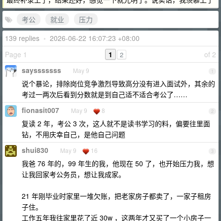
考公
就业
压力
139 replies
•
2026-06-22 16:07:23 +08:00
Page 1
1
of 2
2
saysssssss
May 9
1
说个暴论，排除岗位竞争激烈导致高分没有进入面试外，其余的
考过一两次后看到分数就是到自己适不适合考公了……
fionasit007
May 9
8
2
复读 2 年，考公 3 次，这人就不是读书学习的料，偏要往里面
钻，不用庆幸自己，是他自己问题
shui830
May 9
16
3
我爸 76 年的，99 年生的我，他现在 50 了，也开始压力我，想
让我回家考公务员，想让我成家。
21 年刚毕业时家里一堆欠账，把老家房子都卖了，一家子租房
子住。
工作五年我往家里花了近 30w ，这两年才又买了一个小房子一