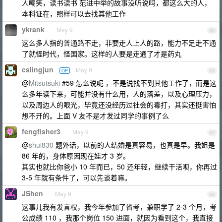
人嘲笑，读书读书 范进中举的故事没听说吗，都这么大的人，
本科证在，照样可以去找其他工作
ykrank
May 9
60
这么多人指的普通路不走，非要走人上人的路，能力不足走不通
了就怪时代，怪国家。这样的人要是走通了才是药丸
cslingjun
May 9
OP
61
@
Mitsutsuki
#59 怎么说呢 ，不是说找不到其他工作了，而是这
么多年读下来，可能并没有什么用，人的落差，以及心理压力，
以及周边人的眼光，毕竟还没经历过社会的毒打，其实还挺害怕
想不开的。上面 V 友不是才发过同学的事例了么
fengfisher3
May 9
62
@
shui830
题外话，以前的人结婚是真容易，也真是早。我姐是
86 年的，身体原因现在娃才 3 岁。
其实也就比你爸小 10 年而已，50 还年轻，继续干活呗，你再过
3-5 年就有条件了，可以先谈着嘛。
JShen
May 9
63
这事儿我有发言权，我今年参加了省考，兼职学了 2-3 个月，考
公成绩 110 ，我那个岗位 150 进面，就因为看到这个，我直接