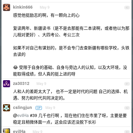
kinkin666
May 9
40
感觉他挺励志的啊，有一颗向上的心
复读两年、新疆读书（是不是去那能有二本读啊，或者他以为那
儿相对更好）、大四考公、考公三次
如果不对自己有谋划的，是不会专门去查新疆有哪些学校，头铁
去读的
😂 受限于自身的基础、自身与旁边人的认知，以及大环境，没
能取得成绩，但人真的挺上进的呀
za30312
May 9
41
人和人的差距太大了， 也不一定是时代的问题 自己的选择、机
遇、努力和时代共同决定的。
cslingjun
May 9
OP
42
@
evilHa
#39 几千也行啊 ，现在他们住在市里了呀，主要是要
稳定且稍微体面一点，这会应该还没脱下长衫
evilHa
May 9
43