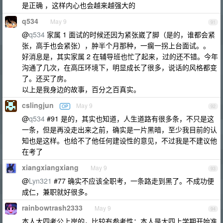
是正确 ，这样内心也会越来越强大的
q534
May 9
91
@
q534
家属 1 面试的时候还因为紧张崴了脚（是的，谁都会紧
张，高手也会紧张），肿半个月那种，一瘸一拐上台面试。。
好消息是，其实家属 2 在辅导班也忙了起来，过的还不错。今年
沟通了几次，在高压环境下，明显成长了很多，说话的风格都变
了。还买了房。
以上是我身边的故事，百分之百真实。
cslingjun
May 9
OP
92
@
q534
#91 是的，其实也知道，人生道路有很多条，不只是这
一条，但是再没走出来之前，确实是一片黑暗，至少我目前的认
知也是这样。也给不了他任何建设性的意见，不过我是不建议他
在考了
xiangxiangxiang
May 9
93
@
Lyn321
#77 确实不应该全职考，一条路走到黑了。不成功便
成仁，兼职就好很多。
rainbowtrash2333
May 9
94
本人大四考公上岸的，比较有参考性：本人是大四上学期开始准