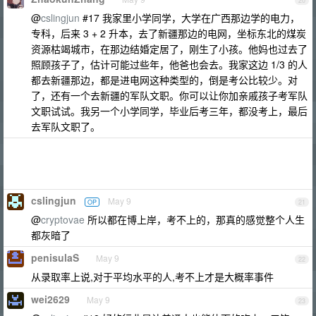
20
@
cslingjun
#17 我家里小学同学，大学在广西那边学的电力，
专科，后来 3 + 2 升本，去了新疆那边的电网，坐标东北的煤炭
资源枯竭城市，在那边结婚定居了，刚生了小孩。他妈也过去了
照顾孩子了，估计可能过些年，他爸也会去。我家这边 1/3 的人
都去新疆那边，都是进电网这种类型的，倒是考公比较少。对
了，还有一个去新疆的军队文职。你可以让你加亲戚孩子考军队
文职试试。我另一个小学同学，毕业后考三年，都没考上，最后
去军队文职了。
cslingjun
May 9
OP
21
@
cryptovae
所以都在博上岸，考不上的，那真的感觉整个人生
都灰暗了
penisulaS
May 9
22
从录取率上说,对于平均水平的人,考不上才是大概率事件
wei2629
May 9
23