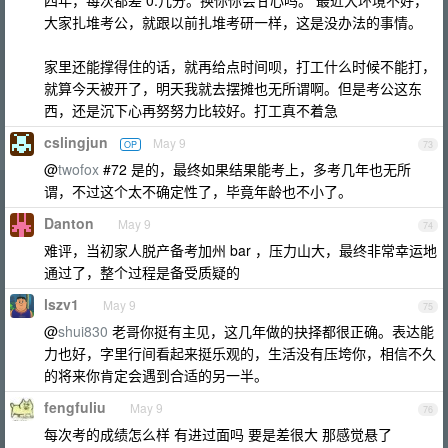
四年，每次都差 0.几分。换你你会甘心吗。 最近大环境不好，
大家扎堆考公，就跟以前扎堆考研一样，这是没办法的事情。
家里还能撑得住的话，就再给点时间呗，打工什么时候不能打，
就算今天被开了，明天我就去摆摊也无所谓啊。但是考公这东
西，还是沉下心再努努力比较好。打工真不着急
cslingjun
May 9
OP
73
@
twofox
#72 是的，最终如果结果能考上，多考几年也无所
谓，不过这个太不确定性了，毕竟年龄也不小了。
Danton
May 9
74
难评，当初家人脱产备考加州 bar ，压力山大，最终非常幸运地
通过了，整个过程是备受质疑的
lszv1
May 9
75
@
shui830
老哥你挺有主见，这几年做的抉择都很正确。表达能
力也好，字里行间看起来挺乐观的，生活没有压垮你，相信不久
的将来你肯定会遇到合适的另一半。
fengfuliu
May 9
76
每次考的成绩怎么样 有进过面吗 要是差很大 那感觉悬了