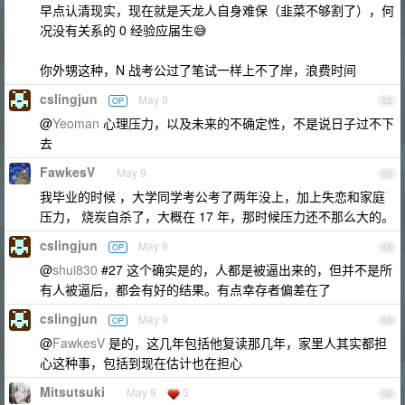
早点认清现实，现在就是天龙人自身难保（韭菜不够割了），何
况没有关系的 0 经验应届生😅
你外甥这种，N 战考公过了笔试一样上不了岸，浪费时间
cslingjun
May 9
OP
52
@
Yeoman
心理压力，以及未来的不确定性，不是说日子过不下
去
FawkesV
May 9
53
我毕业的时候 ，大学同学考公考了两年没上，加上失恋和家庭
压力， 烧炭自杀了，大概在 17 年，那时候压力还不那么大的。
cslingjun
May 9
OP
54
@
shui830
#27 这个确实是的，人都是被逼出来的，但并不是所
有人被逼后，都会有好的结果。有点幸存者偏差在了
cslingjun
May 9
OP
55
@
FawkesV
是的，这几年包括他复读那几年，家里人其实都担
心这种事，包括到现在估计也在担心
Mitsutsuki
May 9
3
56