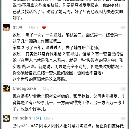
说“你不用拿这些来威胁我，你要是真难受到极点，你的身体自
己就会找活路了”。硬钢了她两周，好了！再也没因为失恋哭唧
唧了。
q534
May 9
1
88
家属 1 考了一次，一次通过，笔试第二，面试第一，综合第一，
过了几年调动工作面试第二
家属 2 考了五年，没进过面。去了辅导班当老师。
家属 1 其实还非常真诚地给 2 辅导过，但是 2 有一套自己的理
论（在旁人也就是我本人看来，就是一种“失败者的预言会自我
实现”的理论。就是说，明显是完全不对的。但是失败的情况下
你必须给自己总结一套失败的原因，否则会不自洽）
这个世界的区隔就是这么残酷。
Chicagoake
May 9
89
现在很多毕业后全职考公考编的，家里养着，父母也能接受，毕
竟算是个有正经事儿干，一方面省得找工作，另一方面万一考上
了，也是个好事儿。
cslingjun
May 9
OP
90
@
Lyn321
#87 同辈人同龄人相对是好沟通点。反正你们这样做