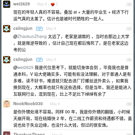
wei2629
May 9
2
16
现在的年轻人真的不容易。叠加 ai + 大量的毕业生 + 经济下行
运气真的太差了。估计也是被时代牺牲的一批人。
cslingjun
May 9
OP
17
@
ZhaokunZhang
太远了，老家是湖南的 ，当时去那边上大学
，就是叛逆导致的 ，估计自己现在都后悔死了，是在老家这边
考的公
cslingjun
May 9
OP
18
@
wei2629
我是代位思考下，就能切身体会到 ，毕竟我也是普
通本科，V 站大佬确实多，可能有些没法理解，对于普通人是有
多难，读不好书，难道就只配去进厂打螺丝送外卖么 ，如果我
换到现在，大概率也就只有这些选择，但是当年，我还是能进入
互联网行业，混到现在，比上不足比下绰绰有余了
NoobNoob030
May 9
19
是你外甥处境不容易。同样 00 年，我是你外甥的翻版，小时候
天崩开局，现在结婚快 2 年，在二线工作薪资和待遇都不错，虽
说也处于失业边缘，也没什么大钱，但过的很安逸。
ZhaokunZhang
May 9