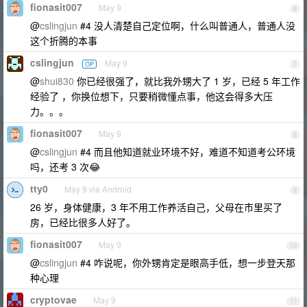
fionasit007
May 9
6
@
cslingjun
#4 没人清楚自己定位啊，什么叫普通人，普通人没
这个折腾的本事
cslingjun
May 9
OP
7
@
shui830
你已经很强了，就比我外甥大了 1 岁，已经 5 年工作
经验了 ，你换位想下，只要稍微懂点事，他这会得多大压
力。。。
fionasit007
May 9
8
@
cslingjun
#4 而且他知道就业环境不好，难道不知道考公环境
吗，还考 3 次😂
tty0
May 9 via Android
9
26 岁，身体健康，3 年不用工作养活自己，父母在市里买了
房，已经比很多人好了。
fionasit007
May 9
10
@
cslingjun
#4 咋说呢，你外甥肯定是眼高手低，想一步登天那
种心理
cryptovae
May 9
11