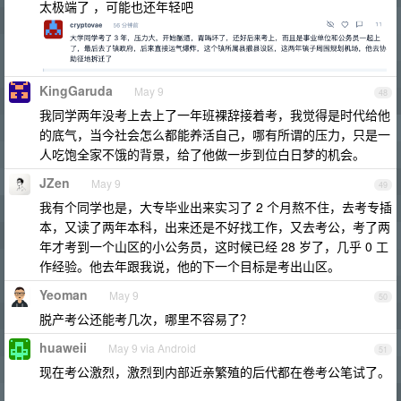
太极端了 ，可能也还年轻吧
KingGaruda
May 9
48
我同学两年没考上去上了一年班裸辞接着考，我觉得是时代给他
的底气，当今社会怎么都能养活自己，哪有所谓的压力，只是一
人吃饱全家不饿的背景，给了他做一步到位白日梦的机会。
JZen
May 9
49
我有个同学也是，大专毕业出来实习了 2 个月熬不住，去考专插
本，又读了两年本科，出来还是不好找工作，又去考公，考了两
年才考到一个山区的小公务员，这时候已经 28 岁了，几乎 0 工
作经验。他去年跟我说，他的下一个目标是考出山区。
Yeoman
May 9
50
脱产考公还能考几次，哪里不容易了？
huaweii
May 9 via Android
51
现在考公激烈，激烈到内部近亲繁殖的后代都在卷考公笔试了。