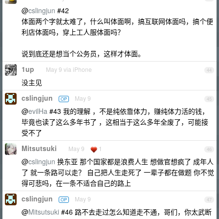
@
cslingjun
#42
体面两个字就太难了，什么叫体面啊，搞互联网体面吗，搞个便
利店体面吗，穿上工人服体面吗？
说到底还是想当个公务员，这样才体面。
1up
May 9 via iPhone
44
没主见
cslingjun
May 9
OP
45
@
evilHa
#43 我的理解 ，不是纯依靠体力，赚纯体力活的钱，
毕竟也读了这么多年书了 ，这相当于这么多年全废了，可能接
受不了
Mitsutsuki
May 9
1
46
@
cslingjun
换东亚 那个国家都是浪费人生 想做官想疯了 成年人
了 就一条路可以走？ 自己把人生走死了 一辈子都在做题 你不觉
得可悲吗，在一条不适合自己的路上
cslingjun
May 9
OP
47
@
Mitsutsuki
#46 路不去走过怎么知道走不通，哥们，你太武断