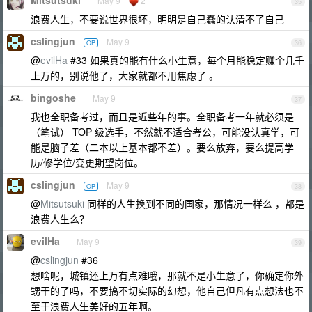
Mitsutsuki
May 9
2
35
浪费人生，不要说世界很坏，明明是自己蠢的认清不了自己
cslingjun
May 9
OP
36
@
evilHa
#33 如果真的能有什么小生意，每个月能稳定赚个几千
上万的，别说他了，大家就都不用焦虑了 。
bingoshe
May 9
37
我也全职备考过，而且是近些年的事。全职备考一年就必须是
（笔试） TOP 级选手，不然就不适合考公，可能没认真学，可
能是脑子差（二本以上基本都不差）。要么放弃，要么提高学
历/修学位/变更期望岗位。
cslingjun
May 9
OP
38
@
Mitsutsuki
同样的人生换到不同的国家，那情况一样么 ，都是
浪费人生么？
evilHa
May 9
39
@
cslingjun
#36
想啥呢，城镇还上万有点难哦，那就不是小生意了，你确定你外
甥干的了吗，不要搞不切实际的幻想，他自己但凡有点想法也不
至于浪费人生美好的五年啊。