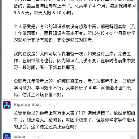
备的，最后当年国考就上岸了。总共学了 4 个月，每周保持学习
5.5-6 天，每天大概 8-10 小时。
个人感受是，考公的知识难度没有想象中高，都是解题套路（几
十年做题家），而且知识点基本不变。所以在校 4-5 个月系统学
习就能学完所有知识，完全足够应对国考。
我的建议是：大四可以认真准备一次，如果没有上岸，先去工
作，在职继续考也行。因为知识点几乎不变，在职时考前集中复
习一段时间，看一下新套路即可。
全职考几年没考上的，纯纯逃避工作，考几次都考不上，只能是
学习能力、学习效率不行，大学还玩了 4 年，问他会不会写代
码，估计连环境都搭不好。
Bigstupidcat
May 9
95
关键是你以为你考上就万事大吉了吗？选岗选错了，依然是超级
牛马，钱还没大厂给的多，就图个稳定了，但是你确定等你退休
的那会，这个稳定还真正存在吗？
sucai
May 9
96