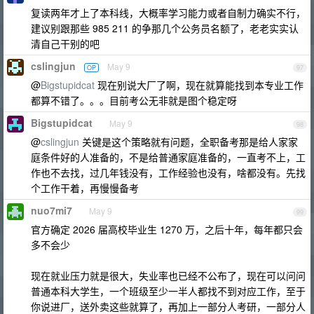
复读两年才上了本科线，大概率学习能力或者自制力确实不行，
建议别跟那些 985 211 的争那几个公务员名额了，老老实实认
清自己干别的吧
cslingjun
May 9
OP
97
@
Bigstupidcat
现在别说大厂了啊，现在就算能找到本专业工作
都算不错了。。。目前考公无非就是图个稳定呀
Bigstupidcat
May 9
98
@
cslingjun
关键是这个策略就有问题，全职备考那是给人家家
庭条件好的人准备的，不是给普通家庭准备的，一直考不上，工
作也不去找，过几年钱没有，工作经验也没有，啥都没有。先找
个工作干着，再慢慢备考
nuo7mi7
May 9
99
官方确定 2026 届高校毕业生 1270 万，之后十年，每年都只会
多不会少
现在就业压力就是很大，失业率也已经不公布了，现在可以问问
普通本科大学生，一个班级至少一半人都找不到对应工作，至于
你说进厂，送外卖这些就算了，再加上一部分人考研，一部分人