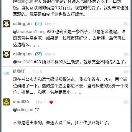
@
cslingjun
#18 好的行业是让普通人也能体面的吃上一口饱
饭。当初互联网的确是个好行业，现在时代变了。我对未来也挺
悲观的。我要是如今毕业也得去打螺丝。
cslingjun
May 9
OP
24
@
ZhaokunZhang
#20 也确实是一条路子，但是怎么说呢，谁
愿意背井离乡呢，如果是一线城市还好说 ，去新疆，后代再往
这边跑么。。。
cslingjun
May 9
OP
25
@
wei2629
#23 所以同样的人生轨迹，就是完全不同的人生了。
MXMF
May 9
26
现在考公实力和运气感觉都得沾点，我去年省考，70+，两个岗
位纠结了一下，选的这个连面都进不去，当时纠结的另外一个岗
位，排第二，和第一名差距很小。。。
shui830
May 9
1
27
@
cslingjun
#7
人都是逼出来的，普通人没后盾，扛不住那只能烂了。