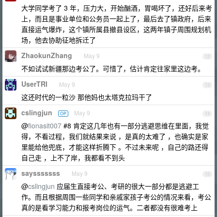
大学同学考了 3 年，压力大，开始酗酒，胃喝坏了，还好后来考
上，而且是事业单位和公务员一起上了，最后去了镇政府，后来
直接运气爆炸，这个镇所属县撤县设区，这两年镇子周围规划机
场，他去协助征地拆迁了
ZhaokunZhang
May 9
12
不如试试新疆那边考公了。可惜了，估计肯定往家里这边考。
UserTRI
May 9
13
这还时代的一粒沙 那他妈也太塔克拉玛干了
cslingjun
May 9
OP
14
@
fionasit007
#8 肯定这几年也有一部分逃避思维在里面，我觉
得，不看过程，我们就结果来说 ，是真的太难了 ，也确实是家
里能给他兜底，才能这样折腾下 。不过未来呢 ，自己的路还得
自己走 ，上不了岸，我都看不到头
saysssssss
May 9
15
@
cslingjun
应届生直接考公、考研的很大一部分都是逃避工
作。而且根据周围一些同学和亲戚家孩子考公的情况来看，考公
真的是看学习能力和报考岗位的运气。二者都没有很难考上