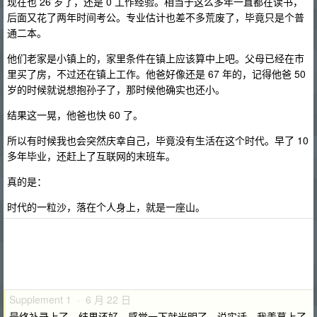
现在也 26 岁了，还是 0 工作经验。相当于这么多年一直都在读书，
后面又花了两年时间考公。专业估计也差不多荒废了，毕竟只是个普
通二本。
他们老家是小镇上的，家里条件在镇上应该算中上吧。父母已经在市
里买了房，不过还在镇上工作。他爸好像还是 67 年的，记得他爸 50
岁的时候就说想抱孙子了，那时候他确实也还小。
结果这一晃，他爸也快 60 了。
所以有时候我也会突然庆幸自己，毕竟没有生活在这个时代。早了 10
多年毕业，还赶上了互联网的末班车。
真的是：
时代的一粒沙，落在个人身上，就是一座山。
Supplement 1 · 6 月 22 日
最终补录上了，结果还好，感觉一下就光明了。说实话，我羡慕上了