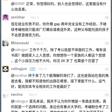
@
MXMF
正常，你觉得好的，别人也会觉得好，这里面没有什
么信息差。
zenithar
May 9
69
现在就业形势不好，你外甥 gap 两年完全没有工作经验，不继
续考编他就只能进厂打螺丝或者送外卖，这种父母能托底的孩子
不会愿意做苦力的。
Mitsutsuki
May 9
70
@
cslingjun
工作千千万，除了考公就是不体面的工作，唯有读
书高？做题家人上人思想，你想想你一个家族的人都这个思想
，这个小孩压力他不大吗，何况 26 岁了 也算是个巨婴了
cslingjun
May 9
OP
71
@
zenithar
终于来了几个能理解的哥们了，这也是我站在我的角
度去看，我都不知道他的出路在哪里，接下里能干什么，运气
好，能找到本专业相关的工作是最好了
twofox
May 9
72
@
cslingjun
首先来说，我并不认为你外甥是一条路走到黑。真
的就是一个选择的问题。身边也有重点大学的，考编制也考了三