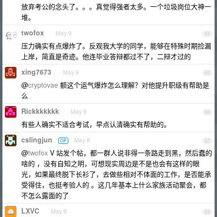
放弃考公的念头了。。。真觉得强者太多。一个垃圾岗位大神一
堆。
twofox
May 9
64
压力确实有点爆炸了。反观我大学的同学，能够在特殊时期捡漏
上岸，简直是奇迹。他连毕业答辩都过不了，二辩才过的
xing7673
May 9
65
@
cryptovae
额这个运气爆炸怎么理解？对他提升职级有帮助是
么
Rickkkkkkk
May 9
66
有些人确实不适合考试，早点认清确实有帮助的。
cslingjun
May 9
OP
67
@
twofox
V 站发个帖，都一群人说非得一条路走到黑，然后蠢的
啥的 ，没有自知之明，可想现实周边是不是也会有这样的眼
光，如果最终脱下长衫了，去做些相对不体面的工作，是否能承
受得住，也挺考验人的 。这几年基本上什么家族活动聚会，都
不怎么露面的了
LXVC
May 9
68