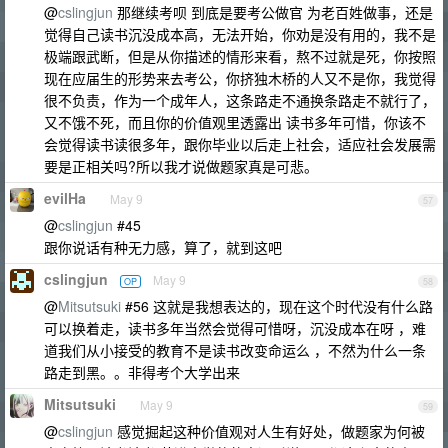
@
cslingjun
那继续考呗 到底是要考公做官 为老百姓做事，还是
觉得自己读书沉没成本高，无法开始，你劝是没有用的，我不是
极端跟武断，但是从你描述的情形来看，熬不过就是死，你按照
现在应届生的形势来去考公，你挤独木桥的人又不是你，我觉得
很不负责，作为一个成年人，这条路走不通换条路走不就行了，
又不饿不死，而且你的价值观里透露出 读书多年可惜，你该不
会觉得读书读很多年，跟你毕业以后走上社会，适应社会发展需
要是正相关吗?所以我才说做题家真是可悲。
evilHa
May 9
57
@
cslingjun
#45
跟你说话有种无力感，算了，就到这吧
cslingjun
May 9
OP
58
@
Mitsutsuki
#56 这就是我想表达的，现在这个时代没有什么路
可以换着走，读书多年当然会觉得可惜呀，沉没成本在呀 ，难
道我们从小接受的教育不是读书改变命运么 ，不然为什么一条
路走到黑。。非得考个大学出来
Mitsutsuki
May 9
59
@
cslingjun
感觉掘起这种价值观对人生有好处，做题家为何被