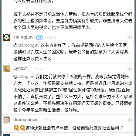
的人过去当社保蛀虫。
脱下长衫并不是只能去当体力劳动，把大学的知识捡起来找个码
农的班上也颇算体面。要是能力确实有所缺失，非要挤破头进去
啃全国人民的税金，也并不体面得哪里去。
cslingjun
May 9
OP
80
@
marcong95
这有点抬杠了 ，我前提是同样的人生换个国家，
换到可以兜底人生的国家呢，我考公的目的就是为了人民服务，
这样还算浪费人生么
Lyn321
May 9
81
@
cslingjun
我们之前就跟你上面说的一样，我跟我妈觉得她压
力大，毕业这一年都是能支持就支持。但是最近几个月她的言谈
思想处处透露出“逃避工作”和“居住象牙塔”的想法。我们就直接
不怕了，直接开骂了。整什么压力大，这社会谁压力不大？家里
这条件这么差，不想先解决生存问题还天天想的挺美。已经跟她
说了今年毕业就断生活费，爱咋咋。
duanxianze
May 9
82
这种还赖社会有点离谱，没给他饿死就算社会福利了