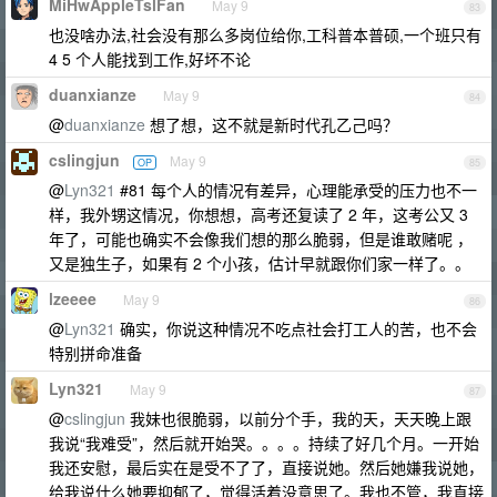
MiHwAppleTslFan
May 9
83
也没啥办法,社会没有那么多岗位给你,工科普本普硕,一个班只有
4 5 个人能找到工作,好坏不论
duanxianze
May 9
84
@
duanxianze
想了想，这不就是新时代孔乙己吗？
cslingjun
May 9
OP
85
@
Lyn321
#81 每个人的情况有差异，心理能承受的压力也不一
样，我外甥这情况，你想想，高考还复读了 2 年，这考公又 3
年了，可能也确实不会像我们想的那么脆弱，但是谁敢赌呢 ，
又是独生子，如果有 2 个小孩，估计早就跟你们家一样了。。
lzeeee
May 9
86
@
Lyn321
确实，你说这种情况不吃点社会打工人的苦，也不会
特别拼命准备
Lyn321
May 9
87
@
cslingjun
我妹也很脆弱，以前分个手，我的天，天天晚上跟
我说“我难受”，然后就开始哭。。。。持续了好几个月。一开始
我还安慰，最后实在是受不了了，直接说她。然后她嫌我说她，
给我说什么她要抑郁了，觉得活着没意思了。我也不管，我直接