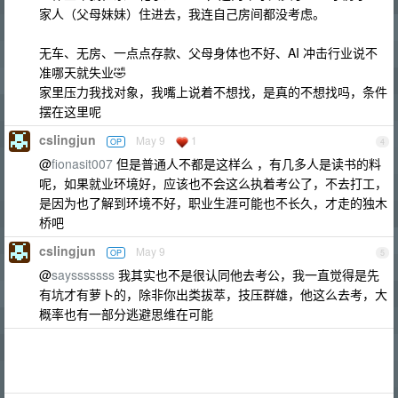
家人（父母妹妹）住进去，我连自己房间都没考虑。
无车、无房、一点点存款、父母身体也不好、AI 冲击行业说不
准哪天就失业🤣
家里压力我找对象，我嘴上说着不想找，是真的不想找吗，条件
摆在这里呢
cslingjun
May 9
1
OP
4
@
fionasit007
但是普通人不都是这样么 ，有几多人是读书的料
呢，如果就业环境好，应该也不会这么执着考公了，不去打工，
是因为也了解到环境不好，职业生涯可能也不长久，才走的独木
桥吧
cslingjun
May 9
OP
5
@
saysssssss
我其实也不是很认同他去考公，我一直觉得是先
有坑才有萝卜的，除非你出类拔萃，技压群雄，他这么去考，大
概率也有一部分逃避思维在可能