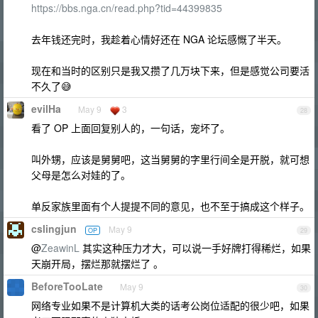
https://bbs.nga.cn/read.php?tid=44399835
去年钱还完时，我趁着心情好还在 NGA 论坛感慨了半天。
现在和当时的区别只是我又攒了几万块下来，但是感觉公司要活
不久了😅
evilHa
May 9
3
28
看了 OP 上面回复别人的，一句话，宠坏了。
叫外甥，应该是舅舅吧，这当舅舅的字里行间全是开脱，就可想
父母是怎么对娃的了。
单反家族里面有个人提提不同的意见，也不至于搞成这个样子。
cslingjun
May 9
OP
29
@
ZeawinL
其实这种压力才大，可以说一手好牌打得稀烂，如果
天崩开局，摆烂那就摆烂了 。
BeforeTooLate
May 9
30
网络专业如果不是计算机大类的话考公岗位适配的很少吧，如果