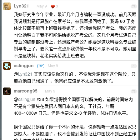
Lyn321
May 9
3
77
我妹研究生今年毕业，最近几个月考编制一直没成功。前几天跟
我说规划是打算脱产在家考公，被我直接回绝了。我妈 60 了身
体比较弱不能再上班赚钱养她了，还想给我脱产考公。我的态度
也让她明白了我不可能供给她脱产考公的。这几个月考试连自己
专业的编制都没考上，还想脱产考公？她要是这块料要么专业编
制早考上了，要么差一点点那我供他一年也不是不可以。她明显
不是这块料，老老实实给我上班去吧。
cslingjun
May 9
OP
78
@
Lyn321
其实应该像你这样的 ，不像我外甥现在这个阶段，只
能靠他自己想通了 ，他爸妈应该是不太敢刺激他了。
marcong95
May 9
79
@
cslingjun
#38 如果觉得换个国家可以解决的，前段时间站内
不是有个猎头在发招人到日本去的么，正社员，年薪
400~1000w 日元。但是也要求 2~3 年经验，N3+日语水平。
换个国家只是给了你一个不同的环境，说得难听一点发达国家只
是缺人，不是缺脑子，也不会傻到发签证让中国找不到正经工作