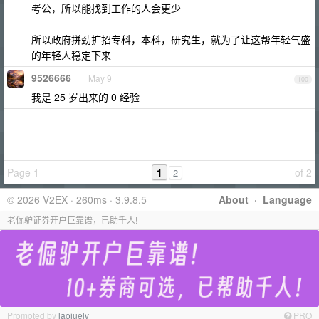
考公，所以能找到工作的人会更少
所以政府拼劲扩招专科，本科，研究生，就为了让这帮年轻气盛
的年轻人稳定下来
9526666
May 9
100
我是 25 岁出来的 0 经验
Page 1
1
of 2
2
© 2026 V2EX · 260ms · 3.9.8.5
About
·
Language
老倔驴证券开户巨靠谱，已助千人!
Promoted by
laojuelv
PRO