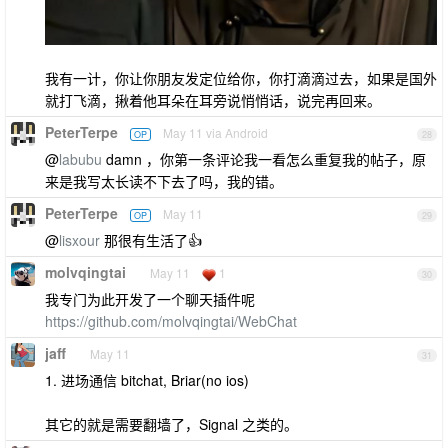
我有一计，你让你朋友发定位给你，你打滴滴过去，如果是国外
就打飞滴，揪着他耳朵在耳旁说悄悄话，说完再回来。
PeterTerpe
May 11 via Android
OP
28
@
labubu
damn ，你第一条评论我一看怎么重复我的帖子，原
来是我写太长读不下去了吗，我的错。
PeterTerpe
May 11
OP
29
@
lisxour
那很有生活了👍
molvqingtai
May 11
1
30
我专门为此开发了一个聊天插件呢
https://github.com/molvqingtai/WebChat
jaff
May 11
31
1. 进场通信 bitchat, Briar(no ios)
其它的就是需要翻墙了，Signal 之类的。