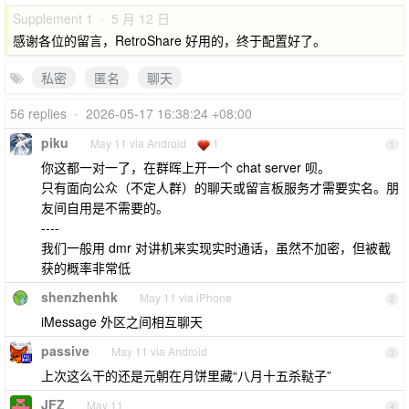
Supplement 1 · 5 月 12 日
感谢各位的留言，RetroShare 好用的，终于配置好了。
私密
匿名
聊天
56 replies
•
2026-05-17 16:38:24 +08:00
piku
May 11 via Android
1
1
你这都一对一了，在群晖上开一个 chat server 呗。
只有面向公众（不定人群）的聊天或留言板服务才需要实名。朋
友间自用是不需要的。
----
我们一般用 dmr 对讲机来实现实时通话，虽然不加密，但被截
获的概率非常低
shenzhenhk
May 11 via iPhone
2
iMessage 外区之间相互聊天
passive
May 11 via Android
3
上次这么干的还是元朝在月饼里藏“八月十五杀鞑子”
JFZ
May 11
4