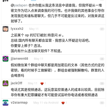
@
padapen
也许你能从我这条消息中调查我，但我怀疑从一堆
密文作为切入点来调查我的可行性。也许我做的其他事会引导你
发现我在和谁私密聊天，但几乎不可能是反过来的，对我来讲这
就够了。
lyxxxh2
May 11
37
之前某个 op 的钉钉被封,特意问 ai 。
总结:国内所有聊天都会监管 - 我想没人怀疑这句话吧。
你要穿上裤子? 违法。
国内有什么违法聊天软件? 不知道。
jjianwen68
May 11
38
假如微信某个群组中聊天都是用加密后的文本（其他方式约定的
密钥，看的时候手工做解密），群组会被强制解散吗，群里的人
会喝茶吗
jackOff
May 11
1
39
电话尤其是视频通话，这玩意监控普通人的成本比较高，目前除
非你有重大犯罪嫌疑才有可能尝试监听你电话或者视频通话
v2starmap
May 11 via Android
1
40