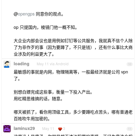
@
opengps
同意你的观点。
op 只提国内，棱镜门他一概不知。
大企业内部会议也是用例如钉钉等公共服务，我就真不信个人除
了为非作歹的事（因为要蹲了，不只是钱），还有什么事比大商
业涉及的利益更大了。
loading
May 11 via Android
10
最敏感的事就是内网，物理隔离等，一般最经济就是公司 vpn
了。
别想白嫖完成这些事，衡量一下投入产出。
用杠精思维搞的话，随意。
哪天被抓了，看你用顶级工具，多少要蹲吃点苦头，哪有普通老
百姓吹牛用加密的。
laminux29
May 11
3
11