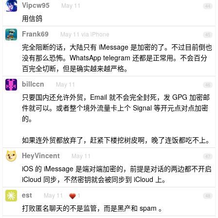
Vipcw95
May 11
44
用信鸽
Frank69
May 11 via iPhone
45
完全阻断的话，大陆只有 iMessage 是加密的了。不过目前倒也
没有那么恐怖。WhatsApp telegram 还都是正常用。不会百分
百完全切断，但是确实越来越严格。
billccn
May 11
46
只要国内还允许外贸，Email 就不会完全封死，发 GPG 加密邮
件就可以。或者整个境外流量卡上个 Signal 等开元点对点加密
的。
如果连外贸都放弃了，赶紧下楼挖树皮啊，晚了连饭都吃不上。
HeyVincent
May 11
47
iOS 的 iMessage 是端对端加密的，前提是对话的两边都不开启
iCloud 同步，不然密钥就会被同步到 iCloud 上。
est
May 11
1
48
打败匿名聊天的不是监管，而是黑产和 spam 。