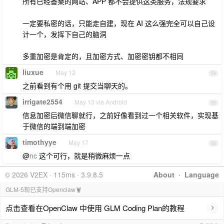
所有已经备案的网站、APP 都不会提供这类服务，法规要求
一定要私密的话，只能走自建，现在 AI 这么强完全可以自己设
计一个，发挥下自己的脑洞
多重加密是肯定的，且加密方式、加密密钥都不相同
liuxue
May 12
54
之前看到有个用 git 提交当聊天的。
irrigate2554
May 13 via Android
55
信息加密后微信聊就行，之前好像看到过一个相关软件，实现基
于微信的端到端加密
timothyye
May 17
56
@
nc
这个可行，就是稍微麻烦一点
© 2026 V2EX · 115ms · 3.9.8.5
About
·
Language
GLM-5现已支持Openclaw🦞
›
点击查看在OpenClaw 中使用 GLM Coding Plan的教程