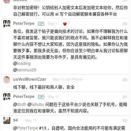
21
非对称加密呀！公钥给别人加密文本后发加密文本给你，然后你
自己解密就行，可以用 ai 写个自动解密脚本兼容各种平台
PeterTerpe
May 11
7
OP
22
各位，我发这个帖子是偏向技术的讨论，如果你不理解我为什么
不喜欢被监管，我只能说我们的观点不同。我不必解释我在和谁
聊什么内容不想让大家知道，因为这是我的隐私。如果你认为我
要做歹事，那我多说无益，但你应该至少明白单从我讨论私密聊
天这件事揣测出我要为非作歹，是具有偏见的。
@
loading
@
laminux29
usVexMownCzar
May 11 via iPhone
23
线下聊，线下最好和熟人聊，安全
PeterTerpe
May 11
OP
24
@
dzdh
@
labubu
问题在于这些平台少说也关联了手机号，能精
准定位到我在和谁聊天，虽然不知道内容。
94
May 11
25
@
PeterTerpe
#13 ，自建吧，国内合法能用的不可能有满足需