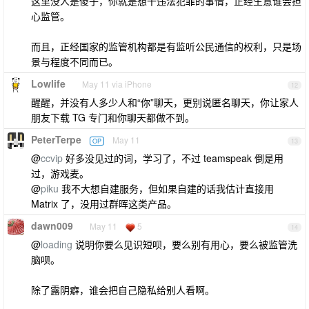
这里没人是傻子，你就是想干违法犯罪的事情，正经生意谁会担
心监管。
而且，正经国家的监管机构都是有监听公民通信的权利，只是场
景与程度不同而已。
Lowlife
May 11 via iPhone
12
醒醒，并没有人多少人和“你”聊天，更别说匿名聊天，你让家人
朋友下载 TG 专门和你聊天都做不到。
PeterTerpe
May 11
OP
13
@
ccvip
好多没见过的词，学习了，不过 teamspeak 倒是用
过，游戏麦。
@
piku
我不大想自建服务，但如果自建的话我估计直接用
Matrix 了，没用过群晖这类产品。
dawn009
May 11
5
14
@
loading
说明你要么见识短呗，要么别有用心，要么被监管洗
脑呗。
除了露阴癖，谁会把自己隐私给别人看啊。