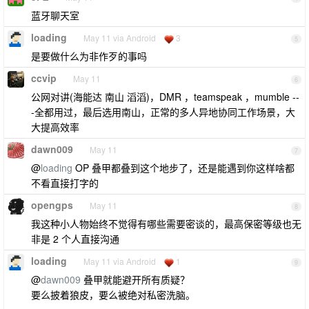
蓝牙聊天室
loading
May 11 via Android
3
5
是要做什么为非作歹的事吗
ccvip
May 11
6
公网对讲(海能达 南山 滔滔)，DMR ，teamspeak ，mumble --
-全都用过，最后选用南山，正常的多人异地协同工作场景，大
大提高效率
dawn009
May 11
7
@
loading
OP 叠甲都叠到这个地步了，还是能遇到你这样啥都
不看直接打字的
opengps
May 11
8
我这种小人物始终不觉得有哪些需要密谈的，最高保密等级也无
非是 2 个人直接沟通
loading
May 11 via Android
1
9
@
dawn009
叠甲就能避开所有质疑？
要么披着狼皮，要么被绝对私密洗脑。