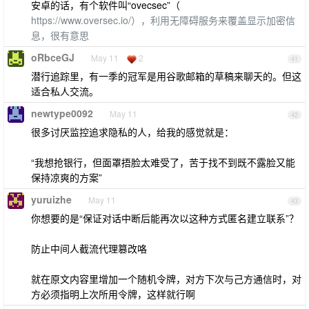
安卓的话，有个软件叫“ovecsec”（
https://www.oversec.io/），利用无障碍服务来覆盖显示加密信
息，很有意思
oRbceGJ
May 11
2
41
潜行追踪里，有一季的冠军是用谷歌邮箱的草稿来聊天的。但这
适合私人交流。
newtype0092
May 11
42
很多讨厌监控追求隐私的人，给我的感觉就是：
“我想抢银行，但面罩捂脸太难受了，苦于找不到既不露脸又能
保持凉爽的方案”
yuruizhe
May 11
43
你想要的是“保证对话中断后能再次以这种方式匿名建立联系”？
防止中间人截流代理篡改咯
就在原文内容里增加一个随机令牌，对方下次与己方通信时，对
方必须指明上次所用令牌，这样就行啊