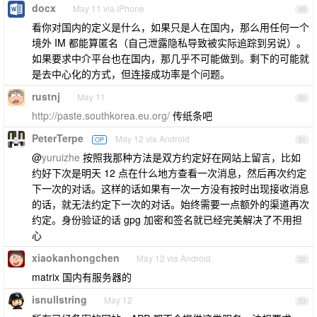
docx
May 11 via iPhone
49
看你对国内的定义是什么，如果只是人在国内，那么用任何一个
境外 IM 都能算匿名（自己泄露隐私导致被实际追踪到另说）。
如果要求中介平台也在国内，那几乎不可能做到。剩下的可能就
是去中心化的方式，但连接成功率是个问题。
rustnj
May 11
50
http://paste.southkorea.eu.org/
传纸条吧
PeterTerpe
May 12 via Android
OP
51
@
yuruizhe
按照我那种方法是双方约定好在网站上留言，比如
约好下次是明天 12 点在什么地方查看一次消息，然后再次约定
下一次的对话。这样的话如果有一次一方没有按时出现接收消息
的话，就无法约定下一次的对话。始终需要一点额外的渠道再次
约定。身份验证的话 gpg 加密和签名就已经完美解决了不用担
心
xiaokanhongchen
May 12 via Android
52
matrix 国内有服务器的
isnullstring
May 12
53