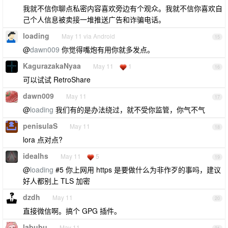
我就不信你聊点私密内容喜欢旁边有个观众。我就不信你喜欢自
己个人信息被卖接一堆推送广告和诈骗电话。
loading
May 11 via Android
15
@
dawn009
你觉得嘴炮有用你就多发点。
KagurazakaNyaa
May 11
1
16
可以试试 RetroShare
dawn009
May 11
17
@
loading
我们有的是办法绕过，就不受你监管，你气不气
penisulaS
May 11
18
lora 点对点?
idealhs
May 11
5
19
@
loading
#5 你上网用 https 是要做什么为非作歹的事吗，建议
好人都别上 TLS 加密
dzdh
May 11
20
直接微信啊。搞个 GPG 插件。
labubu
May 11