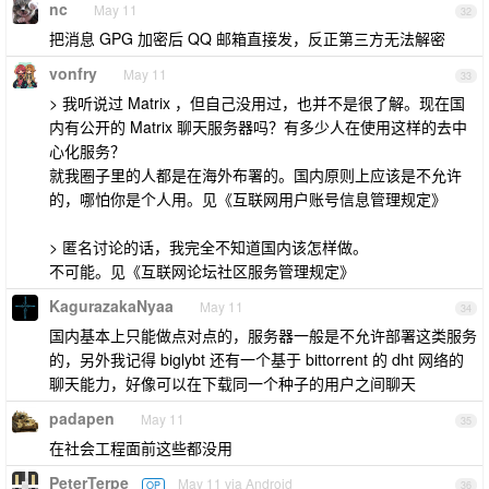
nc
May 11
32
把消息 GPG 加密后 QQ 邮箱直接发，反正第三方无法解密
vonfry
May 11
33
> 我听说过 Matrix ，但自己没用过，也并不是很了解。现在国
内有公开的 Matrix 聊天服务器吗？有多少人在使用这样的去中
心化服务？
就我圈子里的人都是在海外布署的。国内原则上应该是不允许
的，哪怕你是个人用。见《互联网用户账号信息管理规定》
> 匿名讨论的话，我完全不知道国内该怎样做。
不可能。见《互联网论坛社区服务管理规定》
KagurazakaNyaa
May 11
34
国内基本上只能做点对点的，服务器一般是不允许部署这类服务
的，另外我记得 biglybt 还有一个基于 bittorrent 的 dht 网络的
聊天能力，好像可以在下载同一个种子的用户之间聊天
padapen
May 11
35
在社会工程面前这些都没用
PeterTerpe
May 11 via Android
OP
36