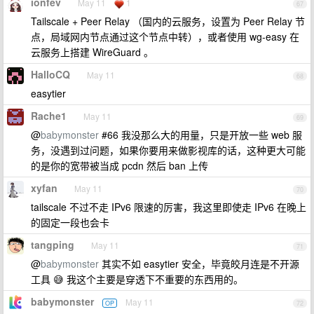
ionfev
May 11
1
67
Tailscale + Peer Relay （国内的云服务，设置为 Peer Relay 节
点，局域网内节点通过这个节点中转），或者使用 wg-easy 在
云服务上搭建 WireGuard 。
HalloCQ
May 11
68
easytier
Rache1
May 11
69
@
babymonster
#66 我没那么大的用量，只是开放一些 web 服
务，没遇到过问题，如果你要用来做影视库的话，这种更大可能
的是你的宽带被当成 pcdn 然后 ban 上传
xyfan
May 11
70
tailscale 不过不走 IPv6 限速的厉害，我这里即使走 IPv6 在晚上
的固定一段也会卡
tangping
May 11
71
@
babymonster
其实不如 easytier 安全，毕竟皎月连是不开源
工具 😅 我这个主要是穿透下不重要的东西用的。
babymonster
May 11
OP
72