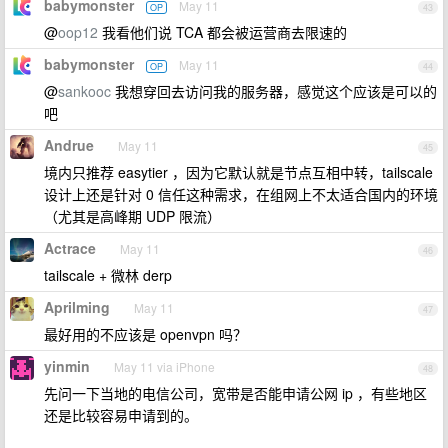
babymonster
May 11
OP
43
@
oop12
我看他们说 TCA 都会被运营商去限速的
babymonster
May 11
OP
44
@
sankooc
我想穿回去访问我的服务器，感觉这个应该是可以的
吧
Andrue
May 11
45
境内只推荐 easytier ，因为它默认就是节点互相中转，tailscale
设计上还是针对 0 信任这种需求，在组网上不太适合国内的环境
（尤其是高峰期 UDP 限流）
Actrace
May 11
46
tailscale + 微林 derp
Aprilming
May 11
47
最好用的不应该是 openvpn 吗？
yinmin
May 11 via iPhone
48
先问一下当地的电信公司，宽带是否能申请公网 ip ，有些地区
还是比较容易申请到的。