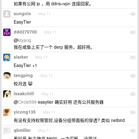
如果有公网 ip ，用 ddns+vpn 连接回家。
sungnix
May 11
49
EasyTier
ddd270700
May 11
50
@
ktyang
我在咸鱼上买了一个 derp 服务，超好用。
slarker
May 11
51
EasyTier +1
tangping
May 11
52
皎月连 😸
issakchill
May 11
53
@
Circle599
easytier 确实好用 还有公共服务器
yicong135
May 11
54
有没有支持权限管控,设备分组带面板的穿透? 类似 netbird
qbmiller
May 11
55
看抖音 有个神卓 N600 . 一次买断。 没用过