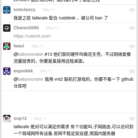
tomclancy
May 11
17
我是之前 tailscale 配合 rustdesk ，被公司 ban 了
Charon2050
May 11
18
https://rustvnt.com/
feaul
May 11
19
@
babymonster
#13 他们家的硬件叫做花生壳，不过网络套餐
流量挺贵的，你要是直接用远程桌面，
superkkk
May 11
20
@
babymonster
我用 vnt2 联机打游戏的，你要不看一下 github
仓库吧
oop12
May 11
21
tailscale 绝对可以满足你需求 有个功能叫,子网路由,可以访问到
一个局域网所有设备,官网不稳定就自建,用国内服务器