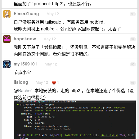
里面加了 `protocol: http2`，也还是不行。
ElmerZhang
May 12
93
自己没服务器用 tailscale ，有服务器用 netbird 。
我昨天刚换上 netbird ，公司访问家里网速起飞，太香了
hopeknow
May 12
94
我昨天下单了「懒猫微服」，还没到货。不知道能不能完美解决
内网穿透这个问题。看介绍是很不错的。
my1569101
May 12
95
节点小宝
iislong
May 12
1
96
@
Rache1
本地安装的，走的 http2 ，在本地还跑了个优选（没
优选前也很稳定）