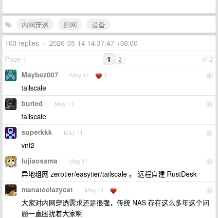
内网穿透
组网
设备
103 replies
•
2026-05-14 14:37:47 +08:00
Page 1
1
of 2
2
Maybez007
May 11
1
1
tailscale
buried
May 11
2
tailscale
superkkk
May 11
3
vnt2
lujiaosama
May 11
4
异地组网 zerotier/easytier/tailscale 。 远程自建 RustDesk
manateelazycat
May 11
1
5
大家对内网穿透需求还是很强，传统 NAS 存在这么多年这个问
题一直困扰着大家啊