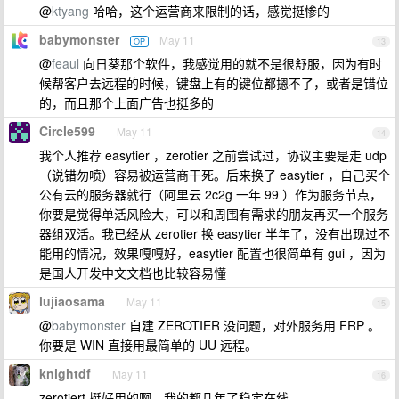
@
ktyang
哈哈，这个运营商来限制的话，感觉挺惨的
babymonster
May 11
OP
13
@
feaul
向日葵那个软件，我感觉用的就不是很舒服，因为有时
候帮客户去远程的时候，键盘上有的键位都摁不了，或者是错位
的，而且那个上面广告也挺多的
Circle599
May 11
14
我个人推荐 easytier ，zerotier 之前尝试过，协议主要是走 udp
（说错勿喷）容易被运营商干死。后来换了 easytier ，自己买个
公有云的服务器就行（阿里云 2c2g 一年 99 ）作为服务节点，
你要是觉得单活风险大，可以和周围有需求的朋友再买一个服务
器组双活。我已经从 zerotier 换 easytier 半年了，没有出现过不
能用的情况，效果嘎嘎好，easytier 配置也很简单有 gui ，因为
是国人开发中文文档也比较容易懂
lujiaosama
May 11
15
@
babymonster
自建 ZEROTIER 没问题，对外服务用 FRP 。
你要是 WIN 直接用最简单的 UU 远程。
knightdf
May 11
16
zerotiert 挺好用的啊，我的都几年了稳定在线