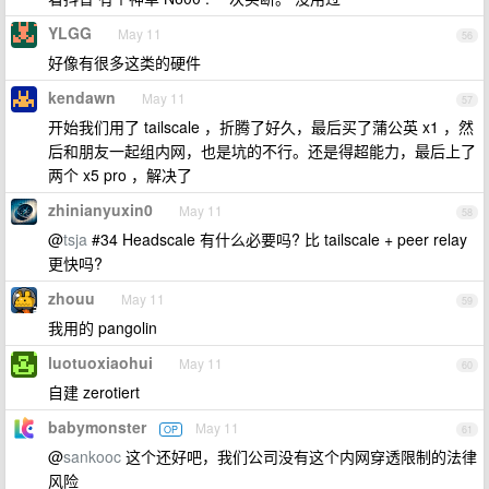
YLGG
May 11
56
好像有很多这类的硬件
kendawn
May 11
57
开始我们用了 tailscale ，折腾了好久，最后买了蒲公英 x1 ，然
后和朋友一起组内网，也是坑的不行。还是得超能力，最后上了
两个 x5 pro ，解决了
zhinianyuxin0
May 11
58
@
tsja
#34 Headscale 有什么必要吗? 比 tailscale + peer relay
更快吗?
zhouu
May 11
59
我用的 pangolin
luotuoxiaohui
May 11
60
自建 zerotiert
babymonster
May 11
OP
61
@
sankooc
这个还好吧，我们公司没有这个内网穿透限制的法律
风险