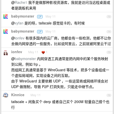
@
Rache1
我不是做那种影视资源库，我就是访问当远程桌面或
者是跳板机来用
babymonster
May 11
OP
73
@
xyfan
是的呀，tailscale 感觉挺卡的，有时候
babymonster
May 11
OP
74
@
ionfev
有很多国内的云厂商，他都会有一些检测，他都不让你
去做内网穿透的一些服务，比如说阿里云，之前就被阿里云干过
ionfev
May 11
1
75
@
babymonster
内网穿透工具通常是把内网中的某个服务映射
到公网，例如 frp 。
而组网工具通常是基于 WireGuard 等技术，把多个设备组成一
个虚拟局域网，实现设备之间的互联。
由于 WireGuard 主要依赖 UDP ，一些运营商或网络环境会对
UDP 做限制，导致 P2P 打洞失败，只能走中继节点。
Kinnice
May 11
76
tailscale + 闲鱼买个 derp 或者自己买个 200M 轻量自己搭个也
行