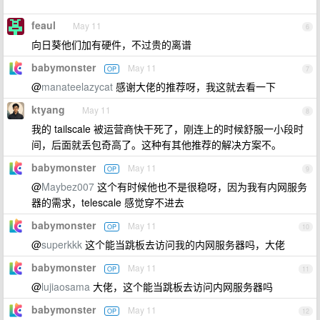
feaul
May 11
6
向日葵他们加有硬件，不过贵的离谱
babymonster
May 11
OP
7
@
manateelazycat
感谢大佬的推荐呀，我这就去看一下
ktyang
May 11
8
我的 tailscale 被运营商快干死了，刚连上的时候舒服一小段时
间，后面就丢包奇高了。这种有其他推荐的解决方案不。
babymonster
May 11
OP
9
@
Maybez007
这个有时候他也不是很稳呀，因为我有内网服务
器的需求，telescale 感觉穿不进去
babymonster
May 11
OP
10
@
superkkk
这个能当跳板去访问我的内网服务器吗，大佬
babymonster
May 11
OP
11
@
lujiaosama
大佬，这个能当跳板去访问内网服务器吗
babymonster
May 11
OP
12