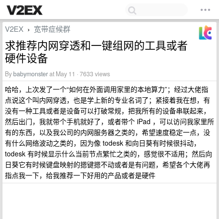
V2EX
宽带症候群
›
求推荐内网穿透和一键组网的工具或者
硬件设备
By
babymonster
at May 11 · 7633 views
哈哈，上次发了一个“如何在外面调用家里的本地算力”；经过大佬指
点说这个叫内网穿透，也是学上新的专业名词了；紧接着我在想，有
没有一种工具或者是设备可以打破常规，把我所有的设备串联起来，
然后出门，我就带个手机就好了，或者带个 iPad ，可以访问我家里所
有的东西，以及我公司的内网服务器之类的，希望速度稳定一点，没
有什么网络波动之类的，因为像 todesk 和向日葵有时候很抖动，
todesk 有时候显示什么当前节点繁忙之类的，感觉很不适用；然后向
日葵它有时候键盘映射的摁键摁不动或者是有问题，希望各个大佬再
指点我一下，给我推荐一下好用的产品或者是硬件