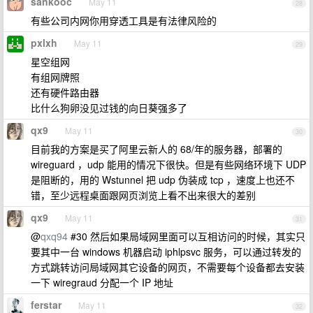
sankooc
May 11
28
有些公司内网你用穿透工具是有法律风险的
pxlxh
May 11
29
星空组网
有组网牌照
还有硬件路由器
比什么狗卵没见过钱的向日葵强多了
qx9
May 11
30
目前我的方案是买了阿里云新人的 68/年的服务器，部署的
wireguard ，udp 能用的情况下很快。但是有些网络环境下 UDP
是阻断的，用的 Wstunnel 把 udp 伪装成 tcp ，速度上也还不
错，至少远程桌面跟网页浏览上看不出来很大的差别
qx9
May 11
31
@
qxq94
#30 然后如果局域网里面可以互相访问的时候，其实只
要其中一台 windows 机器启动 iphlpsvc 服务，可以通过转发的
方式跳转访问局域网其它设备的网页，不需要每个设备都去安装
一下 wiregraud 分配一个 IP 地址
ferstar
May 11
32