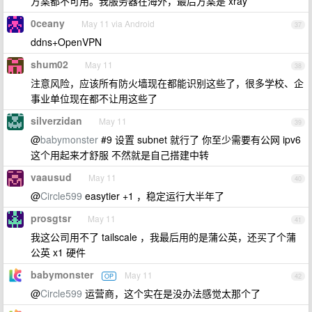
方案都不可用。我服务器在海外，最后方案是 xray
0ceany
May 11 via Android
37
ddns+OpenVPN
shum02
May 11
38
注意风险，应该所有防火墙现在都能识别这些了，很多学校、企
事业单位现在都不让用这些了
silverzidan
May 11
39
@
babymonster
#9 设置 subnet 就行了 你至少需要有公网 ipv6
这个用起来才舒服 不然就是自己搭建中转
vaausud
May 11
40
@
Circle599
easytier +1 ，稳定运行大半年了
prosgtsr
May 11
41
我这公司用不了 tailscale ，我最后用的是蒲公英，还买了个蒲
公英 x1 硬件
babymonster
May 11
OP
42
@
Circle599
运营商，这个实在是没办法感觉太那个了