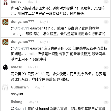
ionfev
May 11
77
内网穿透被针对是因为不知道你对外提供了什么服务，风险较
高。组网工具是自己的一堆设备互联，风险很低。
dongzhuo777
May 11
78
@
Circle599
easytier 那个 gui 能用？我翻遍了官网的教程
+chatgpt 都没搞明白怎么设置。最后还是直接用命令行部署的
dongzhuo777
May 11
79
@
Circle599
easytier 应该也是走的 udp 但是感觉应该是流量特
征问题。zerotier 应该是比识别出来了 前些年很稳定 最近两年
基本上用不了 只能中转
byte10
May 11
80
蒲公英 X1 只要 50-60 元，永久使用，而且支持 P2P 。你要是
调试的东西，登陆个网页后台 刚刚好。
GuXianWn
May 11
81
easytier
iislong
May 11
82
@
Rache1
我的 cf tunnel 断联会重联，我印象中其能自动重试