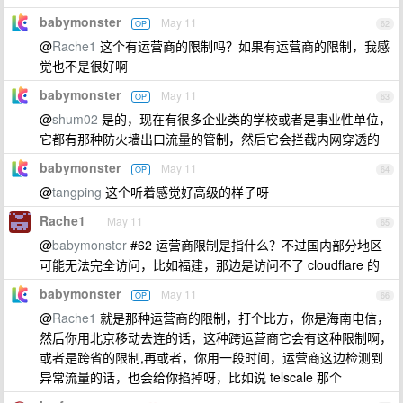
babymonster
May 11
OP
62
@
Rache1
这个有运营商的限制吗？如果有运营商的限制，我感
觉也不是很好啊
babymonster
May 11
OP
63
@
shum02
是的，现在有很多企业类的学校或者是事业性单位，
它都有那种防火墙出口流量的管制，然后它会拦截内网穿透的
babymonster
May 11
OP
64
@
tangping
这个听着感觉好高级的样子呀
Rache1
May 11
65
@
babymonster
#62 运营商限制是指什么？不过国内部分地区
可能无法完全访问，比如福建，那边是访问不了 cloudflare 的
babymonster
May 11
OP
66
@
Rache1
就是那种运营商的限制，打个比方，你是海南电信，
然后你用北京移动去连的话，这种跨运营商它会有这种限制啊，
或者是跨省的限制,再或者，你用一段时间，运营商这边检测到
异常流量的话，也会给你掐掉呀，比如说 telscale 那个