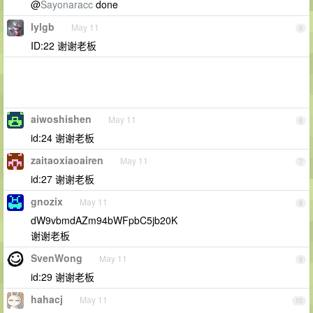
@
Sayonaracc
done
lylgb
May 11
5
ID:22 谢谢老板
aiwoshishen
May 11
6
id:24 谢谢老板
zaitaoxiaoairen
May 11
7
id:27 谢谢老板
gnozix
May 11
8
dW9vbmdAZm94bWFpbC5jb20K
谢谢老板
SvenWong
May 11
9
id:29 谢谢老板
hahacj
May 11
10