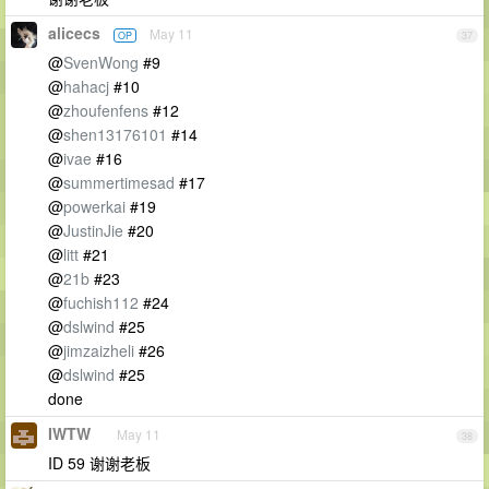
alicecs
May 11
OP
37
@
SvenWong
#9
@
hahacj
#10
@
zhoufenfens
#12
@
shen13176101
#14
@
ivae
#16
@
summertimesad
#17
@
powerkai
#19
@
JustinJie
#20
@
litt
#21
@
21b
#23
@
fuchish112
#24
@
dslwind
#25
@
jimzaizheli
#26
@
dslwind
#25
done
IWTW
May 11
38
ID 59 谢谢老板