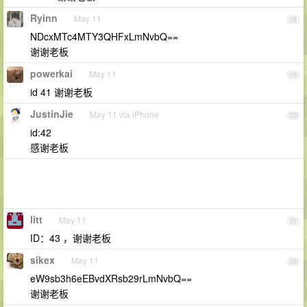
Ryinn
May 11
18
NDcxMTc4MTY3QHFxLmNvbQ==
谢谢老板
powerkai
May 11
19
id 41 谢谢老板
JustinJie
May 11 via iPhone
20
id:42
感谢老板
litt
May 11
21
ID：43 ，谢谢老板
sikex
May 11
22
eW9sb3h6eEBvdXRsb29rLmNvbQ==
谢谢老板