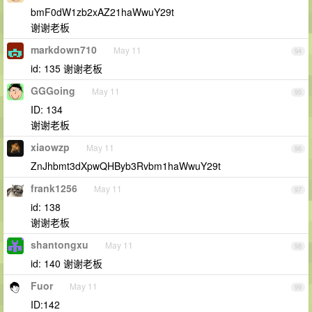
bmF0dW1zb2xAZ21haWwuY29t
谢谢老板
markdown710
May 11
94
id: 135 谢谢老板
GGGoing
May 11
95
ID: 134
谢谢老板
xiaowzp
May 11
96
ZnJhbmt3dXpwQHByb3Rvbm1haWwuY29t
frank1256
May 11
97
id: 138
谢谢老板
shantongxu
May 11
98
id: 140 谢谢老板
Fuor
May 11
99
ID:142