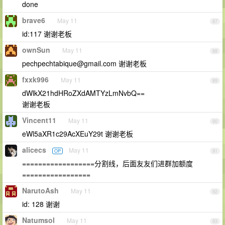
done
brave6
May 11
87
id:117 谢谢老板
ownSun
May 11
88
pechpechtabique@gmail.com
谢谢老板
fxxk996
May 11
89
dWlkX21hdHRoZXdAMTYzLmNvbQ==
谢谢老板
Vincent11
May 11
90
eWl5aXR1c29AcXEuY29t 谢谢老板
alicecs
May 11
OP
91
==================分割线，后面友友们进群加额度
=================
NarutoAsh
May 11
92
id: 128 谢谢
Natumsol
May 11
93