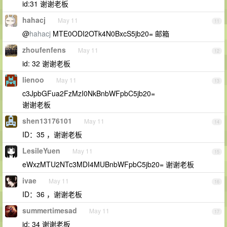
id:31 谢谢老板
hahacj
May 11
11
@
hahacj
MTE0ODI2OTk4N0BxcS5jb20= 邮箱
zhoufenfens
May 11
12
id: 32 谢谢老板
lienoo
May 11
13
c3JpbGFua2FzMzI0NkBnbWFpbC5jb20=
谢谢老板
shen13176101
May 11
14
ID：35 ，谢谢老板
LesileYuen
May 11
15
eWxzMTU2NTc3MDI4MUBnbWFpbC5jb20= 谢谢老板
ivae
May 11
16
ID：36 ，谢谢老板
summertimesad
May 11
17
id: 34 谢谢老板