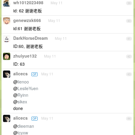
wh1012023498
May 11
39
id: 62 谢谢老板
genewzxk666
May 11
40
id:61 谢谢老板
DarkHorseDream
May 11
41
ID:60, 谢谢老板
zhuiyue132
May 11
42
ID: 63
alicecs
May 11
OP
43
@
lienoo
@
LesileYuen
@
Ryinn
@
sikex
done
alicecs
May 11
OP
44
@
dieeman
@
tcyxw