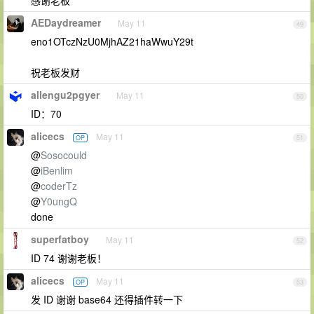
感谢老板
AEDaydreamer
May 11
49
eno1OTczNzU0MjhAZ21haWwuY29t
祝老板发财
allengu2pgyer
May 11
50
ID：70
alicecs
May 11
OP
51
@
Sosocould
@
iBenlim
@
coderTz
@
Y0ungQ
done
superfatboy
May 11
52
ID 74 谢谢老板！
alicecs
May 11
OP
53
发 ID 谢谢 base64 还得插件转一下