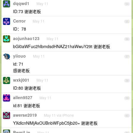
dqqwd1
May 11
54
ID:73 谢谢老板
Cerror
May 11
55
ID：78
aojunhao123
May 11
56
bGl0aWFuc2hlbmdsdHNAZ21haWwuY29t 谢谢老板
yiiouo
May 11
57
id: 71
感谢老板
wxkj001
May 11
58
ID:80 谢谢老板
allen9527
May 11
59
id:81 谢谢老板
awerse2019
May 11 via iPhone
60
YXdlcnNlMjAxOUBnbWFpbC5jb20= 谢谢老板
BerniLin
May 11