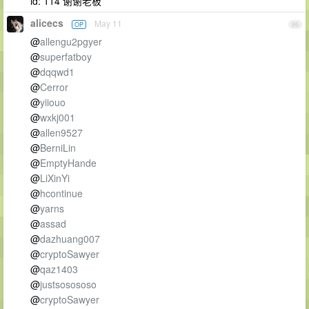
id: 114 谢谢老板
alicecs
May 11
OP
86
@
allengu2pgyer
@
superfatboy
@
dqqwd1
@
Cerror
@
yiiouo
@
wxkj001
@
allen9527
@
BerniLin
@
EmptyHande
@
LiXinYi
@
hcontinue
@
yarns
@
assad
@
dazhuang007
@
cryptoSawyer
@
qaz1403
@
justsosososo
@
cryptoSawyer