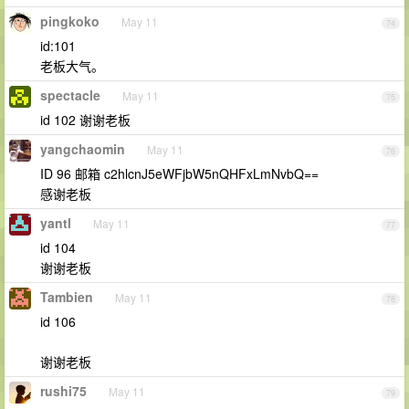
pingkoko
May 11
74
id:101
老板大气。
spectacle
May 11
75
id 102 谢谢老板
yangchaomin
May 11
76
ID 96 邮箱 c2hlcnJ5eWFjbW5nQHFxLmNvbQ==
感谢老板
yantl
May 11
77
id 104
谢谢老板
Tambien
May 11
78
id 106
谢谢老板
rushi75
May 11
79