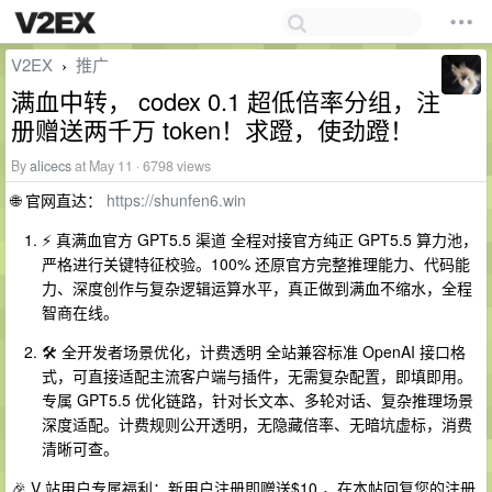
V2EX
推广
›
满血中转， codex 0.1 超低倍率分组，注
册赠送两千万 token！求蹬，使劲蹬！
By
alicecs
at May 11 · 6798 views
🌐 官网直达：
https://shunfen6.win
⚡ 真满血官方 GPT5.5 渠道 全程对接官方纯正 GPT5.5 算力池，
严格进行关键特征校验。100% 还原官方完整推理能力、代码能
力、深度创作与复杂逻辑运算水平，真正做到满血不缩水，全程
智商在线。
🛠️ 全开发者场景优化，计费透明 全站兼容标准 OpenAI 接口格
式，可直接适配主流客户端与插件，无需复杂配置，即填即用。
专属 GPT5.5 优化链路，针对长文本、多轮对话、复杂推理场景
深度适配。计费规则公开透明，无隐藏倍率、无暗坑虚标，消费
清晰可查。
🎉 V 站用户专属福利：新用户注册即赠送$10 ，在本帖回复您的注册