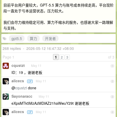
目前平台用户量较大，GPT‑5.5 算力与账号成本持续走高，平台现阶
段一直处于亏本运营状态，压力较大。
我们会尽力维持稳定可用、算力不缩水的服务，也感谢大家一路理解
与支持。
gpt5.5
算力
开发者
268 replies
•
2026-05-12 16:47:32 +08:00
Page 1
1
of 3
2
3
cqustzt
May 11
1
ID：19 ，谢谢老板
alicecs
May 11
OP
2
@
cqustzt
done
Sayonaracc
May 11
3
eXpsMTk5MzAzMDlAZ21haWwuY29t 谢谢老板
alicecs
May 11
OP
4