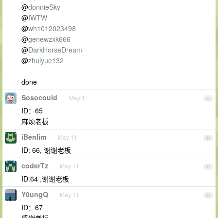
@
donnieSky
@
IWTW
@
wh1012023498
@
genewzxk666
@
DarkHorseDream
@
zhuiyue132
done
Sosocould
May 11
45
ID：65
麻烦老板
iBenlim
May 11
46
ID: 66, 谢谢老板
coderTz
May 11
47
ID:64 ,谢谢老板
Y0ungQ
May 11
48
ID：67