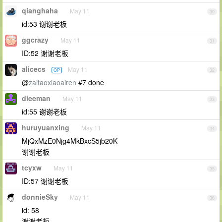
qianghaha
May 11
30
id:53 谢谢老板
ggcrazy
May 11
31
ID:52 谢谢老板
alicecs
May 11
OP
32
@
zaitaoxiaoairen
#7 done
dieeman
May 11
33
id:55 谢谢老板
huruyuanxing
May 11
34
MjQxMzE0Njg4MkBxcS5jb20K
谢谢老板
tcyxw
May 11
35
ID:57 谢谢老板
donnieSky
May 11
36
id: 58
谢谢老板