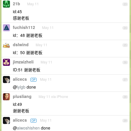
21b
May 11
23
id:45
感谢老板
fuchish112
May 11
24
id：48 谢谢老板
dslwind
May 11
25
id：50 谢谢老板
jimzaizheli
May 11
26
ID:51 谢谢老板
alicecs
May 11
OP
27
@
lylgb
done
plusliang
May 11 via iPhone
28
id:49
谢谢老板
alicecs
May 11
OP
29
@
aiwoshishen
done