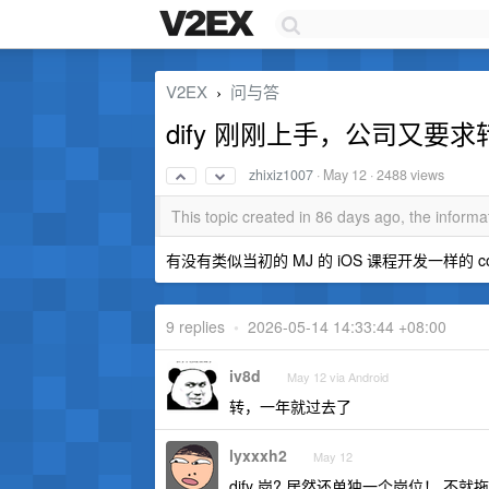
V2EX
问与答
›
dify 刚刚上手，公司又要求转
zhixiz1007
·
May 12
· 2488 views
This topic created in 86 days ago, the infor
有没有类似当初的 MJ 的 iOS 课程开发一样的
9 replies
•
2026-05-14 14:33:44 +08:00
iv8d
May 12 via Android
转，一年就过去了
lyxxxh2
May 12
dify 岗? 居然还单独一个岗位！ 不