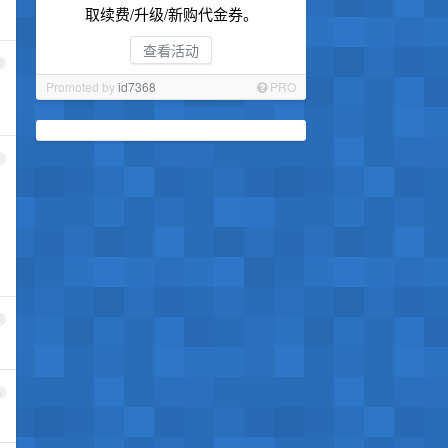
取续费/升级/新购代金券。
查看活动
3
Promoted by
id7368
PRO
4
5
6