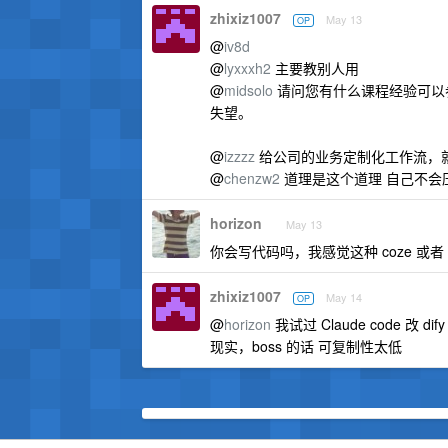
zhixiz1007
May 13
OP
@
iv8d
@
lyxxxh2
主要教别人用
@
midsolo
请问您有什么课程经验可以
失望。
@
izzzz
给公司的业务定制化工作流，
@
chenzw2
道理是这个道理 自己不会
horizon
May 13
你会写代码吗，我感觉这种 coze 或者 di
zhixiz1007
May 14
OP
@
horizon
我试过 Claude code
现实，boss 的话 可复制性太低