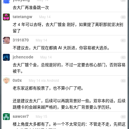
39
去大厂再准备跳一次
tatetangw
May 14
40
才 4 年可以去呀，去大厂镀金 刚好，如果提了离职那就坚决别
留了
3191870
May 14
41
不建议去，大厂现在都搞 AI 大跃进，你容易被大逃杀。
jchencode
May 14
42
去大厂镀个金，总规是好的，不过一定要去核心部门，否则容易
被干。
0x0x
May 14 via Android
43
老东家这都有股票了，也不算小厂了吧。
还是建议去大厂，后续可以再跳背景好一些。双非本的话，后续
跳槽卡的会越来越严格的，要么有大厂背景要么学历好。
sawcer7
May 15
44
楼上角度大多都有了。补一个不太常见的：不管走不走，先把这