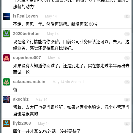
涨薪的动力！
isRealLeven
May 14
22
不走，再忍一年。然后再跳槽。新增再涨 30%
2020beBetter
May 14
23
现在这个行情能给你涨薪，目前公司业务应该还可以。去大厂边
缘业务，感觉还是待现在比较好。
superhero007
May 14
24
如果没有人知道你面试了，还是别走了。实在想走过半年再出去
面试一轮
sakuramanstein
May 14 via Android
25
留
akechiz
May 14
26
留着，去大厂也是当螺丝钉，如果这家业务稳定，混个小管理当
当也是很爽的
ilylx2008
May 14
27
四年一共才涨 20%的话，没必要待了。