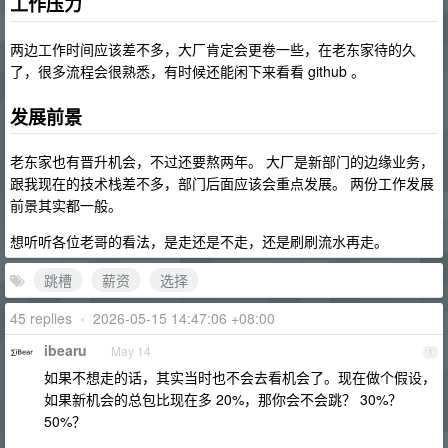
工作压力
两边工作时间应该差不多，大厂肯定会更卷一些，在老东家待的久
了，很多流程会很熟悉，有时候还能闲下来看看 github 。
发展前景
老东家也有晋升机会，不过还要熬两年。 大厂是新部门的边缘业务，
跟我现在的技术栈差不多，部门后面应该会重点发展。 两份工作发展
前景其实都一般。
想听听各位老哥的看法，是走还是不走，还是刷刷流水再走。
跳槽
薪资
选择
45 replies
•
2026-05-15 14:47:06 +08:00
ibearu
May 14
1
如果不想走的话，其实当时也不会去看机会了。现在做个假设，
如果新机会的总包比现在多 20%，那你会不会跳？ 30%？
50%？