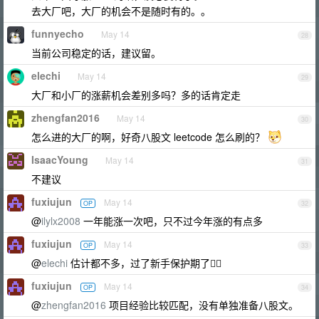
去大厂吧，大厂的机会不是随时有的。。
funnyecho
May 14
28
当前公司稳定的话，建议留。
elechi
May 14
29
大厂和小厂的涨薪机会差别多吗？多的话肯定走
zhengfan2016
May 14
30
怎么进的大厂的啊，好奇八股文 leetcode 怎么刷的？
IsaacYoung
May 14
31
不建议
fuxiujun
May 14
OP
32
@
ilylx2008
一年能涨一次吧，只不过今年涨的有点多
fuxiujun
May 14
OP
33
@
elechi
估计都不多，过了新手保护期了😮‍💨
fuxiujun
May 14
OP
34
@
zhengfan2016
项目经验比较匹配，没有单独准备八股文。