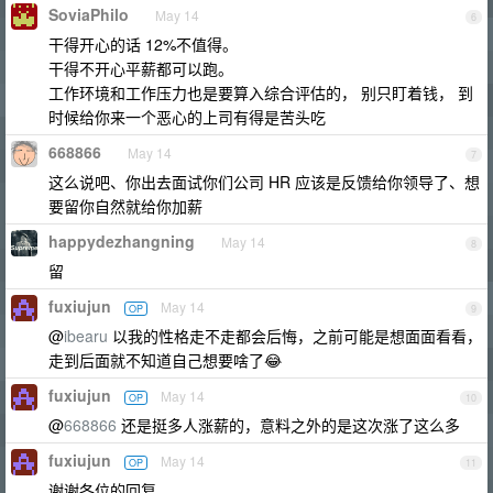
SoviaPhilo
May 14
6
干得开心的话 12%不值得。
干得不开心平薪都可以跑。
工作环境和工作压力也是要算入综合评估的， 别只盯着钱， 到
时候给你来一个恶心的上司有得是苦头吃
668866
May 14
7
这么说吧、你出去面试你们公司 HR 应该是反馈给你领导了、想
要留你自然就给你加薪
happydezhangning
May 14
8
留
fuxiujun
May 14
OP
9
@
ibearu
以我的性格走不走都会后悔，之前可能是想面面看看，
走到后面就不知道自己想要啥了😂
fuxiujun
May 14
OP
10
@
668866
还是挺多人涨薪的，意料之外的是这次涨了这么多
fuxiujun
May 14
OP
11
谢谢各位的回复