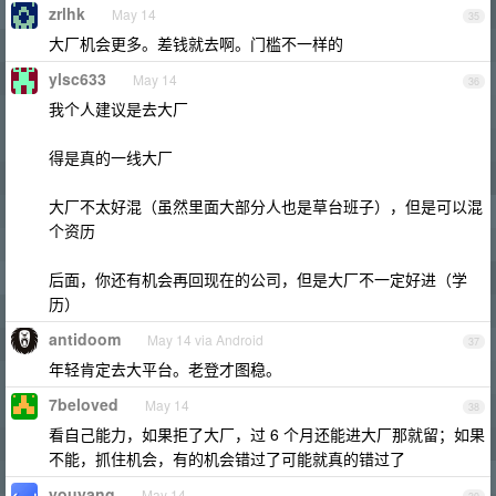
zrlhk
May 14
35
大厂机会更多。差钱就去啊。门槛不一样的
ylsc633
May 14
36
我个人建议是去大厂
得是真的一线大厂
大厂不太好混（虽然里面大部分人也是草台班子），但是可以混
个资历
后面，你还有机会再回现在的公司，但是大厂不一定好进（学
历）
antidoom
May 14 via Android
37
年轻肯定去大平台。老登才图稳。
7beloved
May 14
38
看自己能力，如果拒了大厂，过 6 个月还能进大厂那就留；如果
不能，抓住机会，有的机会错过了可能就真的错过了
youyang
May 14