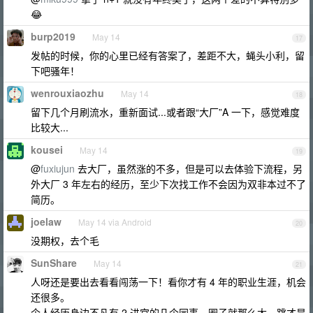
😂
burp2019
May 14
17
发帖的时候，你的心里已经有答案了，差距不大，蝇头小利，留
下吧骚年！
wenrouxiaozhu
May 14
18
留下几个月刷流水，重新面试...或者跟“大厂”A 一下，感觉难度
比较大...
kousei
May 14
19
@
fuxiujun
去大厂，虽然涨的不多，但是可以去体验下流程，另
外大厂 3 年左右的经历，至少下次找工作不会因为双非本过不了
简历。
joelaw
May 14 via Android
20
没期权，去个毛
SunShare
May 14
21
人呀还是要出去看看闯荡一下！看你才有 4 年的职业生涯，机会
还很多。
个人经历身边不凡有 2 进宫的几个同事，圈子就那么大，跳才是