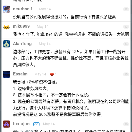
neuthself
May 14
12
说明当前公司发展得也挺好的。当前行情下有这么多涨薪
miku999
May 14
13
我也 4 年了, 能拿 n+1 的话, 我会考虑走, 不能的话损失一大笔啊
AlanTeng
May 14
14
边缘部门，工作更卷，涨薪只有 12%。如果目前工作干的挺开
心，压力也不大的话不建议跳，性价比不高，而且非核心业务裁
员风险很大。
Essaim
May 14
1
15
我觉得 12%薪资不值得。
1. 边缘业务风险大。
2. 技术展基本相同，不一定会有什么成长。
3. 现在的公司既然有涨薪，有晋升机会，说明现在的公司盈利能
力还行，这个大环境下还算不错的公司了。
前提情况是这 20%涨薪不是你提离职后给你涨得。
fuxiujun
May 14
OP
16
@
miku999
拿了 n+1 就没有年终奖了，这两个差的不算特别多