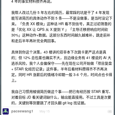
4 年的事实材料攒齐再说。
我帮人改过几份 5 年左右的简历，最常踩的坑是干了 4 年发现
能写进简历的具体动作不到 5 条——不是没做事，是当时没记下
来。「负责 XX 模块」这种话 HR 看不到信号，真正过初筛靠的
是「优化 XX 让 QPS 从 X 提到 Y 」「主导迁移把响应时间砍
30%」这种动作+数据。这部分东西时间越久越难补，跳走前补
和走后半年再补完全两回事。
具体到你这个决策，43 楼讲的双非本下次跳卡更严这点是真
的；但 12% 总包差也确实不大，且边缘业务有 41 楼说的 AI 大
逃杀风险，我个人会偏保守——先在现在公司开始做「项目复盘
+ STAR 化经历记录」这件事，半年后看材料攒得齐不齐再决
定。同时 HR 涨薪后的情绪冷却期一般 3-6 个月，时间点也卡得
上。
我自己习惯用棱镜简历做这个事——把已有经历按 STAR 重写、
对着目标 JD 看关键词缺什么，输出能直接用。不过工具是次要
的，关键别等到要跳了才回头翻 git log 找证据。
paceewang1
May 15
45