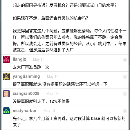
想走的原因是待遇？发展机会？还是想要试试自己的水平？
如果现在不走，后面还会有类似的机会吗？
我觉得回答完这几个问题，应该能够更清晰。每个人的性格不一
样，所以我们的答案只能去参考，我的性格属于不跳一定会后
悔，所以我会走，之前有过类似的经验，从小厂跳到中厂，结果
被裁员，但是最后竟然进到了大厂
liangjx
May 14
2
去大厂再准备跳一次
yangtianming
May 14
3
提了离职那就走,没有提离职的话感觉还可以考虑一下
xiangran0028
May 14
4
没提离职就别走了，12%不值得。
mistyharbor
May 14
5
先不走，拿几个月新工资再跳，这时候计算 base 就可以按新的
来了