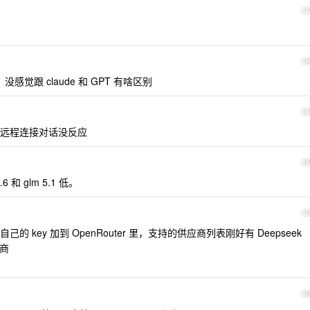
1
1
感觉跟 claude 和 GPT 有啥区别
1
远程连接对话没反应
1
2.6 和 glm 5.1 低。
1
你自己的 key 加到 OpenRouter 里，支持的供应商列表刚好有 Deepseek
应商
1