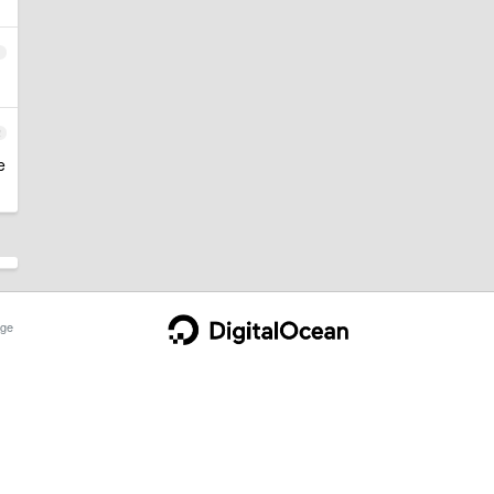
1
2
e
ge