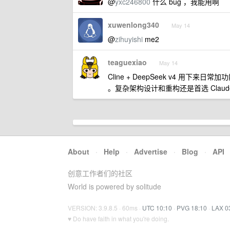
@
yxc246800
什么 bug ，我能用啊
xuwenlong340
May 14
@
zihuyishi
me2
teaguexiao
May 14
Cline + DeepSeek v4 用下来
。复杂架构设计和重构还是首选 Claud
About
·
Help
·
Advertise
·
Blog
·
API
创意工作者们的社区
World is powered by solitude
VERSION: 3.9.8.5 · 60ms ·
UTC 10:10
·
PVG 18:10
·
LAX 0
♥ Do have faith in what you're doing.