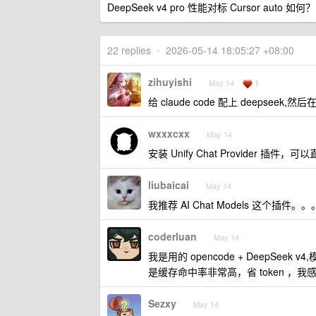
DeepSeek v4 pro 性能对标 Cursor auto 如何？
22 replies
•
2026-05-14 18:05:27 +08:00
zihuyishi
1
May 14
给 claude code 配上 deepseek,
wxxxcxx
May 14
安装 Unify Chat Provider 插件，可以
liubaicai
May 14
我推荐 AI Chat Models 这个插件。。
coderluan
May 14
我是用的 opencode + DeepSee
是缓存命中率非常高，省 token ，
Sezxy
May 14