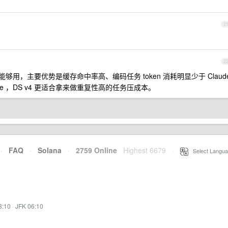
2
2
日常加功能够用，主要优势是缓存命中率高、编码任务 token 消耗明显少于 Claud
e ，DS v4 更适合拿来做重复性高的任务压成本。
·
FAQ
·
Solana
·
2759 Online
Highest 6679
·
Select Langua
3:10
·
JFK 06:10