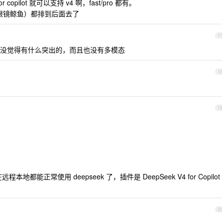
r copilot 就可以支持 v4 啊，fast/pro 都有。
t (戴黑框眼镜鲸鱼）都排到后面去了
1
没觉得有什么突出的，而且也没有多模态
1
1
现在远程本地都能正常使用 deepseek 了，插件是 DeepSeek V4 for Copilot
2