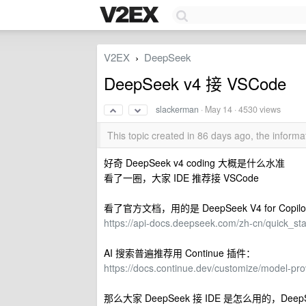
V2EX
DeepSeek
›
DeepSeek v4 接 VSCode
slackerman
·
May 14
· 4530 views
This topic created in 86 days ago, the infor
好奇 DeepSeek v4 coding 大概是什么水准
看了一圈，大家 IDE 推荐接 VSCode
看了官方文档，用的是 DeepSeek V4 for Copilot
https://api-docs.deepseek.com/zh-cn/quick_star
AI 搜索普遍推荐用 Continue 插件：
https://docs.continue.dev/customize/model-pr
那么大家 DeepSeek 接 IDE 是怎么用的，DeepSeek V