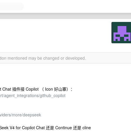
mation mentioned may be changed or developed.
 Chat 插件接 Copilot （ Icon 好山寨）：
t/agent_integrations/github_copilot
oviders/more/deepseek
4 for Copilot Chat 还是 Continue 还是 cline