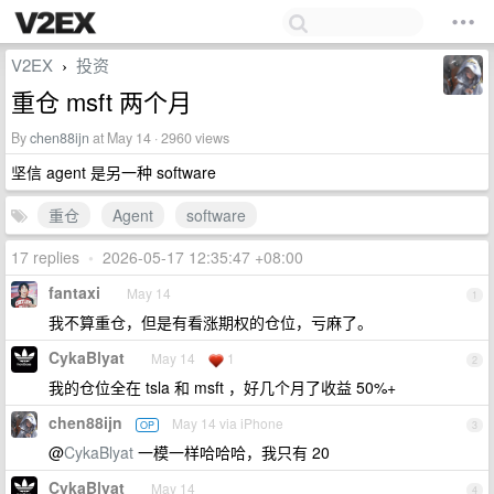
V2EX
投资
›
重仓 msft 两个月
By
chen88ijn
at May 14 · 2960 views
坚信 agent 是另一种 software
重仓
Agent
software
17 replies
•
2026-05-17 12:35:47 +08:00
fantaxi
May 14
1
我不算重仓，但是有看涨期权的仓位，亏麻了。
CykaBlyat
May 14
1
2
我的仓位全在 tsla 和 msft ，好几个月了收益 50%+
chen88ijn
May 14 via iPhone
OP
3
@
CykaBlyat
一模一样哈哈哈，我只有 20
CykaBlyat
May 14
4