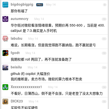
bigdogbigpig
May 14
PRO
9
那你有福了
autumncry
May 14
10
华尔街对微软看涨情绪很重，预期价再 550-600 ，当前是 400.
call/put 是 7:3.确实是入手时机
labubu
May 14
11
难说，长期看涨，但是我觉得跑不赢纳指，跑不赢就是亏
fgodt
May 14
12
我期权都 roll 两回了，再不涨就准备跑了
beisilu
May 14
13
github 的 copilot 大幅涨价
我的推断是，卖方市场，微软的算力根本不愁卖
Xxxxxxxxxxxxxxx1
May 14
14
不看好，日薄西山，倒不是不会涨，只是老登了没太大想象力
DICK23
May 14
15
买软件不如买硬件