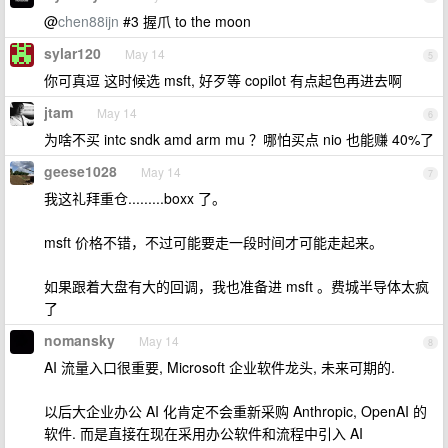
@
chen88ijn
#3 握爪 to the moon
sylar120
May 14
5
你可真逗 这时候选 msft, 好歹等 copilot 有点起色再进去啊
jtam
May 14
6
为啥不买 intc sndk amd arm mu ？哪怕买点 nio 也能赚 40%了
geese1028
May 14
7
我这礼拜重仓.........boxx 了。
msft 价格不错，不过可能要走一段时间才可能走起来。
如果跟着大盘有大的回调，我也准备进 msft 。费城半导体太疯
了
nomansky
May 14
8
AI 流量入口很重要, Microsoft 企业软件龙头, 未来可期的.
以后大企业办公 AI 化肯定不会重新采购 Anthropic, OpenAI 的
软件. 而是直接在现在采用办公软件和流程中引入 AI