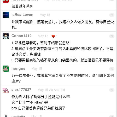
留着过年系列
isRealLeven
May 15
70
让我来骂醒你：煞笔玩意儿，找这种女人做女朋友，有你自己受
的。
Conan1412
May 15
1
71
1.彩礼还早着呢，暂时不结婚就忽略
2.每周点个外卖奶茶都做不到的话那真的经济比较困难了，不建
议谈恋爱，先赚钱
3.只要买智商税的钱不是从你口袋里掏的，就当没看见不要评价
hongns
May 15
72
万一偶尔失业，或者其它资金有个不方便的时候，请问阁下如何
应对？
alex177027
May 15 via Android
73
作为外人除了劝你分手还能是什么🤣
这个比非艹不可吗？🤣
bro 自己留着也算给兄弟们着想了
majiajia
May 15
74