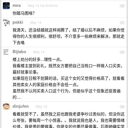
mns
May 14 via Android
20
你踏马图啥？
pekki
May 14
21
我滴天，还没结婚就这样闹腾了，结了婚以后不麻烦，如果你觉
得你的人生很顺利，很舒坦，不介意多一些麻烦来解决，那就走
下去咯
Bijiabo
May 14
22
楼上劝分的好多...理性一点。
我看楼主提到彩礼，既然女方要把自己当牲口一样做人口买卖，
最好就事论事。
如果现在日租不划算的话，买这个女的又觉得价格高了，就看看
其他卖女人的家庭价格会不会低一点。
虽然我不认同买卖人口这个行为，但是似乎这个现象还挺普遍
的....
dinjufen
May 14
23
看着就受不了，虽然我之前也跟我老婆争吵过类似的，但没你这
么夸张，要每周一个小惊喜。。我就说我也是人，我也需要情绪
价值，我是男的要做事，你是女的也要尽量做事，后面她确实学