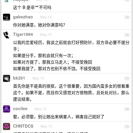
这个 B 是非艹不可吗
gabezhao
May 15
75
你对她满意，她对你满意吗？
Tiger1994
May 15
76
以我的恋爱经历，我谈之前就会打好预防针，双方非必要不提分
手；
如果提分手，那机会就只有一次；
如果对方提了，那我立马走人；不接受挽回
如果我提了，那对方也别不依不饶。不接受挽回
bk201
May 15
77
首先你是不是真的很抠，这个很重要，因为国内蛮多女的很看重
这个。如果不是，而且你又感觉对方很物质，且处处对比，那么
建议结束。
cocilee
May 15
78
娶，必须娶，别让她出来祸害人，祸害自己就好了
CHNTDCS
May 15
79