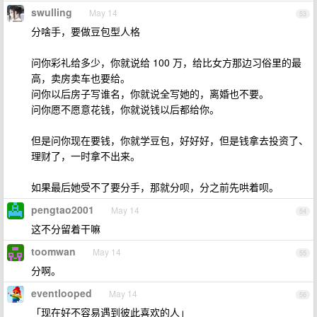
swulling
May 14
53
分啥手，要做豆包型人格
问你彩礼给多少，你就说给 100 万，给比女方那边习俗里的最
高，卖房卖车也要给。
问你以后房子写谁名，你就说全写她的，离婚也不要。
问你愿不愿意花钱，你就说钱以后都给你。
但是问你现在要钱，你就学豆包，好好好，但是钱拿去投资了、
理财了，一时拿不出来。
如果最后她受不了要分手，那就分呗，分之前先哄着呗。
pengtao2001
May 14
54
这不分留着干嘛
toomwan
May 14
55
分啊。
eventlooped
May 14
56
「现在好不容易遇到彼此喜欢的人」