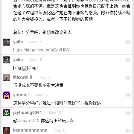
合她心底的不满。但是这也会证明你也觉得自己配不上她，她会
在这个过程继续强化这种她在向下兼容的感受。除非你持续不断
的加大金钱投入，或者一下子拉爆她的预期。
总结：分手吧，别想着改变别人
yalin
May 15
86
https://imgur.com/a/hGcVHSN
yalin
May 15
87
[img]
[/img]
MaxwellX
May 15
88
沉没成本不要影响重大决策
yiroonli
May 15
89
这种早分早好，难过一段时间就好了，祝你好运
jayhuang0044
May 15
90
@
Conan1412
你这纯正经玩...👍
kennnnnnnnnnn
May 15
91