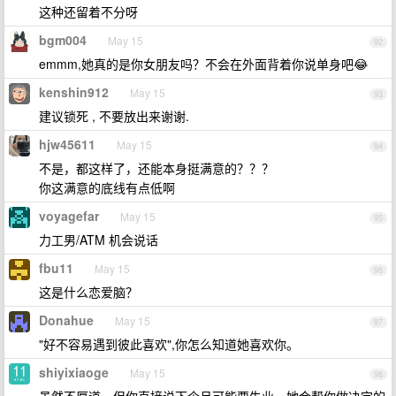
这种还留着不分呀
bgm004
May 15
92
emmm,她真的是你女朋友吗？不会在外面背着你说单身吧😂
kenshin912
May 15
93
建议锁死 , 不要放出来谢谢.
hjw45611
May 15
94
不是，都这样了，还能本身挺满意的？？？
你这满意的底线有点低啊
voyagefar
May 15
95
力工男/ATM 机会说话
fbu11
May 15
96
这是什么恋爱脑？
Donahue
May 15
97
"好不容易遇到彼此喜欢",你怎么知道她喜欢你。
shiyixiaoge
May 15
98