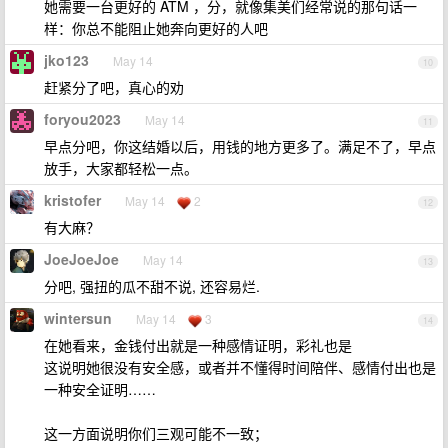
她需要一台更好的 ATM ，分，就像集美们经常说的那句话一
样：你总不能阻止她奔向更好的人吧
jko123
May 14
10
赶紧分了吧，真心的劝
foryou2023
May 14
11
早点分吧，你这结婚以后，用钱的地方更多了。满足不了，早点
放手，大家都轻松一点。
kristofer
May 14
2
12
有大麻？
JoeJoeJoe
May 14
13
分吧, 强扭的瓜不甜不说, 还容易烂.
wintersun
May 14
3
14
在她看来，金钱付出就是一种感情证明，彩礼也是
这说明她很没有安全感，或者并不懂得时间陪伴、感情付出也是
一种安全证明……
这一方面说明你们三观可能不一致；