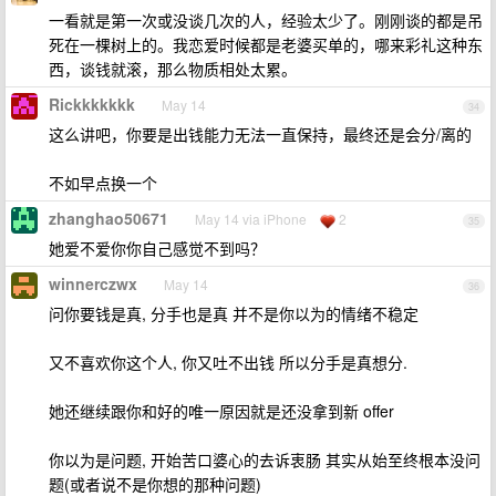
一看就是第一次或没谈几次的人，经验太少了。刚刚谈的都是吊
死在一棵树上的。我恋爱时候都是老婆买单的，哪来彩礼这种东
西，谈钱就滚，那么物质相处太累。
Rickkkkkkk
May 14
34
这么讲吧，你要是出钱能力无法一直保持，最终还是会分/离的
不如早点换一个
zhanghao50671
May 14 via iPhone
2
35
她爱不爱你你自己感觉不到吗？
winnerczwx
May 14
36
问你要钱是真, 分手也是真 并不是你以为的情绪不稳定
又不喜欢你这个人, 你又吐不出钱 所以分手是真想分.
她还继续跟你和好的唯一原因就是还没拿到新 offer
你以为是问题, 开始苦口婆心的去诉衷肠 其实从始至终根本没问
题(或者说不是你想的那种问题)