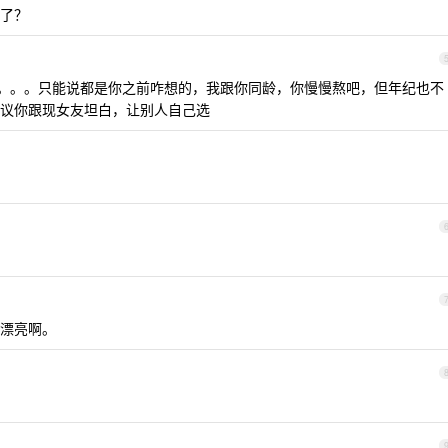
了？
办啊。。。只能说都是你之前咋想的，我跟你同龄，你慢慢熬吧，但年纪也不
议你跟现女友坦白，让别人自己选
漂亮啊。