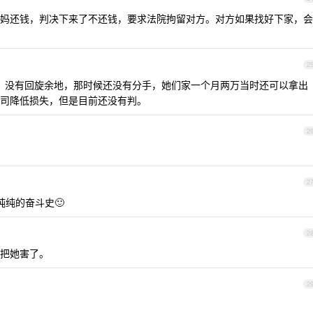
妈还钱，判决下来了不还钱，要求法院拘留对方。对方如果找好下家，会
2
，没有回旋余地，那时候还没有分手，她们家一个月两万当时还可以拿出
司降低损失，但是目前还没有判。
2
2
纯的奋斗史🙂
2
把她害了。
2