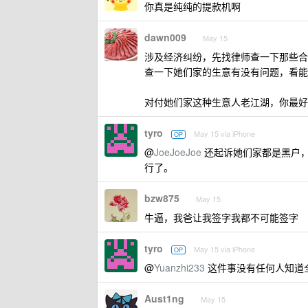
你真是纯纯的提款机啊
dawn009
May 15
涉及经济纠纷，先找律师查一下那些合
查一下她们家的生意有没有问题，看能
对付她们家这种生意人老江湖，你最好
tyro
May 15 via iPhone
OP
@
JoeJoeJoe
还起诉她们家都是黑户
行了。
bzw875
May 15
牛逼，我爸让我签字我都不可能签字
tyro
May 15 via iPhone
OP
@
Yuanzhi233
这件事没有任何人知道
Aust1ng
May 15