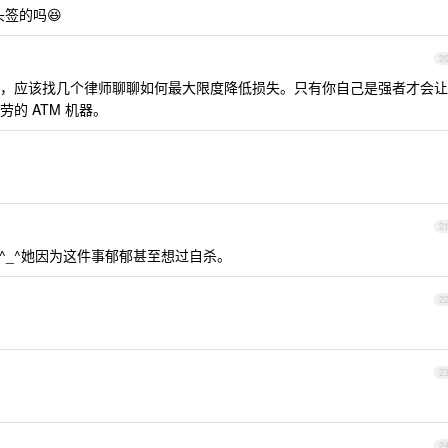
签的吗😆
2
，应该找几个律师聊聊如何最大限度降低损失。只有你自己是强者才会让
的 ATM 机器。
2
^_^她因为这件事郁郁甚至想过自杀。
2
2
2