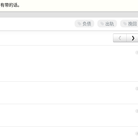
没有带的话。
负债
出轨
挽回
❮
❯