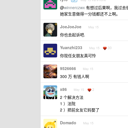
OP
@
winnerczwx
有想过后果啊，我过去
她家生意做得一分钱都还不上啊。
JoeJoeJoe
May 15
你也去起诉吧.
Yuanzhi233
30
May 15
你现任女朋友真可怜
9526666
May 15
300 万 有钱人啊
x86
2
May 15
2 个解决方法
1 ）法院
2 ）把前女友它妈娶了
Domado
May 15