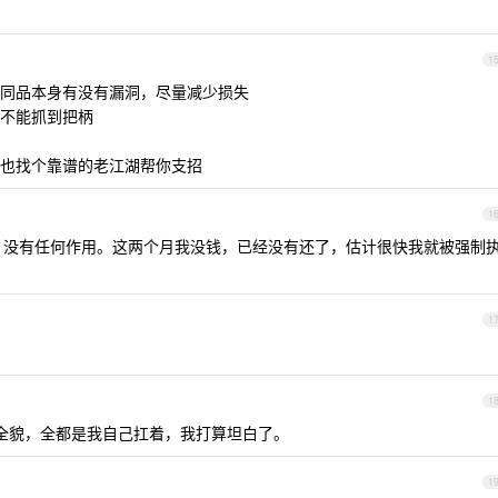
1
同品本身有没有漏洞，尽量减少损失
不能抓到把柄
也找个靠谱的老江湖帮你支招
1
，没有任何作用。这两个月我没钱，已经没有还了，估计很快我就被强制
1
1
全貌，全都是我自己扛着，我打算坦白了。
1