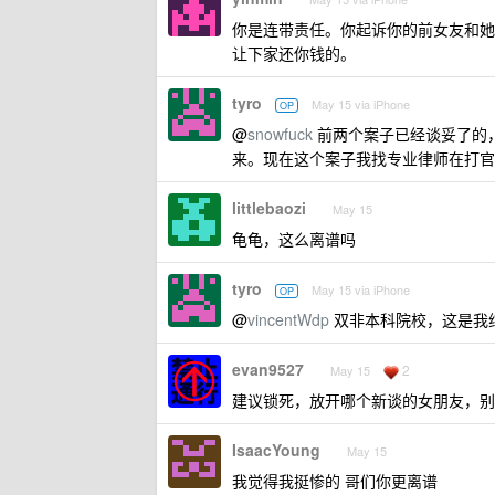
你是连带责任。你起诉你的前女友和她
让下家还你钱的。
tyro
May 15 via iPhone
OP
@
snowfuck
前两个案子已经谈妥了的
来。现在这个案子我找专业律师在打官
littlebaozi
May 15
龟龟，这么离谱吗
tyro
May 15 via iPhone
OP
@
vincentWdp
双非本科院校，这是我纯
evan9527
2
May 15
建议锁死，放开哪个新谈的女朋友，别
IsaacYoung
May 15
我觉得我挺惨的 哥们你更离谱