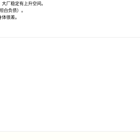
万，大厂稳定有上升空间。
未坦白负债）。
岁身体很差。