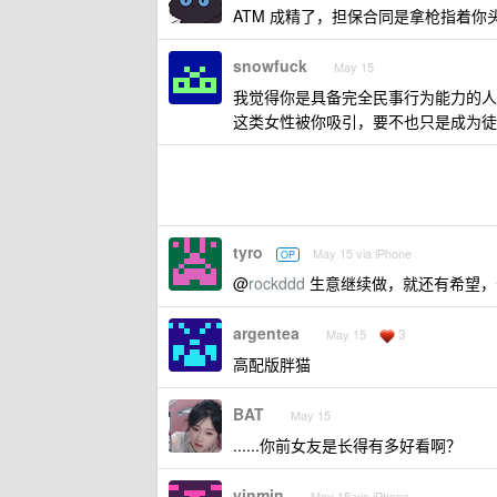
ATM 成精了，担保合同是拿枪指着你头
snowfuck
May 15
我觉得你是具备完全民事行为能力的人
这类女性被你吸引，要不也只是成为徒劳
tyro
May 15 via iPhone
OP
@
rockddd
生意继续做，就还有希望，
argentea
3
May 15
高配版胖猫
BAT
May 15
......你前女友是长得有多好看啊？
yinmin
May 15 via iPhone