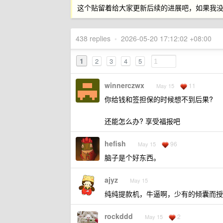
这个贴留着给大家更新后续的进展吧，如果我
438 replies
•
2026-05-20 17:12:02 +08:00
1
2
3
4
5
winnerczwx
11
May 15
你给钱和签担保的时候想不到后果?
还能怎么办? 享受福报吧
hefish
96
May 15
脑子是个好东西。
ajyz
May 15
纯纯提款机，牛逼啊，少有的倾囊而授
rockddd
2
May 15