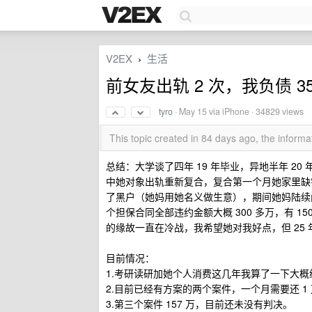
V2EX
生活
›
前女友出轨 2 次，我负债 35
tyro
·
May 15
via iPhone · 34829 views
This topic created in 84 days ago, the infor
总结：大学谈了四年 19 年毕业，异地半年 2
中她对象出轨重新复合，复合第一个月她家里缺钱
了黑户（她妈用她名义做生意），期间她妈陆续问
个担保合同全部违约金额大概 300 多万，有 
的缘故一直在冷战，我希望她对我好点，但 25 
目前情况：
1.考研读研加她个人消费这几年我算了一下大概给
2.目前已经有方案的两个案件，一个月需要还 1
3.第三个案件 157 万，目前还未没有判决。