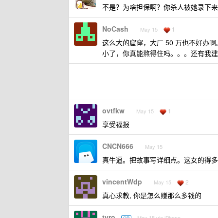
不是？为啥担保啊？你杀人被她录下来
NoCash
1
May 15
这么大的窟窿，大厂 50 万也不好
小了，你真能熬得住吗。。。还有我建
ovtfkw
1
May 15
享受福报
CNCN666
May 15
真牛逼。把故事写详细点。这女的得多
vincentWdp
2
May 15
真心求教, 你是怎么赚那么多钱的
tyro
May 15 via iPhone