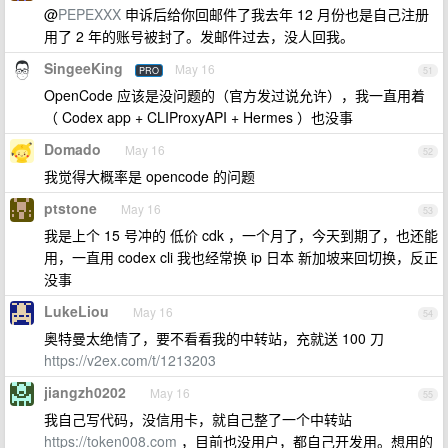
@
PEPEXXX
申诉后给你回邮件了我去年 12 月份也是自己注册
用了 2 年的账号被封了。发邮件过去，没人回我。
SingeeKing
May 16
PRO
51
OpenCode 应该是没问题的（官方发过说允许），我一直用着
（ Codex app + CLIProxyAPI + Hermes ）也没事
Domado
May 16
52
我觉得大概率是 opencode 的问题
ptstone
May 16
53
我是上个 15 号冲的 低价 cdk ，一个月了，今天到期了，也还能
用，一直用 codex cli 我也经常换 ip 日本 新加坡来回切换，反正
没事
LukeLiou
May 16
54
奥特曼太绝情了，要不看看我的中转站，充就送 100 刀
https://v2ex.com/t/1213203
jiangzh0202
May 16
55
我自己写代码，没信用卡，就自己整了一个中转站
https://token008.com
，目前也没用户，都自己开发用。想用的