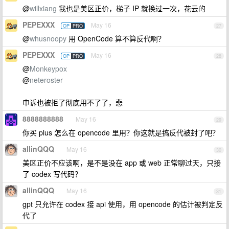
@
willxiang
我也是美区正价，梯子 IP 就换过一次，花云的
PEPEXXX
May 16
OP
PRO
27
@
whusnoopy
用 OpenCode 算不算反代啊？
PEPEXXX
May 16
OP
PRO
28
@
Monkeypox
@
neteroster
申诉也被拒了彻底用不了了，悲
8888888888
May 16
29
你买 plus 怎么在 opencode 里用？你这就是搞反代被封了吧？
allinQQQ
May 16
30
美区正价不应该啊，是不是没在 app 或 web 正常聊过天，只接
了 codex 写代码？
allinQQQ
May 16
31
gpt 只允许在 codex 接 api 使用，用 opencode 的估计被判定反
代了