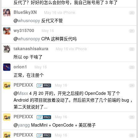
反代了？好好的怎么会封你号，我自己账号用了 3 年了
BlueSkyXN
May 16 via iPhone
20
@
whusnoopy
反代又不管
wy315700
May 16
21
@
whusnoopy
CPA 这种算反代吗
takanashisakura
May 16 via iPhone
22
所以 op 干啥了
orion1
May 16
23
正常，在注册个
PEPEXXX
May 16
OP
PRO
24
@
Msxx
4 月 20 开的，开完之后接的 OpenCode 写了个
Android 的项目就放着没动了。然后前天修了几个前端的 bug ，
第二天就说封了...
PEPEXXX
May 16
OP
PRO
25
@
yangg
MacMini + OpenCode + 美区梯子
PEPEXXX
May 16
OP
PRO
26