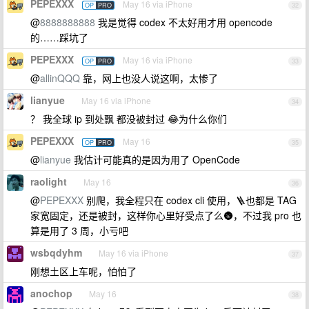
PEPEXXX
May 16 via iPhone
OP
PRO
32
@
8888888888
我是觉得 codex 不太好用才用 opencode
的……踩坑了
PEPEXXX
May 16 via iPhone
OP
PRO
33
@
allinQQQ
靠，网上也没人说这啊，太惨了
lianyue
May 16 via iPhone
34
？ 我全球 ip 到处飘 都没被封过 😂为什么你们
PEPEXXX
May 16
OP
PRO
35
@
lianyue
我估计可能真的是因为用了 OpenCode
raolight
May 16
36
@
PEPEXXX
别爬，我全程只在 codex cli 使用，🪜也都是 TAG
家宽固定，还是被封，这样你心里好受点了么🌚，不过我 pro 也
算是用了 3 周，小亏吧
wsbqdyhm
May 16 via iPhone
37
刚想土区上车呢，怕怕了
anochop
May 16
38