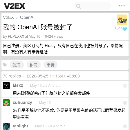
V2EX
OpenAI
›
我的 OpenAI 账号被封了
3.93
By
PEPEXXX
at May 16 · 10424 views
自己注册，美区订阅的 Plus ，只有自己在使用也被封号了，啥情况
啊，有没有人有申诉经验
账号
封号
申诉
73 replies
•
2026-05-25 11:16:41 +08:00
Msxx
May 16 via Android
1
用来破限搞逆向了？貌似封之前都会发邮件
xuhuanzy
May 16
2
o÷几乎不解封也不退款, 你要是用苹果充值的话可以跟苹果发起
申诉看看
raolight
May 16 via Android
3