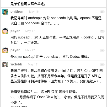
兄弟们也可以薅点羊毛。
phithon
May 16
56
我记得当时 anthropic 封杀 opencode 的时候，openai 不是还
说自己和 opencode 合作么。。。
psyer
May 17
57
用的 sub2api ，20 刀正规付费，平时正规用途（ coding 、日常
对话），一切正常。
psyer
May 17
58
@
psyer
sub2api 用于 openclaw ，然后 Codex 编码。
wclebb
May 17
59
我帐户被封，我从年初白嫖用 Gemini 之后，因为 ChatGPT 回
答太自信性幻觉，从而不用至今半年，但是我还是开了 API 在一
些沉浸性翻译翻译插件用（因为充了 10 美元，只能继续用）。
难道这也算吗？……这 API 只在 沉浸性翻译。
2 、3 月尝鲜填了 OpenClaw 跑过一小会，但是不好用我又关闭
不跑了。