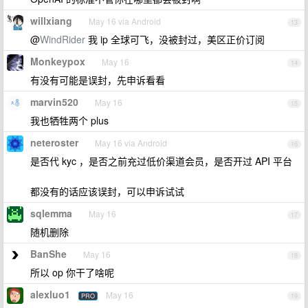
willxiang
May 16 via Android
13
@
WindRider
我 ip 全球可飞，没被封过，美区正价订阅
Monkeypox
May 16
14
有没有可能是误封，先申诉看看
marvin520
May 16
15
我也牺牲两个 plus
neteroster
May 16 via Android
16
是否代 kyc ，是否之前充过低价渠道会员，是否开过 API 平台
都没有的话应该误封，可以申诉试试
sqlemma
May 16
17
随机删除
BanShe
May 16
18
所以 op 你干了啥呢
alexluo1
May 16
PRO
19