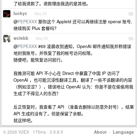
了给我退款了。退款理由我选的是其他。
luckyc
May 25
72
@
PEPEXXX
那你这个 AppleId 还可以再继续注册 openai 账号,
继续购买 Plus 套餐吗?
wclebb
May 25
73
@
PEPEXXX
#69 凌晨收到通知，OpenAI 邮件通知我并称错误
地封我账号，并恢复了我的帐号访问权限。
随便吧，能恢复访问就行。
我推测可能 API 不小心在 Direct 中暴露了中国 IP 访问了
OpenAI ，也可能沉浸性翻译工具，翻译了一些不该翻译的内容
（例如涩涩？），错误地让 OpenAI 认为：你是不是在偷偷用我
生成了不得见人的东西？
反正恢复时，我查看了 API （准备去删除以防意外封号），结果
API 生成的没有了，但是保留了余额。
就这样吧。
© 2026 V2EX · 175ms · 3.9.8.5
About
·
Language