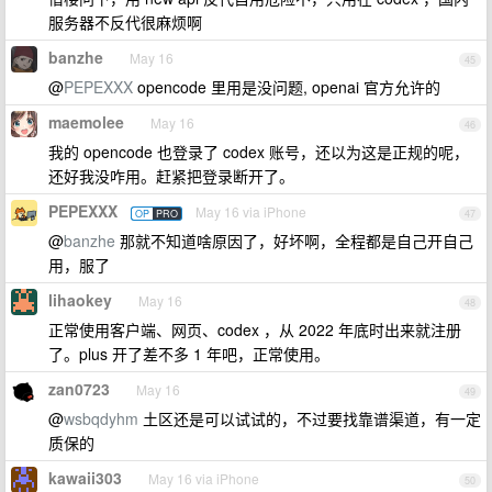
服务器不反代很麻烦啊
banzhe
May 16
45
@
PEPEXXX
opencode 里用是没问题, openai 官方允许的
maemolee
May 16
46
我的 opencode 也登录了 codex 账号，还以为这是正规的呢，
还好我没咋用。赶紧把登录断开了。
PEPEXXX
May 16 via iPhone
OP
PRO
47
@
banzhe
那就不知道啥原因了，好坏啊，全程都是自己开自己
用，服了
lihaokey
May 16
48
正常使用客户端、网页、codex ，从 2022 年底时出来就注册
了。plus 开了差不多 1 年吧，正常使用。
zan0723
May 16
49
@
wsbqdyhm
土区还是可以试试的，不过要找靠谱渠道，有一定
质保的
kawaii303
May 16 via iPhone
50