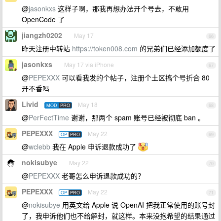
@
jasonkxs
这样子啊，那我再想办法开个号去，不敢用
OpenCode 了
jiangzh0202
May 17
66
昨天注册中转站
https://token008.com
的兄弟们已经添加额度了
jasonkxs
May 17 via iPhone
67
@
PEPEXXX
可以看我发的个帖子，注册个土区搞个号折合 80
开不香吗
Livid
May 18
MOD
PRO
68
@
PerFectTime
谢谢，那两个 spam 账号已经被彻底 ban 。
PEPEXXX
May 22
OP
PRO
69
@
wclebb
我在 Apple 申诉退款成功了
nokisubye
May 22
70
@
PEPEXXX
老哥怎么申诉退款成功的？
PEPEXXX
May 22
OP
PRO
71
@
nokisubye
用英文给 Apple 说 OpenAI 把我正常使用的账号封
了，我申诉他们也不给解封，就这样。本来没抱希望的结果通过