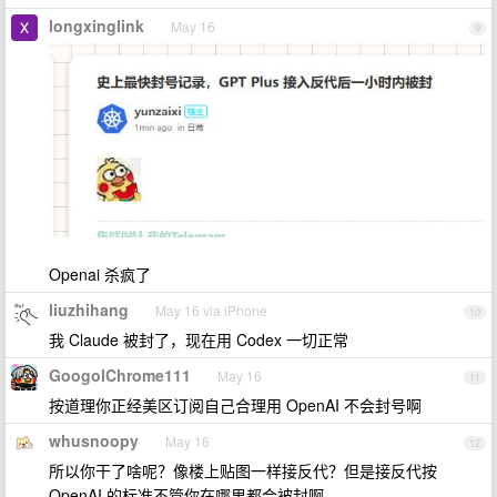
longxinglink
May 16
9
Openai 杀疯了
liuzhihang
May 16 via iPhone
10
我 Claude 被封了，现在用 Codex 一切正常
GoogolChrome111
May 16
11
按道理你正经美区订阅自己合理用 OpenAI 不会封号啊
whusnoopy
May 16
12
所以你干了啥呢？像楼上贴图一样接反代？但是接反代按
OpenAI 的标准不管你在哪里都会被封啊