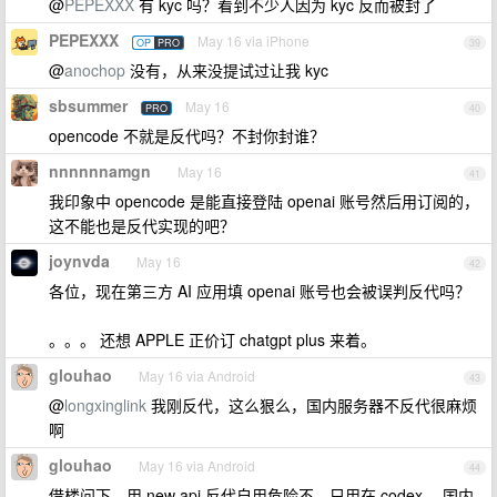
@
PEPEXXX
有 kyc 吗？看到不少人因为 kyc 反而被封了
PEPEXXX
May 16 via iPhone
OP
PRO
39
@
anochop
没有，从来没提试过让我 kyc
sbsummer
May 16
PRO
40
opencode 不就是反代吗？不封你封谁？
nnnnnnamgn
May 16
41
我印象中 opencode 是能直接登陆 openai 账号然后用订阅的，
这不能也是反代实现的吧？
joynvda
May 16
42
各位，现在第三方 AI 应用填 openai 账号也会被误判反代吗？
。。。 还想 APPLE 正价订 chatgpt plus 来着。
glouhao
May 16 via Android
43
@
longxinglink
我刚反代，这么狠么，国内服务器不反代很麻烦
啊
glouhao
May 16 via Android
44
借楼问下，用 new api 反代自用危险不，只用在 codex ，国内