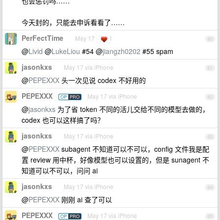
也会惩罚吗……
今天封的，只能去申诉看看了……
PerFectTime
May 17
1
60
@
Livid
@
LukeLiou
#54 @
jiangzh0202
#55 spam
jasonkxs
May 17 via iPhone
61
@
PEPEXXX
头一次见说 codex 不好用的
PEPEXXX
May 17 via iPhone
OP
PRO
62
@
jasonkxs
为了省 token 不同的活儿交给不同的模型去做的，
codex 也可以这样搞了吗？
jasonkxs
May 17 via iPhone
63
@
PEPEXXX
subagent 不知道可以不可以，config 文件我是配
置 review 用中杯，好像模型也可以设置的，但是 sunagent 不
知道可以不可以，问问 ai
jasonkxs
May 17 via iPhone
64
@
PEPEXXX
刚刚 ai 查了可以
PEPEXXX
May 17 via iPhone
OP
PRO
65