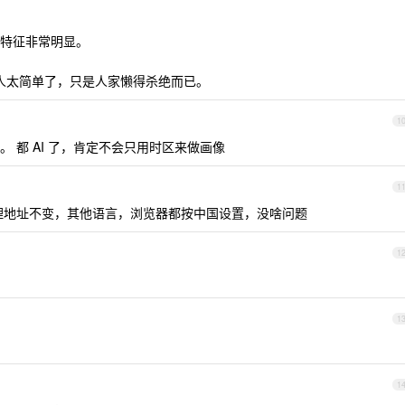
特征非常明显。
国人太简单了，只是人家懒得杀绝而已。
1
 都 AI 了，肯定不会只用时区来做画像
1
，除了代理地址不变，其他语言，浏览器都按中国设置，没啥问题
1
1
1