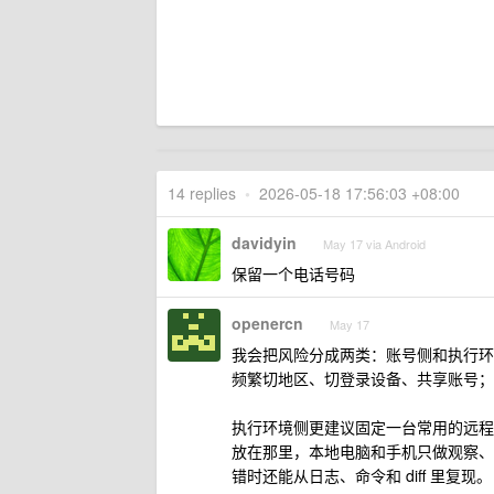
14 replies
•
2026-05-18 17:56:03 +08:00
davidyin
May 17 via Android
保留一个电话号码
openercn
May 17
我会把风险分成两类：账号侧和执行环
频繁切地区、切登录设备、共享账号； A
执行环境侧更建议固定一台常用的远程开发机或
放在那里，本地电脑和手机只做观察、
错时还能从日志、命令和 diff 里复现。