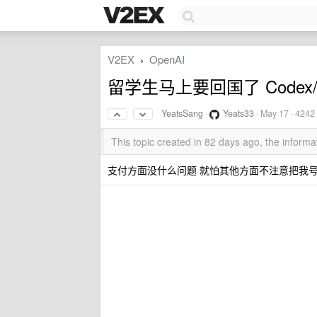
V2EX
OpenAI
›
留学生马上要回国了 Codex
YeatsSang
·
Yeats33
·
May 17
· 4242
This topic created in 82 days ago, the infor
支付方面没什么问题 就怕其他方面不注意把我