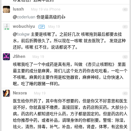
lusxh
May 19 via iPhone
40
@
coderluan
你是最高级的👍
wobuchiyu
May 19
OP
41
@
fxxkgw
主要是咳嗽了。之前好几次 咳嗽拖到最后都要去挂
水，前后折腾很久了。所以现在一咳嗽 就去医院了。 发烧这种
还好。咳嗽 扛不住，说话都说不了。
JShen
May 19
42
咳嗽我吃了一个中成药是真有用，叫做 《杏贝止咳颗粒》 里面
最主要的成分是麻黄，哥们儿这个处方药你去吃吃看，一吃一个
不咳嗽。麻黄的主要作用是松弛器官，麻痹神经，让你快速入
眠，吃了睡的跟猪一样的。
Nexora
May 19
43
医生给你开药了，其中有你不想要的，但是你又不好意思和医生
说不好，你就直接不缴费，直接回家，去药店购买药。大部分小
病，药店的人都知道吃什么药，方子都是固定的。但是药店的人
给你推荐中药，或者补品，调理身体的你都别要。警惕：除湿，
祛火，清热，排毒，补气，补血，经络，肾虚，体寒，有这些关