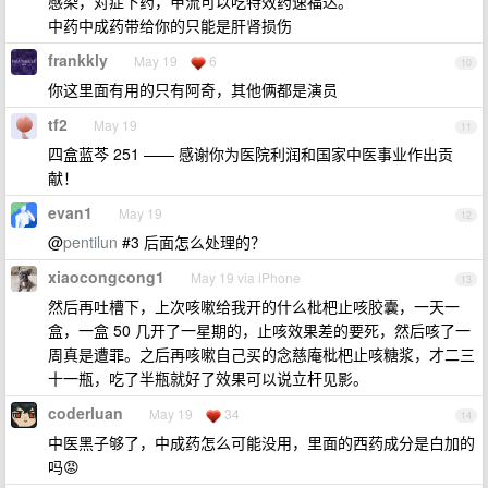
感染，对症下药，甲流可以吃特效药速福达。
中药中成药带给你的只能是肝肾损伤
frankkly
May 19
6
10
你这里面有用的只有阿奇，其他俩都是演员
tf2
May 19
11
四盒蓝芩 251 —— 感谢你为医院利润和国家中医事业作出贡
献！
evan1
May 19
12
@
pentilun
#3 后面怎么处理的？
xiaocongcong1
May 19 via iPhone
13
然后再吐槽下，上次咳嗽给我开的什么枇杷止咳胶囊，一天一
盒，一盒 50 几开了一星期的，止咳效果差的要死，然后咳了一
周真是遭罪。之后再咳嗽自己买的念慈庵枇杷止咳糖浆，才二三
十一瓶，吃了半瓶就好了效果可以说立杆见影。
coderluan
May 19
34
14
中医黑子够了，中成药怎么可能没用，里面的西药成分是白加的
吗😡