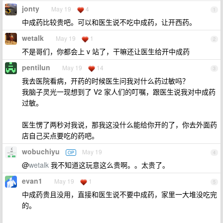
jonty
May 19
4
1
中成药比较贵吧。可以和医生说不吃中成药，让开西药。
wetalk
May 19
1
2
不是哥们，你都会上 v 站了，干嘛还让医生给开中成药
pentilun
May 19
14
3
我去医院看病，开药的时候医生问我对什么药过敏吗？
我脑子灵光一现想到了 V2 家人们的叮嘱，跟医生说我对中成药
过敏。
医生愣了两秒对我说，那我这没什么能给你开的了，你去外面药
店自己买点要吃的药吧。
wobuchiyu
May 19
OP
4
@
wetalk
我不知道这玩意这么贵啊。。太贵了。
evan1
May 19
1
5
中成药贵且没用，直接和医生说不要中成药，家里一大堆没吃完
的。