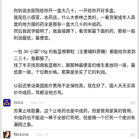
你别说去医院给你开一盒大几十，一开给你开好多盒。
我现在小感冒，去药店，什么大参林之类的，一看货架成年人高
度的地方摆的药全是那些一盒大几十的中成药。
然后我就学聪明了，我直接蹲下，看货架最下面的药，那些一般
利润最低，最便宜。
一包 30 小袋*10g 的板蓝根颗粒（主要辅料蔗糖）都能给你卖到
二三十，我都服了。
找了半天找到南板蓝根片，跟那种最便宜的维生素放同一层，最
低那一层，个位数价格。那算是坐实了它的利润。
以前还笑话美国医疗费用不走保险高，现在好了，国人天天买高
价中成药，骂都没地方骂。
lslcz
May 19
29
苏黄止咳胶囊，这个止咳药也是中成药，但是管用是真的管用，
中成药也不能说一棒子全部打死吧，但是隔一个打死一个绝对有
漏网之鱼。
Nexora
May 19
30