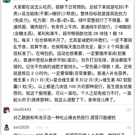
大家都在说怎么吃药，我聊下日常预防。总结下来就是吃好(不
贵)+适当锻炼(不累)+睡好(少熬夜)。整体目标就是提高抵抗力
(免疫力)。吃方面：肉+蛋+奶+菜。绿叶菜整就行了不限量、普
通鸡蛋、猪肉就行，有条件上牛肉，普通纯牛奶就行，少喝酸奶
(含糖太高)，某利和某牛，超市畅销款也就 28 块钱 1 箱 16
包，每天 1 包也够喝半月了。尤其是减肥的中蹬们，一定不要胡
乱节食，就算节食，也保障每天蛋白质充足，最少 2 个鸡蛋(最
低标准了)，在喝包奶。运动也很重要，一定要循序渐进(划重
点)，普通中登就从散步开始(溜达)，另外打羽毛球，游泳都挺不
错的。记住不伤病的减肥才能持久。一受伤最少得歇 1 周。还有
就是练后 2 小时内，一定要保暖(非常重要)。普通人补充营养，
维生素 c 片(1 片/天)+复合维生素 B 片(2 片/天)+维生素 AD 软胶
囊(1 粒/天)，以上都是几块钱 100 片的那种就行，医生朋友给推
荐的，就这个服用量，可以一直吃。个人之前免疫力不行，一直
起火疖子(很疼那种)，就这么调整了下，身体倍儿棒了。
tiezlk443
May 19
52
对乙酰胺和布洛芬选一种吃止痛去热就行,感冒只能硬抗
xer2020
May 19
53