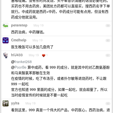
塞喉咙痛。没有长时间发烧、头不晕意识清醒的话没必要吃药。
买药也不用去药房，美团处方药都可以直接买，搜西药名字下单
就行。中成药就是西药+中药，中药成分可能有点用，但没有西
药成分他就没用。
peteretep
May 19
59
西药治病，中药赚钱。
Cmdhelp
May 19
60
医生晚饭可以多加几盘肉了
hfJ433
May 19
1
61
@
franket268
@
PoorBe
算中成药，看 999 的成分，就是其中的对乙酰氨基酚
和马来酸氯苯那敏在生效
在疫情的时候，吃了布洛芬，或者扑尔敏等退烧药时，不让跟
999 一起吃
官方也知道 999 里面的成分，如果一起吃，就会超量了，所以
当时疫情宣传的时候就是不要一起吃
yylts
May 19
62
看到这里，999 真是一个伟大的产品，中药医心，西药治病，退