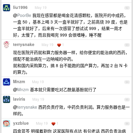
liu1996
May 19
92
@
PoorBe
我现在感冒都是喝金花清感颗粒，医院开的中成药，
一盒 50 ，基本上喝 3 天一盒半就好了，之前高烧 39 度，也是
一盒半就好了，后来有一次感冒了想试试 999 ，结果一周才
好，太慢了，而且我喝完 999 会很嗜睡，睡不醒
terrysnake
May 19
1
93
现在医院开药就和算力服务器一样，给你便宜的能治病的西药，
搭配不能治病在一边呐喊的中药。
就和国内采购算力，搞 8 台不能跑的国产算力，再加 2 台 N 卡
的算力。
Mnzm
May 19
94
@
Mnzm
基本就只需要吃对乙酰氨基酚就行了
laviris
May 19
95
@
terrysnake
西药负责疗效，中药负责利润。算力服务器也是一
样的。
yxzblue
May 19
1
96
四盒蓝芩 明摆着割你 这家医院有点坑 有句老话 西药负责治病