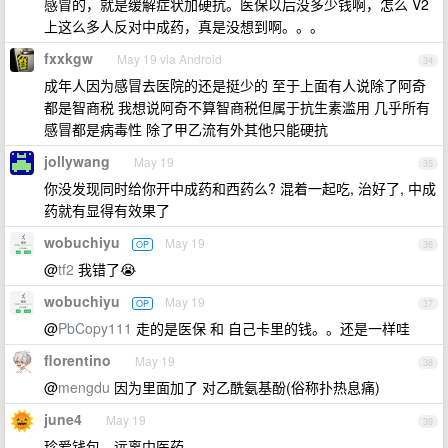
感冒的，就是缓解症状加硬抗。医保以后没多少钱啊，怎么 V2
上这么多人反对中成药，真是没想到啊。。。
fxxkgw
May 19 via Android
34
成年人因为感冒去医院的还是挺少的 至于上面有人说除了阿奇
都是智商税 我想说阿奇不算智商税但属于抗生素滥用 几乎所有
感冒都是病毒性 除了甲乙流有外其他只能硬抗
jollywang
May 19
35
你没发现同时给你开中成药和西药么? 混着一起吃, 治好了, 中成
药就有显得有效果了
wobuchiyu
May 19
OP
36
@
tf2
我错了😭
wobuchiyu
May 19
OP
37
@
PbCopy111
走的是医保 和 自己卡里的钱。。还是一样哇
florentino
May 19
38
@
mengdu
因为里面加了 对乙酰氨基酚(俗称扑热息痛)
june4
May 19
39
珍爱钱包，远离中医药