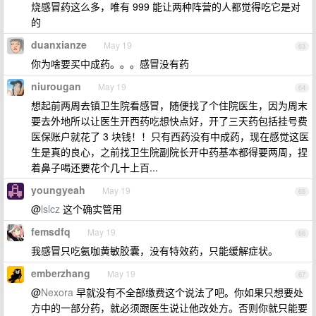
烧感冒药这么多，唯有 999 能让两种阵营的人都觉得吃它是对
的
duanxianze
May 19
63
你为啥要买中成药。。。感冒没有药
niurougan
May 19
64
想起前两周去镇卫生院看感冒，随便找了个住院医生，因为周末
要去外地所以让医生开西药吃想快点好，开了三天药包括挂号费
医保账户就花了 3 块钱！！只有西药没有中成药，现在感觉这医
生是真的良心，之前找卫生院副院长开中药基本都得要两周，捏
着鼻子喝还要花个几十上百...
youngyeah
May 19
65
@
lslcz
这个确实管用
femsdfq
May 19
66
我感冒只吃氨咖黄敏胶囊，没有特效药，只能缓解症状。
emberzhang
May 19
67
@
Nexora
早就没有不全部缴费这个说法了吧。你如果只想要处
方中的一部分药，就必须跟医生说让他改处方。否则你就只能要