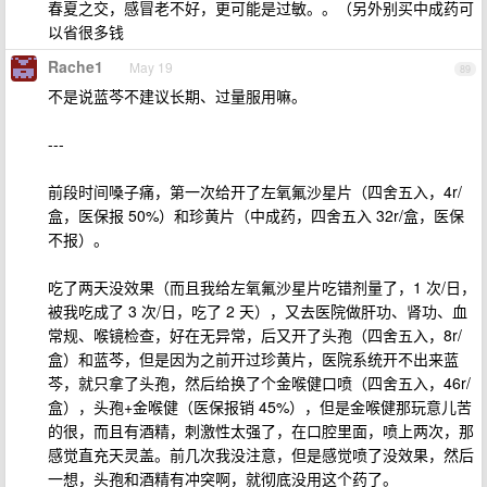
春夏之交，感冒老不好，更可能是过敏。。（另外别买中成药可
以省很多钱
Rache1
May 19
89
不是说蓝芩不建议长期、过量服用嘛。
---
前段时间嗓子痛，第一次给开了左氧氟沙星片（四舍五入，4r/
盒，医保报 50%）和珍黄片（中成药，四舍五入 32r/盒，医保
不报）。
吃了两天没效果（而且我给左氧氟沙星片吃错剂量了，1 次/日，
被我吃成了 3 次/日，吃了 2 天），又去医院做肝功、肾功、血
常规、喉镜检查，好在无异常，后又开了头孢（四舍五入，8r/
盒）和蓝芩，但是因为之前开过珍黄片，医院系统开不出来蓝
芩，就只拿了头孢，然后给换了个金喉健口喷（四舍五入，46r/
盒），头孢+金喉健（医保报销 45%），但是金喉健那玩意儿苦
的很，而且有酒精，刺激性太强了，在口腔里面，喷上两次，那
感觉直充天灵盖。前几次我没注意，但是感觉喷了没效果，然后
一想，头孢和酒精有冲突啊，就彻底没用这个药了。