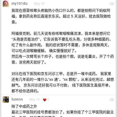
my101du
May 19
15
我现在感冒咳嗽头疼脑热小伤口什么的，都是拍照问下蚂蚁阿
福，拿到药名称后直接京东买。超过 5 天没好，就去医院做检
查。
阿福很克制，前几天说有些咳嗽咽喉痛流涕，我本来是想问它
“头孢是否能治疗”，它告诉我不要乱吃头孢，分很多种细菌的，
吃了有什么副作用。 我的症状暂时不需要，多休息观察两天，
可以吃点润喉糖缓解。 确实慢慢就好了。
然后有一次臂弯长个疖子，也是拍个图，说是毛囊炎，开了个药
膏，涂完两天就好了。
对比在线下医院和京东问诊三甲，总是开一堆中成药。 我家里
还有几年前的一堆什么“xx 通”，“xx 颗粒”，从来没吃完过，越想
越气。 京东问诊还好我可以不付款， 线下医院医生直接开单，
都不给你选择的。
lurenn
May 19
1
16
除了中成药之外
最近三甲医院的挂号费都涨价了，如果你挂了个三甲医院的副主