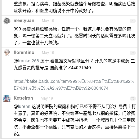
重迹象，担心病毒、细菌感染就去挂个号做检查，明确病因后按
症状开药，和医生明确说不开中药就好了。
meetyuan
May 19
73
999 感冒灵颗粒和感康，任选一个，我这几年只要有感冒的迹
象，喝一顿第二天立马就好了。感冒时间长的话就需要多喝几次
了，一盒也就十几块钱。
florentino
May 19
74
@
franket268
属于,看批准文号就能区分,Z 开头的就是中成药,三
九感冒灵的批号是:国药准字 Z44021940
https://baike.baidu.com/item/999%E6%84%9F%E5%86%92%
E7%81%B5%E9%A2%97%E7%B2%92/8304874
Ketteiron
May 19
75
@
lurenn
这说明医院的窟窿和指标已经不得不从门诊挂号费上打
主意了，真正的好医院，不会给医生塞乱七八糟的指标，门诊费
不会变，医生也不需要开中成药冲指标。一个城市几十个三甲医
院，不会全都一个德性，只有变质的才会这样，直接远离换下一
家。