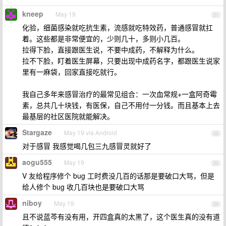
kneep
May 19
21
化验，细菌感染就吃抗生素，流感就吃特效药，普通感冒就扛
着。这些都是非常便宜的，少则几十，多则小几百。
拉得下脸，直接跟医生说，不要中成药，不解释为什么。
拉不下脸，盯着医生屏幕，只要出现中成药名字，都跟医生说家
里有一麻袋，回家直接吃就行。
我自己多年来感冒治疗的最常见组合：一次血常规+一盒阿奇霉
素，总共几十块钱，有医保，自己不用付一分钱。而且基本上去
最基层的社区医院就能解决。
Stargaze
May 19 via Android
22
对于感冒 我感觉喝几包三九感冒灵就好了
aogu555
May 19
23
V 友给程序修个 bug 工时费没几百的话那是要破口大骂，但是
给人修个 bug 收几百块也是要破口大骂
niboy
May 19
24
且不说蓝芩有没有用，开四盒真的太黑了，这个医生真的没有道