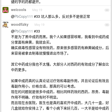
键的字的药都避开。
weicools
May 19
44
@
PbCopy111
#33 坑人那么多，反对多不是很正常
woodfizky
May 19
45
@
PbCopy111
#33
不是为了黑中成药而黑。我个人如果感冒咳嗽，我看到中成药成
分里面有麻黄，我就会买。
确实病毒性感冒没有特效药，原来很多感冒药有麻黄碱成分，后
来容易被拿去制毒就慢慢退出市场了。
其它中药成分我也不太懂。大部分人对西药的有效成分了解会比
中药更多。
如果中成药真的认真论证过疗效和毒副作用，并且论证后有效且
毒副作用小，价格合适，那真的可以考虑。
现在的问题就是很多中成药，相比同样药效的西药，昂贵、毒副
作用不明确、疗效有时不明显。
而且现在去医院，医生也是真的喜欢开中成药，大几十一盒，好
几盒就给你安排上了，看个小病下来好几百，一大半是给中成药