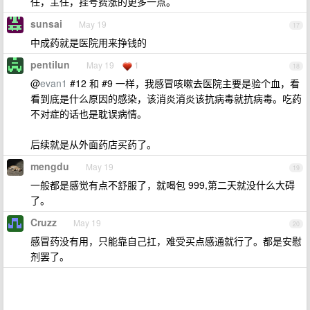
任，主任，挂号费涨的更多一点。
sunsai
May 19
17
中成药就是医院用来挣钱的
pentilun
May 19
1
18
@
evan1
#12 和 #9 一样，我感冒咳嗽去医院主要是验个血，看
看到底是什么原因的感染，该消炎消炎该抗病毒就抗病毒。吃药
不对症的话也是耽误病情。
后续就是从外面药店买药了。
mengdu
May 19
19
一般都是感觉有点不舒服了，就喝包 999,第二天就没什么大碍
了。
Cruzz
May 19
20
感冒药没有用，只能靠自己扛，难受买点感通就行了。都是安慰
剂罢了。