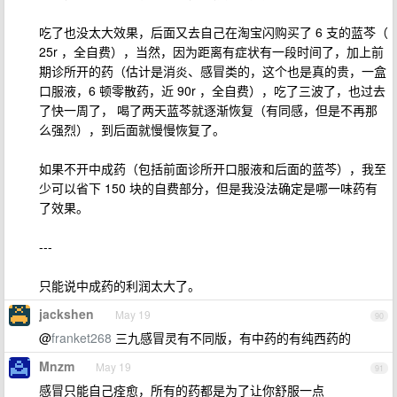
吃了也没太大效果，后面又去自己在淘宝闪购买了 6 支的蓝芩（
25r ，全自费），当然，因为距离有症状有一段时间了，加上前
期诊所开的药（估计是消炎、感冒类的，这个也是真的贵，一盒
口服液，6 顿零散药，近 90r ，全自费），吃了三波了，也过去
了快一周了， 喝了两天蓝芩就逐渐恢复（有同感，但是不再那
么强烈），到后面就慢慢恢复了。
如果不开中成药（包括前面诊所开口服液和后面的蓝芩），我至
少可以省下 150 块的自费部分，但是我没法确定是哪一味药有
了效果。
---
只能说中成药的利润太大了。
jackshen
May 19
90
@
franket268
三九感冒灵有不同版，有中药的有纯西药的
Mnzm
May 19
91
感冒只能自己痊愈，所有的药都是为了让你舒服一点