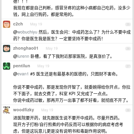
德！！！
我现在都是自己判断，感冒牙疼的这种小病都自己吃药，没多少
钱，网上自行购药，都是常用的。
c2ch
May 19
25
@
wobuchiyu
然后，医生会问：中成药怎么了？为什么不要中成
药？你是医生我是医生？一定要坚持不要中成药！
zhonghao01
May 19
26
@
lurenn
卧槽，看了下我附近那家医院，是真涨价了。
pentilun
May 19
27
@
evan1
#5 医生还是有最基本的医德的，只图财不害命。
你说不要中成药，那是发现你开智了，就委婉得给你开点，你拉
不下面子，就去交费了，科室 KPI 又完成了一点点。
你说中成药过敏，那再开万一出事了都不好看，就彻底不开了。
woodfizky
May 19
28
进医院要开药，就先跟医生说不要开中成药。尽量开西药。
现开方子打粉/自行煎煮的中药反而可以根据你的病症考虑考
虑，但是这玩意儿更是没有说明书和毒副作用说明。