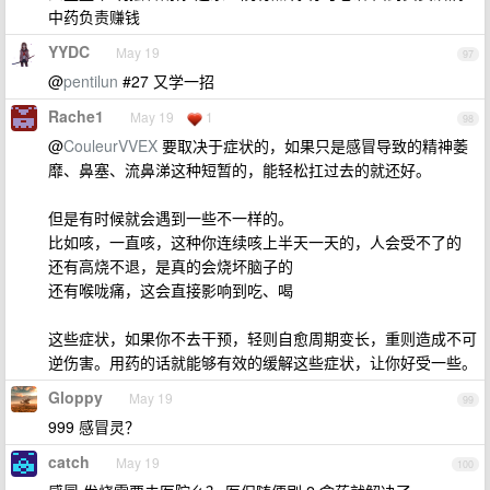
中药负责赚钱
YYDC
May 19
97
@
pentilun
#27 又学一招
Rache1
May 19
1
98
@
CouleurVVEX
要取决于症状的，如果只是感冒导致的精神萎
靡、鼻塞、流鼻涕这种短暂的，能轻松扛过去的就还好。
但是有时候就会遇到一些不一样的。
比如咳，一直咳，这种你连续咳上半天一天的，人会受不了的
还有高烧不退，是真的会烧坏脑子的
还有喉咙痛，这会直接影响到吃、喝
这些症状，如果你不去干预，轻则自愈周期变长，重则造成不可
逆伤害。用药的话就能够有效的缓解这些症状，让你好受一些。
Gloppy
May 19
99
999 感冒灵？
catch
May 19
100