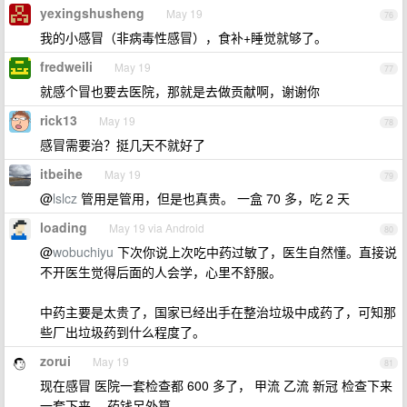
yexingshusheng
May 19
76
我的小感冒（非病毒性感冒），食补+睡觉就够了。
fredweili
May 19
77
就感个冒也要去医院，那就是去做贡献啊，谢谢你
rick13
May 19
78
感冒需要治？挺几天不就好了
itbeihe
May 19
79
@
lslcz
管用是管用，但是也真贵。 一盒 70 多，吃 2 天
loading
May 19 via Android
80
@
wobuchiyu
下次你说上次吃中药过敏了，医生自然懂。直接说
不开医生觉得后面的人会学，心里不舒服。
中药主要是太贵了，国家已经出手在整治垃圾中成药了，可知那
些厂出垃圾药到什么程度了。
zorui
May 19
81
现在感冒 医院一套检查都 600 多了， 甲流 乙流 新冠 检查下来
一套下来。 药钱另外算。