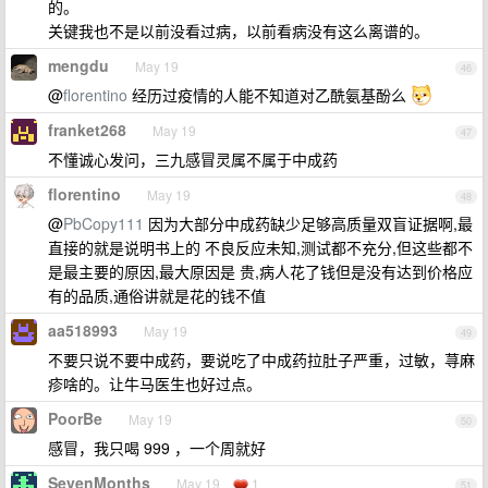
的。
关键我也不是以前没看过病，以前看病没有这么离谱的。
mengdu
May 19
46
@
florentino
经历过疫情的人能不知道对乙酰氨基酚么
franket268
May 19
47
不懂诚心发问，三九感冒灵属不属于中成药
florentino
May 19
48
@
PbCopy111
因为大部分中成药缺少足够高质量双盲证据啊,最
直接的就是说明书上的 不良反应未知,测试都不充分,但这些都不
是最主要的原因,最大原因是 贵,病人花了钱但是没有达到价格应
有的品质,通俗讲就是花的钱不值
aa518993
May 19
49
不要只说不要中成药，要说吃了中成药拉肚子严重，过敏，荨麻
疹啥的。让牛马医生也好过点。
PoorBe
May 19
50
感冒，我只喝 999 ，一个周就好
SevenMonths
May 19
1
51