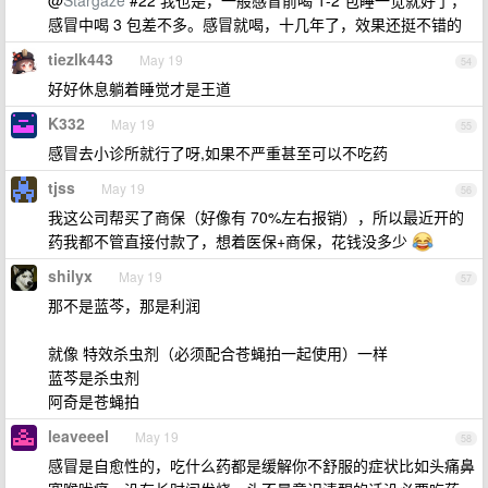
@
Stargaze
#22 我也是，一般感冒前喝 1-2 包睡一觉就好了，
感冒中喝 3 包差不多。感冒就喝，十几年了，效果还挺不错的
tiezlk443
May 19
54
好好休息躺着睡觉才是王道
K332
May 19
55
感冒去小诊所就行了呀,如果不严重甚至可以不吃药
tjss
May 19
56
我这公司帮买了商保（好像有 70%左右报销），所以最近开的
药我都不管直接付款了，想着医保+商保，花钱没多少
shilyx
May 19
57
那不是蓝芩，那是利润
就像 特效杀虫剂（必须配合苍蝇拍一起使用）一样
蓝芩是杀虫剂
阿奇是苍蝇拍
leaveeel
May 19
58
感冒是自愈性的，吃什么药都是缓解你不舒服的症状比如头痛鼻