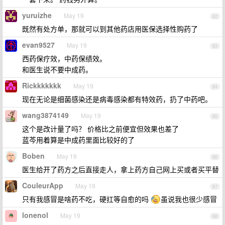
yuruizhe
May 19
82
既然有处方单，那就可以到其他药店用医保选择性购药了
evan9527
May 19
83
西药保疗效，中药保绩效。
和医生说不要中成药。
Rickkkkkkk
May 19
84
现在无论是细菌感染还是病毒感染都有特效药，扔了中药吧。
wang3874149
May 19
85
这个是改计量了吗？ 价格比之前便宜但效果也差了
蓝芩用着算是中成药里面比较好的了
Boben
May 19
86
医生给开了药方之后直接走人，拿上药方自己网上买或者买平替
CouleurApp
May 19
87
只有我感冒是啥药不吃，硬扛等自愈的吗
虽说我也很少感冒
lonenol
May 19
88