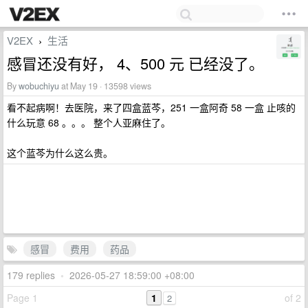
V2EX
生活
›
感冒还没有好， 4、500 元 已经没了。
By
wobuchiyu
at May 19 · 13598 views
看不起病啊！去医院，来了四盒蓝芩，251 一盒阿奇 58 一盒 止咳的
什么玩意 68 。。。 整个人亚麻住了。
这个蓝芩为什么这么贵。
感冒
费用
药品
179 replies
•
2026-05-27 18:59:00 +08:00
Page 1
1
of 2
2