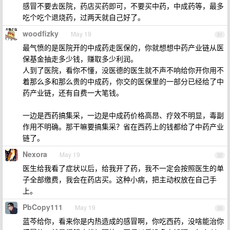
感冒不要去医院，药店买药即可，不要买中药，中成药等，最多
吃个吃个退烧药，过两天就自己好了。
woodfizky
May 19
31
最气愤的是医院开的中成药走医保的，你就想想中药产业链从医
保基金抽走多少钱，赚取多少利润。
人到了医院，看你不懂，没医德的医生就不声不响给你开你用不
着那么多和那么贵的中成药，你交的医保里的一部分已经给了中
药产业链，还有自费一大笔钱。
一边是西药搞集采，一边是中成药价格高昂、疗效不明显，毒副
作用不明确。那干嘛要搞集采？省在西药上的钱都给了中药产业
链了。
Nexora
May 19
32
医生给我看了症状以后，给我开了药，我不一定会按照医生的单
子全部缴费，我会在药店买。这种小病，把主动权放在自己手
上。
PbCopy111
May 19
33
蓝芩给你，看来你是内热造成的感冒啊，你吃西药，没啥能治你