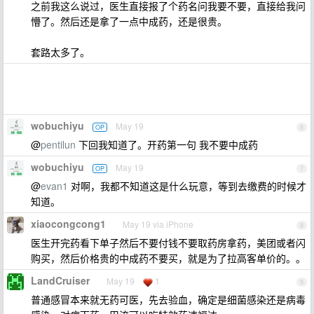
之前我这么说过，医生直接报了个药名问我要不要，直接给我问
懵了。然后还是拿了一点中成药，还是很贵。
套路太多了。
wobuchiyu
May 19
OP
6
@
pentilun
下回我知道了。开药第一句 我不要中成药
wobuchiyu
May 19
OP
7
@
evan1
对啊，我都不知道这是什么玩意，等到去缴费的时候才
知道。
xiaocongcong1
May 19 via iPhone
8
医生开完药看下单子然后不要付钱不要取药房拿药，美团或者闪
购买，然后价格贵的中成药不要买，就是为了拉高客单价的。。
LandCruiser
May 19
1
9
普通感冒本来就无药可医，先去验血，确定是细菌感染还是病毒