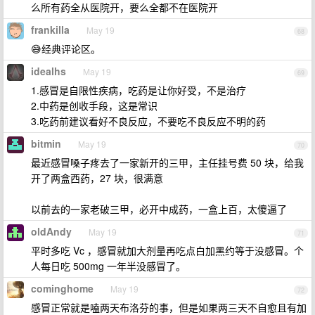
么所有药全从医院开，要么全都不在医院开
frankilla
May 19
68
😅经典评论区。
idealhs
May 19
69
1.感冒是自限性疾病，吃药是让你好受，不是治疗
2.中药是创收手段，这是常识
3.吃药前建议看好不良反应，不要吃不良反应不明的药
bitmin
May 19
70
最近感冒嗓子疼去了一家新开的三甲，主任挂号费 50 块，给我
开了两盒西药，27 块，很满意
以前去的一家老破三甲，必开中成药，一盒上百，太傻逼了
oldAndy
May 19
71
平时多吃 Vc ，感冒就加大剂量再吃点白加黑约等于没感冒。个
人每日吃 500mg 一年半没感冒了。
cominghome
May 19
72
感冒正常就是嗑两天布洛芬的事，但是如果两三天不自愈且有加