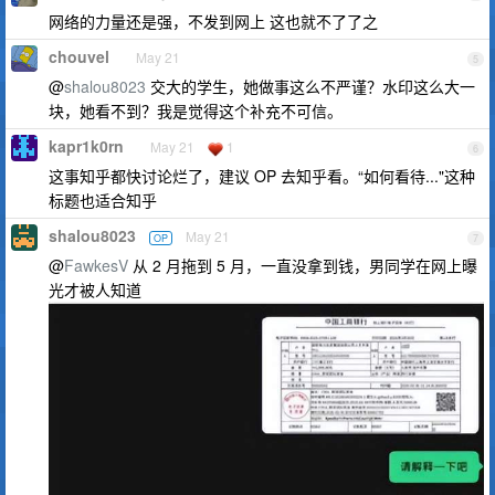
网络的力量还是强，不发到网上 这也就不了了之
chouvel
May 21
5
@
shalou8023
交大的学生，她做事这么不严谨？水印这么大一
块，她看不到？我是觉得这个补充不可信。
kapr1k0rn
May 21
1
6
这事知乎都快讨论烂了，建议 OP 去知乎看。“如何看待..."这种
标题也适合知乎
shalou8023
May 21
OP
7
@
FawkesV
从 2 月拖到 5 月，一直没拿到钱，男同学在网上曝
光才被人知道