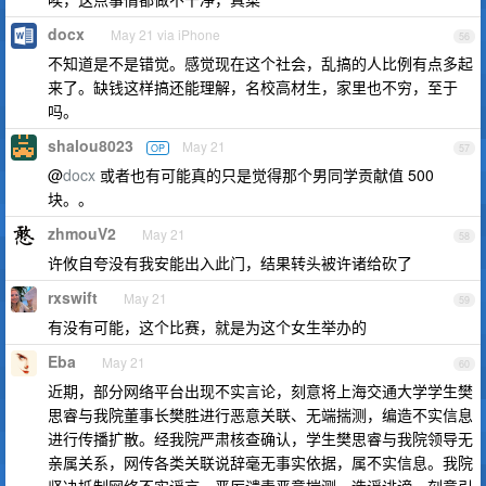
docx
May 21 via iPhone
56
不知道是不是错觉。感觉现在这个社会，乱搞的人比例有点多起
来了。缺钱这样搞还能理解，名校高材生，家里也不穷，至于
吗。
shalou8023
May 21
OP
57
@
docx
或者也有可能真的只是觉得那个男同学贡献值 500
块。。
zhmouV2
May 21
58
许攸自夸没有我安能出入此门，结果转头被许诸给砍了
rxswift
May 21
59
有没有可能，这个比赛，就是为这个女生举办的
Eba
May 21
60
近期，部分网络平台出现不实言论，刻意将上海交通大学学生樊
思睿与我院董事长樊胜进行恶意关联、无端揣测，编造不实信息
进行传播扩散。经我院严肃核查确认，学生樊思睿与我院领导无
亲属关系，网传各类关联说辞毫无事实依据，属不实信息。我院