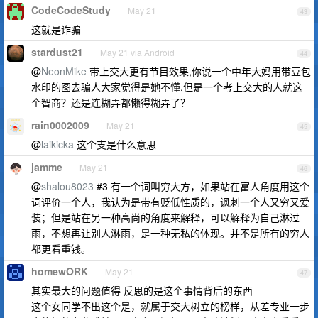
CodeCodeStudy
May 21
43
这就是诈骗
stardust21
May 21 via Android
44
@
NeonMike
带上交大更有节目效果,你说一个中年大妈用带豆包
水印的图去骗人大家觉得是她不懂,但是一个考上交大的人就这
个智商？还是连糊弄都懒得糊弄了？
rain0002009
May 21
45
@
laikicka
这个支是什么意思
jamme
May 21
46
@
shalou8023
#3 有一个词叫穷大方，如果站在富人角度用这个
词评价一个人，我认为是带有贬低性质的，讽刺一个人又穷又爱
装；但是站在另一种高尚的角度来解释，可以解释为自己淋过
雨，不想再让别人淋雨，是一种无私的体现。并不是所有的穷人
都更看重钱。
homewORK
May 21
47
其实最大的问题值得 反思的是这个事情背后的东西
这个女同学不出这个是，就属于交大树立的榜样，从差专业一步