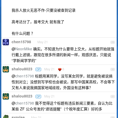
我杀人放火无恶不作-只要没被查到记录
高考达分了，报考交大 就有我了
有什么问题 ？
chen15798
May 21
29
@
NeonMike
确实。不知道为什么要带上交大，从标题开始就强
行戴上滤镜，跟现在很多所谓的新闻一样，观感厌恶，只能说
“学新闻学学的”
shalou8023
May 21
6
OP
30
@
chen15798
标题用某同学，没写某女同学，就是避免被说搞
性别对立；没想到写学校也会被说，那写中国某高校，不会等下
又有人来说我搞国家地域歧视，外国没有这种事？
shalou8023
May 21
OP
31
@
chen15798
我不觉得这个标题有违反新闻三要素，自认为比
某些 ZF 公众号发的“退钱提醒”（个税年度汇算）好的多
synrise
May 21
32