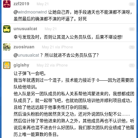
zzf2019
May 21
68
@
windmoonwind
让她自己弄，她手段通天也不能演都不演呀，
虽然最后的确演都不演的坏逼了。好死
unusualcat
May 21
69
幸亏发现及时，否则让其混入公务员队伍，后果不堪设想!
zuosiruan
May 21 via iPhone
70
@
unusualcat
？所以就进不去公务员队伍了？
gigishy
May 22 via iPhone
71
让子弹飞一会吧。
我当年就遇到过一个混子，技术能力接近于 0——因为还需要团
队给他培训。
他入队是另一团队成员的私人关系帮他鸿蒙进来的，我想都成团
队成员了，就一起带飞吧，也就劝团队培训他并顺利项目成功，
且给了他远远超于他事务性打杂的回报。
然后油头粉脸的他居然贪天之功，还对外说团队分配不公……
然后估计除了带他进来的熟人之外，其他成员再也不认识他，听
说后来再也混不进去什么好团队，我们那次团队的业绩成了他履
历上唯一能算数的条目。