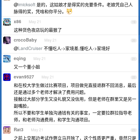
@
imicksoft
是的，这姑娘才是得奖的充要条件。老娘凭自己人
脉得的奖，凭啥和你平分。
x86
May 21
19
这种货色夜店玩的最狠了
crocoBaby
May 21
20
@
LandCruiser
不懂吃人->家境差,懂吃人->家境好
eqing
May 21
21
又一个董小姐
evan9527
May 21
22
和在校大学生做过比赛项目，项目做完直接退群不回消息，最后
还是通过多个老师才解决了费用问题。
接触过大部分学生又没礼貌又没信用，但是老师在群里又是另一
副嘴脸，
所以不要和学生单独沟通钱有关的事宜，一定要拉群拉指导老
师，和老师沟通费用，和学生沟通项目。
Rat3
May 21
23
之前上交那边考试作弊立马开除了，这个性质更严重，竟然只是