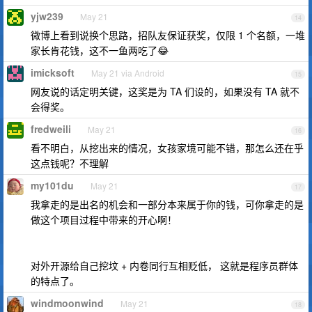
yjw239
May 21
14
微博上看到说换个思路，招队友保证获奖，仅限 1 个名额，一堆
家长肯花钱，这不一鱼两吃了😂
imicksoft
May 21 via Android
15
网友说的话定明关键，这奖是为 TA 们设的，如果没有 TA 就不
会得奖。
fredweili
May 21
16
看不明白，从挖出来的情况，女孩家境可能不错，那怎么还在乎
这点钱呢？不理解
my101du
May 21
17
我拿走的是出名的机会和一部分本来属于你的钱，可你拿走的是
做这个项目过程中带来的开心啊！
对外开源给自己挖坟 + 内卷同行互相贬低， 这就是程序员群体
的特点了。
windmoonwind
May 21
18