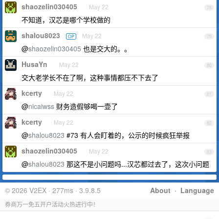
shaozelin030405
May 22
78
不知道，汉芯是哪个学校做的
shalou8023
May 22
OP
79
@
shaozelin030405
也是交大的。。
HusaYn
May 22
80
交大老学长不在了啊，这种事情都压不下去了
kcerty
May 22
81
@
nicaiwss
财务造假够喝一壶了
kcerty
May 22
82
@
shalou8023
#73 有人会盯着的，公示的时候疯狂举报
shaozelin030405
May 22
83
@
shalou8023
那这不是小问题吗...汉芯都过去了，这次小问题
© 2026 V2EX · 277ms · 3.9.8.5
About
·
Language
券商万一免五开户活动火热进行中！