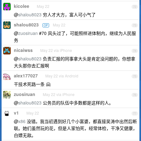
kicolee
May 22
72
@
shalou8023
穷人才大方，富人可小气了
shalou8023
May 22
OP
73
@
zuosiruan
#70 风头过了，可能照样进体制内，继续为人民服
务
nicaiwss
May 22 via iPhone
74
@
shalou8023
负责汇报的同事拿大头是肯定没问题的，你想拿
大头那你去汇报啊
alex177027
May 22 via Android
75
干技术死路一条 🤗
zuosiruan
May 22 via iPhone
76
@
shalou8023
公务员的队伍中多数都是这样的人。
v1
May 22
77
@
x86
没错。我当初遇到好几个小富婆，都直接吴涛中出然后断
联。她们虽然玩的花，但是人家怕死，经常体检，干净又健康，
白嫖无敌。