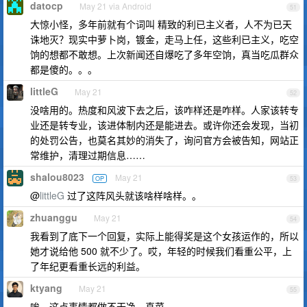
datocp
May 21 via Android
51
大惊小怪，多年前就有个词叫 精致的利已主义者，人不为已天
诛地灭？现实中萝卜岗，镀金，走马上任，这些利已主义，吃空
饷的想都不敢想。上次新闻还自爆吃了多年空饷，真当吃瓜群众
都是傻的。。。
littleG
May 21
52
没啥用的。热度和风波下去之后，该咋样还是咋样。人家该转专
业还是转专业，该进体制内还是能进去。或许你还会发现，当初
的处罚公告，也莫名其妙的消失了，询问官方会被告知，网站正
常维护，清理过期信息……
shalou8023
May 21
OP
53
@
littleG
过了这阵风头就该啥样啥样。。
zhuanggu
May 21
54
我看到了底下一个回复，实际上能得奖是这个女孩运作的，所以
她才说给他 500 就不少了。哎，年轻的时候我们看重公平，上
了年纪更看重长远的利益。
ktyang
May 21
55
唉，这点事情都做不干净，真菜