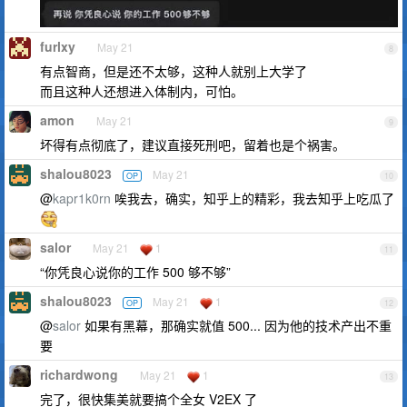
furlxy
May 21
8
有点智商，但是还不太够，这种人就别上大学了
而且这种人还想进入体制内，可怕。
amon
May 21
9
坏得有点彻底了，建议直接死刑吧，留着也是个祸害。
shalou8023
May 21
OP
10
@
kapr1k0rn
唉我去，确实，知乎上的精彩，我去知乎上吃瓜了
salor
May 21
1
11
“你凭良心说你的工作 500 够不够”
shalou8023
May 21
1
OP
12
@
salor
如果有黑幕，那确实就值 500... 因为他的技术产出不重
要
richardwong
May 21
1
13
完了，很快集美就要搞个全女 V2EX 了