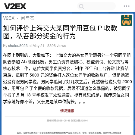
V2EX
问与答
›
如何评价上海交大某同学用豆包 P 收款
图，私吞部分奖金的行为
By
shalou8023
at May 21 · 8898 views
在网上刷到的，大致如下： 上海交大的某女同学跟另外一个男同学组
队去参加 AI+能源比赛，男生负责算法编程、模型调试、论文撰写等
核心技术工作，这位女同学负责报名、制作 PPT 和上台答辩 比赛结
束后，拿到了 5000 元的奖金打入这位女同学的收款账户，但是她迟
迟没有跟男同学说，男同学追问了好几次之后，竟然骗他说只有 2000
块，用豆包 P 了个假的收款凭据，后续不知道怎么暴露的，被男同学
举报了,5 月 18 号学校发了处理通告。挺有意思的是，据传这位女同
学家境好像不差，父亲更是某单位院长。。。