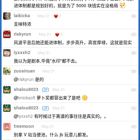
进体制都是规划好的，就是为了 5000 块钱实在没格局
laikicka
May 21
2
36
支味特浓
riskyrun
May 21
3
37
风波平息后她还能进体制，步步高升，高官厚禄，这就是现实
lyxxxh2
May 21
38
我以为是剧本,毕竟"水印"都不去。
zuosiruan
May 21
39
@
riskyrun
是的
shalou8023
May 21
OP
40
@
imicksoft
萝卜奖都冒出来了是吧
shalou8023
May 21
OP
41
@
lyxxxh2
有时候过于离谱的事往往是真实的。。
freemoon
May 21
42
别拿 V 站当便池，什么 jb 玩意儿都发。