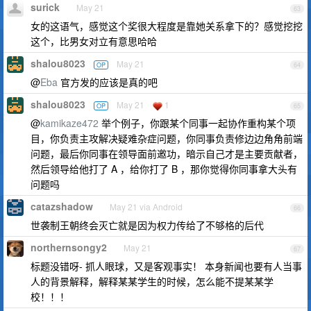
surick
May 21
63
女的这语气，感觉这个奖很大程度是靠她关系拿下的？感觉挖挖
这个，比男女对立有意思哈哈
shalou8023
May 21
OP
64
@
Eba
官方发的应该是真的吧
shalou8023
May 21
1
OP
65
@
kamikaze472
举个例子，你跟某个同事一起协作重构某个项
目，你负责主攻解决疑难杂症问题，你同事负责修边边角角前端
问题，最后你同事在领导面前邀功，暗示自己才是主要贡献者，
然后领导给他打了 A ，给你打了 B ，那你觉得你同事拿大头有
问题吗
catazshadow
May 21 via Android
66
世袭制王朝终会灭亡就是因为权力传给了不够格的后代
northernsongy2
May 21
67
标题没错呀- 抓人眼球，又是客观事实！ 本身新闻也要有人当事
人的背景解释，解释某某学生的时候，怎么能不提某某学
校！！！