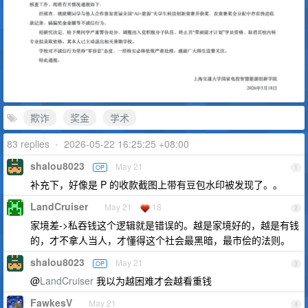
欺诈
奖金
学术
83 replies
•
2026-05-22 16:25:25 +08:00
shalou8023
May 21
OP
1
补充下，好像是 P 的收款截图上带有豆包水印被发现了。。
LandCruiser
May 21
18
2
家境差->私吞钱这个逻辑就是错误的。越是家境好的，越是有钱
的，才不拿人当人，才懂得这个社会最黑暗，最市侩的法则。
shalou8023
May 21
OP
3
@
LandCruiser
我以为越困难才会越看重钱
FawkesV
May 21
4