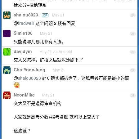
给处分+拒绝转系
shalou8023
May 21
OP
24
@
fredweili
这个问题 2 楼有回复
Simle100
May 21
25
只能说哪儿哪儿都有人渣。
davidyin
May 21 via Android
26
交大又怎样，扩招之后就泥沙剧下了
ChoiYoonJung
May 21
27
@
shalou8023
#10 确实都扒烂了，这私吞钱可能是最小的事
NeonMike
May 21
28
交大又不是道德审查机构
人家就是高考分数+报考名额 就可以上交大了
这滤镜 ？