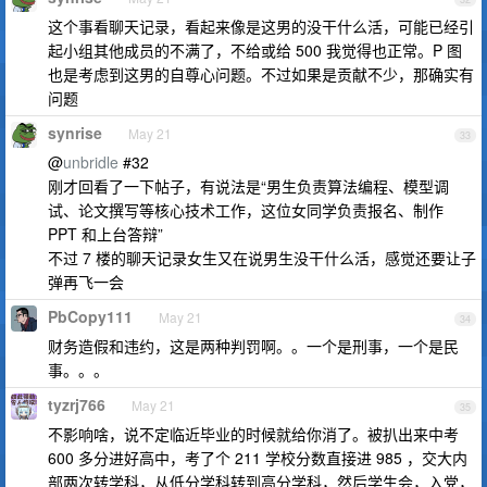
这个事看聊天记录，看起来像是这男的没干什么活，可能已经引
起小组其他成员的不满了，不给或给 500 我觉得也正常。P 图
也是考虑到这男的自尊心问题。不过如果是贡献不少，那确实有
问题
synrise
May 21
33
@
unbridle
#32
刚才回看了一下帖子，有说法是“男生负责算法编程、模型调
试、论文撰写等核心技术工作，这位女同学负责报名、制作
PPT 和上台答辩”
不过 7 楼的聊天记录女生又在说男生没干什么活，感觉还要让子
弹再飞一会
PbCopy111
May 21
34
财务造假和违约，这是两种判罚啊。。一个是刑事，一个是民
事。。。
tyzrj766
May 21
35
不影响啥，说不定临近毕业的时候就给你消了。被扒出来中考
600 多分进好高中，考了个 211 学校分数直接进 985 ，交大内
部两次转学科，从低分学科转到高分学科，然后学生会，入党，