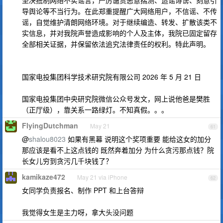
坚决抵制网络不实谣言，严厉谴责恶意揣测、造谣诽谤、刻意引
导舆论等不当行为。在此郑重提醒广大网络用户，不信谣、不传
谣，自觉维护清朗网络环境。对于继续编造、转发、扩散该类不
实信息，并对我院声誉造成影响的个人及主体，我院已固定留存
全部相关证据，并保留依法追究法律责任的权利。特此声明。
国家电投集团科学技术研究院有限公司 2026 年 5 月 21 日
国家电投集团中央研究院微信公众号发文，网上说他爸是樊胜
（正厅级），靠关系一路绿灯。不知真假。。。
FlyingDutchman
May 21
61
@
shalou8023
如果有黑幕 说明这个奖项重要 能给这女的加分
那应该是看不上这点钱的 既然奔着加分 为什么贪污那点钱？院
长女儿穷到贪污几千块钱了？
kamikaze472
May 21 via iPhone
62
女同学负责报名、制作 PPT 和上台答辩
我觉得女生是主力呀，拿大头没问题