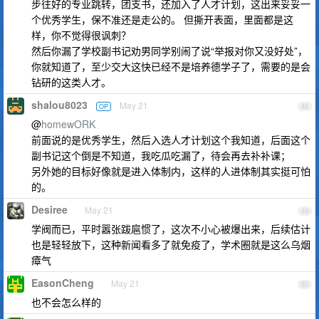
步往好的专业跳转，团支书，还加入了人才计划，这出来妥妥一
个优秀学生，保不准还是走公的。 但撕开表面，里面都是这
样，你不觉得很讽刺？
然后你漏了学校副书记劝男同学别闹了说“举报对你又没好处”，
你就知道了，至少交大这快已经不是培养德学子了，需要的是会
钻研的这类人才。
shalou8023
May 21
OP
48
@
homewORK
前面说的是优秀学生，然后入选人才计划这个我知道，后面这个
副书记这个倒是不知道，我吃瓜吃漏了，待会再去补补课；
另外她的目标好像就是进入体制内，这样的人进体制其实挺可怕
的。
Desiree
May 21
49
学阀而已，平时嚣张跋扈惯了，这次不小心被爆出来，后续估计
也是轻轻放下，这种新闻看多了就免疫了，学术圈就是这么乌烟
瘴气
EasonCheng
May 21
50
也不会怎么样的