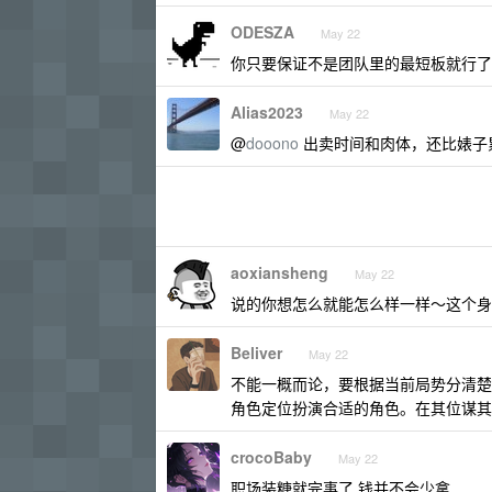
ODESZA
May 22
你只要保证不是团队里的最短板就行了
Alias2023
May 22
@
dooono
出卖时间和肉体，还比婊子
aoxiansheng
May 22
说的你想怎么就能怎么样一样～这个身
Beliver
May 22
不能一概而论，要根据当前局势分清楚
角色定位扮演合适的角色。在其位谋其
crocoBaby
May 22
职场装糖就完事了,钱并不会少拿