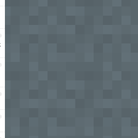
6
式
7
8
9