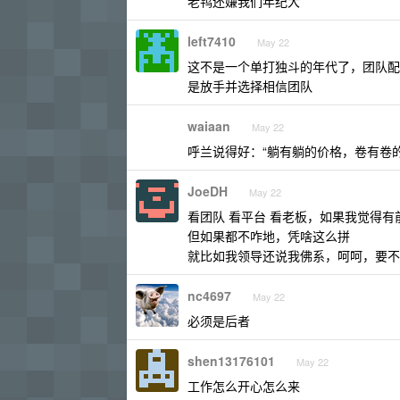
老鸨还嫌我们年纪大
left7410
May 22
这不是一个单打独斗的年代了，团队配
是放手并选择相信团队
waiaan
May 22
呼兰说得好：“躺有躺的价格，卷有卷的
JoeDH
May 22
看团队 看平台 看老板，如果我觉得
但如果都不咋地，凭啥这么拼
就比如我领导还说我佛系，呵呵，要不
nc4697
May 22
必须是后者
shen13176101
May 22
工作怎么开心怎么来