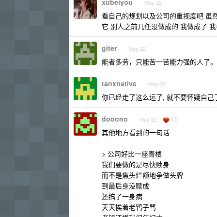
xubeiyou
May 22
看自己的规划以及公司的重视度吧 虽
它 别人之前几任没做成的 我做成了 
giter
May 22
能者多劳，只能苦一苦能力强的人了。
tanxnative
May 22
你已经走了这么远了, 就不要怀疑自己
dooono
15
May 22
其他地方看到的一句话
> 公司好比一座青楼
我们要做的是尽快赎身
而不是焦头烂额地争做头牌
到最后身没赎成
还搞了一身病
天天挨着老鸨子骂