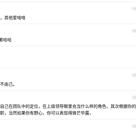
1
，其他爱啥啥
2
累哈哈
2
不由己。
2
自己在团队中的定位，在上级领导眼里充当什么样的角色，其次根据你的
职，当然如果你有野心，你可以表现得锋芒毕露，
2