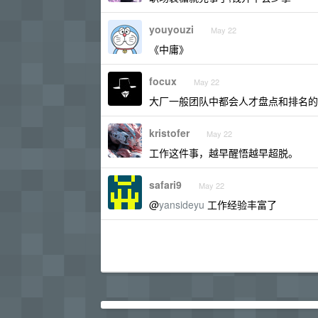
youyouzi
May 22
《中庸》
focux
May 22
大厂一般团队中都会人才盘点和排名的
kristofer
May 22
工作这件事，越早醒悟越早超脱。
safari9
May 22
@
yansideyu
工作经验丰富了