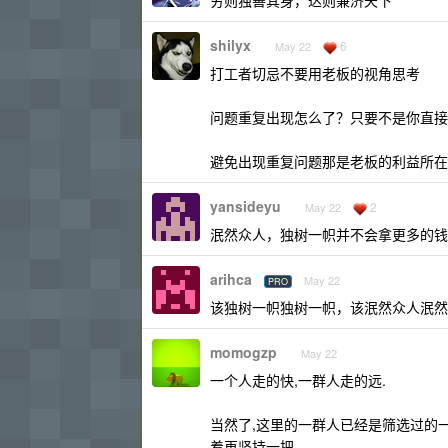
穷则独善其身，达则兼济天下
shilyx
6
May 22
打工者切忌不要用老板的视角思考
问题重复出现怎么了？只要不是你直接
避免出现重复问题那是老板的利益所在
yansideyu
2
May 22
泯然众人，独树一帜并不会拿更多的钱
arihca
May 22
PRO
该独树一帜独树一帜，该泯然众人泯然
momogzp
May 22
一个人走的快,一群人走的远.
当然了,这里的一群人已经是筛选过的
着再坚持一把.