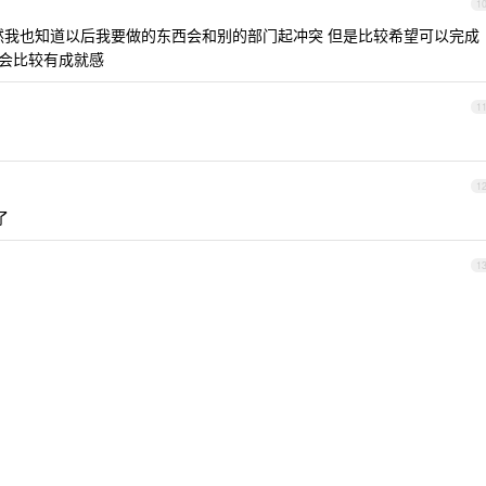
1
然我也知道以后我要做的东西会和别的部门起冲突 但是比较希望可以完成
我会比较有成就感
1
1
了
1