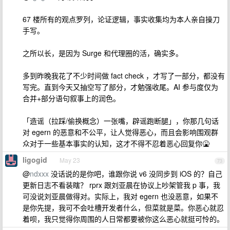
67 楼所有的观点罗列，论证逻辑，事实收集均为本人亲自操刀
手写。
之所以长，是因为 Surge 和代理圈的活，确实多。
多到昨晚我花了不少时间做 fact check ，才写了一部分，都没有
写完。直到今天又抽空写了部分，才勉强收尾。AI 参与度仅为
合并+部分语句叙事上的润色。
「造谣（拉踩/偷换概念）一张嘴，辟谣跑断腿」，你那几句话
对 egern 的恶意和不公平，让人觉得恶心，而且会影响围观群
众对于一些基本事实的认知，这才不得不忍着恶心回复你🤮
ligogid
May 23
73
@
ndxxx
没话说的是你吧，谁跟你说 v6 没同步到 iOS 的？自己
更新日志不看装瞎？ rprx 跟刘亚晨在协议上吵架管我 p 事，我
可没说刘亚晨做得对。实际上，我对 egern 也没恶意，如果不
是你先提，我可不会吐槽开发者什么，但菜就是菜。你恶心就忍
着呗，我只觉得你周围的人日常都要被你这么恶心就挺可怜的。