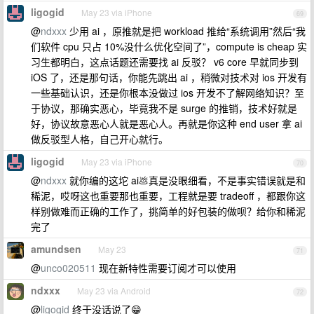
ligogid
May 23 via iPhone
69
@
ndxxx
少用 ai ，原推就是把 workload 推给“系统调用”然后“我
们软件 cpu 只占 10%没什么优化空间了”，compute is cheap 实
习生都明白，这点话题还需要找 ai 反驳？ v6 core 早就同步到
iOS 了，还是那句话，你能先跳出 ai ，稍微对技术对 ios 开发有
一些基础认识，还是你根本没做过 ios 开发不了解网络知识？至
于协议，那确实恶心，毕竟我不是 surge 的推销，技术好就是
好，协议故意恶心人就是恶心人。再就是你这种 end user 拿 ai
做反驳型人格，自己开心就行。
ligogid
May 23 via iPhone
70
@
ndxxx
就你编的这坨 ai💩真是没眼细看，不是事实错误就是和
稀泥，哎呀这也重要那也重要，工程就是要 tradeoff ，都跟你这
样别做难而正确的工作了，挑简单的好包装的做呗？给你和稀泥
完了
amundsen
May 23
71
@
unco020511
现在新特性需要订阅才可以使用
ndxxx
May 23 via Android
72
@
ligogid
终于没话说了😁