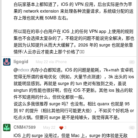
白玩家基本上都知道了，iOS 的 VPN 应用，后台实际是作为苹
果的 network extension 来处理各种流量请求，系统级分配的运
存上限也就大概 50MB 左右。
所以现在的非小白用户在 iOS 上的任何 VPN app 上使用的规则
集也不会选择太复杂的了，不稳定的问题不能说完全解决，那也
是因为认知提升从而大大缓解了。2026 年的 surge 也就是依靠
情怀/人云亦云才能卖上那个价格了😮‍💨
ligogid
May 22 via iPhone
41
@
ndxxx
内存小白都知道。iOS 的问题是能耗，7k+mah 安卓机
觉得无所谓的省电优化（例如，大量节点测速），3k 出头的 ios
就能明显感到。再就是 surge 的 tun 绝对有独到之处，虽说
singtun 的性能也很好啊，但在 iOS 不更新。其他 ios 独占的软
件不知道用的什么，但优化都很一般。
说这么多我很推荐 surge 吗？也没有。相比 quanx 也就是 95
到 97 的提升（相比其他同行可能更大些），不如买个好机场 or
吃点火锅。但要问 surge 是不是纯噱头，我觉得真不是。
CNM47589
May 22
3
42
iOS 上的 surge 没用过，但是 Mac 上，surge 的体验是无敌