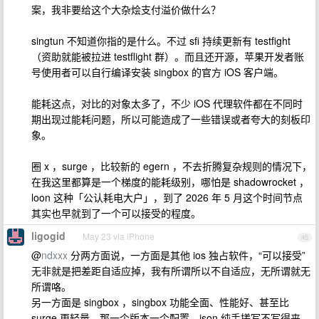
案，我非要给这个大杂烩支付溢价做什么？
singtun 不知道你指的是什么。不过 sfi 持续更新有 testfight
（资助就能被拉进 testflight 群）。而且还开源，苹果开发者账
号使用者可以自行编译安装 singbox 的官方 iOS 客户端。
能耗这点，对比的对象太多了，不少 iOS 代理软件都在不同时
期出现过能耗问题，所以可能造成了一些错误或者夸大的刻板印
象。
圈 x ，surge ，比较新的 egern ，不去折腾复杂规则的情况下，
在我这里都算是一个梯度的能耗级别，哪怕是 shadowrocket ，
loon 这种「公认耗电大户」，到了 2026 年 5 月这个时间节点
其实也早就到了一个可以接受的程度。
ligogid
May 23 via iPhone
45
@
ndxxx
分两方面说，一方面是其他 ios 独占软件，“可以接受”
无非就是把差距自适应掉，我有所谓所以不自适应，无所谓就无
所谓咯。
另一方面是 singbox ，singbox 功能全面、性能好、甚至比
surge 更轻量，那一个版本一个配置，json 纯手搓写不写得来