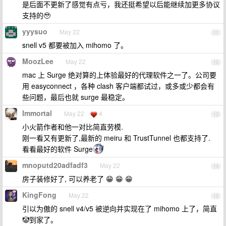
是后面不更新了感觉有点亏，我还挺希望以后能继续加更多协议
支持的🥹
yyysuo
May 22
11
snell v5 都要被加入 mihomo 了。
MoozLee
May 22
12
mac 上 Surge 绝对算的上体验最好的代理软件之一了。公司要
用 easyconnect ，各种 clash 客户端都试过，或多或少都会有
些问题，最后也就 surge 最稳定。
Immortal
May 22
4
13
小火箭作者和他一对比简直劳模.
刚一看又有更新了,最新的 meiru 和 TrustTunnel 也都支持了.
看看最好的软件 Surge
mnoputd20adfadf3
May 22
14
房子装修好了, 可以养老了 😁 😁 😁
KingFong
May 22
15
引以为傲的 snell v4/v5 被逆向并实现在了 mihomo 上了，简直
🤡到家了。