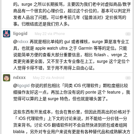
的。surge 之所以长期挨骂，主要因为我们老中对虚拟商品/数字
商品有一个很玄的心理价位，超过这个价位的，基本可以判定开
发者人品出了问题。可以参考前几年《猛兽派对》定价挨骂的
事。归根结底还是我们穷人多。
ligogid
May 22 via iPhone
43
@
ndxxx
再就是相比单纯的 gui 或者裸核，surge 算是准专业工
具，也就是 apple watch ultra 之于 Garmin 等等的定位。只能
说能简单方便的查看大部分重要信息，相比 flclash 、verge 之
类更完善更全面，又不至于太专业像在上工，surge 这个定位个
人觉得卡得不错，至于用不用得上自由心证。
ndxxx
May 22 via Android
44
@
ligogid
你说的抓包相比「同类 iOS 代理软件」颗粒度细比较
细操作友好这一点，再加上你没有说的 ponte 这个 feature ，我
觉得可以算的上是 surge 特色，但也就是噱头罢了。
这些东西有开发成本，包含在售价里，但因此而高出的价格对于
「 iOS 代理软件」上下文的讨论来说，并不能给一分价钱一分
货来背书。讨论 iOS 翻墙软件时不会自然快进到抓包或者组网
blabla ，另外对专业用户来说有更是有各种替代品和成熟解决方