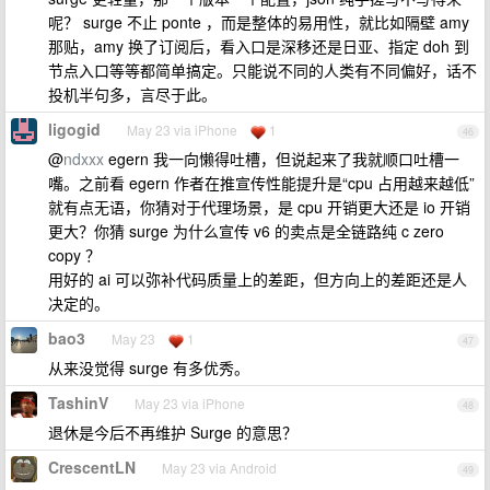
呢？ surge 不止 ponte ，而是整体的易用性，就比如隔壁 amy
那贴，amy 换了订阅后，看入口是深移还是日亚、指定 doh 到
节点入口等等都简单搞定。只能说不同的人类有不同偏好，话不
投机半句多，言尽于此。
ligogid
May 23 via iPhone
1
46
@
ndxxx
egern 我一向懒得吐槽，但说起来了我就顺口吐槽一
嘴。之前看 egern 作者在推宣传性能提升是“cpu 占用越来越低”
就有点无语，你猜对于代理场景，是 cpu 开销更大还是 io 开销
更大？你猜 surge 为什么宣传 v6 的卖点是全链路纯 c zero
copy ？
用好的 ai 可以弥补代码质量上的差距，但方向上的差距还是人
决定的。
bao3
May 23
1
47
从来没觉得 surge 有多优秀。
TashinV
May 23 via iPhone
48
退休是今后不再维护 Surge 的意思？
CrescentLN
May 23 via Android
49