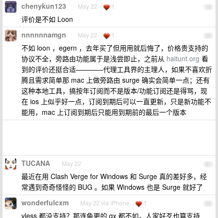
chenykun123
May 22
1
19
评价是不如 Loon
nnnnnnamgn
May 22
1
20
不如 loon ，egern ，去年买了但用用就后悔了，价格贵支持的
协议不全，旁路由功能属于是浅尝即止，之前从
haitunt.org
看
到的评价还挺合适————代理工具界的主理人，如果不喜欢折
腾且需求简单那 mac 上做旁路由 surge 确实会简单一点；还有
这种本地工具，搞按年订阅而不是版本/功能订阅还是得骂，现
在 ios 上似乎好一点，订阅到期后可以一直更新，只是新功能不
能用，mac 上订阅到期后只能用到期前的最后一个版本
TUCANA
May 22
21
最近在用 Clash Verge for Windows 和 Surge 真的差好多，经
常遇到奇奇怪怪的 BUG 。如果 Windows 也是 Surge 就好了
wonderfulcxm
May 22 via iPhone
1
22
vless 都没支持？那连龟更的 qx 都不如，人家好歹也算支持