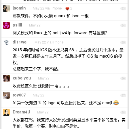
jsomin
May 22 via iPhone
2
23
邪教软件，不如小火箭 quanx 和 loon 一根
psllll
May 22
24
网关模式和 linux 上的 net.ipv4.ip_forward 有啥区别？
di11wei
May 22 via iPhone
25
2015 年的时候 iOS 版本还只卖 68 ，之后也买过几个版本，最
近一次用已经是去年三月了。然后出掉了 iOS 和 macOS 的授
权。
总结起来三个字：我不配。
xubeiyou
May 22
26
收费还这么贵 还限制一堆 。。。
toy007
May 22
27
𝕏 第一次知道 𝕏 的 logo 可以直接打出来，还不是 emoji
Dream4U
May 22
28
大家都在骂，我支持大家开发出同类型且水平差不多的应用，卖
半价，我第一个买。财务自由不是梦。