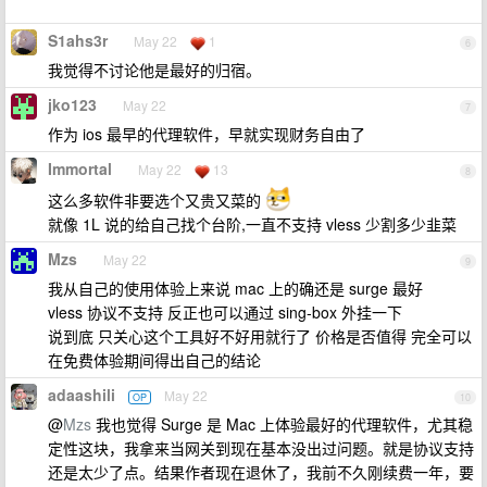
S1ahs3r
May 22
1
6
我觉得不讨论他是最好的归宿。
jko123
May 22
7
作为 ios 最早的代理软件，早就实现财务自由了
Immortal
May 22
13
8
这么多软件非要选个又贵又菜的
就像 1L 说的给自己找个台阶,一直不支持 vless 少割多少韭菜
Mzs
May 22
9
我从自己的使用体验上来说 mac 上的确还是 surge 最好
vless 协议不支持 反正也可以通过 sing-box 外挂一下
说到底 只关心这个工具好不好用就行了 价格是否值得 完全可以
在免费体验期间得出自己的结论
adaashili
May 22
OP
10
@
Mzs
我也觉得 Surge 是 Mac 上体验最好的代理软件，尤其稳
定性这块，我拿来当网关到现在基本没出过问题。就是协议支持
还是太少了点。结果作者现在退休了，我前不久刚续费一年，要