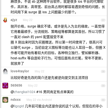
麻烦多。不说 sb 这种跨平台软件，就是很多 ios 平台的代理软
件，高并发、高带宽、前台高占用时都容易遇到奇怪的问题，长
时间用下来 surge 是 ios 上问题最少的那个。
ajyz
May 22
37
抛开价格，surge 确实不错，或许是先入为主的缘故，一直觉得
它用着最顺手，分流规则、策略组等都算是其首创，所以习惯了
一直对 clash 的 yaml 配置接受不来
圈 X 刚出来时因为买圈赠送，所以第一时间使用了，很高兴可
以替代 surge ，当初自定义图标等功能也让人耳目一新，但圈 X
作者可能开始有着较大的目标，各种特立独行，譬如解析器、
host-suffix 等自造轮子行为，可惜后面有点烂尾，常年不更新，
就放弃了
love4taylor
May 22
38
比较好奇是先改的简介还是先被逆向提交到主流项目
565656
May 22
39
@
zhangkai1024
#16 男同肯定有点审美的
ndxxx
May 22 via Android
40
@
ligogid
几年前可能业内还是你说的这个认知，但现在的非小