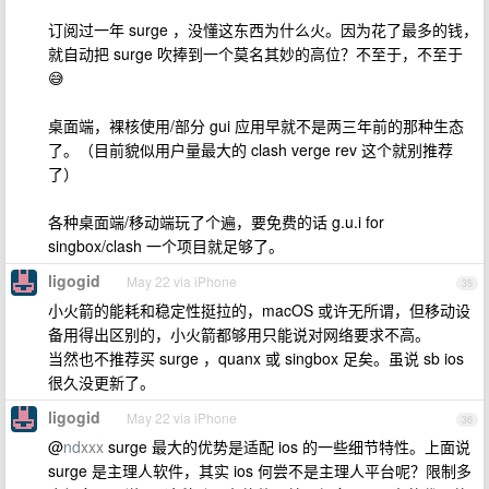
订阅过一年 surge ，没懂这东西为什么火。因为花了最多的钱，
就自动把 surge 吹捧到一个莫名其妙的高位？不至于，不至于
😅
桌面端，裸核使用/部分 gui 应用早就不是两三年前的那种生态
了。（目前貌似用户量最大的 clash verge rev 这个就别推荐
了）
各种桌面端/移动端玩了个遍，要免费的话 g.u.i for
singbox/clash 一个项目就足够了。
ligogid
May 22 via iPhone
35
小火箭的能耗和稳定性挺拉的，macOS 或许无所谓，但移动设
备用得出区别的，小火箭都够用只能说对网络要求不高。
当然也不推荐买 surge ，quanx 或 singbox 足矣。虽说 sb ios
很久没更新了。
ligogid
May 22 via iPhone
36
@
ndxxx
surge 最大的优势是适配 ios 的一些细节特性。上面说
surge 是主理人软件，其实 ios 何尝不是主理人平台呢？限制多