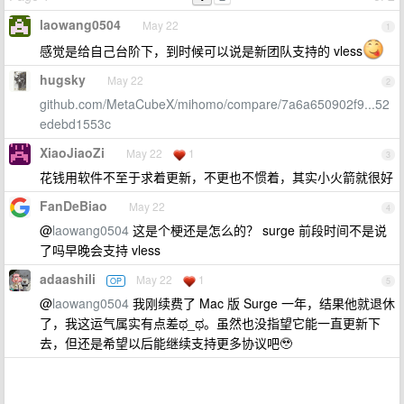
laowang0504
May 22
1
感觉是给自己台阶下，到时候可以说是新团队支持的 vless
hugsky
May 22
2
github.com/MetaCubeX/mihomo/compare/7a6a650902f9...52
edebd1553c
XiaoJiaoZi
May 22
1
3
花钱用软件不至于求着更新，不更也不惯着，其实小火箭就很好
FanDeBiao
May 22
4
@
laowang0504
这是个梗还是怎么的？ surge 前段时间不是说
了吗早晚会支持 vless
adaashili
May 22
1
OP
5
@
laowang0504
我刚续费了 Mac 版 Surge 一年，结果他就退休
了，我这运气属实有点差ಥ_ಥ。虽然也没指望它能一直更新下
去，但还是希望以后能继续支持更多协议吧🥹