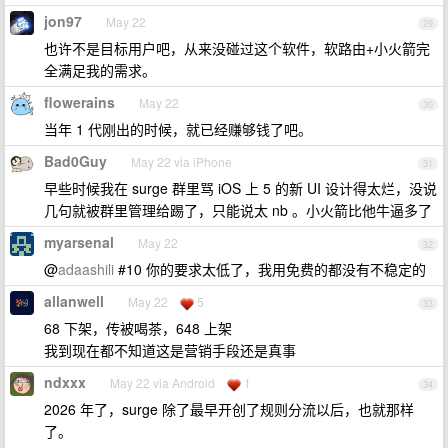
jon97
May 22
29
也许不是目标用户吧，从来没碰过这个软件，软路由+小火箭完
全满足我的需求。
flowerains
May 22
30
当年 1 代刚出的时候，就已经赚够钱了吧。
Bad0Guy
May 22 via iPhone
31
早些时候我在 surge 群里骂 iOS 上 5 的新 UI 设计得太烂，没说
几句就被群里管理给踢了，只能说太 nb 。小火箭比他牛逼多了
myarsenal
May 22
32
@
adaashili
#10 你的要求太低了，我用免费的都没有不稳定的
allanwell
May 22
5
33
68 下架，传被喝茶，648 上架
我到现在都不知道这是营销手段还是真事
ndxxx
May 22 via Android
1
34
2026 年了，surge 除了最早开创了规则分流以后，也就那样
了。