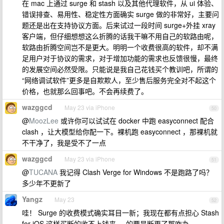
在 mac 上通过 surge 和 stash 以及其他代理软件，从 ui 体验、
错误排查、易用性、稳定性方面确实 surge 做的非常好，主要问
题还是出在支持协议方面。后来试过一段时间 surge+外挂 xray
客户端，但仔细想想这么折腾的话我干嘛不用自己的软路由呢，
软路由折腾空间岂不是更大。明明一个收费很高的软件，却不满
足用户对于协议的需求，对于增加功能的需求也反馈很慢，最终
的发展空间必然受限。只能说是我自己花钱买个教训吧，所谓的
“网络调试软件”更多是自欺欺人，至少售后服务完全对不起这个
价格，也就那么回事吧。不会再续费了。
wazggcd
May 23 via iPhone
50
@
MoozLee
或许你可以试试在 docker 中跑 easyconnect 配合
clash ，让大模型给你配一下。裸机跑 easyconnect ，那裸机就
不干净了，我是受不了一点
wazggcd
May 23 via iPhone
51
@
TUCANA
我记得 Clash Verge for Windows 不是跑路了吗？
多少年不更新了
Yangz
May 23
52
哇！ Surge 的收费模式确实耳目一新；我现在都有点担心 Stash
for iOS 这样买断的收不上钱来= =的要是断更了那咋办