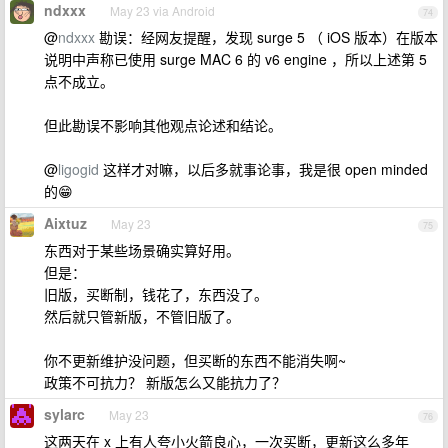
ndxxx
May 23 via Android
74
@
ndxxx
勘误：经网友提醒，发现 surge 5 （ iOS 版本）在版本
说明中声称已使用 surge MAC 6 的 v6 engine ，所以上述第 5
点不成立。
但此勘误不影响其他观点论述和结论。
@
ligogid
这样才对嘛，以后多就事论事，我是很 open minded
的😁
Aixtuz
May 23
75
东西对于某些场景确实算好用。
但是：
旧版，买断制，钱花了，东西没了。
然后就只管新版，不管旧版了。
你不更新维护没问题，但买断的东西不能消失啊~
政策不可抗力？ 新版怎么又能抗力了？
sylarc
May 23
76
这两天在 x 上有人夸小火箭良心，一次买断，更新这么多年