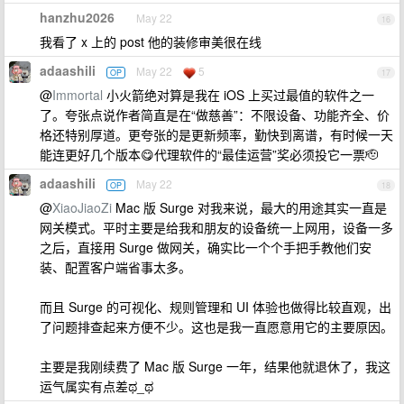
hanzhu2026
May 22
16
我看了 x 上的 post 他的装修审美很在线
adaashili
May 22
5
OP
17
@
Immortal
小火箭绝对算是我在 iOS 上买过最值的软件之一
了。夸张点说作者简直是在“做慈善”：不限设备、功能齐全、价
格还特别厚道。更夸张的是更新频率，勤快到离谱，有时候一天
能连更好几个版本😋代理软件的“最佳运营”奖必须投它一票🫡
adaashili
May 22
OP
18
@
XiaoJiaoZi
Mac 版 Surge 对我来说，最大的用途其实一直是
网关模式。平时主要是给我和朋友的设备统一上网用，设备一多
之后，直接用 Surge 做网关，确实比一个个手把手教他们安
装、配置客户端省事太多。
而且 Surge 的可视化、规则管理和 UI 体验也做得比较直观，出
了问题排查起来方便不少。这也是我一直愿意用它的主要原因。
主要是我刚续费了 Mac 版 Surge 一年，结果他就退休了，我这
运气属实有点差ಥ_ಥ