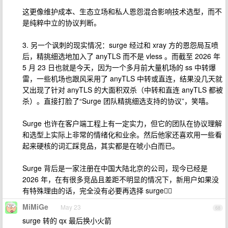
这更像维护成本、生态立场和私人恩怨混合影响技术选型，而不
是纯粹中立的协议判断。
3. 另一个讽刺的现实情况：surge 经过和 xray 方的恩怨局互喷
后，精挑细选地加入了 anyTLS 而不是 vless 。而截至 2026 年
5 月 23 日也就是今天，因为一个多月前大量机场的 ss 中转爆
雷，一些机场也跟风采用了 anyTLS 中转或直连，结果没几天就
又出现了针对 anyTLS 的大面积双杀（中转和直连 anyTLS 都被
杀）。直接打脸了“Surge 团队精挑细选支持的协议”，笑嘻。
Surge 也许在客户端工程上有一定实力，但它的团队在协议理解
和选型上实际上非常的情绪化和业余。然后他家还喜欢用一些看
起来硬核的词汇踩竞品，其实都是在唬小白而已。
Surge 背后是一家注册在中国大陆北京的公司，现今已经是
2026 年，在有很多竞品且差距不明显的情况下，新用户如果没
有特殊理由的话，完全没有必要再选择 surge😮‍💨
MiMiGe
May 23
68
surge 转的 qx 最后换小火箭