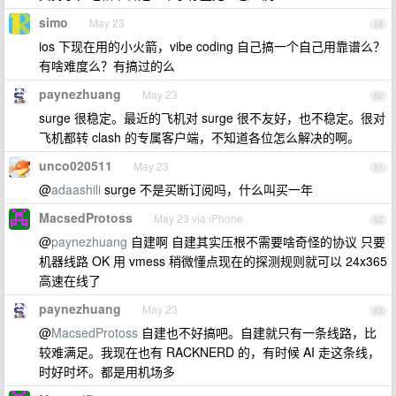
simo
May 23
59
ios 下现在用的小火箭，vibe coding 自己搞一个自己用靠谱么？
有啥难度么？有搞过的么
paynezhuang
May 23
60
surge 很稳定。最近的飞机对 surge 很不友好，也不稳定。很对
飞机都转 clash 的专属客户端，不知道各位怎么解决的啊。
unco020511
May 23
61
@
adaashili
surge 不是买断订阅吗，什么叫买一年
MacsedProtoss
May 23 via iPhone
62
@
paynezhuang
自建啊 自建其实压根不需要啥奇怪的协议 只要
机器线路 OK 用 vmess 稍微懂点现在的探测规则就可以 24x365
高速在线了
paynezhuang
May 23
63
@
MacsedProtoss
自建也不好搞吧。自建就只有一条线路，比
较难满足。我现在也有 RACKNERD 的，有时候 AI 走这条线，
时好时坏。都是用机场多