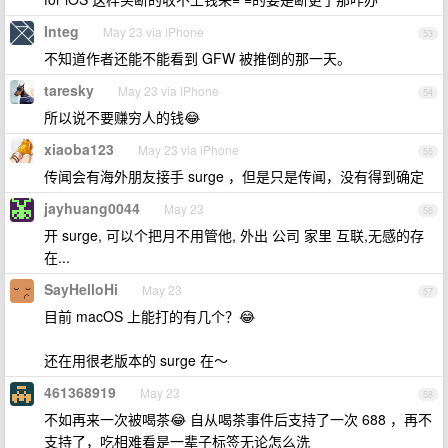
Integ
May 23 via iPhone
53
不知道作者还能不能看到 GFW 被推倒的那一天。
taresky
May 23 via iPhone
54
所以说不要赚穷人的钱😂
xiaoba123
May 23 via iPhone
55
传闻会有海外朋友接手 surge ，但是只是传闻，没有得到确定
jayhuang0044
May 23
56
开 surge, 可以个把月不用管他, 外出 公司 家里 互联,无感的存
在...
SayHelloHi
May 23
57
目前 macOS 上能打的有几个？😂
还在用很老版本的 surge 在～
461368919
May 23
58
不如再来一次被喝茶😂 自从喝茶事件后支持了一次 688 ，再不
支持了，吃相难看是一辈子标签无论怎么洗