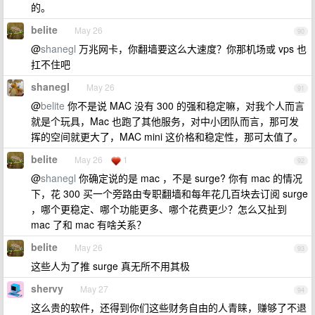
的。
belite
May 26
90
@
shanegl
万兆网卡，你翻墙要这么大速度？你那机场或 vps 也
扛不住吧
shanegl
May 26
91
@
belite
你不是说 MAC 没有 300 的强和稳定嘛，对我个人而言
就是个玩具，Mac 也跑了其他服务，对中小团队而言，那可发
挥的空间就更大了，MAC mini 这价格和稳定性，那可太值了。
belite
May 26
1
92
@
shanegl
你确定说的是 mac ，不是 surge? 你有 mac 的情况
下，花 300 买一个旁路由专职翻墙和每年花几百块去订阅 surge
，哪个更稳定、哪个功能更多、哪个花费更少？怎么又扯到
mac 了和 mac 有啥关系？
belite
May 26
93
这些人为了推 surge 真无所不用其极
shervy
May 27
94
这么贵的软件，还得到你们这些财务自由的人青睐，赚够了不退