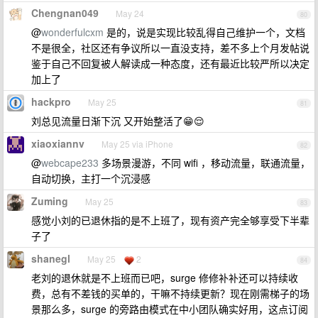
Chengnan049
May 24
80
@
wonderfulcxm
是的，说是实现比较乱得自己维护一个，文档
不是很全，社区还有争议所以一直没支持，差不多上个月发帖说
鉴于自己不回复被人解读成一种态度，还有最近比较严所以决定
加上了
hackpro
May 25
81
刘总见流量日渐下沉 又开始整活了😁😌
xiaoxiannv
May 25 via iPhone
82
@
webcape233
多场景漫游，不同 wifi ，移动流量，联通流量，
自动切换，主打一个沉浸感
Zuming
May 25
83
感觉小刘的已退休指的是不上班了，现有资产完全够享受下半辈
子了
shanegl
May 25
2
84
老刘的退休就是不上班而已吧，surge 修修补补还可以持续收
费，总有不差钱的买单的，干嘛不持续更新？现在刚需梯子的场
景那么多，surge 的旁路由模式在中小团队确实好用，这点订阅