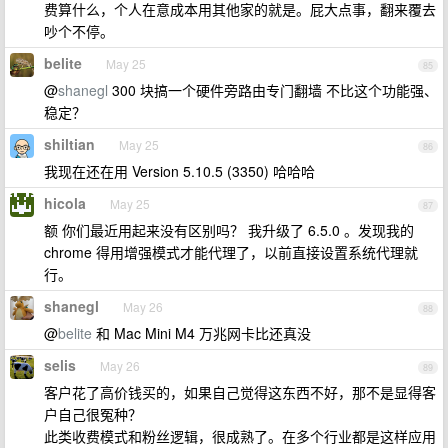
费算什么，个人在意成本用其他家的就是。屁大点事，翻来覆去
吵个不停。
belite
May 25
85
@
shanegl
300 块搞一个硬件旁路由专门翻墙 不比这个功能强、
稳定？
shiltian
May 25
86
我现在还在用 Version 5.10.5 (3350) 哈哈哈
hicola
May 25
87
额 你们最近用起来没有区别吗？ 我升级了 6.5.0 。发现我的
chrome 得用增强模式才能代理了，以前直接设置系统代理就
行。
shanegl
May 26
88
@
belite
和 Mac Mini M4 万兆网卡比还真没
selis
May 26
89
客户花了高价钱买的，如果自己觉得这东西不好，那不是显得客
户自己很冤种？
此类收费模式和粉丝逻辑，很成熟了。在多个行业都是这样应用