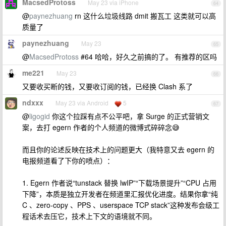
MacsedProtoss
May 23 via iPhone
64
@
paynezhuang
rn 这什么垃圾线路 dmit 搬瓦工 这类就可以高
质量了
paynezhuang
May 23
65
@
MacsedProtoss
#64 哈哈，好久之前搞的了。 有推荐的区吗
me221
May 23
66
又要收买断的钱，又要收订阅的钱，已经换 Clash 系了
ndxxx
May 23 via Android
5
67
@
ligogid
你这个拉踩有点不公平吧，拿 Surge 的正式营销文
案，去打 egern 作者的个人频道的微博式碎碎念😅
而且你的论述反映在技术上的问题更大（我特意又去 egern 的
电报频道看了下你的喷点）：
1. Egern 作者说“tunstack 替换 lwIP”“下载场景提升”“CPU 占用
下降”，本质是独立开发者在频道里汇报优化进度。结果你拿“纯
C 、zero-copy 、PPS 、userspace TCP stack”这种发布会级工
程话术去压它，技术上下文的语境就不同。