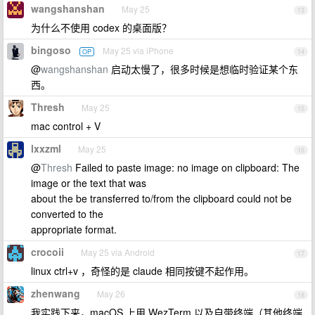
wangshanshan
May 25
13
为什么不使用 codex 的桌面版？
bingoso
May 25 via iPhone
OP
14
@
wangshanshan
启动太慢了，很多时候是想临时验证某个东
西。
Thresh
May 25
15
mac control + V
lxxzml
May 25
16
@
Thresh
Failed to paste image: no image on clipboard: The
image or the text that was
about the be transferred to/from the clipboard could not be
converted to the
appropriate format.
crocoii
May 25 via Android
17
linux ctrl+v ，奇怪的是 claude 相同按键不起作用。
zhenwang
May 26
18
我实践下来，macOS 上用 WezTerm 以及自带终端（其他终端