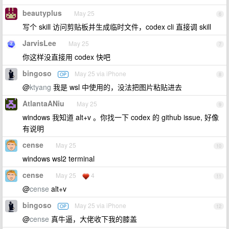
beautyplus
May 25
6
写个 skill 访问剪贴板并生成临时文件，codex cli 直接调 skill
JarvisLee
May 25
7
你这样没直接用 codex 快吧
bingoso
May 25 via iPhone
OP
8
@
ktyang
我是 wsl 中使用的，没法把图片粘贴进去
AtlantaANiu
May 25
9
windows 我知道 alt+v 。你找一下 codex 的 github issue, 好像
有说明
cense
May 25
10
windows wsl2 terminal
cense
May 25
4
11
@
cense
alt+v
bingoso
May 25 via iPhone
OP
12
@
cense
真牛逼，大佬收下我的膝盖