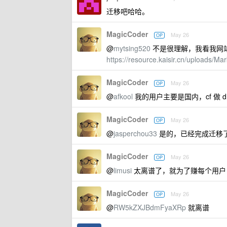
迁移吧哈哈。
MagicCoder
May 26
OP
@
mytsing520
不是很理解，我看我网站的 ng
https://resource.kaisir.cn/uploads/
MagicCoder
May 26
OP
@
afkool
我的用户主要是国内，cf 做 d
MagicCoder
May 26
OP
@
jasperchou33
是的，已经完成迁移
MagicCoder
May 26
OP
@
limusi
太离谱了，就为了赚每个用户 19
MagicCoder
May 26
OP
@
RW5kZXJBdmFyaXRp
就离谱