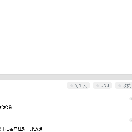
阿里云
DNS
收费
哈哈😆
拱手把客户往对手那边送