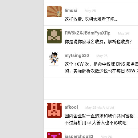
limusi
May 25
这样收费, 吃相太难看了吧..
RW5kZXJBdmFyaXRp
May 26
你是说你家域名收费，解析也收费？
mytsing520
May 26
这个 10W 次，是命中权威 DNS 服
的，实际解析次数少说也在每日 50W 
afkool
May 26 via Android
国内企业就一直追求和我们共同富裕…
不过解析用 cf 大善人也不影响吧
jasperchou33
May 26