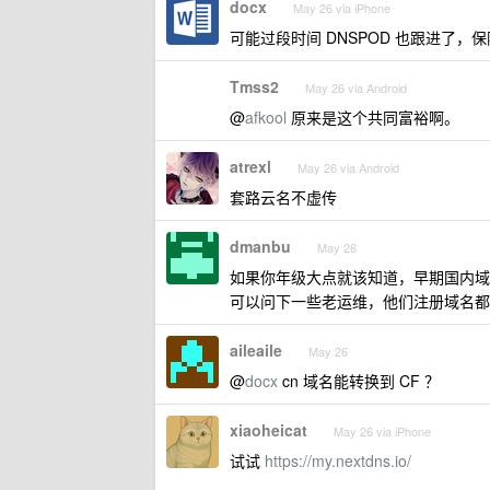
docx
May 26 via iPhone
可能过段时间 DNSPOD 也跟进了，保险
Tmss2
May 26 via Android
@
afkool
原来是这个共同富裕啊。
atrexl
May 26 via Android
套路云名不虚传
dmanbu
May 26
如果你年级大点就该知道，早期国内域
可以问下一些老运维，他们注册域名都
aileaile
May 26
@
docx
cn 域名能转换到 CF ？
xiaoheicat
May 26 via iPhone
试试
https://my.nextdns.io/