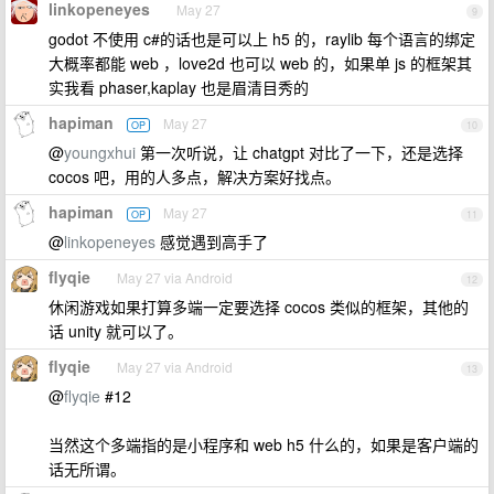
linkopeneyes
May 27
9
godot 不使用 c#的话也是可以上 h5 的，raylib 每个语言的绑定
大概率都能 web ，love2d 也可以 web 的，如果单 js 的框架其
实我看 phaser,kaplay 也是眉清目秀的
hapiman
May 27
OP
10
@
youngxhui
第一次听说，让 chatgpt 对比了一下，还是选择
cocos 吧，用的人多点，解决方案好找点。
hapiman
May 27
OP
11
@
linkopeneyes
感觉遇到高手了
flyqie
May 27 via Android
12
休闲游戏如果打算多端一定要选择 cocos 类似的框架，其他的
话 unity 就可以了。
flyqie
May 27 via Android
13
@
flyqie
#12
当然这个多端指的是小程序和 web h5 什么的，如果是客户端的
话无所谓。