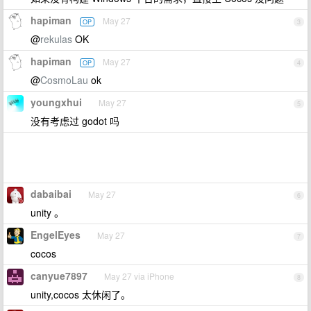
hapiman
May 27
OP
3
@
rekulas
OK
hapiman
May 27
OP
4
@
CosmoLau
ok
youngxhui
May 27
5
没有考虑过 godot 吗
dabaibai
May 27
6
unity 。
EngelEyes
May 27
7
cocos
canyue7897
May 27 via iPhone
8
unity,cocos 太休闲了。