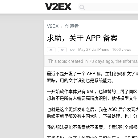
V2EX
创造者
›
求助，关于 APP 备案
uei
·
May 27
via iPhone · 1606 views
This topic created in 73 days ago, the infor
最近不是开发了一个 APP 嘛，主打识码和文字识
跟踪，用的文字识别也是系统能力。
一开始软件本体只有 5M ，也短暂的上线了国区
想着不是所有人需要高精度识别，就将模型文件改成了
也就是这个更新发布之后，我在 ASC 后台发现
后续更新里都没有中国大陆，下架处理，也十分
我的想法是能不备案就不备案，毕竟识别全部都