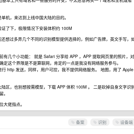
那边基本上只有域名和一些服务的开支，不太愿意再买一个域名和主机或者
 是单机，来达到上线中国大陆的目的。
验证了下，极限情况下安装体积约 100M
之前还想过多弄几个不同的识别模型提供选择的，例如广告牌，英文手写，
小功能： 就是 Safari 分享给 APP ，APP 提取网页里的照片，
确定这个界限是不是算联网，肯定的一点是我没有网络服务参与。
行 http 发送，同样，用户可控，我不提供网络服务。 地图，用了 Apple
陆区，也别想按需模型，下载 APP 体积 100M 。 二是砍掉自身文字识
留。
位大佬指点。
备案
识别
设备端