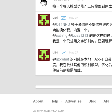
搞一个导入模型功能？上传模型到网盘
uei
May 27
OP
@
C64NRD
等于说你是不提供在线内
功能换体积，内置一个。
@
catning
@
lucas1213
的确这样想过，
我是一个只想用文字识别的，还要理解
uei
May 27
OP
@
gzxwhut
识别纯在本地，Apple 自带
度，我在尝试其他的识别模型，优化后
件目前是按需加载。
About
·
Help
·
Advertise
·
Blog
·
API
创意工作者们的社区