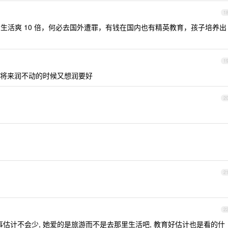
1
生活爽 10 倍，何必去国外遭罪，有钱在国内也有精英教育，孩子培养出
1
将来润不动的时候又想润要好
2
2
2
的事估计不会少, 她爱的是旅游而不是去那里生活吧, 教育好估计也是看的什