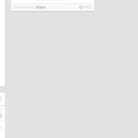
Promoted by
thans
PRO
1