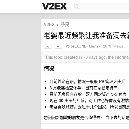
V2EX
移民
›
老婆最近频繁让我准备润去
VoiceEXONE
·
May 27
· 26797 views
This topic created in 73 days ago, the infor
情况
目前外企在职，情况一般般 P9 管理大头兵
3 月老婆检查怀孕，目前在家稳定待产
目前无负债有存款，双方固定资产 3-5 套房
现在 30 出头的年龄，对工作也好像没有激情
老婆喜欢旅游，去过十几个国家，所以目前想
想问问新加坡的朋友是否值得去？ 当下去的话