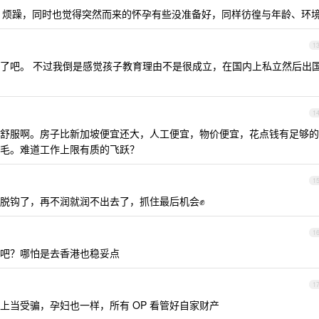
、烦躁，同时也觉得突然而来的怀孕有些没准备好，同样彷徨与年龄、环
1
了吧。 不过我倒是感觉孩子教育理由不是很成立，在国内上私立然后出
1
舒服啊。房子比新加坡便宜还大，人工便宜，物价便宜，花点钱有足够的
毛。难道工作上限有质的飞跃？
1
脱钩了，再不润就润不出去了，抓住最后机会✊
1
吧？哪怕是去香港也稳妥点
1
上当受骗，孕妇也一样，所有 OP 看管好自家财产