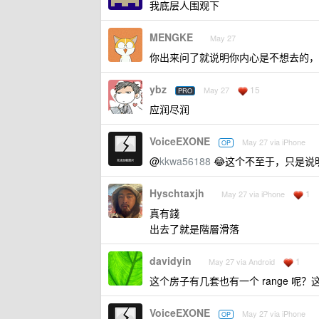
我底层人围观下
MENGKE
May 27
你出来问了就说明你内心是不想去的，
ybz
15
May 27
PRO
应润尽润
VoiceEXONE
May 27 via iPhone
OP
@
kkwa56188
😂这个不至于，只是说
Hyschtaxjh
1
May 27 via iPhone
真有錢
出去了就是階層滑落
davidyin
1
May 27 via Android
这个房子有几套也有一个 range 
VoiceEXONE
May 27 via iPhone
OP