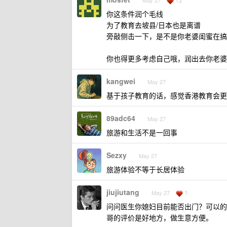
May 27
你这条件润个毛线
为了教育去坡县/日本也是离谱
旁敲侧击一下，是不是你老婆闺蜜在搞
你也得更多考虑自己哦，润出去你老婆
kangwei
May 27
基于孩子教育的话，感觉香港教育会更
89adc64
May 27
旅游和生活不是一回事
Sezxy
May 27
旅游体验不等于长居体验
jiujiutang
1
May 27
问问医生你媳妇目前能否出门？可以的
哥的评价是好地方，做生意方便。