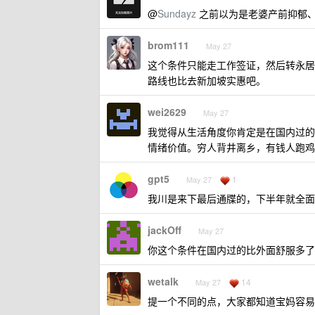
@
Sundayz
之前以为是老婆产前抑郁
brom111
May 27
这个条件只能走工作签证，然后转永居
路线也比去新加坡实惠吧。
wei2629
May 27
我觉得从生活角度你肯定是在国内过的
情绪价值。穷人背井离乡，有钱人跑鸡
gpt5
1
May 27
我川是来下最后通牒的，下半年就全面
jackOff
May 27
你这个条件在国内过的比外面舒服多了
wetalk
14
May 27
提一个不同的点，大家都知道宝妈容易