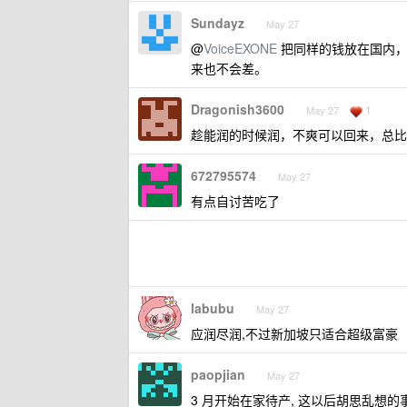
Sundayz
May 27
@
VoiceEXONE
把同样的钱放在国内，
来也不会差。
Dragonish3600
1
May 27
趁能润的时候润，不爽可以回来，总比
672795574
May 27
有点自讨苦吃了
labubu
May 27
应润尽润,不过新加坡只适合超级富豪
paopjian
May 27
3 月开始在家待产, 这以后胡思乱想