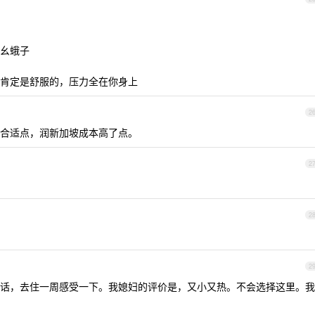
幺蛾子
肯定是舒服的，压力全在你身上
2
合适点，润新加坡成本高了点。
2
2
2
话，去住一周感受一下。我媳妇的评价是，又小又热。不会选择这里。我