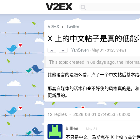
V2EX
Twitter
›
X 上的中文帖子是真的低能啊(
YanSeven
·
May 31
· 3123 views
This topic created in 68 days ago, the infor
其他语言的没怎么看，点了一个中文帖后基本给
那套自媒体的话术和🧠不好使的风格真的是，和
更新屎的。
12 replies
•
2026-06-01 07:49:53 +08:00
billlee
May 31
不只是中文。马斯克在 X 上搞收益