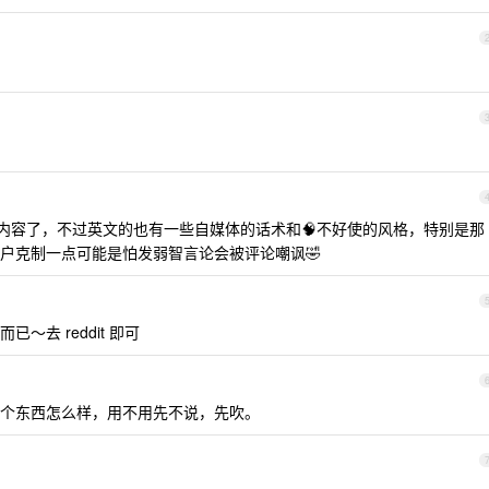
相关的内容了，不过英文的也有一些自媒体的话术和🧠不好使的风格，特别是那
户克制一点可能是怕发弱智言论会被评论嘲讽🤣
去 reddit 即可
个东西怎么样，用不用先不说，先吹。