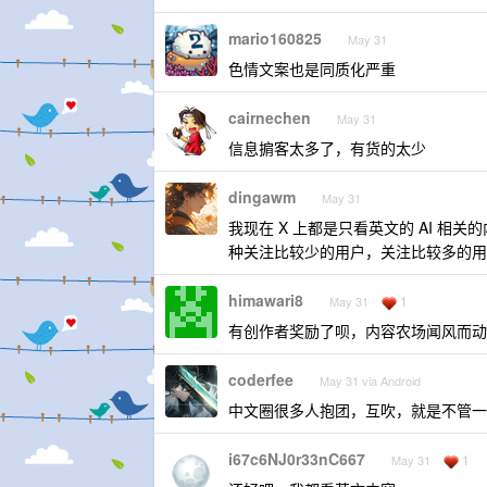
mario160825
May 31
色情文案也是同质化严重
cairnechen
May 31
信息掮客太多了，有货的太少
dingawm
May 31
我现在 X 上都是只看英文的 AI 
种关注比较少的用户，关注比较多的用
himawari8
1
May 31
有创作者奖励了呗，内容农场闻风而动而已～
coderfee
May 31 via Android
中文圈很多人抱团，互吹，就是不管一
i67c6NJ0r33nC667
1
May 31