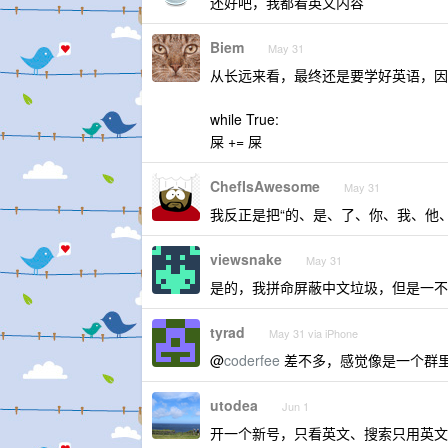
还好吧，我都看英文内容
Biem
May 31
从长远来看，最终还是要学好英语，因
while True:
屎 += 屎
ChefIsAwesome
May 31
我反正是把“的、是、了、你、我、他
viewsnake
May 31
是的，我拼命屏蔽中文垃圾，但是一不
tyrad
May 31 via iPhone
@
coderfee
差不多，感觉像是一个群
utodea
Jun 1
开一个新号，只看英文、搜索只用英文，