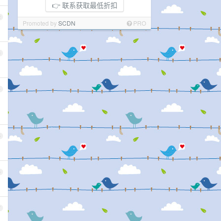
👉 联系获取最低折扣
2
Promoted by
SCDN
PRO
3
4
5
6
7