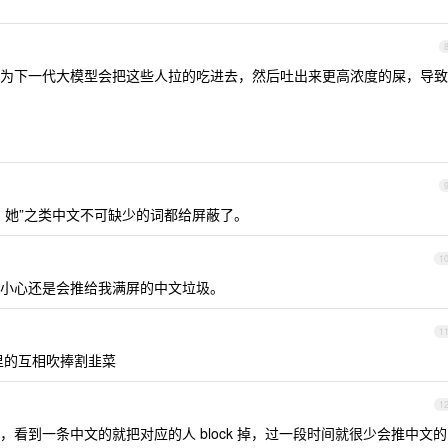
为下一代大模型会把这些人拉的吃进去，然后吐出来更高浓度的屎，导致
、她”之类中文不可缺少的词都给屏蔽了。
1
小心还是会推给我满屏的中文垃圾。
1
里的互相吹捧割韭菜
1
看到一条中文的就把对应的人 block 掉，过一段时间就很少会推中文的