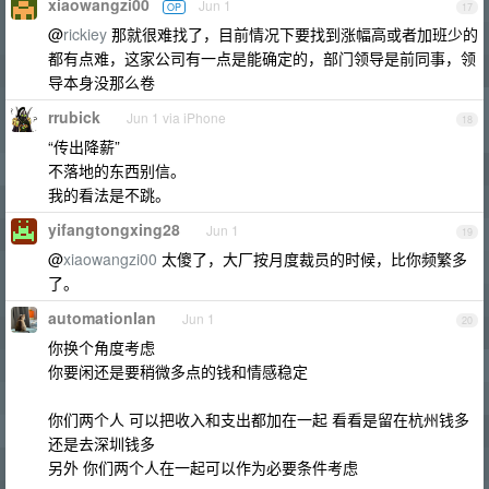
xiaowangzi00
Jun 1
OP
17
@
rickiey
那就很难找了，目前情况下要找到涨幅高或者加班少的
都有点难，这家公司有一点是能确定的，部门领导是前同事，领
导本身没那么卷
rrubick
Jun 1 via iPhone
18
“传出降薪”
不落地的东西别信。
我的看法是不跳。
yifangtongxing28
Jun 1
19
@
xiaowangzi00
太傻了，大厂按月度裁员的时候，比你频繁多
了。
automationIan
Jun 1
20
你换个角度考虑
你要闲还是要稍微多点的钱和情感稳定
你们两个人 可以把收入和支出都加在一起 看看是留在杭州钱多
还是去深圳钱多
另外 你们两个人在一起可以作为必要条件考虑