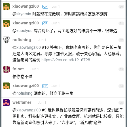
xiaowangzi00
Jun 1
OP
30
@
skyemin
时薪现在无敌啊，算时薪跳槽肯定是不划算
xiaowangzi00
Jun 1
OP
31
@
xubeiyou
综合对比了，两个地方好的维度不一样，很难选
nofishing
Jun 1
32
@
xiaowangzi00
#10 补充下，你俩老家哪的，你们要在长三角
还是大湾区定居。考虑下加班太狠，疏于关心家庭，人也暴躁。
这位老哥的案例
https://v2ex.com/t/1216728
folnet
Jun 1
33
怕你卷不过
xiaowangzi00
Jun 1
OP
34
@
nofishing
湖南的，倾向于珠三角
webfamer
Jun 1
35
@
xiaowangzi00
#9 我也觉得长期发展深圳更有前途，深圳底子
更扎实，科技制造更扎实，产业底盘厚。杭州就是比较虚，只能
靠造新词宣传吸引人来了，“六小龙”，“新八骏”这些