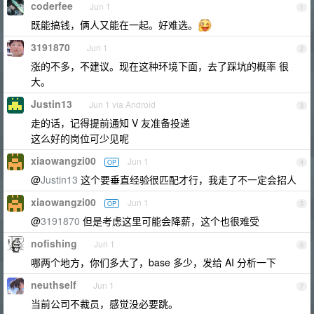
coderfee
Jun 1
1
既能搞钱，俩人又能在一起。好难选。
3191870
Jun 1
2
涨的不多，不建议。现在这种环境下面，去了踩坑的概率 很
大。
Justin13
Jun 1 via Android
3
走的话，记得提前通知 V 友准备投递
这么好的岗位可少见呢
xiaowangzi00
Jun 1
OP
4
@
Justin13
这个要垂直经验很匹配才行，我走了不一定会招人
xiaowangzi00
Jun 1
OP
5
@
3191870
但是考虑这里可能会降薪，这个也很难受
nofishing
Jun 1
6
哪两个地方，你们多大了，base 多少，发给 AI 分析一下
neuthself
Jun 1
7
当前公司不裁员，感觉没必要跳。