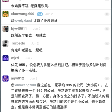
未婚妻不跳, 老婆建议跳.
xiaowangzi00
Jun 2
OP
47
@
lovelyxiaod
订婚了还没领证
hjw45611
Jun 2
48
既然迟早要去，那就去
Torpedo
Jun 2
49
肯定和老婆在一起吧
wjxd
Jun 2
50
优先 955 。没必要为多这么点钱拼吧。相当于是你多付出时间
换来了多一点钱。
aqw012
Jun 2
51
@
xiaowangzi00
我之前在一家平均 995 的公司（大小周），去
年跳槽来来一个 965 的公司，虽然说工资看起来降了一些，但
是时薪变高了，另一方面，身体也比之前好多了，不加班人的精
神状态方方面面都会好，虽然目前这个是个小公司，也不算稳
定，但是我非常满意当初的跳槽选择