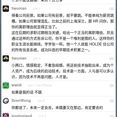
5wunian
Jun 1
42
得看公司前景。如果公司有前景，就不要跳。不能单纯为薪资跳
槽。如果公司管理混乱，比如之前的上海深兰，那 HR 问你，那
你的离职理由就显得正当了。
这在后期的求职过期相当关键，给出一个正当的离职理由，并且
通过这样的方式告诉公司，你不是一个唯利是图的人。这样你的
职业生涯长能继续。学学张一鸣，他一个人就能 HOLDE 住公司
的所有信息系统，成功抖音的早期技术积累之一。
5wunian
Jun 1
43
小两口，情感稳定，不着急结婚，将这些技术抽取出来，成为个
人资产，成为后续的启动技术。技术是一方面，人与是可以多认
识，因为技术不再是问题，人才是。
wwti9
Jun 1 via iPhone
44
如果是我的话 不跳
SvenWong
Jun 2
45
你都说了，未来一定会去，未婚妻又在那边，肯定要去的
lovelyxiaod
Jun 2
46