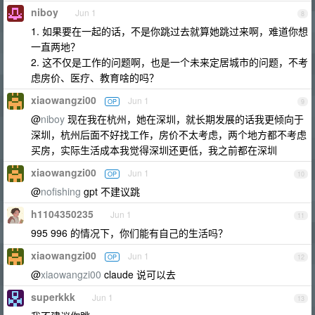
niboy
Jun 1
8
1. 如果要在一起的话，不是你跳过去就算她跳过来啊，难道你想
一直两地？
2. 这不仅是工作的问题啊，也是一个未来定居城市的问题，不考
虑房价、医疗、教育啥的吗？
xiaowangzi00
Jun 1
OP
9
@
niboy
现在我在杭州，她在深圳，就长期发展的话我更倾向于
深圳，杭州后面不好找工作，房价不太考虑，两个地方都不考虑
买房，实际生活成本我觉得深圳还更低，我之前都在深圳
xiaowangzi00
Jun 1
OP
10
@
nofishing
gpt 不建议跳
h1104350235
Jun 1
11
995 996 的情况下，你们能有自己的生活吗？
xiaowangzi00
Jun 1
OP
12
@
xiaowangzi00
claude 说可以去
superkkk
Jun 1
13