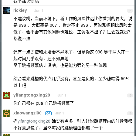
我不建议你跳
rickiey
Jun 1
14
不建议跳，当前环境下，新工作的风险性远比你看到的要大，说
是 996 ，大概率是 007 ，肯定不止 996 ，再说涨幅相比风险太
低了，会不会有其他问题也难说，工资发不出了？进去就裁员？
都说不准
还有一点即使和未婚妻不异地了，但是你这 996 等于两人在一
起时间几乎没有，还不如异地
至于跳槽频繁估计没啥，也是能力强的另一种体现
综合看来跳槽的优点几乎没有，甚至是负的，至少涨幅得 50%
以上吧
yifangtongxing28
Jun 1
15
你自己都在 pua 自己跳槽频繁了
xiaowangzi00
Jun 1
OP
16
@
yifangtongxing28
确实有点多，别人让说跳槽理由的时候我都
不好意思说了，虽然每家的跳槽理由都编了一个