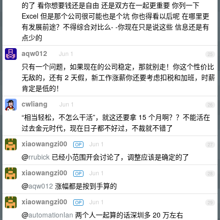
的了 看你想要钱还是自由 还是双方在一起更重要 你列一下
Excel 但是那个公司很可能也是个坑 你也得看以后呢 在哪里更
有发展前途？不得综合对比么- -你现在只是说这些 信息还是有
点少的
aqw012
Jun 1
25
只有一个问题，如果现在的公司稳定，那就别走！你这个性价比
无敌的，还有 2 天假，新工作涨薪你还要考虑扣税和加班，时薪
肯定是低的！
cwliang
Jun 1
26
“相当轻松，不怎么干活”，就这还要拿 15 个月啊？？不能活在
过去金元时代，现在日子都不好过，不裁就不错了
xiaowangzi00
Jun 1
OP
27
@
rrubick
已经小范围开会讨论了，调整应该是确定的了
xiaowangzi00
Jun 1
OP
28
@
aqw012
涨幅都是按到手算的
xiaowangzi00
Jun 1
OP
29
@
automationIan
两个人一起算的话深圳多 20 万左右