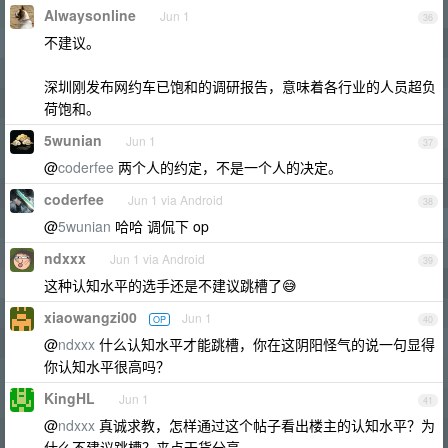
Alwaysonline
Jun 1
36
不建议。
深圳刚发布网约车已饱和的调研报告，意味着各行业的人员超负
荷饱和。
5wunian
Jun 1
37
@
coderfee
两个人的约定，不是一个人的决定。
coderfee
Jun 1 via Android
38
@
5wunian
哈哈 调侃下 op
ndxxx
Jun 1 via Android
39
这种认知水平的选手还是不建议跳槽了😅
xiaowangzi00
Jun 1
OP
40
@
ndxxx
什么认知水平才能跳槽，你在这阴阳怪气的说一句显得
你认知水平很高吗？
KingHL
Jun 1
41
@
ndxxx
真诚求教，怎样通过这个帖子看出楼主的认知水平？为
什么不建议跳槽？来点干货分享