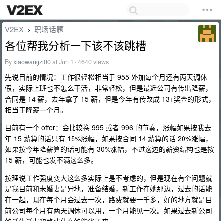
V2EX
职场话题
›
各位帮我分析一下该不该跳槽
By
xiaowangzi00
at Jun 1 · 4640 views
先说目前的情况：工作很轻松相当于 955 外加每个月还有两天调休
假，实际上班也不怎么干活，非常轻松，但是最近公司有传出降薪，
合同是 14 薪，去年拿了 15 薪，但是今年有传改成 13+奖金的形式，
相当于降薪一个月。
目前有一个 offer：会比较卷 995 或者 996 的节奏，涨幅如果按我去
年 15 薪算的话只有 15%涨幅，如果按合同 14 薪算的话 20%涨幅，
如果按今年降薪算的话可能有 30%涨幅，不过这边的薪资结构也是按
15 薪，可能也发不满这么多。
按理说工作强度变大这么多实际上是不考虑的，但是现在有个问题就
是我目前和未婚妻是异地，准备结婚，新工作在她那边，过去的话能
在一起，现在每个月会过去一次，路费就要一千多，好的地方就是目
前公司每个月有两天调休可以用，一个月能见一次。如果过去新公司