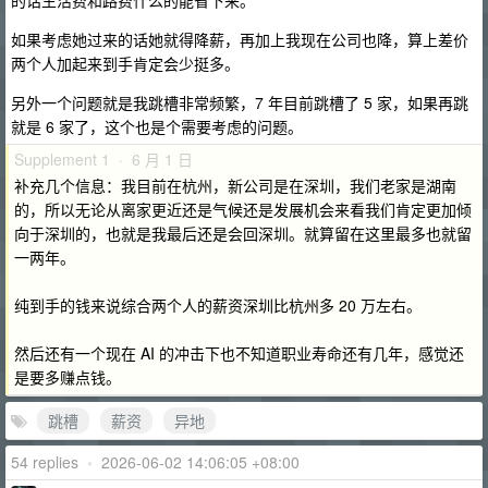
的话生活费和路费什么的能省下来。
如果考虑她过来的话她就得降薪，再加上我现在公司也降，算上差价
两个人加起来到手肯定会少挺多。
另外一个问题就是我跳槽非常频繁，7 年目前跳槽了 5 家，如果再跳
就是 6 家了，这个也是个需要考虑的问题。
Supplement 1 · 6 月 1 日
补充几个信息：我目前在杭州，新公司是在深圳，我们老家是湖南
的，所以无论从离家更近还是气候还是发展机会来看我们肯定更加倾
向于深圳的，也就是我最后还是会回深圳。就算留在这里最多也就留
一两年。
纯到手的钱来说综合两个人的薪资深圳比杭州多 20 万左右。
然后还有一个现在 AI 的冲击下也不知道职业寿命还有几年，感觉还
是要多赚点钱。
跳槽
薪资
异地
54 replies
•
2026-06-02 14:06:05 +08:00