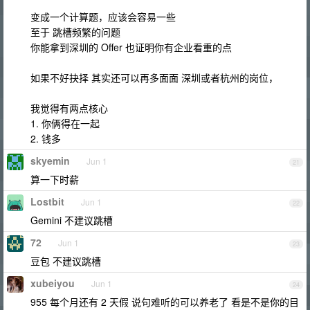
变成一个计算题，应该会容易一些
至于 跳槽频繁的问题
你能拿到深圳的 Offer 也证明你有企业看重的点
如果不好抉择 其实还可以再多面面 深圳或者杭州的岗位，
我觉得有两点核心
1. 你俩得在一起
2. 钱多
skyemin
Jun 1
21
算一下时薪
Lostbit
Jun 1
22
Gemini 不建议跳槽
72
Jun 1
23
豆包 不建议跳槽
xubeiyou
Jun 1
24
955 每个月还有 2 天假 说句难听的可以养老了 看是不是你的目