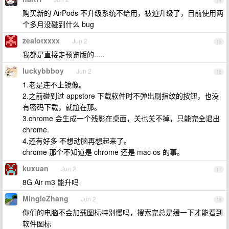
14
购买新的 AirPods 不升级系统不给用，被迫升级了，目前使用两
个多月没碰到什么 bug
zealotxxxx
Jun 2
15
我都是直接走预览版的.....
luckybbboy
Jun 2
16
1.老是连不上镜像。
2.之前碰到过 appstore 下载软件时不弹出刷指纹的按钮，也没
有密码下载，就尬在那。
3.chrome 会生成一个残影在桌面，关也关不掉，只能完全退出
chrome.
4.还有好多 不想动脑再想起来了。
chrome 那个不知道是 chrome 还是 mac os 的事。
kuxuan
Jun 2
17
8G Air m3 能升吗
MingleZhang
Jun 2
18
你们的电脑不会加载图标特别慢吗，搜索完总是缓一下才能看到
软件图标