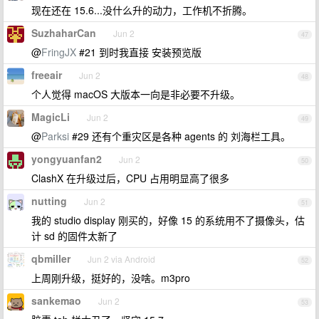
现在还在 15.6...没什么升的动力，工作机不折腾。
SuzhaharCan
Jun 2
47
@
FringJX
#21 到时我直接 安装预览版
freeair
Jun 2
48
个人觉得 macOS 大版本一向是非必要不升级。
MagicLi
Jun 2
49
@
Parksi
#29 还有个重灾区是各种 agents 的 刘海栏工具。
yongyuanfan2
Jun 2
50
ClashX 在升级过后，CPU 占用明显高了很多
nutting
Jun 2
51
我的 studio display 刚买的，好像 15 的系统用不了摄像头，估
计 sd 的固件太新了
qbmiller
Jun 2 via Android
52
上周刚升级，挺好的，没啥。m3pro
sankemao
Jun 2
53