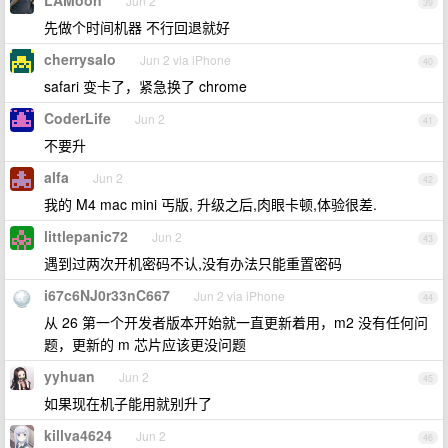
LAMoon
Jun 2
39
先做个时间机器 不行回退就好
cherrysalo
Jun 2 via iPhone
40
safari 变卡了，紧急换了 chrome
CoderLife
Jun 2
41
不要升
alfa
Jun 2
42
我的 M4 mac mini 丐版, 升级之后,肉眼卡顿,体验很差.
littlepanic72
Jun 2
43
遇到过两次开机密码不认,没有办法只能重置密码
i67c6NJ0r33nC667
Jun 2 via iPhone
44
从 26 第一个开发者版本开始就一直更新着用，m2 没有任何问
题，更新的 m 芯片应该更没问题
yyhuan
Jun 2
45
如果现在机子能用就别升了
killva4624
Jun 2
46