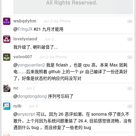
wsbqdyhm
Jun 2 via iPhone
58
@
FringJX
#21 九月才能用
lovelyxiaod
Jun 2
59
我升级了, 喇叭破音了...
volvo007
Jun 2 via iPhone
60
@
yongyuanfan2
我是 flclash ，也是 cpu 高，本来 Max 就耗
电……后来我照着 github 上的一个 pr 自己编译了一份还真好
了，好像是状态栏的响应代码没写对
nc
Jun 2
61
@
dongdongdong
序列号忘码了
ruib
Jun 2
62
@
anyscript
可以。因为 26 恶评如潮，在 sonoma 停了很久不
敢升，上个月因为系统问题重装了 26.4, 目前感觉很流畅，没有
遇到什么 bug ，而且修复了一些老的 bug