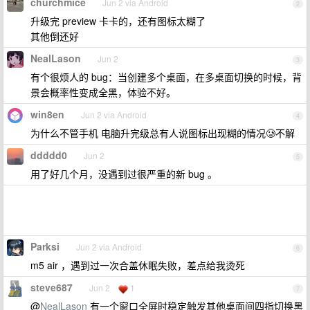
churchmice
Jun 2 via Android
2
升级完 preview 卡卡的，还有图标太糊了
其他倒还好
NealLason
Jun 2
3
有个很烦人的 bug：当创建多个桌面，在多桌面切换的时候，背
景会概率性变成全黑，体验不好。
win8en
Jun 2 via Android
4
为什么不管手机 电脑升完级总有人说图标出现糊的情况🥲不解
ddddd0
Jun 2
5
用了好几个月，没遇到过很严重的新 bug 。
Parksi
Jun 2 via Android
6
m5 air ，遇到过一次合盖休眠失败，差点给我烫死
steve687
Jun 2
1
7
@
NealLason
有一个窗口全屏时稳定触发其他桌面间四指切换黑