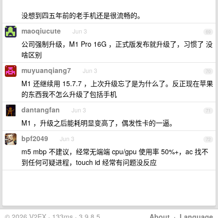
没想到四五年前的老手机还是很流畅的。
maoqiucute
Jun 3
69
公司强制升级，M1 Pro 16G ，正式版发布就升级了，习惯了 没
啥区别
muyuanqiang7
Jun 3
70
M1 还继续用 15.7.7 ，上次升级忘了是为什么了。反正现在苹果
的东西我不怎么升级了包括手机
dantangfan
Jun 3
71
M1 ，升级之后能耗明显变高了，偶发性卡的一逼。
bpf2049
Jun 3
72
m5 mbp 不建议，经常无端端 cpu/gpu 使用率 50%+，ac 找不
到任何可疑进程，touch id 经常有问题没反应
© 2026 V2EX · 133ms · 3.9.8.5
About
·
Language