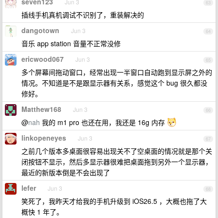
seven123
Jun 3
63
插线手机真机调试不识别了，重装解决的
dangotown
Jun 3
64
音乐 app station 音量不正常没修
ericwood067
Jun 3
65
多个屏幕间拖动窗口，经常出现一半窗口自动跑到显示屏之外的
情况。不知道是不是跟显示器有关系，感觉这个 bug 很久都没
修好。
Matthew168
Jun 3
66
@
nah
我的 m1 pro 也还在用，我还是 16g 内存
linkopeneyes
Jun 3
67
之前几个版本多桌面很容易出现关不了空桌面的情况就是那个关
闭按钮不显示，然后多显示器很难把桌面拖到另外一个显示器，
最近的新版本倒是不会出现了
lefer
Jun 3
68
笑死了，我昨天才给我的手机升级到 iOS26.5 ，大概也拖了大
概快 1 年了。