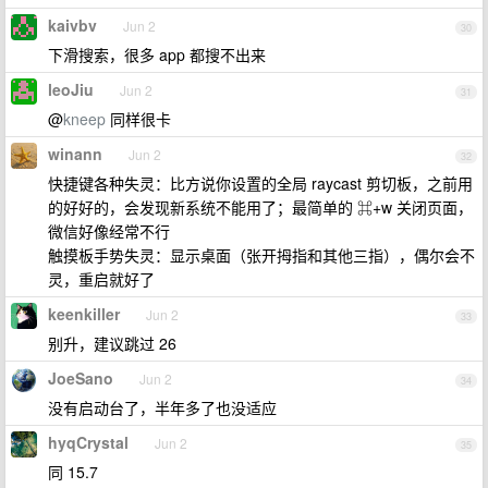
kaivbv
Jun 2
30
下滑搜索，很多 app 都搜不出来
leoJiu
Jun 2
31
@
kneep
同样很卡
winann
Jun 2
32
快捷键各种失灵：比方说你设置的全局 raycast 剪切板，之前用
的好好的，会发现新系统不能用了；最简单的 ⌘+w 关闭页面，
微信好像经常不行
触摸板手势失灵：显示桌面（张开拇指和其他三指），偶尔会不
灵，重启就好了
keenkiller
Jun 2
33
别升，建议跳过 26
JoeSano
Jun 2
34
没有启动台了，半年多了也没适应
hyqCrystal
Jun 2
35
同 15.7