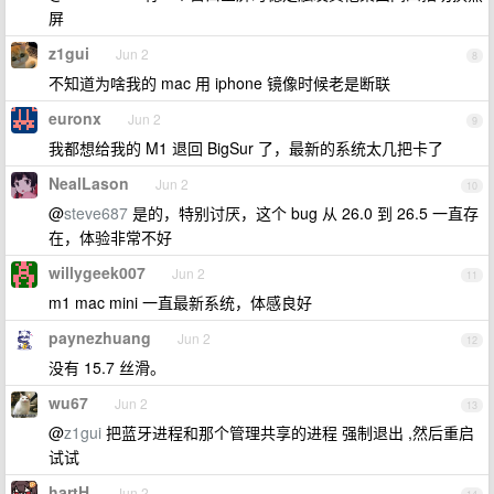
屏
z1gui
Jun 2
8
不知道为啥我的 mac 用 iphone 镜像时候老是断联
euronx
Jun 2
9
我都想给我的 M1 退回 BigSur 了，最新的系统太几把卡了
NealLason
Jun 2
10
@
steve687
是的，特别讨厌，这个 bug 从 26.0 到 26.5 一直存
在，体验非常不好
willygeek007
Jun 2
11
m1 mac mini 一直最新系统，体感良好
paynezhuang
Jun 2
12
没有 15.7 丝滑。
wu67
Jun 2
13
@
z1gui
把蓝牙进程和那个管理共享的进程 强制退出 ,然后重启
试试
hartH
Jun 2