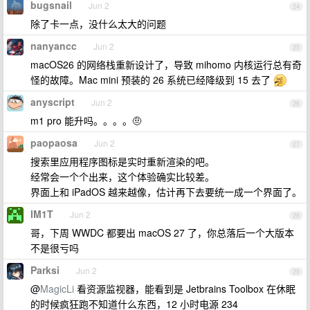
bugsnail
Jun 2
24
除了卡一点，没什么太大的问题
nanyancc
Jun 2
25
macOS26 的网络栈重新设计了，导致 mihomo 内核运行总有奇
怪的故障。Mac mini 预装的 26 系统已经降级到 15 去了
anyscript
Jun 2
26
m1 pro 能升吗。。。。🤨
paopaosa
Jun 2
27
搜索里应用程序图标是实时重新渲染的吧。
经常会一个个出来，这个体验确实比较差。
界面上和 iPadOS 越来越像，估计再下去要统一成一个界面了。
IM1T
Jun 2
28
哥，下周 WWDC 都要出 macOS 27 了，你总落后一个大版本
不是很亏吗
Parksi
Jun 2
29
@
MagicLi
看资源监视器，能看到是 Jetbrains Toolbox 在休眠
的时候疯狂跑不知道什么东西，12 小时电源 234