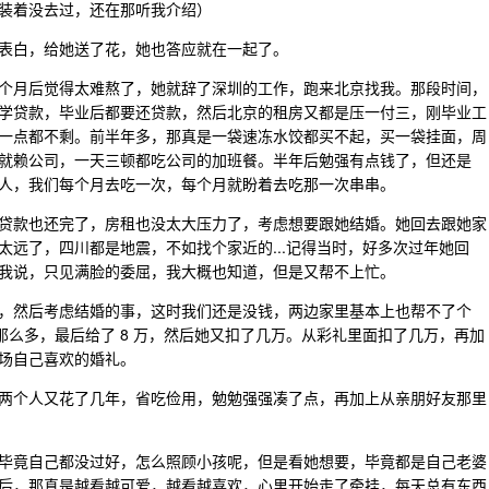
装着没去过，还在那听我介绍）
表白，给她送了花，她也答应就在一起了。
个月后觉得太难熬了，她就辞了深圳的工作，跑来北京找我。那段时间，
学贷款，毕业后都要还贷款，然后北京的租房又都是压一付三，刚毕业工
一点都不剩。前半年多，那真是一袋速冻水饺都买不起，买一袋挂面，周
就赖公司，一天三顿都吃公司的加班餐。半年后勉强有点钱了，但还是
人，我们每个月去吃一次，每个月就盼着去吃那一次串串。
贷款也还完了，房租也没太大压力了，考虑想要跟她结婚。她回去跟她家
远了，四川都是地震，不如找个家近的...记得当时，好多次过年她回
我说，只见满脸的委屈，我大概也知道，但是又帮不上忙。
，然后考虑结婚的事，这时我们还是没钱，两边家里基本上也帮不了个
给那么多，最后给了 8 万，然后她又扣了几万。从彩礼里面扣了几万，再加
场自己喜欢的婚礼。
两个人又花了几年，省吃俭用，勉勉强强凑了点，再加上从亲朋好友那里
毕竟自己都没过好，怎么照顾小孩呢，但是看她想要，毕竟都是自己老婆
后，那真是越看越可爱，越看越喜欢，心里开始走了牵挂，每天总有东西