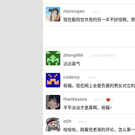
niurougan
Jun 2
现在能同甘共苦的另一半不好找啊，
zhang666
Jun 2 via iPhone
沾沾喜气
coderxy
Jun 2
祝福，现在网上全是负面的男女对立的
thanksssss
1
Jun 2
平平淡淡才是真啊，祝福~
zzlit
Jun 2
哈哈哈，刚看完老哥的评论，怎么第一