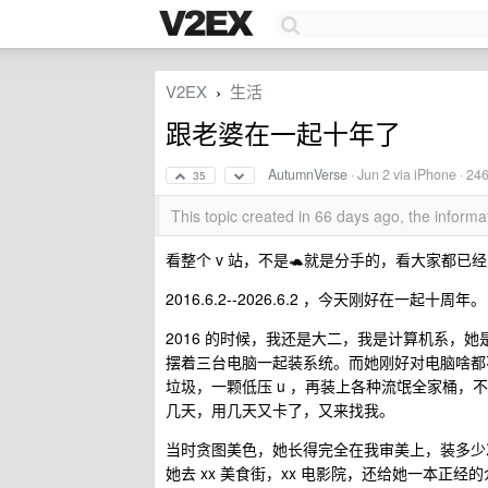
V2EX
生活
›
跟老婆在一起十年了
AutumnVerse
·
Jun 2
via iPhone · 24
35
This topic created in 66 days ago, the infor
看整个 v 站，不是🐢就是分手的，看大家都
2016.6.2--2026.6.2 ，今天刚好在一起十周年。
2016 的时候，我还是大二，我是计算机系，
摆着三台电脑一起装系统。而她刚好对电脑啥都不
垃圾，一颗低压 u ，再装上各种流氓全家桶
几天，用几天又卡了，又来找我。
当时贪图美色，她长得完全在我审美上，装多少
她去 xx 美食街，xx 电影院，还给她一本