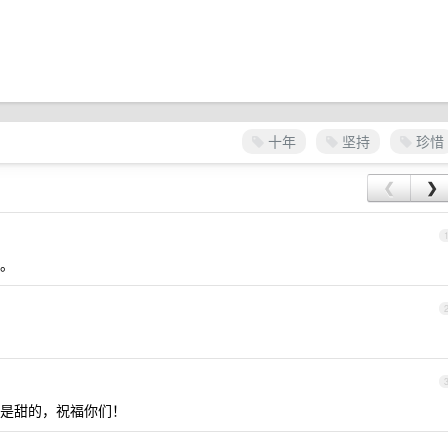
十年
坚持
珍惜
❮
❯
。
是甜的，祝福你们！