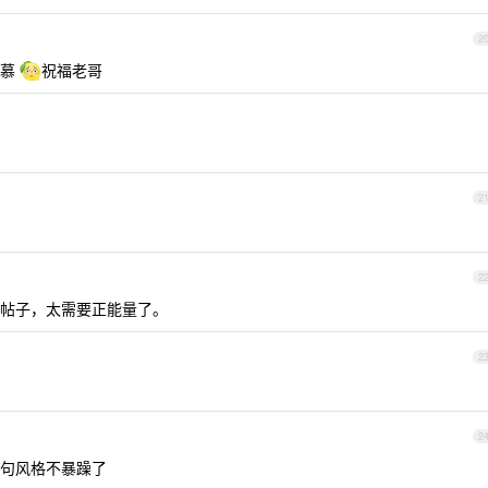
2
羡慕
祝福老哥
2
2
帖子，太需要正能量了。
2
2
句风格不暴躁了