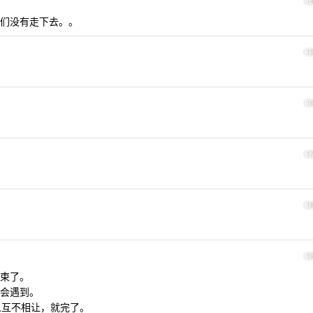
1
们没有走下去。。
1
1
1
1
1
束了。
会遇到。
人互不相让，就完了。