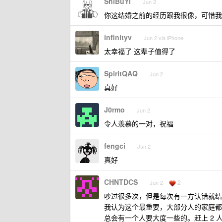
ShiBuYi
Jun 2
你这结婚之前的经历跟我很像，可惜我
infinityv
Jun 2 via iPhone
太幸福了 这辈子值得了
SpiritQAQ
Jun 2
真好
J0rmo
Jun 2
令人羡慕的一对，祝福
fengci
Jun 2
真好
CHNTDCS
2
Jun 2
吵过很多次，但是每次有一方认错就结
我认为这个最重要，大部分人的家庭都
总会有一个人要大度一些的。赶上 2 