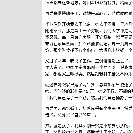
每天都去这些地方，她闭着眼都能找到，给面子
再后来慢慢聊多了，对她是真心动，然后就跟她
毕业后刚开始我去了北京，她去了深圳，异地几
刚刚毕业，那是真叫一个穷啊，我们大学都是助
资又低，每个月给完房租，还完贷款，兜里真是
末就在家里煮面，加点盐酱油就吃，周一到周五
穷，那个时候楼下有个串串，大概几十块钱一个
又过了两年，我换了工作，工资慢慢涨上去了，
里人说了，她家里态度那叫一个强烈呀。说我家太
家，都跟家里吵得哭，然后跟我打电话又不愿跟
就这样她跟家里磨了两年多，总算把家里说通了
啥，当时谈的彩礼要 12 万，她说不行，不能
上我们自己存了一点钱，然后我们自己操办了一
再后面，都结婚了，想着总得有个房子吧，然后
借的。总算买了自己的房子。
然后就是孩子，我其实刚开始是不想要小孩的，
了，总得给她个依靠，然后就生了小孩。有小孩