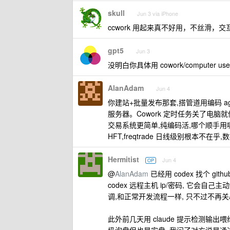
skull
Jun 3 via iPhone
ccwork 用起来真不好用，不丝滑，交互也
gpt5
Jun 3
没明白你具体用 cowork/compute
AlanAdam
Jun 4
你建站+批量发布那套,搭管道用编码 agent
服务器。Cowork 定时任务关了电脑
交易系统更简单,纯编码活,哪个顺手用哪个
HFT,freqtrade 日线级别根本不在
Hermitist
Jun 4
OP
@
AlanAdam
已经用 codex 找个 gith
codex 远程主机 ip/密码, 它会自己
调,和正常开发流程一样, 只不过不再关心
此外前几天用 claude 提示检测输出喂给