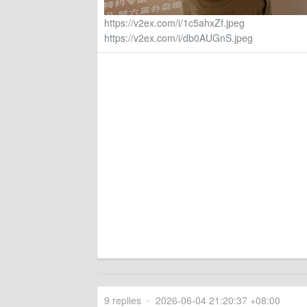
https://v2ex.com/i/1c5ahxZf.jpeg
https://v2ex.com/i/db0AUGnS.jpeg
9 replies
•
2026-06-04 21:20:37 +08:00