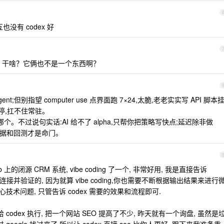
没有 codex 好
r use 干啥？它俩也不是一个东西啊？
;但别指望 computer use 点界面跑 7×24,太脆,老老实实写 API 脚本
就停,扛不住常驻。
。不过说句实话:AI 给不了 alpha,只帮你把策略写快点;延迟除非做
乎,数据和回测才是命门。
ub 上的闭源 CRM 系统, vibe coding 了一个, 非常好用, 我是直接告诉
主动连接并验证的, 因为就算 vibe coding,你也需要不断根据输出结果来进行
技术问题, 只管告诉 codex 需要的效果和流程即可.
 codex 执行, 把一个网站 SEO 提高了不少, 昨天就有一个询盘, 虽然是