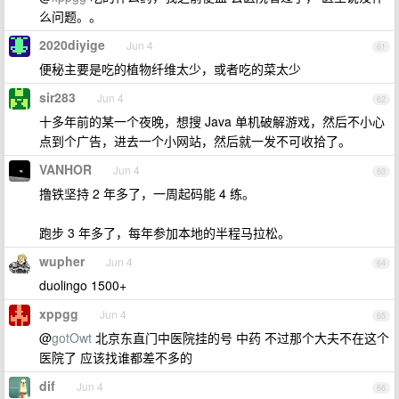
么问题。。
2020diyige
Jun 4
61
便秘主要是吃的植物纤维太少，或者吃的菜太少
sir283
Jun 4
62
十多年前的某一个夜晚，想搜 Java 单机破解游戏，然后不小心
点到个广告，进去一个小网站，然后就一发不可收拾了。
VANHOR
Jun 4
63
撸铁坚持 2 年多了，一周起码能 4 练。
跑步 3 年多了，每年参加本地的半程马拉松。
wupher
Jun 4
64
duolingo 1500+
xppgg
Jun 4
65
@
gotOwt
北京东直门中医院挂的号 中药 不过那个大夫不在这个
医院了 应该找谁都差不多的
dif
Jun 4
66