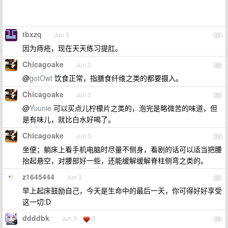
tbxzq
Jun 3
21
因为痔疮，现在天天练习提肛。
Chicagoake
Jun 3
22
@
gotOwt
饮食正常，指膳食纤维之类的都要摄入。
Chicagoake
Jun 3
23
@
Yuunie
可以买点儿柠檬片之类的，泡完是略微苦的味道，但
是有味儿，就比白水好喝了。
Chicagoake
Jun 3
24
坐便；躺床上看手机电脑时尽量不侧身，看剧的话可以适当把腰
抬起悬空，对腰部好一些，还能缓解缓解脊柱侧弯之类的。
z1645444
Jun 3
25
早上起床鼓励自己，今天是生命中的最后一天，你可得好好享受
这一切:D
ddddbk
Jun 3
2
26