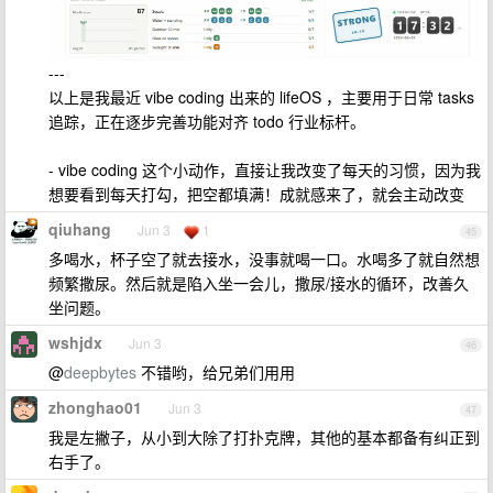
---
以上是我最近 vibe coding 出来的 lifeOS ，主要用于日常 tasks
追踪，正在逐步完善功能对齐 todo 行业标杆。
- vibe coding 这个小动作，直接让我改变了每天的习惯，因为我
想要看到每天打勾，把空都填满！成就感来了，就会主动改变
qiuhang
Jun 3
1
45
多喝水，杯子空了就去接水，没事就喝一口。水喝多了就自然想
频繁撒尿。然后就是陷入坐一会儿，撒尿/接水的循环，改善久
坐问题。
wshjdx
Jun 3
46
@
deepbytes
不错哟，给兄弟们用用
zhonghao01
Jun 3
47
我是左撇子，从小到大除了打扑克牌，其他的基本都备有纠正到
右手了。