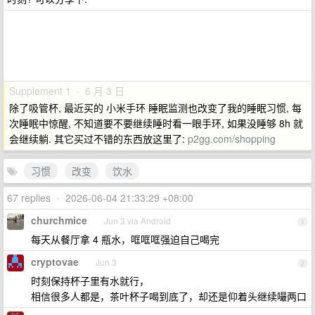
Supplement 1 · 6 月 3 日
除了吸管杯, 最近买的 小米手环 睡眠监测也改变了我的睡眠习惯, 每
次睡眠中惊醒, 不知道要不要继续睡时看一眼手环, 如果没睡够 8h 就
会继续躺. 其它买过不错的东西放这里了:
p2gg.com/shopping
习惯
改变
饮水
67 replies
•
2026-06-04 21:33:29 +08:00
churchmice
Jun 3 via Android
1
每天从餐厅拿 4 瓶水，哐哐哐强迫自己喝完
cryptovae
Jun 3
2
时刻保持杯子里有水就行，
相信很多人都是，茶叶杯子喝到底了，却还是仰着头继续嘬两口