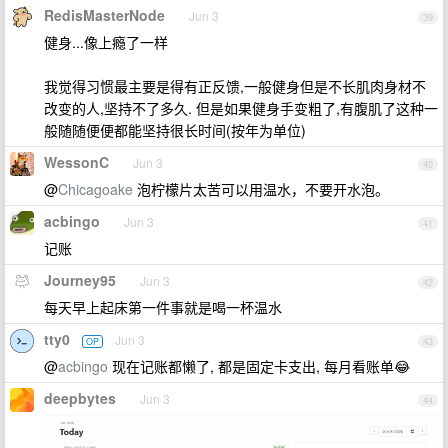
RedisMasterNode
Jun 3
39
健身...像上瘾了一样
我觉得习惯最主要是得有正反馈,一般健身但是不长肌肉身材不
改变的人,坚持不了多久. 但是如果健身手变粗了,有腹肌了这种一
般随随便便都能坚持很长时间(按年为单位)
WessonC
Jun 3
40
@
Chicagoake
泡柠檬片太苦可以用温水，不要开水泡。
acbingo
Jun 3
41
记账
Journey95
Jun 3
42
每天早上起床第一件事就是喝一杯温水
tty0
Jun 3
OP
43
@
acbingo
现在记账都懒了, 都是固定卡支出, 每月看账单😂
deepbytes
Jun 3
44