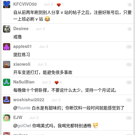
KFCVIVO50
Jun 3
1
8
自从前两年刷到别人分享 v 站的帖子之后，注册好账号后，只要
一上班必刷 v 站
Desiree
Jun 3
9
戒撸
apples01
Jun 3
10
提肛练习
xiaowoli
Jun 3
11
开车变道打灯，能避免很多事故
NaSuiBian
Jun 3
4
12
每晚做十个俯卧撑，不要说什么太少，坚持一个月试试。
woshishui2022
Jun 3
13
@
Yuunie
白水是有甜味的；你断饮料一段时间就能感觉到了
EJW
Jun 3
14
@
gotOwt
你喝美式吗，我喝完都特别通畅