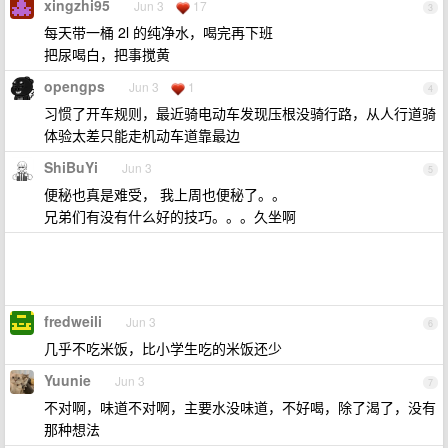
xingzhi95
Jun 3
17
3
每天带一桶 2l 的纯净水，喝完再下班
把尿喝白，把事搅黄
opengps
Jun 3
1
4
习惯了开车规则，最近骑电动车发现压根没骑行路，从人行道骑
体验太差只能走机动车道靠最边
ShiBuYi
Jun 3
5
便秘也真是难受， 我上周也便秘了。。
兄弟们有没有什么好的技巧。。。久坐啊
fredweili
Jun 3
6
几乎不吃米饭，比小学生吃的米饭还少
Yuunie
Jun 3
7
不对啊，味道不对啊，主要水没味道，不好喝，除了渴了，没有
那种想法