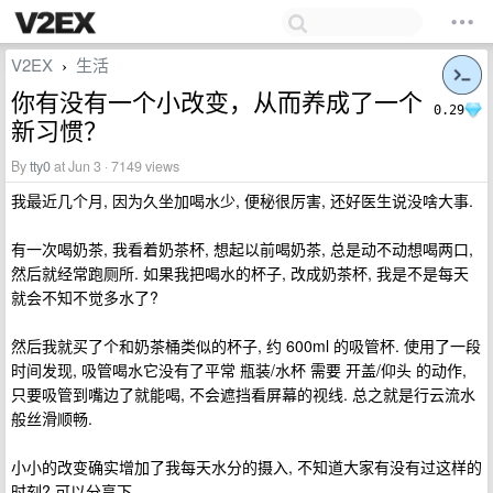
V2EX
生活
›
你有没有一个小改变，从而养成了一个
0.29
新习惯？
By
tty0
at Jun 3 · 7149 views
我最近几个月, 因为久坐加喝水少, 便秘很厉害, 还好医生说没啥大事.
有一次喝奶茶, 我看着奶茶杯, 想起以前喝奶茶, 总是动不动想喝两口,
然后就经常跑厕所. 如果我把喝水的杯子, 改成奶茶杯, 我是不是每天
就会不知不觉多水了?
然后我就买了个和奶茶桶类似的杯子, 约 600ml 的吸管杯. 使用了一段
时间发现, 吸管喝水它没有了平常 瓶装/水杯 需要 开盖/仰头 的动作,
只要吸管到嘴边了就能喝, 不会遮挡看屏幕的视线. 总之就是行云流水
般丝滑顺畅.
小小的改变确实增加了我每天水分的摄入, 不知道大家有没有过这样的
时刻? 可以分享下.