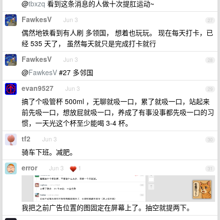
@
tbxzq
看到这条消息的人做十次提肛运动~
FawkesV
Jun 3
27
偶然地铁看到有人刷 多领国， 想着也玩玩。 现在每天打卡，已
经 535 天了， 虽然每天就只是完成打卡就行
FawkesV
Jun 3
28
@
FawkesV
#27 多邻国
evan9527
Jun 3
29
搞了个吸管杯 500ml ，无聊就吸一口，累了就吸一口，站起来
前先吸一口，想放屁就吸一口，养成了有事没事都先吸一口的习
惯，一天光这个杯至少能喝 3-4 杯。
tf2
Jun 3
30
骑车下班。减肥。
error
Jun 3
1
31
我把之前广告位置的图固定在屏幕上了。抽空就提两下。