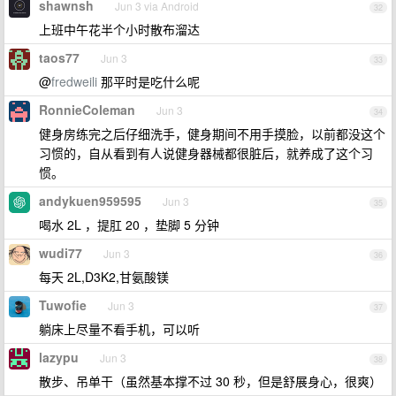
shawnsh
Jun 3 via Android
32
上班中午花半个小时散布溜达
taos77
Jun 3
33
@
fredweili
那平时是吃什么呢
RonnieColeman
Jun 3
34
健身房练完之后仔细洗手，健身期间不用手摸脸，以前都没这个
习惯的，自从看到有人说健身器械都很脏后，就养成了这个习
惯。
andykuen959595
Jun 3
35
喝水 2L ，提肛 20 ，垫脚 5 分钟
wudi77
Jun 3
36
每天 2L,D3K2,甘氨酸镁
Tuwofie
Jun 3
37
躺床上尽量不看手机，可以听
lazypu
Jun 3
38
散步、吊单干（虽然基本撑不过 30 秒，但是舒展身心，很爽）