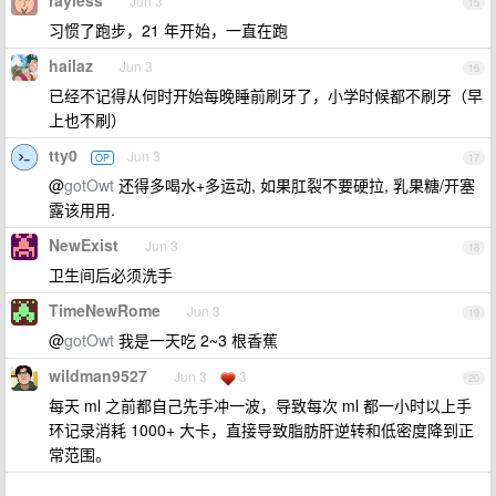
rayless
Jun 3
15
习惯了跑步，21 年开始，一直在跑
hailaz
Jun 3
16
已经不记得从何时开始每晚睡前刷牙了，小学时候都不刷牙（早
上也不刷）
tty0
Jun 3
OP
17
@
gotOwt
还得多喝水+多运动, 如果肛裂不要硬拉, 乳果糖/开塞
露该用用.
NewExist
Jun 3
18
卫生间后必须洗手
TimeNewRome
Jun 3
19
@
gotOwt
我是一天吃 2~3 根香蕉
wildman9527
Jun 3
3
20
每天 ml 之前都自己先手冲一波，导致每次 ml 都一小时以上手
环记录消耗 1000+ 大卡，直接导致脂肪肝逆转和低密度降到正
常范围。