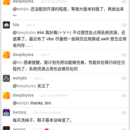
deepbytes
Jun 3 via iPhone
48
@
wshjdx
还没能到开源的程度，等我大版本封版了，再放出来
～
fds
Jun 3
49
@
deepbytes
#44 真好看(✧∀✧) 不过感觉会占用系统资源，还
是算了。最近有了 vibe 尽量把一些网页应用换成 swift 原生应用
省内存……
deepbytes
Jun 3
50
@
fds
感谢提醒，我计划先把功能做完善，性能优化等已经在日
程内了，系统资源占用也会做优化的
wshjdx
Jun 3
51
@
deepbytes
关注了
deepbytes
Jun 3 via iPhone
52
@
wshjdx
thanks, bro
hertzry
Jun 3 via Android
53
每天洗袜子，鞋子基本没味道了。
zazzaz
Jun 3
3
54