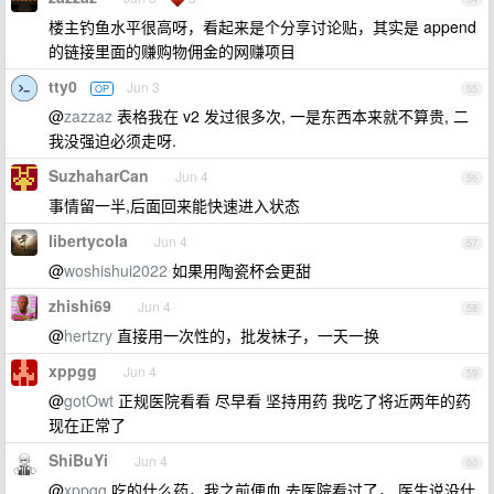
楼主钓鱼水平很高呀，看起来是个分享讨论贴，其实是 append
的链接里面的赚购物佣金的网赚项目
tty0
Jun 3
OP
55
@
zazzaz
表格我在 v2 发过很多次, 一是东西本来就不算贵, 二
我没强迫必须走呀.
SuzhaharCan
Jun 4
56
事情留一半,后面回来能快速进入状态
libertycola
Jun 4
57
@
woshishui2022
如果用陶瓷杯会更甜
zhishi69
Jun 4
58
@
hertzry
直接用一次性的，批发袜子，一天一换
xppgg
Jun 4
59
@
gotOwt
正规医院看看 尽早看 坚持用药 我吃了将近两年的药
现在正常了
ShiBuYi
Jun 4
60
@
xppgg
吃的什么药，我之前便血 去医院看过了， 医生说没什