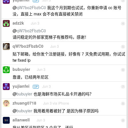
OP
3
@
qW7bo2FbzbC0
我这个月到期也试试，你重新申请 cc 账号
没，直接上 max 会不会有直接被关禁闭
adz2k
Jun 3
4
@
qW7bo2FbzbC0
请问稳定的外部家宽梯子有推荐吗，感谢！
qW7bo2FbzbC0
Jun 3
5
贴下邮箱，给你发个注册链接，好像有 7 天免费试用期，你试试
tw fixed ip
bubuyier
Jun 3
6
靠谱，已经两年尼区
yujianfei
Jun 3
OP
7
@
bubuyier
也是海鲜市场买礼品卡开通的吗？
zhuang0718
Jun 3 via iPhone
8
@
bubuyier
我用着用着被封了 是因为梯子原因吗
allanwell
Jun 3
9
我从美区迁到尼区 2 个月了，还行