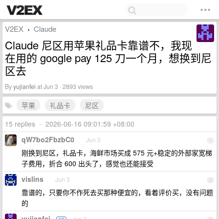
V2EX
Claude
›
Claude 尼区用苹果礼品卡靠谱不，我现
在用的 google pay 125 刀一个月，想换到尼
区去
By
yujianfei
at Jun 3 · 2893 views
苹果
礼品卡
尼区
15 replies
•
2026-06-16 09:01:59 +08:00
qW7bo2FbzbC0
Jun 3
1
刚换到尼区，礼品卡，海鲜市场买成 575 元+稳定的外部家宽梯
子费用，折合 600 出头了，感觉也还能接受
vislins
Jun 3
2
靠谱的，只要你不作死去买那种便宜的，看着评价买，没有问题
的
yujianfei
Jun 3