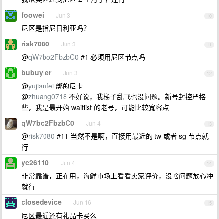
foowei
Jun 3
10
尼区是指尼日利亚吗？
risk7080
Jun 3
11
@
qW7bo2FbzbC0
#1 必须用尼区节点吗
bubuyier
Jun 3
12
@
yujianfei
绑的尼卡
@
zhuang0718
不好说，我梯子乱飞也没问题。新号封控严格
些，我是最开始 waitlist 的老号，可能比较宽容点
qW7bo2FbzbC0
Jun 4
13
@
risk7080
#11 当然不是啊，直接用最近的 tw 或者 sg 节点就
行
yc26110
Jun 4
14
非常靠谱，正在用，海鲜市场上看看卖家评价，没啥问题放心冲
就行
closedevice
Jun 16
15
尼区最近还有礼品卡买么